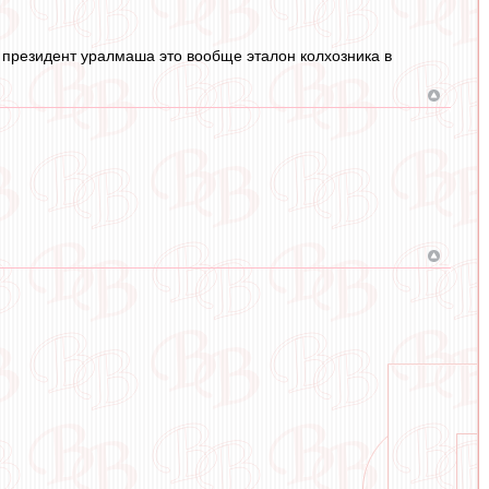
о президент уралмаша это вообще эталон колхозника в