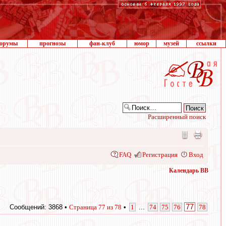
орумы
прогнозы
фан-клуб
юмор
музей
ссылки
Расширенный поиск
FAQ
Регистрация
Вход
Календарь ВВ
77
Сообщений: 3868 •
Страница
77
из
78
•
1
...
74
75
76
78