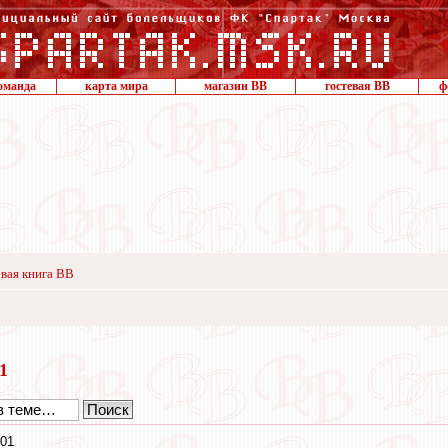
оманда
карта мира
магазин ВВ
гостевая ВВ
ф
вая книга ВВ
21
:01