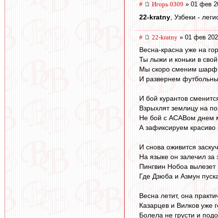
#
Игорь 0309
» 01 фев 2
22-kratny
, Узбеки - лег
#
22-kratny
» 01 фев 202
Весна-красна уже на гор
Ты лыжи и коньки в сво
Мы скоро сменим шарф 
И развернем футбольны
И бой курантов сменитс
Взрыхлят землицу на по
Не бой с ACABом днем 
А зафиксируем красиво 
И снова оживится заску
На языке он залечил за
Пингвин Нобоа вылезет 
Где Дзюба и Азмун пуска
Весна летит, она практи
Казарцев и Вилков уже г
Болела не грусти и под