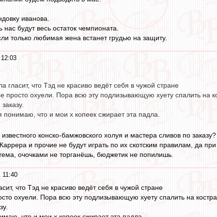
ндовку иванова.
ь нас будут весь остаток чемпионата.
сли только любимая жена встанет грудью на защиту.
 12:03
а гласит, что Тэд не красиво ведёт себя в чужой стране
се просто охуели. Пора всю эту подлизывающую хуету спалить на к
 заказу.
я понимаю, что и мои х копеек сжирает эта падла.
- известного конско-бамжовского холуя и мастера сливов по заказу?
 Каррера и прочие не будут играть по их скотским правилам, да пр
тема, очочками не торганёшь, бюджетик не попилишь.
 11:40
сит, что Тэд не красиво ведёт себя в чужой стране
осто охуели. Пора всю эту подлизывающую хуету спалить на костр
зу.
имаю, что и мои х копеек сжирает эта падла.