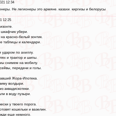
021 12:34
ионеры. Не легионеры это армяне. казахи. киргизы и белорусы
1 12:25
изонте.
й шкафчик убери.
на красно-белый зонтик.
е таблицы и календари.
я ударом по ахиллу.
лях и трактор и шипы.
мы снимем на мобилу.
сейвы, передачи и голы.
чавший Жора-Ипотека.
 зиму волдыри.
из аквадискотеки.
ли в воду пузыри.
чески у твоего порога.
отовят кошельки и вазелин.
ожди еще немного.