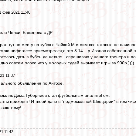
1 фев 2021 11:40
теля Челси, Баженова с ДР
рал тут по месту на кубок с Чайкой М.стоим все готовые не начин
маю нифигассе.присмотрелся;а это 3.14....р Иванов собственной 
телось дать в бубен да нельзя...спрашиваю у нашего тренера и поч
идно совсем плохо что у молодых судей вырывает игры за 900р.))))
21 11:37
ального обьявления по Антохе.
й земляк Дима Губерниев стал футбольным аналитеГом.
нты приходят! И твоей даче в "подмосковной Швецарии" в том чис
 свою тему!
21 11:42