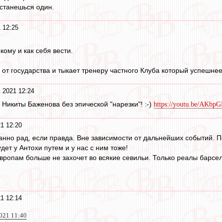
останешься один.
 12:25
кому и как себя вести.
 от государства и тыкает тренеру частного Клуба который успешнее
 2021 12:24
 Никиты Баженова без эпической "нарезки"! :-)
https://youtu.be/AKb
1 12:20
нно рад, если правда. Вне зависимости от дальнейших событий. По
ет у Антохи путем и у нас с ним тоже!
ропам больше не захочет во всякие севильи. Только реалы барсел
1 12:14
021 11:40