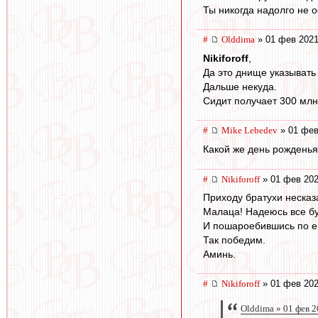
Ты никогда надолго не 
#
Olddima
» 01 фев 2021
Nikiforoff
,
Да это днище указывать 
Дальше некуда.
Сидит получает 300 млн
#
Mike Lebedev
» 01 фев
Какой же день рожденья
#
Nikiforoff
» 01 фев 202
Приходу братухи несказа
Малаца! Надеюсь все буд
И пошароебившись по ев
Так победим.
Аминь.
#
Nikiforoff
» 01 фев 202
Olddima » 01 фев 2