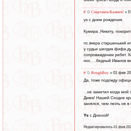
#
Спартачек-Казачек!
» 0
ys с днем рождения.
Кумира ,Никиту, покори
пс.вчера старшенький иг
у судьи шилдик фифа.ду
сопроваждении ребят. Хо
нос.....бедный Иванов в
#
RoughBoy
» 01 фев 20
Да, тоже подожду офици
...не заметил когда мо
Дима! Нашей Сходне кра
занялся, чем лезть не в
Ys
с Днюхой!
Редактировалось 01 фев 20