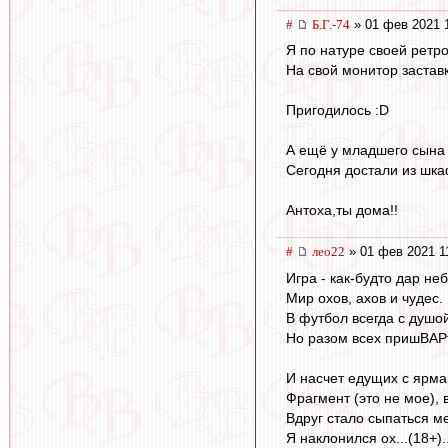
#
Б.Г.-74
» 01 фев 2021 
Я по натуре своей ретро
На свой монитор застав
Пригодилось :D
А ещё у младшего сына 
Сегодня достали из шкаф
Антоха,ты дома!!
#
лео22
» 01 фев 2021 1
Игра - как-будто дар неб
Мир охов, ахов и чудес.
В футбол всегда с душой
Но разом всех пришВАР
И насчет едущих с ярмар
Фрагмент (это не мое), в
Вдруг стало сыпаться ме
Я наклонился ох...(18+).