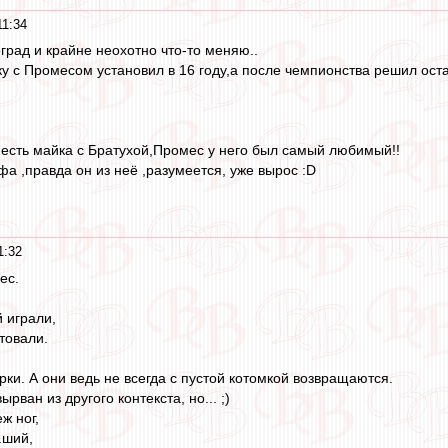
11:34
град и крайне неохотно что-то меняю..
ку с Промесом установил в 16 году,а после чемпионства решил оста
есть майка с Братухой,Промес у него был самый любимый!!
а ,правда он из неё ,разумеется, уже вырос :D
1:32
ес.
 играли,
товали.
ки. А они ведь не всегда с пустой котомкой возвращаются.
ырван из другого контекста, но... ;)
ж ног,
.ший,