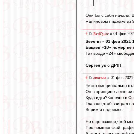
Они бы с себя начали. 
малиновом пиджаке из 9
#
RedQuite
» 01 фев 202
Severin » 01 фев 2021 
Бакаев «10» номер не 
Так вроде «24» свободен.
Сергея ys с ДР!!!
#
авоська
» 01 фев 2021 
Чисто эмоционально от
Он в принципе легко чи
Куда идти?Конечно в Спа
Главное,чтоб заиграл н
Верим и надеемся.
Но еще важнее,чтоб мы 
Про чемпионский график
А итоги трансферной ко