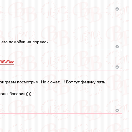
 его помойки на порядок.
pGB8W3oc
играем посмотрим. Но сюжет....! Вот тут федуну пять.
оны баварии))))