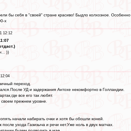
Вели бы себя в "своей" стране красиво! Быдло колхозное. Особенн
0-х
1 12:12
11:07
отдаст.)
.. ))
12:04
личный переход.
тался.После УД и задержания Антохе некомфортно в Голландии.
ртак,где все его так любят.
а своем прежнем уровне.
опять начали набирать очки и хотя бы обошли коней.
 после ухода Газизыча и речи нет.Уже ноль в двух матчах.
мпании будем подводить в мае.