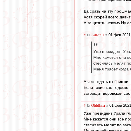
Да срать на эту прошма
Хотя скорей всего давит
А защитить некому.Ну е
#
AiltonD
» 01 фев 2021
Уже президент Урал
Мне кажется они в
стесняясь мелят по
Меня трясёт когда 
А чего ждать от Гришки 
Если такие как Тедеско,
затрещит воровская сис
#
Olddima
» 01 фев 2021
Уже президент Урала гла
Мне кажется они все пр
стесняясь мелят по зака
Меня трясёт когда я пон