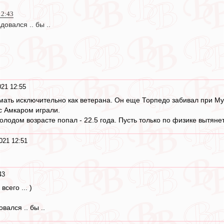
12:43
овался .. бы ..
21 12:55
ать исключительно как ветерана. Он еще Торпедо забивал при Мур
с Амкаром играли.
олодом возрасте попал - 22.5 года. Пусть только по физике вытяне
021 12:51
43
сего ... )
вался .. бы ..