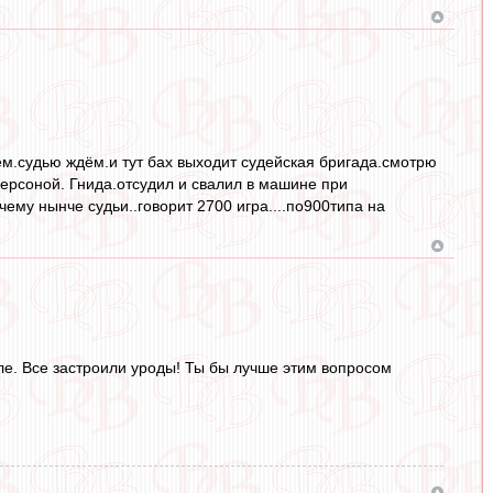
аем.судью ждём.и тут бах выходит судейская бригада.смотрю
персоной. Гнида.отсудил и свалил в машине при
ему нынче судьи..говорит 2700 игра....по900типа на
ле. Все застроили уроды! Ты бы лучше этим вопросом