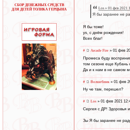
СБОР ДЕНЕЖНЫХ СРЕДСТВ
Los » 01 фев 2021 
ДЛЯ ДЕТЕЙ ТОЛИКА ГЕРЦЫНА
Я бы заранее не рад
Я бы тоже!
ys, с днём рождения!
Всех благ!
#
Arcade Fire
» 01 фев 20
Промеса буду восприним
том сезоне еще Кубань 
Да и к нам в не самом м
#
Волшебник
» 01 фев 2
Ну че там, перешел?
#
Los
» 01 фев 2021 12:
Сергея с ДР! Здоровья и в
Зы Я бы заранее не радо