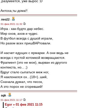
,разумеется, уже вырос :D
Антоха,ты дома!!
лео22
-
01 фев 2021 11:32
Игра - как-будто дар небес.
Мир охов, ахов и чудес.
В футбол всегда с душой играли,
Но разом всех пришВАРтовали.
И насчет едущих с ярмарки. А они ведь не
всегда с пустой котомкой возвращаются.
Фрагмент (это не мое), вырван из другого
контекста, но... ;)
Вдруг стало сыпаться меж ног,
Я наклонился ох...(18+)..ший,
Сначала думал, что песок,
А это порох не сгоревший!
agk
-
01 фев 2021 11:17
Egor » 01 фев 2021 11:15