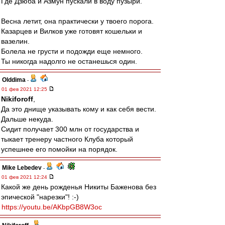
Где Дзюба и Азмун пускали в воду пузыри.
Весна летит, она практически у твоего порога.
Казарцев и Вилков уже готовят кошельки и
вазелин.
Болела не грусти и подожди еще немного.
Ты никогда надолго не останешься один.
Olddima
-
01 фев 2021 12:25
Nikiforoff
,
Да это днище указывать кому и как себя вести.
Дальше некуда.
Сидит получает 300 млн от государства и
тыкает тренеру частного Клуба который
успешнее его помойки на порядок.
Mike Lebedev
-
01 фев 2021 12:24
Какой же день рожденья Никиты Баженова без
эпической "нарезки"! :-)
https://youtu.be/AKbpGB8W3oc