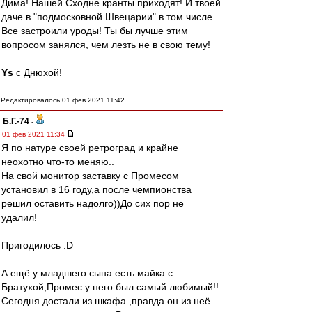
Дима! Нашей Сходне кранты приходят! И твоей
даче в "подмосковной Швецарии" в том числе.
Все застроили уроды! Ты бы лучше этим
вопросом занялся, чем лезть не в свою тему!
Ys
с Днюхой!
Редактировалось 01 фев 2021 11:42
Б.Г.-74
-
01 фев 2021 11:34
Я по натуре своей ретроград и крайне
неохотно что-то меняю..
На свой монитор заставку с Промесом
установил в 16 году,а после чемпионства
решил оставить надолго))До сих пор не
удалил!
Пригодилось :D
А ещё у младшего сына есть майка с
Братухой,Промес у него был самый любимый!!
Сегодня достали из шкафа ,правда он из неё