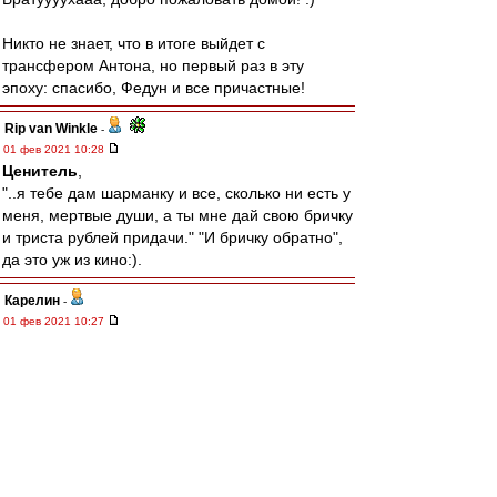
Никто не знает, что в итоге выйдет с
трансфером Антона, но первый раз в эту
эпоху: спасибо, Федун и все причастные!
Rip van Winkle
-
01 фев 2021 10:28
Ценитель
,
"..я тебе дам шарманку и все, сколько ни есть у
меня, мертвые души, а ты мне дай свою бричку
и триста рублей придачи." "И бричку обратно",
да это уж из кино:).
Карелин
-
01 фев 2021 10:27
Линия Мажиго
Olddima
-
01 фев 2021 10:23
22-kratny
,
Кстати Жиго могли бы пасапорте и всунуть по
линии Лаврова