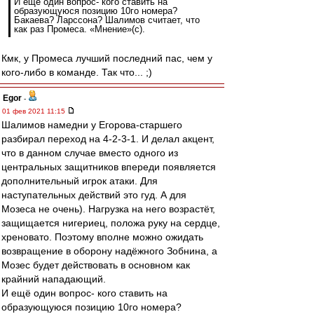
И ещё один вопрос- кого ставить на
образующуюся позицию 10го номера?
Бакаева? Ларссона? Шалимов считает, что
как раз Промеса. «Мнение»(с).
Кмк, у Промеса лучший последний пас, чем у
кого-либо в команде. Так что... ;)
Egor
-
01 фев 2021 11:15
Шалимов намедни у Егорова-старшего
разбирал переход на 4-2-3-1. И делал акцент,
что в данном случае вместо одного из
центральных защитников впереди появляется
дополнительный игрок атаки. Для
наступательных действий это гуд. А для
Мозеса не очень). Нагрузка на него возрастёт,
защищается нигериец, положа руку на сердце,
хреновато. Поэтому вполне можно ожидать
возвращение в оборону надёжного Зобнина, а
Мозес будет действовать в основном как
крайний нападающий.
И ещё один вопрос- кого ставить на
образующуюся позицию 10го номера?