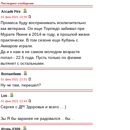
Последнее сообщение
Arcade Fire
-
01 фев 2021 12:55
Промеса буду воспринимать исключительно
как ветерана. Он еще Торпедо забивал при
Мурате Якине в 2014-м году, в прошлой жизни
практически. В том сезоне еще Кубань с
Амкаром играли.
Да и к нам в не самом молодом возрасте
попал - 22.5 года. Пусть только по физике
вытянет с остальными.
Волшебник
-
01 фев 2021 12:51
Ну че там, перешел?
Los
-
01 фев 2021 12:43
Сергея с ДР! Здоровья и всего ... )
Зы Я бы заранее не радовался .. бы ..
Игорь 0309
-