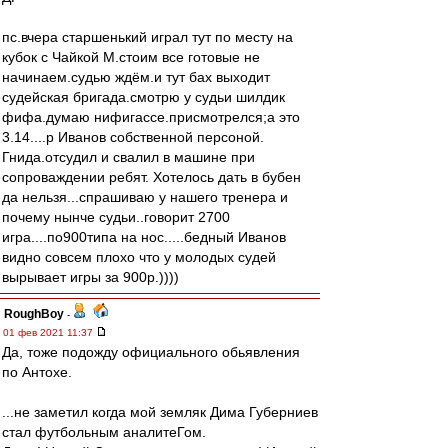
пс.вчера старшенький играл тут по месту на
кубок с Чайкой М.стоим все готовые не
начинаем.судью ждём.и тут бах выходит
судейская бригада.смотрю у судьи шилдик
фифа.думаю нифигассе.присмотрелся;а это
3.14....р Иванов собственной персоной.
Гнида.отсудил и свалил в машине при
сопроваждении ребят. Хотелось дать в бубен
да нельзя...спрашиваю у нашего тренера и
почему нынче судьи..говорит 2700
игра....по900типа на нос.....бедный Иванов
видно совсем плохо что у молодых судей
вырывает игры за 900р.))))
RoughBoy
-
01 фев 2021 11:37
Да, тоже подожду официального обьявления
по Антохе.
...не заметил когда мой земляк Дима Губерниев
стал футбольным аналитеГом.