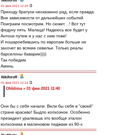
Nikiforoff
-
01 фев 2021 12:20
Приходу братухи несказанно рад, если правда.
Вне зависимости от дальнейших событий.
Поиграем посмотрим. Но сюжет....! Вот тут
федуну пять. Малаца! Надеюсь все будет у
Антохи путем и у нас с ним тоже!
И пошароебившись по европам больше не
захочет во всякие севильи. Только реалы
барселоны баварии))))
Так победим.
Аминь.
Nikiforoff
-
01 фев 2021 12:14
Olddima » 01 фев 2021 11:40
Они бы с себя начали. Вели бы себя в "своей"
стране красиво! Быдло колхозное. Особенно
президент уралмаша это вообще эталон
колхозника в малиновом пиджаке из 90-х