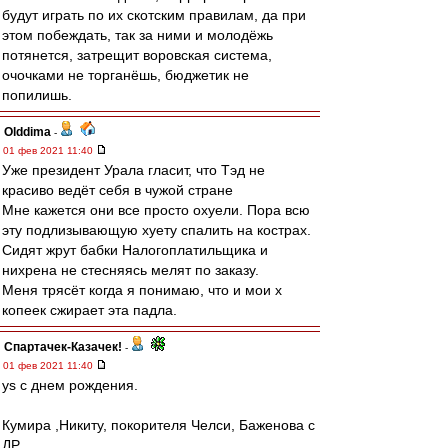
будут играть по их скотским правилам, да при
этом побеждать, так за ними и молодёжь
потянется, затрещит воровская система,
очочками не торганёшь, бюджетик не
попилишь.
Olddima
-
01 фев 2021 11:40
Уже президент Урала гласит, что Тэд не
красиво ведёт себя в чужой стране
Мне кажется они все просто охуели. Пора всю
эту подлизывающую хуету спалить на кострах.
Сидят жрут бабки Налогоплатильщика и
нихрена не стесняясь мелят по заказу.
Меня трясёт когда я понимаю, что и мои х
копеек сжирает эта падла.
Спартачек-Казачек!
-
01 фев 2021 11:40
ys с днем рождения.
Кумира ,Никиту, покорителя Челси, Баженова с
ДР