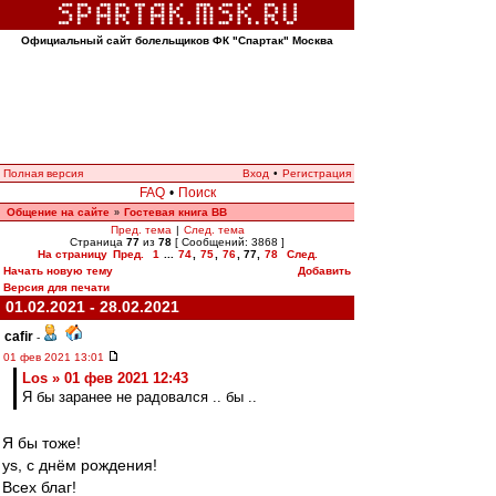
Официальный сайт болельщиков ФК "Спартак" Москва
Полная версия
Вход
•
Регистрация
FAQ
•
Поиск
Общение на сайте
Гостевая книга ВВ
»
Пред. тема
|
След. тема
Страница
77
из
78
[ Сообщений: 3868 ]
На страницу
Пред.
1
...
74
,
75
,
76
,
77
,
78
След.
Начать новую тему
Добавить
Версия для печати
01.02.2021 - 28.02.2021
cafir
-
01 фев 2021 13:01
Los » 01 фев 2021 12:43
Я бы заранее не радовался .. бы ..
Я бы тоже!
ys, с днём рождения!
Всех благ!