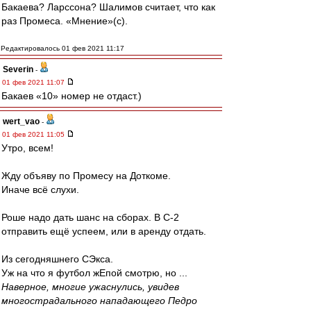
Бакаева? Ларссона? Шалимов считает, что как
раз Промеса. «Мнение»(с).
Редактировалось 01 фев 2021 11:17
Severin
-
01 фев 2021 11:07
Бакаев «10» номер не отдаст.)
wert_vao
-
01 фев 2021 11:05
Утро, всем!
Жду объяву по Промесу на Доткоме.
Иначе всё слухи.
Роше надо дать шанс на сборах. В С-2
отправить ещё успеем, или в аренду отдать.
Из сегодняшнего СЭкса.
Уж на что я футбол жЕпой смотрю, но ...
Наверное, многие ужаснулись, увидев
многострадального нападающего Педро