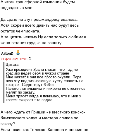
А итоги трансферной компании будем
подводить в мае.
Да срать на эту прошмандовку иванова.
Хотя скорей всего давить нас будут весь
остаток чемпионата.
А защитить некому.Ну если только любимая
жена встанет грудью на защиту.
AiltonD
-
01 фев 2021 12:03
Цитата
Уже президент Урала гласит, что Тэд не
красиво ведёт себя в чужой стране
Мне кажется они все просто охуели. Пора
всю эту подлизывающую хуету спалить на
кострах. Сидят жрут бабки
Налогоплатильщика и нихрена не стесняясь
мелят по заказу.
Меня трясёт когда я понимаю, что и мои х
копеек сжирает эта падла.
А чего ждать от Гришки - известного конско-
бамжовского холуя и мастера сливов по
заказу?
Если такие как Тедеско, Каррера и прочие не