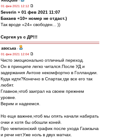
RedQuite
-
01 фев 2021 12:12
Severin » 01 фев 2021 11:07
Бакаев «10» номер не отдаст.)
Так вроде «24» свободен... ))
Сергея ys с ДР!!!
авоська
-
01 фев 2021 12:04
Чисто эмоционально отличный переход.
Он в принципе легко читался.После УД и
задержания Антохе некомфортно в Голландии.
Куда идти?Конечно в Спартак,где все его так
любят.
Главное,чтоб заиграл на своем прежнем
уровне.
Верим и надеемся.
Но еще важнее,чтоб мы опять начали набирать
очки и хотя бы обошли коней.
Про чемпионский график после ухода Газизыча
и речи нет.Уже ноль в двух матчах.