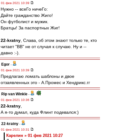
01 фев 2021 10:39
Нужно -- всеГо ничеГо:
Дайте гражданство Жиго!
Он футболист и мужик.
Братцы! За паспортных Жиг!
22-kratny
, Слава, об этом знают только те, кто
читает "ВВ" не от случая к случаю. Ну и --
давно :-).
Egor
-
01 фев 2021 10:39
Предлагаю ломать шаблоны и двое
отзаявленных это - А.Промес и Хендрикс.гг
Rip van Winkle
-
01 фев 2021 10:36
22-kratny
,
А я-то думал, куда Флинт подевался:)
22-kratny
-
01 фев 2021 10:31
Карелин » 01 фев 2021 10:27