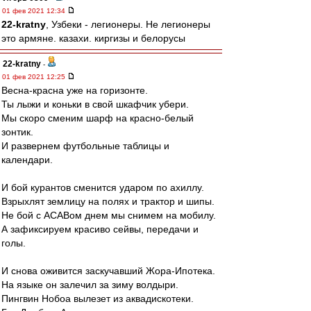
01 фев 2021 12:34
22-kratny
, Узбеки - легионеры. Не легионеры
это армяне. казахи. киргизы и белорусы
22-kratny
-
01 фев 2021 12:25
Весна-красна уже на горизонте.
Ты лыжи и коньки в свой шкафчик убери.
Мы скоро сменим шарф на красно-белый
зонтик.
И развернем футбольные таблицы и
календари.
И бой курантов сменится ударом по ахиллу.
Взрыхлят землицу на полях и трактор и шипы.
Не бой с ACABом днем мы снимем на мобилу.
А зафиксируем красиво сейвы, передачи и
голы.
И снова оживится заскучавший Жора-Ипотека.
На языке он залечил за зиму волдыри.
Пингвин Нобоа вылезет из аквадискотеки.