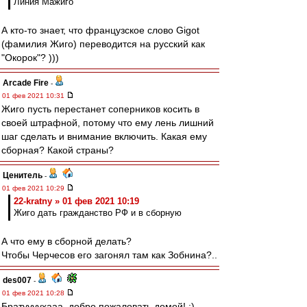
Линия Мажиго
А кто-то знает, что французское слово Gigot
(фамилия Жиго) переводится на русский как
"Окорок"? )))
Arcade Fire
-
01 фев 2021 10:31
Жиго пусть перестанет соперников косить в
своей штрафной, потому что ему лень лишний
шаг сделать и внимание включить. Какая ему
сборная? Какой страны?
Ценитель
-
01 фев 2021 10:29
22-kratny » 01 фев 2021 10:19
Жиго дать гражданство РФ и в сборную
А что ему в сборной делать?
Чтобы Черчесов его загонял там как Зобнина?..
des007
-
01 фев 2021 10:28
Братуууухааа, добро пожаловать домой! :)