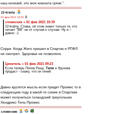
наш колизей, это моя комната грязи.".
22-kratny
-
01 фев 2021 10:52
словесник » 01 фев 2021 10:39
22-kratny, Слава, об этом знают только те, кто
читает "ВВ" не от случая к случаю. Ну и --
давно :-).
Сорри. Когда Жиго пришел в Спартак я РПФЛ
не смотрел. Здоровье не позволяло.
Ценитель » 01 фев 2021 09:23
Если теперь Попов Рошу,
Тиля
и Урунова
продаст - скажу, что он гений.
Давно крутится мысль если придет Промес то в
следующем году в какой-то схеме в Спартаке
может получиться голандский треугольник
Хендрикс-Тиль-Промес
словесник
-