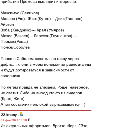
прибытия Промеса выглядит интересно:
Максимус (Селихов)
Маслов (Ещ)--Жиго(Кутеп)---Джик(Гапонов)---
Айртон
Зоба (Хендрикс)--- Крал (Умяров)
Мозес (Бакаев)---Ларссон(Глушенков)----
Промес(Роша)
Понсе/Соболев
Понсе с Соболем сознтельно пишу через
дефис, т.к. они в моем понимании равнозначны
и будут ротироваться в зависимости от
соперника.
По легам правда не влезаем. Роше, наверное,
не светит. Либо на выход кто-то из лидеров
(Крал, Жиго).
А так составчик неплохой вырисовывается =)
22-kratny
-
01 фев 2021 10:58
Из актуальных афоризмов. Вроттенберг. -"Это