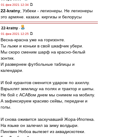
01 фев 2021 12:34
22-kratny
, Узбеки - легионеры. Не легионеры
это армяне. казахи. киргизы и белорусы
22-kratny
-
01 фев 2021 12:25
Весна-красна уже на горизонте.
Ты лыжи и коньки в свой шкафчик убери.
Мы скоро сменим шарф на красно-белый
зонтик.
И развернем футбольные таблицы и
календари.
И бой курантов сменится ударом по ахиллу.
Взрыхлят землицу на полях и трактор и шипы.
Не бой с ACABом днем мы снимем на мобилу.
А зафиксируем красиво сейвы, передачи и
голы.
И снова оживится заскучавший Жора-Ипотека.
На языке он залечил за зиму волдыри.
Пингвин Нобоа вылезет из аквадискотеки.