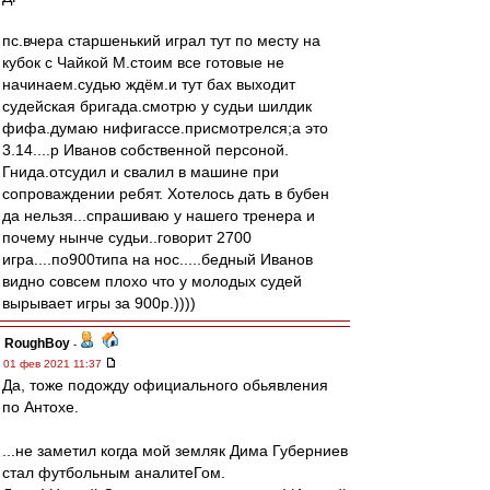
пс.вчера старшенький играл тут по месту на
кубок с Чайкой М.стоим все готовые не
начинаем.судью ждём.и тут бах выходит
судейская бригада.смотрю у судьи шилдик
фифа.думаю нифигассе.присмотрелся;а это
3.14....р Иванов собственной персоной.
Гнида.отсудил и свалил в машине при
сопроваждении ребят. Хотелось дать в бубен
да нельзя...спрашиваю у нашего тренера и
почему нынче судьи..говорит 2700
игра....по900типа на нос.....бедный Иванов
видно совсем плохо что у молодых судей
вырывает игры за 900р.))))
RoughBoy
-
01 фев 2021 11:37
Да, тоже подожду официального обьявления
по Антохе.
...не заметил когда мой земляк Дима Губерниев
стал футбольным аналитеГом.