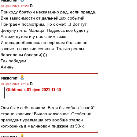
Nikiforoff
-
01 фев 2021 12:20
Приходу братухи несказанно рад, если правда.
Вне зависимости от дальнейших событий.
Поиграем посмотрим. Но сюжет....! Вот тут
федуну пять. Малаца! Надеюсь все будет у
Антохи путем и у нас с ним тоже!
И пошароебившись по европам больше не
захочет во всякие севильи. Только реалы
барселоны баварии))))
Так победим.
Аминь.
Nikiforoff
-
01 фев 2021 12:14
Olddima » 01 фев 2021 11:40
Они бы с себя начали. Вели бы себя в "своей"
стране красиво! Быдло колхозное. Особенно
президент уралмаша это вообще эталон
колхозника в малиновом пиджаке из 90-х