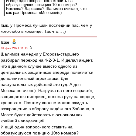
И ещё один вопрос- кого ставить на
образующуюся позицию 10го номера?
Бакаева? Ларссона? Шалимов считает, что
как раз Промеса. «Мнение»(с).
Кмк, у Промеса лучший последний пас, чем у
кого-либо в команде. Так что... ;)
Egor
-
01 фев 2021 11:15
Шалимов намедни у Егорова-старшего
разбирал переход на 4-2-3-1. И делал акцент,
что в данном случае вместо одного из
центральных защитников впереди появляется
дополнительный игрок атаки. Для
наступательных действий это гуд. А для
Мозеса не очень). Нагрузка на него возрастёт,
защищается нигериец, положа руку на сердце,
хреновато. Поэтому вполне можно ожидать
возвращение в оборону надёжного Зобнина, а
Мозес будет действовать в основном как
крайний нападающий.
И ещё один вопрос- кого ставить на
образующуюся позицию 10го номера?