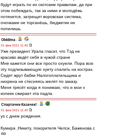
будут играть по их скотским правилам, да при
этом побеждать, так за ними и молодёжь
потянется, затрещит воровская система,
очочками не торганёшь, бюджетик не
попилишь.
Olddima
-
01 фев 2021 11:40
Уже президент Урала гласит, что Тэд не
красиво ведёт себя в чужой стране
Мне кажется они все просто охуели. Пора всю
эту подлизывающую хуету спалить на кострах.
Сидят жрут бабки Налогоплатильщика и
нихрена не стесняясь мелят по заказу.
Меня трясёт когда я понимаю, что и мои х
копеек сжирает эта падла.
Спартачек-Казачек!
-
01 фев 2021 11:40
ys с днем рождения.
Кумира ,Никиту, покорителя Челси, Баженова с
ДР