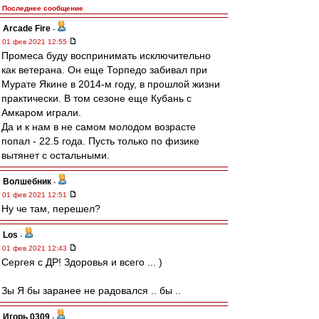
Последнее сообщение
Arcade Fire
-
01 фев 2021 12:55
Промеса буду воспринимать исключительно
как ветерана. Он еще Торпедо забивал при
Мурате Якине в 2014-м году, в прошлой жизни
практически. В том сезоне еще Кубань с
Амкаром играли.
Да и к нам в не самом молодом возрасте
попал - 22.5 года. Пусть только по физике
вытянет с остальными.
Волшебник
-
01 фев 2021 12:51
Ну че там, перешел?
Los
-
01 фев 2021 12:43
Сергея с ДР! Здоровья и всего ... )
Зы Я бы заранее не радовался .. бы ..
Игорь 0309
-