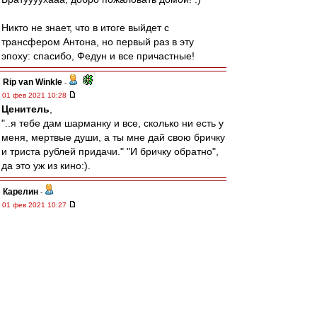
Никто не знает, что в итоге выйдет с
трансфером Антона, но первый раз в эту
эпоху: спасибо, Федун и все причастные!
Rip van Winkle
-
01 фев 2021 10:28
Ценитель
,
"..я тебе дам шарманку и все, сколько ни есть у
меня, мертвые души, а ты мне дай свою бричку
и триста рублей придачи." "И бричку обратно",
да это уж из кино:).
Карелин
-
01 фев 2021 10:27
Линия Мажиго
Olddima
-
01 фев 2021 10:23
22-kratny
,
Кстати Жиго могли бы пасапорте и всунуть по
линии Лаврова