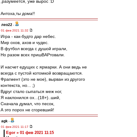
,разумеется, уже вырос :D
Антоха,ты дома!!
лео22
-
01 фев 2021 11:32
Игра - как-будто дар небес.
Мир охов, ахов и чудес.
В футбол всегда с душой играли,
Но разом всех пришВАРтовали.
И насчет едущих с ярмарки. А они ведь не
всегда с пустой котомкой возвращаются.
Фрагмент (это не мое), вырван из другого
контекста, но... ;)
Вдруг стало сыпаться меж ног,
Я наклонился ох...(18+)..ший,
Сначала думал, что песок,
А это порох не сгоревший!
agk
-
01 фев 2021 11:17
Egor » 01 фев 2021 11:15