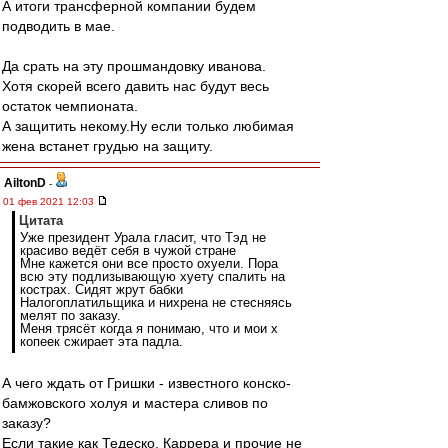
А итоги трансферной компании будем
подводить в мае.
Да срать на эту прошмандовку иванова.
Хотя скорей всего давить нас будут весь
остаток чемпионата.
А защитить некому.Ну если только любимая
жена встанет грудью на защиту.
AiltonD
-
01 фев 2021 12:03
Цитата
Уже президент Урала гласит, что Тэд не
красиво ведёт себя в чужой стране
Мне кажется они все просто охуели. Пора
всю эту подлизывающую хуету спалить на
кострах. Сидят жрут бабки
Налогоплатильщика и нихрена не стесняясь
мелят по заказу.
Меня трясёт когда я понимаю, что и мои х
копеек сжирает эта падла.
А чего ждать от Гришки - известного конско-
бамжовского холуя и мастера сливов по
заказу?
Если такие как Тедеско, Каррера и прочие не