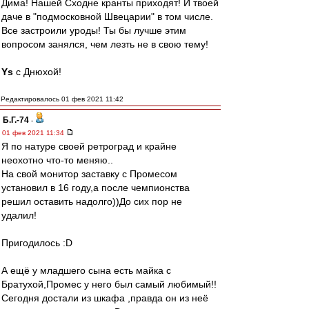
Дима! Нашей Сходне кранты приходят! И твоей
даче в "подмосковной Швецарии" в том числе.
Все застроили уроды! Ты бы лучше этим
вопросом занялся, чем лезть не в свою тему!
Ys
с Днюхой!
Редактировалось 01 фев 2021 11:42
Б.Г.-74
-
01 фев 2021 11:34
Я по натуре своей ретроград и крайне
неохотно что-то меняю..
На свой монитор заставку с Промесом
установил в 16 году,а после чемпионства
решил оставить надолго))До сих пор не
удалил!
Пригодилось :D
А ещё у младшего сына есть майка с
Братухой,Промес у него был самый любимый!!
Сегодня достали из шкафа ,правда он из неё