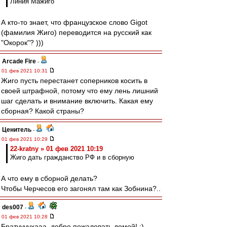
Линия Мажиго
А кто-то знает, что французское слово Gigot
(фамилия Жиго) переводится на русский как
"Окорок"? )))
Arcade Fire
-
01 фев 2021 10:31
Жиго пусть перестанет соперников косить в
своей штрафной, потому что ему лень лишний
шаг сделать и внимание включить. Какая ему
сборная? Какой страны?
Ценитель
-
01 фев 2021 10:29
22-kratny » 01 фев 2021 10:19
Жиго дать гражданство РФ и в сборную
А что ему в сборной делать?
Чтобы Черчесов его загонял там как Зобнина?..
des007
-
01 фев 2021 10:28
Братуууухааа, добро пожаловать домой! :)