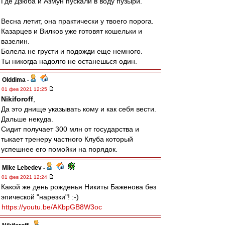
Где Дзюба и Азмун пускали в воду пузыри.
Весна летит, она практически у твоего порога.
Казарцев и Вилков уже готовят кошельки и
вазелин.
Болела не грусти и подожди еще немного.
Ты никогда надолго не останешься один.
Olddima
-
01 фев 2021 12:25
Nikiforoff
,
Да это днище указывать кому и как себя вести.
Дальше некуда.
Сидит получает 300 млн от государства и
тыкает тренеру частного Клуба который
успешнее его помойки на порядок.
Mike Lebedev
-
01 фев 2021 12:24
Какой же день рожденья Никиты Баженова без
эпической "нарезки"! :-)
https://youtu.be/AKbpGB8W3oc