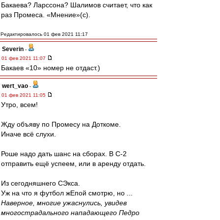
Бакаева? Ларссона? Шалимов считает, что как
раз Промеса. «Мнение»(с).
Редактировалось 01 фев 2021 11:17
Severin
-
01 фев 2021 11:07
Бакаев «10» номер не отдаст.)
wert_vao
-
01 фев 2021 11:05
Утро, всем!
Жду объяву по Промесу на Доткоме.
Иначе всё слухи.
Роше надо дать шанс на сборах. В С-2
отправить ещё успеем, или в аренду отдать.
Из сегодняшнего СЭкса.
Уж на что я футбол жЕпой смотрю, но ...
Наверное, многие ужаснулись, увидев
многострадального нападающего Педро