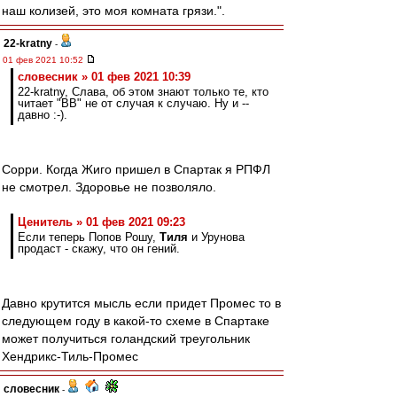
наш колизей, это моя комната грязи.".
22-kratny
-
01 фев 2021 10:52
словесник » 01 фев 2021 10:39
22-kratny, Слава, об этом знают только те, кто
читает "ВВ" не от случая к случаю. Ну и --
давно :-).
Сорри. Когда Жиго пришел в Спартак я РПФЛ
не смотрел. Здоровье не позволяло.
Ценитель » 01 фев 2021 09:23
Если теперь Попов Рошу,
Тиля
и Урунова
продаст - скажу, что он гений.
Давно крутится мысль если придет Промес то в
следующем году в какой-то схеме в Спартаке
может получиться голандский треугольник
Хендрикс-Тиль-Промес
словесник
-