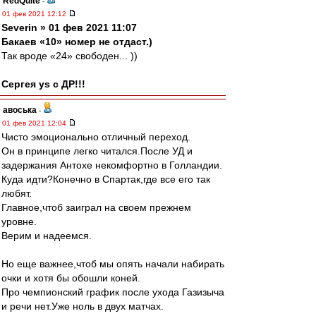
RedQuite
-
01 фев 2021 12:12
Severin » 01 фев 2021 11:07
Бакаев «10» номер не отдаст.)
Так вроде «24» свободен... ))
Сергея ys с ДР!!!
авоська
-
01 фев 2021 12:04
Чисто эмоционально отличный переход.
Он в принципе легко читался.После УД и
задержания Антохе некомфортно в Голландии.
Куда идти?Конечно в Спартак,где все его так
любят.
Главное,чтоб заиграл на своем прежнем
уровне.
Верим и надеемся.
Но еще важнее,чтоб мы опять начали набирать
очки и хотя бы обошли коней.
Про чемпионский график после ухода Газизыча
и речи нет.Уже ноль в двух матчах.