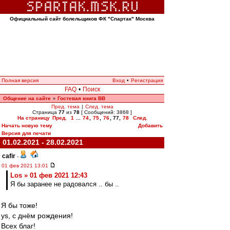
Официальный сайт болельщиков ФК "Спартак" Москва
Полная версия
Вход
•
Регистрация
FAQ
•
Поиск
Общение на сайте
Гостевая книга ВВ
»
Пред. тема
|
След. тема
Страница
77
из
78
[ Сообщений: 3868 ]
На страницу
Пред.
1
...
74
,
75
,
76
,
77
,
78
След.
Начать новую тему
Добавить
Версия для печати
01.02.2021 - 28.02.2021
cafir
-
01 фев 2021 13:01
Los » 01 фев 2021 12:43
Я бы заранее не радовался .. бы ..
Я бы тоже!
ys, с днём рождения!
Всех благ!