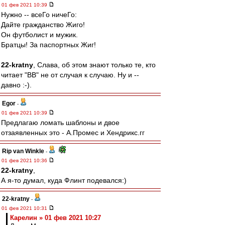
01 фев 2021 10:39
Нужно -- всеГо ничеГо:
Дайте гражданство Жиго!
Он футболист и мужик.
Братцы! За паспортных Жиг!
22-kratny
, Слава, об этом знают только те, кто
читает "ВВ" не от случая к случаю. Ну и --
давно :-).
Egor
-
01 фев 2021 10:39
Предлагаю ломать шаблоны и двое
отзаявленных это - А.Промес и Хендрикс.гг
Rip van Winkle
-
01 фев 2021 10:36
22-kratny
,
А я-то думал, куда Флинт подевался:)
22-kratny
-
01 фев 2021 10:31
Карелин » 01 фев 2021 10:27