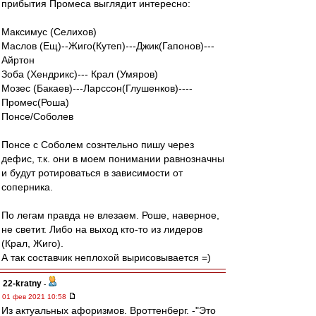
прибытия Промеса выглядит интересно:
Максимус (Селихов)
Маслов (Ещ)--Жиго(Кутеп)---Джик(Гапонов)---
Айртон
Зоба (Хендрикс)--- Крал (Умяров)
Мозес (Бакаев)---Ларссон(Глушенков)----
Промес(Роша)
Понсе/Соболев
Понсе с Соболем сознтельно пишу через
дефис, т.к. они в моем понимании равнозначны
и будут ротироваться в зависимости от
соперника.
По легам правда не влезаем. Роше, наверное,
не светит. Либо на выход кто-то из лидеров
(Крал, Жиго).
А так составчик неплохой вырисовывается =)
22-kratny
-
01 фев 2021 10:58
Из актуальных афоризмов. Вроттенберг. -"Это