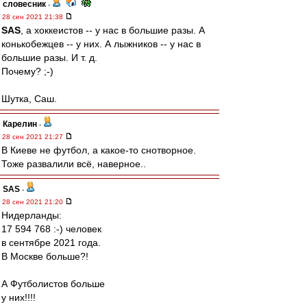
словесник
-
28 сен 2021 21:38
SAS
, а хоккеистов -- у нас в большие разы. А
конькобежцев -- у них. А лыжников -- у нас в
большие разы. И т. д.
Почему? ;-)
Шутка, Саш.
Карелин
-
28 сен 2021 21:27
В Киеве не футбол, а какое-то снотворное.
Тоже развалили всё, наверное..
SAS
-
28 сен 2021 21:20
Нидерланды:
17 594 768 :-) человек
в сентябре 2021 года.
В Москве больше?!
А Футболистов больше
у них!!!!