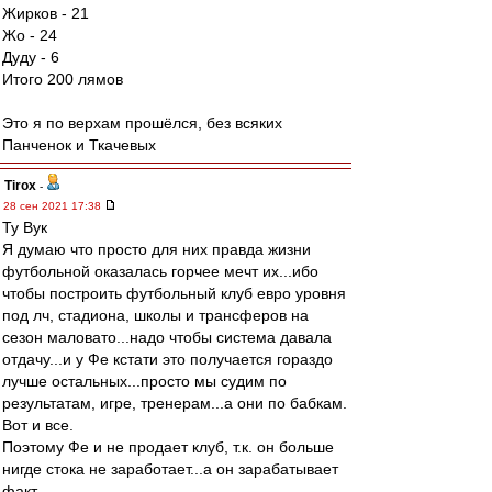
Жирков - 21
Жо - 24
Дуду - 6
Итого 200 лямов
Это я по верхам прошёлся, без всяких
Панченок и Ткачевых
Tirox
-
28 сен 2021 17:38
Ту Вук
Я думаю что просто для них правда жизни
футбольной оказалась горчее мечт их...ибо
чтобы построить футбольный клуб евро уровня
под лч, стадиона, школы и трансферов на
сезон маловато...надо чтобы система давала
отдачу...и у Фе кстати это получается гораздо
лучше остальных...просто мы судим по
результатам, игре, тренерам...а они по бабкам.
Вот и все.
Поэтому Фе и не продает клуб, т.к. он больше
нигде стока не заработает...а он зарабатывает
факт.