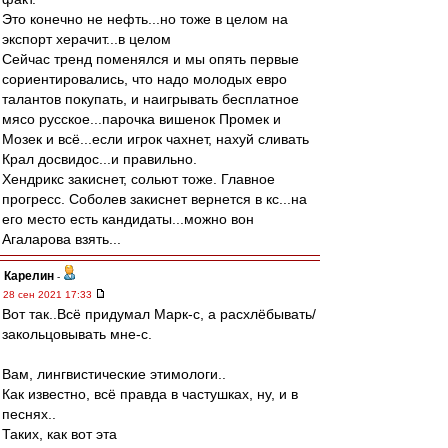
Это конечно не нефть...но тоже в целом на
экспорт херачит...в целом
Сейчас тренд поменялся и мы опять первые
сориентировались, что надо молодых евро
талантов покупать, и наигрывать бесплатное
мясо русское...парочка вишенок Промек и
Мозек и всё...если игрок чахнет, нахуй сливать
Крал досвидос...и правильно.
Хендрикс закиснет, сольют тоже. Главное
прогресс. Соболев закиснет вернется в кс...на
его место есть кандидаты...можно вон
Агаларова взять...
Карелин
-
28 сен 2021 17:33
Вот так..Всё придумал Марк-с, а расхлёбывать/
закольцовывать мне-с.
Вам, лингвистические этимологи..
Как известно, всё правда в частушках, ну, и в
песнях..
Таких, как вот эта