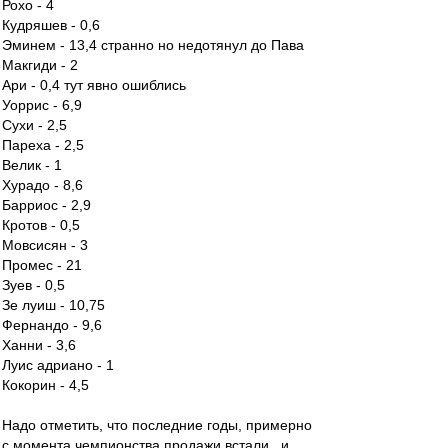
Рохо - 4
Кудряшев - 0,6
Эминем - 13,4 странно но недотянул до Пава
Макгиди - 2
Ари - 0,4 тут явно ошиблись
Уоррис - 6,9
Сухи - 2,5
Пареха - 2,5
Велик - 1
Хурадо - 8,6
Барриос - 2,9
Кротов - 0,5
Мовсисян - 3
Промес - 21
Зуев - 0,5
Зе луиш - 10,75
Фернандо - 9,6
Ханни - 3,6
Луис адриано - 1
Кокорин - 4,5
Надо отметить, что последние годы, примерно
с момента чемпионства продажи встали...и