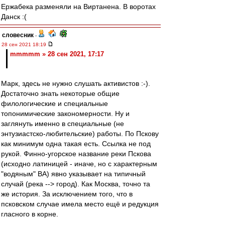
Ержабека разменяли на Виртанена. В воротах
Данск :(
словесник
-
28 сен 2021 18:19
mmmmm » 28 сен 2021, 17:17
Марк, здесь не нужно слушать активистов :-).
Достаточно знать некоторые общие
филологические и специальные
топонимические закономерности. Ну и
заглянуть именно в специальные (не
энтузиастско-любительские) работы. По Пскову
как минимум одна такая есть. Ссылка не под
рукой. Финно-угорское название реки Пскова
(исходно латиницей - иначе, но с характерным
"водяным" ВА) явно указывает на типичный
случай (река --> город). Как Москва, точно та
же история. За исключением того, что в
псковском случае имела место ещё и редукция
гласного в корне.