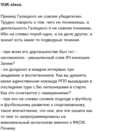
VUK-slava
,
Пример Галицкого не совсем убедителен.
Трудно говорить о том, чего не понимаешь, а
деятельность Галицкого я не совсем понимаю..
Ибо на словах порой одно, а на деле другое, а
значит есть какие то подводные течения.
- при всем его дартаньянстве был тот -
несомненно - умышленный слив ЛЧ конюшне.
Зачем?
- он долдонит в каждом интервью про
академию и воспитанников. Как вы думаете,
какая единственная команда РПЛ вышедшая в
последнем туре с 8ю легионерами в старте.
Как это сочетается с намерениями?
- при его на словах схожем подходе к футболу
и футбольному развитию к спартаковскому,
такое впечатление, что они, все эти хашиги как
то чем то запрограммированы на
максимальный антагонизм именно к ФКСМ.
Почему