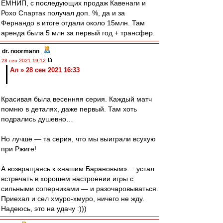
ЕМНИП, с последующих продаж Кавенаги и
Рохо Спартак получал доп. %, да и за
Фернандо в итоге отдали около 15млн. Там
аренда была 5 млн за первый год + трансфер.
dr. noormann
-
28 сен 2021 19:12
Ал » 28 сен 2021 16:33
Красивая была весенняя серия. Каждый матч
помню в деталях, даже первый. Там хоть
подрались душевно…
Но лучше — та серия, что мы выиграли всухую
при Ржиге!
А возвращаясь к «нашим Барановым»… устал
встречать в хорошем настроении игры с
сильными соперниками — и разочаровываться.
Приехал и сел хмуро-хмуро, ничего не жду.
Надеюсь, это на удачу :)))