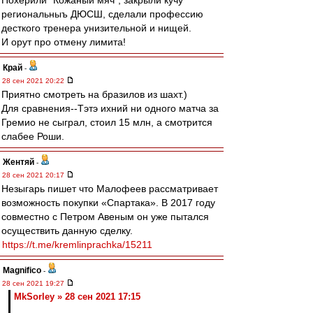
Похерили "Кожаный мяч", закрыли кучу
региональныъ ДЮСШ, сделали профессию
десткого тренера унизительной и нищей.
И орут про отмену лимита!
Край
-
28 сен 2021 20:22
Приятно смотреть на бразилов из шахт.)
Для сравнения--Тэтэ ихний ни одного матча за
Гремио не сыграл, стоил 15 млн, а смотрится
слабее Роши.
Жентяй
-
28 сен 2021 20:17
Незыгарь пишет что Малофеев рассматривает
возможность покупки «Спартака». В 2017 году
совместно с Петром Авеным он уже пытался
осуществить данную сделку.
https://t.me/kremlinprachka/15211
Magnifico
-
28 сен 2021 19:27
MkSorley » 28 сен 2021 17:15