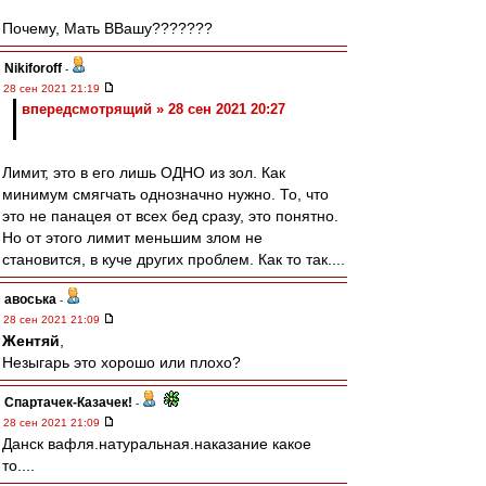
Почему, Мать ВВашу???????
Nikiforoff
-
28 сен 2021 21:19
впередсмотрящий » 28 сен 2021 20:27
Лимит, это в его лишь ОДНО из зол. Как
минимум смягчать однозначно нужно. То, что
это не панацея от всех бед сразу, это понятно.
Но от этого лимит меньшим злом не
становится, в куче других проблем. Как то так....
авоська
-
28 сен 2021 21:09
Жентяй
,
Незыгарь это хорошо или плохо?
Спартачек-Казачек!
-
28 сен 2021 21:09
Данск вафля.натуральная.наказание какое
то....