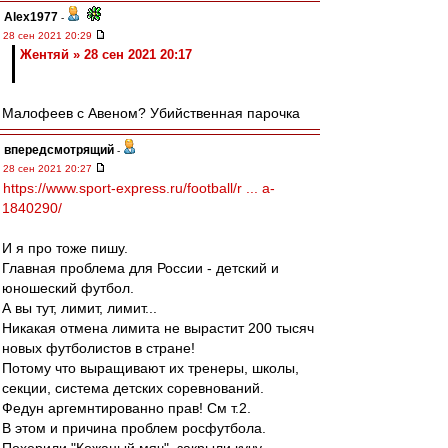
Alex1977
-
28 сен 2021 20:29
Жентяй » 28 сен 2021 20:17
Малофеев с Авеном? Убийственная парочка
впередсмотрящий
-
28 сен 2021 20:27
https://www.sport-express.ru/football/r ... a-
1840290/
И я про тоже пишу.
Главная проблема для России - детский и
юношеский футбол.
А вы тут, лимит, лимит...
Никакая отмена лимита не вырастит 200 тысяч
новых футболистов в стране!
Потому что выращивают их тренеры, школы,
секции, система детских соревнований.
Федун аргемнтированно прав! См т.2.
В этом и причина проблем росфутбола.