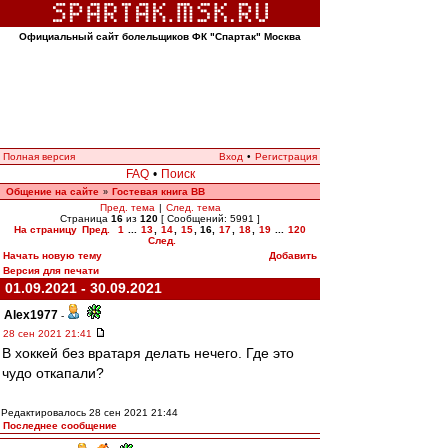
Официальный сайт болельщиков ФК "Спартак" Москва
Полная версия
Вход
•
Регистрация
FAQ
•
Поиск
Общение на сайте
Гостевая книга ВВ
»
Пред. тема
|
След. тема
Страница
16
из
120
[ Сообщений: 5991 ]
На страницу
Пред.
1
...
13
,
14
,
15
,
16
,
17
,
18
,
19
...
120
След.
Начать новую тему
Добавить
Версия для печати
01.09.2021 - 30.09.2021
Alex1977
-
28 сен 2021 21:41
В хоккей без вратаря делать нечего. Где это
чудо откапали?
Редактировалось 28 сен 2021 21:44
Последнее сообщение