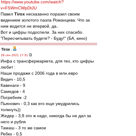
https://www.youtube.com/watch?
v=F5WmCWpDtJU
Павел
Tirox
несказанно поразил своим
видением золотого пазла Романцева. Что за
ним водится не впервой, да..
Вот и цифры подоспели. За них спасибо.
"Пересчитывать будете? - Буду!" (БА, кино)
Tirox
-
28 сен 2021 17:31
Инфа с трансфермаркета, для тех, кто цифры
любит :
Наши продажи с 2006 года в млн.евро
Видич - 10,5
Кавенаги - 9
Самедов - 4
Погребняк -2
Пьянович - 0,3 как его еще умудрились
толкнуть))
Жедер - 3,8 это ж надо, никогда бы не дал за
него и рубля
Тамаш - 3 то же самое
Ребко - 0,5