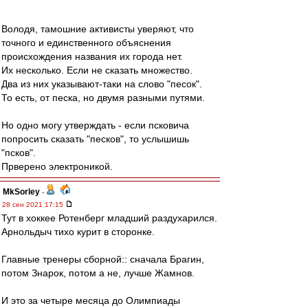
Володя, тамошние активисты уверяют, что
точного и единственного объяснения
происхождения названия их города нет.
Их несколько. Если не сказать множество.
Два из них указывают-таки на слово "песок".
То есть, от песка, но двумя разными путями.
Но одно могу утверждать - если псковича
попросить сказать "песков", то услышишь
"псков".
Прверено электроникой.
MkSorley
-
28 сен 2021 17:15
Тут в хоккее Ротенберг младший раздухарился.
Арнольдыч тихо курит в сторонке.
Главные тренеры сборной:: сначала Брагин,
потом Знарок, потом а не, лучше Жамнов.
И это за четыре месяца до Олимпиады