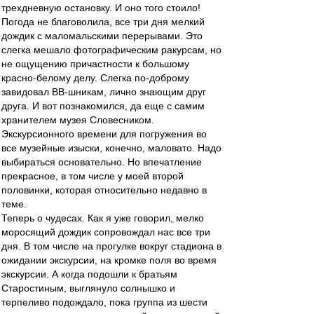
трехдневную остановку. И оно того стоило!
Погода не благоволила, все три дня мелкий
дождик с маломальскими перерывами. Это
слегка мешало фотографическим ракурсам, но
не ощущению причастности к большому
красно-белому делу. Слегка по-доброму
завидовал ВВ-шникам, лично знающим друг
друга. И вот познакомился, да еще с самим
хранителем музея Словесником.
Экскурсионного времени для погружения во
все музейные изыски, конечно, маловато. Надо
выбираться основательно. Но впечатление
прекрасное, в том числе у моей второй
половинки, которая относительно недавно в
теме.
Теперь о чудесах. Как я уже говорил, мелко
моросящий дождик сопровождал нас все три
дня. В том числе на прогулке вокруг стадиона в
ожидании экскурсии, на кромке поля во время
экскурсии. А когда подошли к братьям
Старостиным, выглянуло солнышко и
терпеливо подождало, пока группа из шести