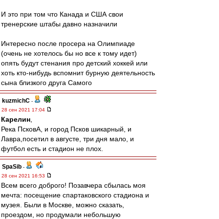
И это при том что Канада и США свои
тренерские штабы давно назначили
Интересно после просера на Олимпиаде
(очень не хотелось бы но все к тому идет)
опять будут стенания про детский хоккей или
хоть кто-нибудь вспомнит бурную деятельность
сына близкого друга Самого
kuzmichC
-
28 сен 2021 17:04
Карелин
,
Река ПсковА, и город Псков шикарный, и
Лавра,посетил в августе, три дня мало, и
футбол есть и стадион не плох.
SpaSib
-
28 сен 2021 16:53
Всем всего доброго! Позавчера сбылась моя
мечта: посещение спартаковского стадиона и
музея. Были в Москве, можно сказать,
проездом, но продумали небольшую