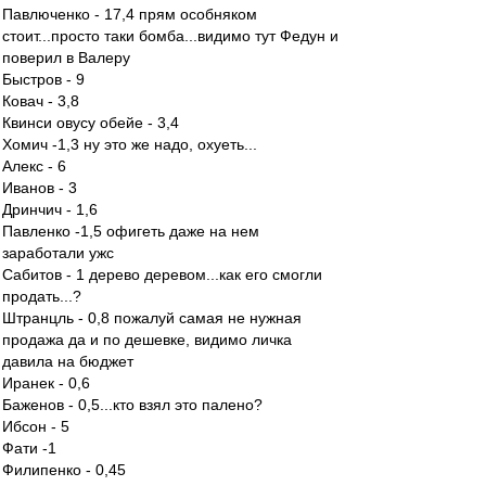
Павлюченко - 17,4 прям особняком
стоит...просто таки бомба...видимо тут Федун и
поверил в Валеру
Быстров - 9
Ковач - 3,8
Квинси овусу обейе - 3,4
Хомич -1,3 ну это же надо, охуеть...
Алекс - 6
Иванов - 3
Дринчич - 1,6
Павленко -1,5 офигеть даже на нем
заработали ужс
Сабитов - 1 дерево деревом...как его смогли
продать...?
Штранцль - 0,8 пожалуй самая не нужная
продажа да и по дешевке, видимо личка
давила на бюджет
Иранек - 0,6
Баженов - 0,5...кто взял это палено?
Ибсон - 5
Фати -1
Филипенко - 0,45