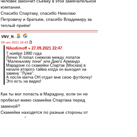
человек закончит съемку в этой замечательной
компании.
Спасибо Спартаку, спасибо Николаю
Петровичу и братьям, спасибо Владимиру за
теплый приём!
VNV_N
-
28 сен 2021 16:43
Nikodimoff » 27.09.2021 22:47
7 ноября 1990 года
Лично Я попал снежком между лопаток
"Маленькому пони" или Диего Армандо
Марадоне со скамейки Спартак (Москва) в
начале второго тайма когда он выходил на
замену "Луже"..
А после матча ОН отдал мне свою футболку!
Это есть на видео!
Как ты мог попасть в Марадону, если он не
пробегал мимо скамейки Спартака перед
заменой?
Скамейки находятся по разные стороны от
центральной линии и невозможно перед
заменой пройти мимо чужой.
А разминался он ещё дальше.
И да, вход Марадоны есть на видео.