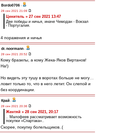
Bordo0706
-
28 сен 2021 21:09
Ценитель » 27 сен 2021 13:47
Две победы и ничья, иначе Чемодан - Вокзал
- Португалия.
4 поражения и ничья
dr. noormann
-
28 сен 2021 20:52
Кому бразилы, а кому Жека-Яков Виртанов!
На!)
Но видеть эту тушу в воротах больше не могу…
ловит только то, что в него летит. Он слепой и
без координации.
Край
-
28 сен 2021 20:36
Жентяй » 28 сен 2021, 20:17
.. Малофеев рассматривает возможность
покупки «Спартака»..
Скорее, покупку болельщиков..(