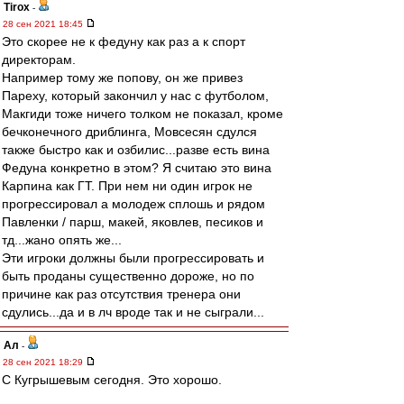
Tirox
-
28 сен 2021 18:45
Это скорее не к федуну как раз а к спорт
директорам.
Например тому же попову, он же привез
Пареху, который закончил у нас с футболом,
Макгиди тоже ничего толком не показал, кроме
бечконечного дриблинга, Мовсесян сдулся
также быстро как и озбилис...разве есть вина
Федуна конкретно в этом? Я считаю это вина
Карпина как ГТ. При нем ни один игрок не
прогрессировал а молодеж сплошь и рядом
Павленки / парш, макей, яковлев, песиков и
тд...жано опять же...
Эти игроки должны были прогрессировать и
быть проданы существенно дороже, но по
причине как раз отсутствия тренера они
сдулись...да и в лч вроде так и не сыграли...
Ал
-
28 сен 2021 18:29
С Кугрышевым сегодня. Это хорошо.