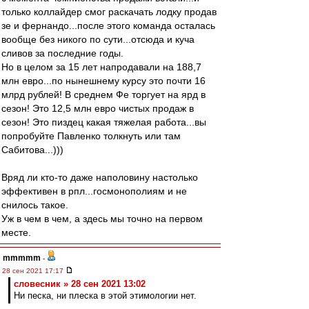
только коллайдер смог раскачать лодку продав
зе и фернандо...после этого команда осталась
вообще без никого по сути...отсюда и куча
сливов за последние годы.
Но в целом за 15 лет напродавали на 188,7
млн евро...по нынешнему курсу это почти 16
млрд рублей! В среднем Фе торгует на ярд в
сезон! Это 12,5 млн евро чистых продаж в
сезон! Это пиздец какая тяжелая работа...вы
попробуйте Павленко толкнуть или там
Сабитова...)))
Вряд ли кто-то даже наполовину настолько
эффективен в рпл...госмонополиям и не
снилось такое.
Уж в чем в чем, а здесь мы точно на первом
месте.
mmmmm
-
28 сен 2021 17:17
словесник » 28 сен 2021 13:02
Ни песка, ни плеска в этой этимологии нет.