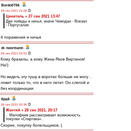
Bordo0706
-
28 сен 2021 21:09
Ценитель » 27 сен 2021 13:47
Две победы и ничья, иначе Чемодан - Вокзал
- Португалия.
4 поражения и ничья
dr. noormann
-
28 сен 2021 20:52
Кому бразилы, а кому Жека-Яков Виртанов!
На!)
Но видеть эту тушу в воротах больше не могу…
ловит только то, что в него летит. Он слепой и
без координации.
Край
-
28 сен 2021 20:36
Жентяй » 28 сен 2021, 20:17
.. Малофеев рассматривает возможность
покупки «Спартака»..
Скорее, покупку болельщиков..(