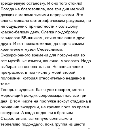
трехдневную остановку. И оно того стоило!
Погода не благоволила, все три дня мелкий
дождик с маломальскими перерывами. Это
слегка мешало фотографическим ракурсам, но
не ощущению причастности к большому
красно-белому делу. Слегка по-доброму
завидовал ВВ-шникам, лично знающим друг
друга. И вот познакомился, да еще с самим
хранителем музея Словесником.
Экскурсионного времени для погружения во
все музейные изыски, конечно, маловато. Надо
выбираться основательно. Но впечатление
прекрасное, в том числе у моей второй
половинки, которая относительно недавно в
теме.
Теперь о чудесах. Как я уже говорил, мелко
моросящий дождик сопровождал нас все три
дня. В том числе на прогулке вокруг стадиона в
ожидании экскурсии, на кромке поля во время
экскурсии. А когда подошли к братьям
Старостиным, выглянуло солнышко и
терпеливо подождало, пока группа из шести