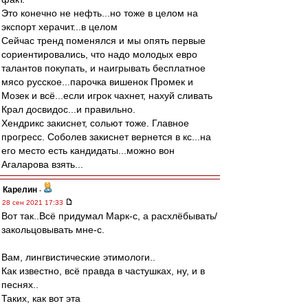
Это конечно не нефть...но тоже в целом на
экспорт херачит...в целом
Сейчас тренд поменялся и мы опять первые
сориентировались, что надо молодых евро
талантов покупать, и наигрывать бесплатное
мясо русское...парочка вишенок Промек и
Мозек и всё...если игрок чахнет, нахуй сливать
Крал досвидос...и правильно.
Хендрикс закиснет, сольют тоже. Главное
прогресс. Соболев закиснет вернется в кс...на
его место есть кандидаты...можно вон
Агаларова взять...
Карелин
-
28 сен 2021 17:33
Вот так..Всё придумал Марк-с, а расхлёбывать/
закольцовывать мне-с.
Вам, лингвистические этимологи..
Как известно, всё правда в частушках, ну, и в
песнях..
Таких, как вот эта