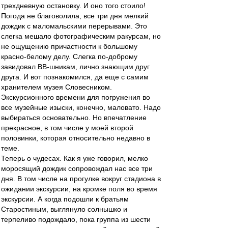
трехдневную остановку. И оно того стоило!
Погода не благоволила, все три дня мелкий
дождик с маломальскими перерывами. Это
слегка мешало фотографическим ракурсам, но
не ощущению причастности к большому
красно-белому делу. Слегка по-доброму
завидовал ВВ-шникам, лично знающим друг
друга. И вот познакомился, да еще с самим
хранителем музея Словесником.
Экскурсионного времени для погружения во
все музейные изыски, конечно, маловато. Надо
выбираться основательно. Но впечатление
прекрасное, в том числе у моей второй
половинки, которая относительно недавно в
теме.
Теперь о чудесах. Как я уже говорил, мелко
моросящий дождик сопровождал нас все три
дня. В том числе на прогулке вокруг стадиона в
ожидании экскурсии, на кромке поля во время
экскурсии. А когда подошли к братьям
Старостиным, выглянуло солнышко и
терпеливо подождало, пока группа из шести