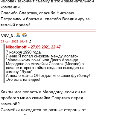
человек закончит съемку в этой замечательной
компании.
Спасибо Спартаку, спасибо Николаю
Петровичу и братьям, спасибо Владимиру за
теплый приём!
VNV_N
-
28 сен 2021 16:43
Nikodimoff » 27.09.2021 22:47
7 ноября 1990 года
Лично Я попал снежком между лопаток
"Маленькому пони" или Диего Армандо
Марадоне со скамейки Спартак (Москва) в
начале второго тайма когда он выходил на
замену "Луже"..
А после матча ОН отдал мне свою футболку!
Это есть на видео!
Как ты мог попасть в Марадону, если он не
пробегал мимо скамейки Спартака перед
заменой?
Скамейки находятся по разные стороны от
центральной линии и невозможно перед
заменой пройти мимо чужой.
А разминался он ещё дальше.
И да, вход Марадоны есть на видео.