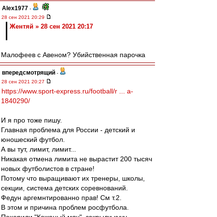
Alex1977
-
28 сен 2021 20:29
Жентяй » 28 сен 2021 20:17
Малофеев с Авеном? Убийственная парочка
впередсмотрящий
-
28 сен 2021 20:27
https://www.sport-express.ru/football/r ... a-
1840290/
И я про тоже пишу.
Главная проблема для России - детский и
юношеский футбол.
А вы тут, лимит, лимит...
Никакая отмена лимита не вырастит 200 тысяч
новых футболистов в стране!
Потому что выращивают их тренеры, школы,
секции, система детских соревнований.
Федун аргемнтированно прав! См т.2.
В этом и причина проблем росфутбола.