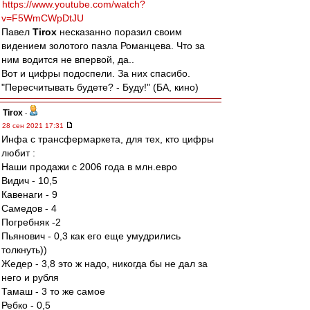
https://www.youtube.com/watch?
v=F5WmCWpDtJU
Павел
Tirox
несказанно поразил своим
видением золотого пазла Романцева. Что за
ним водится не впервой, да..
Вот и цифры подоспели. За них спасибо.
"Пересчитывать будете? - Буду!" (БА, кино)
Tirox
-
28 сен 2021 17:31
Инфа с трансфермаркета, для тех, кто цифры
любит :
Наши продажи с 2006 года в млн.евро
Видич - 10,5
Кавенаги - 9
Самедов - 4
Погребняк -2
Пьянович - 0,3 как его еще умудрились
толкнуть))
Жедер - 3,8 это ж надо, никогда бы не дал за
него и рубля
Тамаш - 3 то же самое
Ребко - 0,5