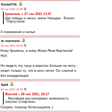
Bordo0706
-
28 сен 2021 21:09
Ценитель » 27 сен 2021 13:47
Две победы и ничья, иначе Чемодан - Вокзал
- Португалия.
4 поражения и ничья
dr. noormann
-
28 сен 2021 20:52
Кому бразилы, а кому Жека-Яков Виртанов!
На!)
Но видеть эту тушу в воротах больше не могу…
ловит только то, что в него летит. Он слепой и
без координации.
Край
-
28 сен 2021 20:36
Жентяй » 28 сен 2021, 20:17
.. Малофеев рассматривает возможность
покупки «Спартака»..
Скорее, покупку болельщиков..(