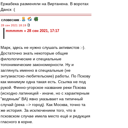
Ержабека разменяли на Виртанена. В воротах
Данск :(
словесник
-
28 сен 2021 18:19
mmmmm » 28 сен 2021, 17:17
Марк, здесь не нужно слушать активистов :-).
Достаточно знать некоторые общие
филологические и специальные
топонимические закономерности. Ну и
заглянуть именно в специальные (не
энтузиастско-любительские) работы. По Пскову
как минимум одна такая есть. Ссылка не под
рукой. Финно-угорское название реки Пскова
(исходно латиницей - иначе, но с характерным
"водяным" ВА) явно указывает на типичный
случай (река --> город). Как Москва, точно та
же история. За исключением того, что в
псковском случае имела место ещё и редукция
гласного в корне.