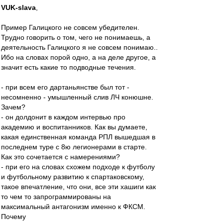
VUK-slava
,
Пример Галицкого не совсем убедителен.
Трудно говорить о том, чего не понимаешь, а
деятельность Галицкого я не совсем понимаю..
Ибо на словах порой одно, а на деле другое, а
значит есть какие то подводные течения.
- при всем его дартаньянстве был тот -
несомненно - умышленный слив ЛЧ конюшне.
Зачем?
- он долдонит в каждом интервью про
академию и воспитанников. Как вы думаете,
какая единственная команда РПЛ вышедшая в
последнем туре с 8ю легионерами в старте.
Как это сочетается с намерениями?
- при его на словах схожем подходе к футболу
и футбольному развитию к спартаковскому,
такое впечатление, что они, все эти хашиги как
то чем то запрограммированы на
максимальный антагонизм именно к ФКСМ.
Почему