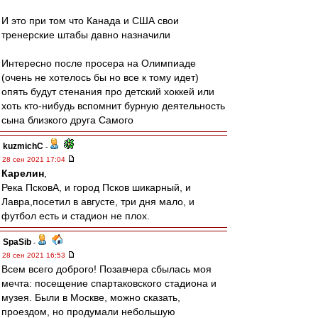
И это при том что Канада и США свои
тренерские штабы давно назначили
Интересно после просера на Олимпиаде
(очень не хотелось бы но все к тому идет)
опять будут стенания про детский хоккей или
хоть кто-нибудь вспомнит бурную деятельность
сына близкого друга Самого
kuzmichC
-
28 сен 2021 17:04
Карелин
,
Река ПсковА, и город Псков шикарный, и
Лавра,посетил в августе, три дня мало, и
футбол есть и стадион не плох.
SpaSib
-
28 сен 2021 16:53
Всем всего доброго! Позавчера сбылась моя
мечта: посещение спартаковского стадиона и
музея. Были в Москве, можно сказать,
проездом, но продумали небольшую