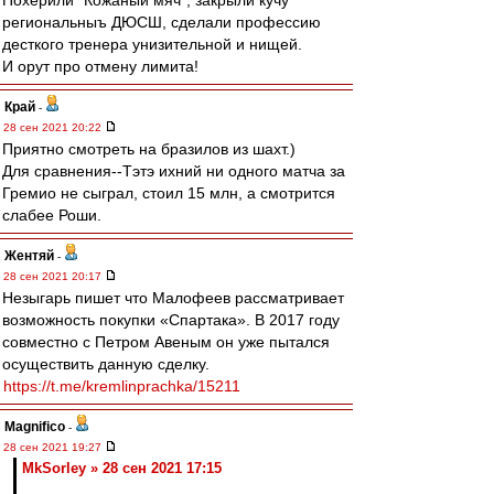
Похерили "Кожаный мяч", закрыли кучу
региональныъ ДЮСШ, сделали профессию
десткого тренера унизительной и нищей.
И орут про отмену лимита!
Край
-
28 сен 2021 20:22
Приятно смотреть на бразилов из шахт.)
Для сравнения--Тэтэ ихний ни одного матча за
Гремио не сыграл, стоил 15 млн, а смотрится
слабее Роши.
Жентяй
-
28 сен 2021 20:17
Незыгарь пишет что Малофеев рассматривает
возможность покупки «Спартака». В 2017 году
совместно с Петром Авеным он уже пытался
осуществить данную сделку.
https://t.me/kremlinprachka/15211
Magnifico
-
28 сен 2021 19:27
MkSorley » 28 сен 2021 17:15