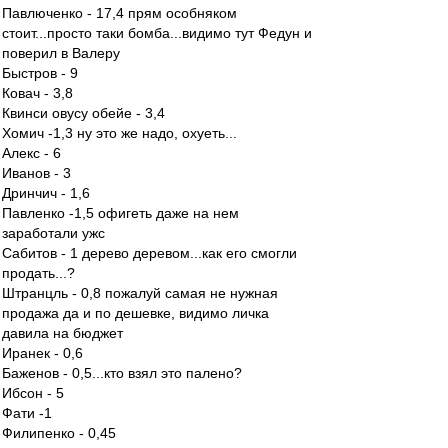
Павлюченко - 17,4 прям особняком
стоит...просто таки бомба...видимо тут Федун и
поверил в Валеру
Быстров - 9
Ковач - 3,8
Квинси овусу обейе - 3,4
Хомич -1,3 ну это же надо, охуеть...
Алекс - 6
Иванов - 3
Дринчич - 1,6
Павленко -1,5 офигеть даже на нем
заработали ужс
Сабитов - 1 дерево деревом...как его смогли
продать...?
Штранцль - 0,8 пожалуй самая не нужная
продажа да и по дешевке, видимо личка
давила на бюджет
Иранек - 0,6
Баженов - 0,5...кто взял это палено?
Ибсон - 5
Фати -1
Филипенко - 0,45