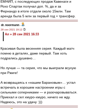
ЕМНИП, с последующих продаж Кавенаги и
Рохо Спартак получал доп. %, да и за
Фернандо в итоге отдали около 15млн. Там
аренда была 5 млн за первый год + трансфер.
dr. noormann
-
28 сен 2021 19:12
Ал » 28 сен 2021 16:33
Красивая была весенняя серия. Каждый матч
помню в деталях, даже первый. Там хоть
подрались душевно…
Но лучше — та серия, что мы выиграли всухую
при Ржиге!
А возвращаясь к «нашим Барановым»… устал
встречать в хорошем настроении игры с
сильными соперниками — и разочаровываться.
Приехал и сел хмуро-хмуро, ничего не жду.
Надеюсь, это на удачу :)))