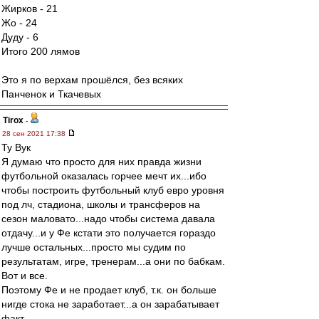
Жирков - 21
Жо - 24
Дуду - 6
Итого 200 лямов
Это я по верхам прошёлся, без всяких
Панченок и Ткачевых
Tirox
-
28 сен 2021 17:38
Ту Вук
Я думаю что просто для них правда жизни
футбольной оказалась горчее мечт их...ибо
чтобы построить футбольный клуб евро уровня
под лч, стадиона, школы и трансферов на
сезон маловато...надо чтобы система давала
отдачу...и у Фе кстати это получается гораздо
лучше остальных...просто мы судим по
результатам, игре, тренерам...а они по бабкам.
Вот и все.
Поэтому Фе и не продает клуб, т.к. он больше
нигде стока не заработает...а он зарабатывает
факт.