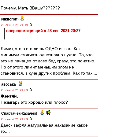
Почему, Мать ВВашу???????
Nikiforoff
-
28 сен 2021 21:19
впередсмотрящий » 28 сен 2021 20:27
Лимит, это в его лишь ОДНО из зол. Как
минимум смягчать однозначно нужно. То, что
это не панацея от всех бед сразу, это понятно.
Но от этого лимит меньшим злом не
становится, в куче других проблем. Как то так....
авоська
-
28 сен 2021 21:09
Жентяй
,
Незыгарь это хорошо или плохо?
Спартачек-Казачек!
-
28 сен 2021 21:09
Данск вафля.натуральная.наказание какое
то....