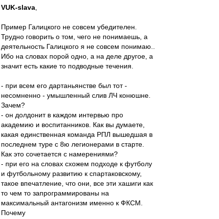
VUK-slava
,
Пример Галицкого не совсем убедителен.
Трудно говорить о том, чего не понимаешь, а
деятельность Галицкого я не совсем понимаю..
Ибо на словах порой одно, а на деле другое, а
значит есть какие то подводные течения.
- при всем его дартаньянстве был тот -
несомненно - умышленный слив ЛЧ конюшне.
Зачем?
- он долдонит в каждом интервью про
академию и воспитанников. Как вы думаете,
какая единственная команда РПЛ вышедшая в
последнем туре с 8ю легионерами в старте.
Как это сочетается с намерениями?
- при его на словах схожем подходе к футболу
и футбольному развитию к спартаковскому,
такое впечатление, что они, все эти хашиги как
то чем то запрограммированы на
максимальный антагонизм именно к ФКСМ.
Почему