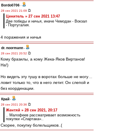
Bordo0706
-
28 сен 2021 21:09
Ценитель » 27 сен 2021 13:47
Две победы и ничья, иначе Чемодан - Вокзал
- Португалия.
4 поражения и ничья
dr. noormann
-
28 сен 2021 20:52
Кому бразилы, а кому Жека-Яков Виртанов!
На!)
Но видеть эту тушу в воротах больше не могу…
ловит только то, что в него летит. Он слепой и
без координации.
Край
-
28 сен 2021 20:36
Жентяй » 28 сен 2021, 20:17
.. Малофеев рассматривает возможность
покупки «Спартака»..
Скорее, покупку болельщиков..(