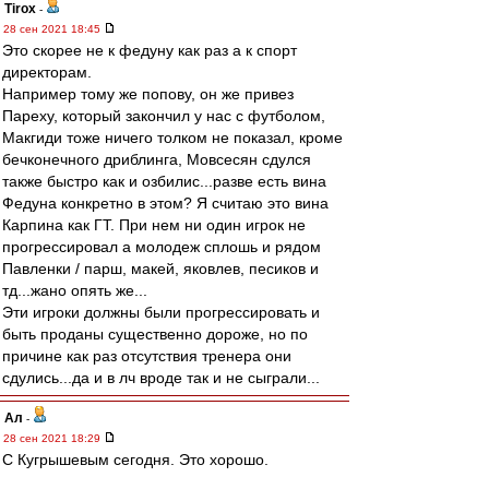
Tirox
-
28 сен 2021 18:45
Это скорее не к федуну как раз а к спорт
директорам.
Например тому же попову, он же привез
Пареху, который закончил у нас с футболом,
Макгиди тоже ничего толком не показал, кроме
бечконечного дриблинга, Мовсесян сдулся
также быстро как и озбилис...разве есть вина
Федуна конкретно в этом? Я считаю это вина
Карпина как ГТ. При нем ни один игрок не
прогрессировал а молодеж сплошь и рядом
Павленки / парш, макей, яковлев, песиков и
тд...жано опять же...
Эти игроки должны были прогрессировать и
быть проданы существенно дороже, но по
причине как раз отсутствия тренера они
сдулись...да и в лч вроде так и не сыграли...
Ал
-
28 сен 2021 18:29
С Кугрышевым сегодня. Это хорошо.