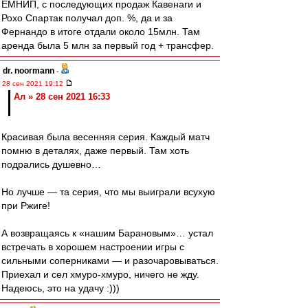
ЕМНИП, с последующих продаж Кавенаги и
Рохо Спартак получал доп. %, да и за
Фернандо в итоге отдали около 15млн. Там
аренда была 5 млн за первый год + трансфер.
dr. noormann
-
28 сен 2021 19:12
Ал » 28 сен 2021 16:33
Красивая была весенняя серия. Каждый матч
помню в деталях, даже первый. Там хоть
подрались душевно…
Но лучше — та серия, что мы выиграли всухую
при Ржиге!
А возвращаясь к «нашим Барановым»… устал
встречать в хорошем настроении игры с
сильными соперниками — и разочаровываться.
Приехал и сел хмуро-хмуро, ничего не жду.
Надеюсь, это на удачу :)))