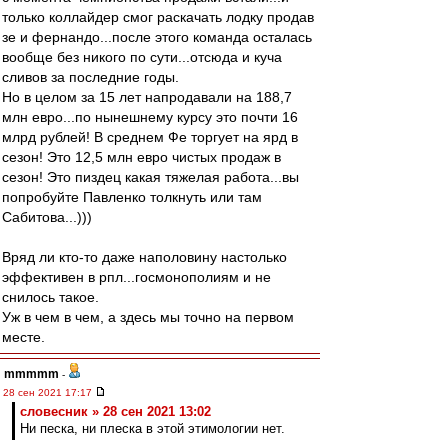
только коллайдер смог раскачать лодку продав
зе и фернандо...после этого команда осталась
вообще без никого по сути...отсюда и куча
сливов за последние годы.
Но в целом за 15 лет напродавали на 188,7
млн евро...по нынешнему курсу это почти 16
млрд рублей! В среднем Фе торгует на ярд в
сезон! Это 12,5 млн евро чистых продаж в
сезон! Это пиздец какая тяжелая работа...вы
попробуйте Павленко толкнуть или там
Сабитова...)))
Вряд ли кто-то даже наполовину настолько
эффективен в рпл...госмонополиям и не
снилось такое.
Уж в чем в чем, а здесь мы точно на первом
месте.
mmmmm
-
28 сен 2021 17:17
словесник » 28 сен 2021 13:02
Ни песка, ни плеска в этой этимологии нет.