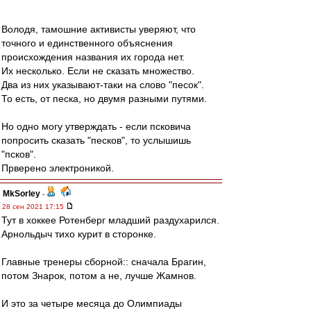
Володя, тамошние активисты уверяют, что
точного и единственного объяснения
происхождения названия их города нет.
Их несколько. Если не сказать множество.
Два из них указывают-таки на слово "песок".
То есть, от песка, но двумя разными путями.
Но одно могу утверждать - если псковича
попросить сказать "песков", то услышишь
"псков".
Прверено электроникой.
MkSorley
-
28 сен 2021 17:15
Тут в хоккее Ротенберг младший раздухарился.
Арнольдыч тихо курит в сторонке.
Главные тренеры сборной:: сначала Брагин,
потом Знарок, потом а не, лучше Жамнов.
И это за четыре месяца до Олимпиады