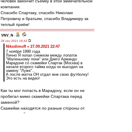
человек закончит съемку в этой замечательной
компании.
Спасибо Спартаку, спасибо Николаю
Петровичу и братьям, спасибо Владимиру за
теплый приём!
VNV_N
-
28 сен 2021 16:43
Nikodimoff » 27.09.2021 22:47
7 ноября 1990 года
Лично Я попал снежком между лопаток
"Маленькому пони" или Диего Армандо
Марадоне со скамейки Спартак (Москва) в
начале второго тайма когда он выходил на
замену "Луже"..
А после матча ОН отдал мне свою футболку!
Это есть на видео!
Как ты мог попасть в Марадону, если он не
пробегал мимо скамейки Спартака перед
заменой?
Скамейки находятся по разные стороны от
центральной линии и невозможно перед
заменой пройти мимо чужой.
А разминался он ещё дальше.
И да, вход Марадоны есть на видео.