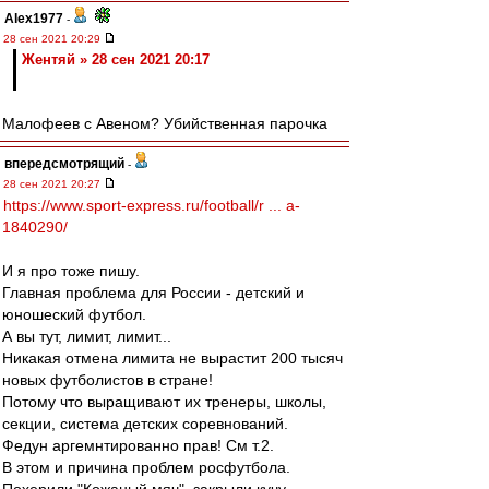
Alex1977
-
28 сен 2021 20:29
Жентяй » 28 сен 2021 20:17
Малофеев с Авеном? Убийственная парочка
впередсмотрящий
-
28 сен 2021 20:27
https://www.sport-express.ru/football/r ... a-
1840290/
И я про тоже пишу.
Главная проблема для России - детский и
юношеский футбол.
А вы тут, лимит, лимит...
Никакая отмена лимита не вырастит 200 тысяч
новых футболистов в стране!
Потому что выращивают их тренеры, школы,
секции, система детских соревнований.
Федун аргемнтированно прав! См т.2.
В этом и причина проблем росфутбола.