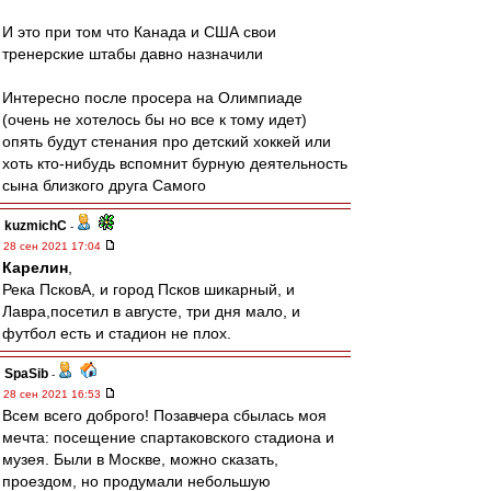
И это при том что Канада и США свои
тренерские штабы давно назначили
Интересно после просера на Олимпиаде
(очень не хотелось бы но все к тому идет)
опять будут стенания про детский хоккей или
хоть кто-нибудь вспомнит бурную деятельность
сына близкого друга Самого
kuzmichC
-
28 сен 2021 17:04
Карелин
,
Река ПсковА, и город Псков шикарный, и
Лавра,посетил в августе, три дня мало, и
футбол есть и стадион не плох.
SpaSib
-
28 сен 2021 16:53
Всем всего доброго! Позавчера сбылась моя
мечта: посещение спартаковского стадиона и
музея. Были в Москве, можно сказать,
проездом, но продумали небольшую