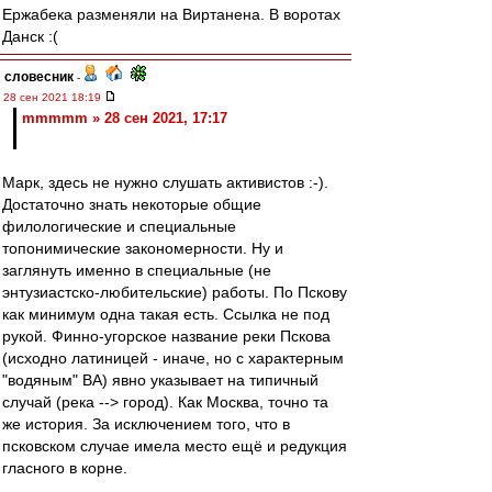
Ержабека разменяли на Виртанена. В воротах
Данск :(
словесник
-
28 сен 2021 18:19
mmmmm » 28 сен 2021, 17:17
Марк, здесь не нужно слушать активистов :-).
Достаточно знать некоторые общие
филологические и специальные
топонимические закономерности. Ну и
заглянуть именно в специальные (не
энтузиастско-любительские) работы. По Пскову
как минимум одна такая есть. Ссылка не под
рукой. Финно-угорское название реки Пскова
(исходно латиницей - иначе, но с характерным
"водяным" ВА) явно указывает на типичный
случай (река --> город). Как Москва, точно та
же история. За исключением того, что в
псковском случае имела место ещё и редукция
гласного в корне.