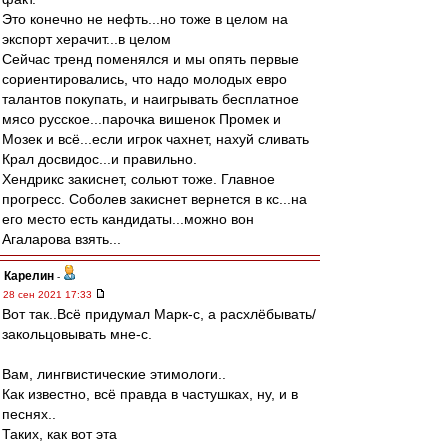
Это конечно не нефть...но тоже в целом на
экспорт херачит...в целом
Сейчас тренд поменялся и мы опять первые
сориентировались, что надо молодых евро
талантов покупать, и наигрывать бесплатное
мясо русское...парочка вишенок Промек и
Мозек и всё...если игрок чахнет, нахуй сливать
Крал досвидос...и правильно.
Хендрикс закиснет, сольют тоже. Главное
прогресс. Соболев закиснет вернется в кс...на
его место есть кандидаты...можно вон
Агаларова взять...
Карелин
-
28 сен 2021 17:33
Вот так..Всё придумал Марк-с, а расхлёбывать/
закольцовывать мне-с.
Вам, лингвистические этимологи..
Как известно, всё правда в частушках, ну, и в
песнях..
Таких, как вот эта