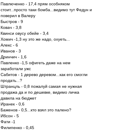
Павлюченко - 17,4 прям особняком
стоит...просто таки бомба...видимо тут Федун и
поверил в Валеру
Быстров - 9
Ковач - 3,8
Квинси овусу обейе - 3,4
Хомич -1,3 ну это же надо, охуеть...
Алекс - 6
Иванов - 3
Дринчич - 1,6
Павленко -1,5 офигеть даже на нем
заработали ужс
Сабитов - 1 дерево деревом...как его смогли
продать...?
Штранцль - 0,8 пожалуй самая не нужная
продажа да и по дешевке, видимо личка
давила на бюджет
Иранек - 0,6
Баженов - 0,5...кто взял это палено?
Ибсон - 5
Фати -1
Филипенко - 0,45