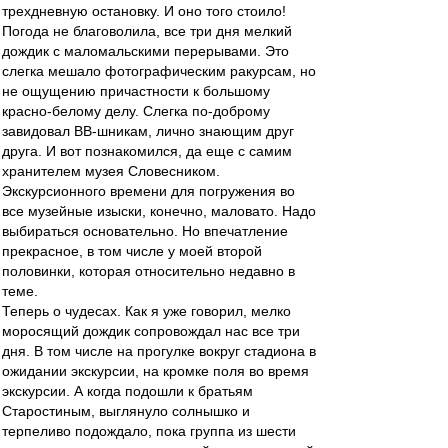
трехдневную остановку. И оно того стоило!
Погода не благоволила, все три дня мелкий
дождик с маломальскими перерывами. Это
слегка мешало фотографическим ракурсам, но
не ощущению причастности к большому
красно-белому делу. Слегка по-доброму
завидовал ВВ-шникам, лично знающим друг
друга. И вот познакомился, да еще с самим
хранителем музея Словесником.
Экскурсионного времени для погружения во
все музейные изыски, конечно, маловато. Надо
выбираться основательно. Но впечатление
прекрасное, в том числе у моей второй
половинки, которая относительно недавно в
теме.
Теперь о чудесах. Как я уже говорил, мелко
моросящий дождик сопровождал нас все три
дня. В том числе на прогулке вокруг стадиона в
ожидании экскурсии, на кромке поля во время
экскурсии. А когда подошли к братьям
Старостиным, выглянуло солнышко и
терпеливо подождало, пока группа из шести