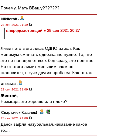
Почему, Мать ВВашу???????
Nikiforoff
-
28 сен 2021 21:19
впередсмотрящий » 28 сен 2021 20:27
Лимит, это в его лишь ОДНО из зол. Как
минимум смягчать однозначно нужно. То, что
это не панацея от всех бед сразу, это понятно.
Но от этого лимит меньшим злом не
становится, в куче других проблем. Как то так....
авоська
-
28 сен 2021 21:09
Жентяй
,
Незыгарь это хорошо или плохо?
Спартачек-Казачек!
-
28 сен 2021 21:09
Данск вафля.натуральная.наказание какое
то....