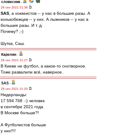
словесник
-
28 сен 2021 21:38
SAS
, а хоккеистов -- у нас в большие разы. А
конькобежцев -- у них. А лыжников -- у нас в
большие разы. И т. д.
Почему? ;-)
Шутка, Саш.
Карелин
-
28 сен 2021 21:27
В Киеве не футбол, а какое-то снотворное.
Тоже развалили всё, наверное..
SAS
-
28 сен 2021 21:20
Нидерланды:
17 594 768 :-) человек
в сентябре 2021 года.
В Москве больше?!
А Футболистов больше
у них!!!!