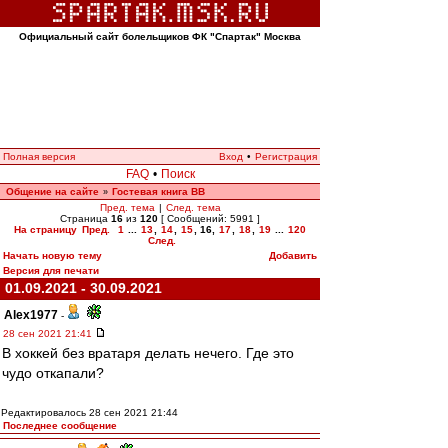
Официальный сайт болельщиков ФК "Спартак" Москва
Полная версия
Вход
•
Регистрация
FAQ
•
Поиск
Общение на сайте
Гостевая книга ВВ
»
Пред. тема
|
След. тема
Страница
16
из
120
[ Сообщений: 5991 ]
На страницу
Пред.
1
...
13
,
14
,
15
,
16
,
17
,
18
,
19
...
120
След.
Начать новую тему
Добавить
Версия для печати
01.09.2021 - 30.09.2021
Alex1977
-
28 сен 2021 21:41
В хоккей без вратаря делать нечего. Где это
чудо откапали?
Редактировалось 28 сен 2021 21:44
Последнее сообщение