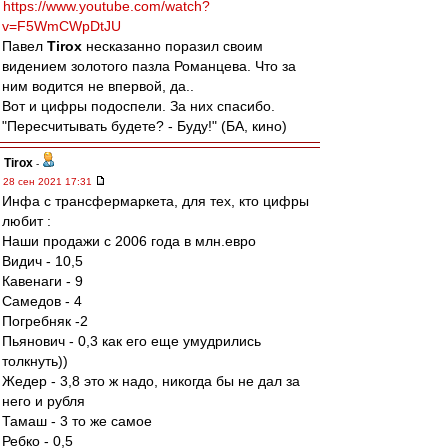
https://www.youtube.com/watch?
v=F5WmCWpDtJU
Павел
Tirox
несказанно поразил своим
видением золотого пазла Романцева. Что за
ним водится не впервой, да..
Вот и цифры подоспели. За них спасибо.
"Пересчитывать будете? - Буду!" (БА, кино)
Tirox
-
28 сен 2021 17:31
Инфа с трансфермаркета, для тех, кто цифры
любит :
Наши продажи с 2006 года в млн.евро
Видич - 10,5
Кавенаги - 9
Самедов - 4
Погребняк -2
Пьянович - 0,3 как его еще умудрились
толкнуть))
Жедер - 3,8 это ж надо, никогда бы не дал за
него и рубля
Тамаш - 3 то же самое
Ребко - 0,5