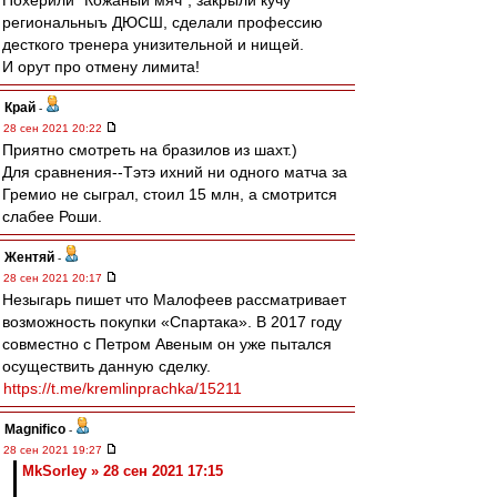
Похерили "Кожаный мяч", закрыли кучу
региональныъ ДЮСШ, сделали профессию
десткого тренера унизительной и нищей.
И орут про отмену лимита!
Край
-
28 сен 2021 20:22
Приятно смотреть на бразилов из шахт.)
Для сравнения--Тэтэ ихний ни одного матча за
Гремио не сыграл, стоил 15 млн, а смотрится
слабее Роши.
Жентяй
-
28 сен 2021 20:17
Незыгарь пишет что Малофеев рассматривает
возможность покупки «Спартака». В 2017 году
совместно с Петром Авеным он уже пытался
осуществить данную сделку.
https://t.me/kremlinprachka/15211
Magnifico
-
28 сен 2021 19:27
MkSorley » 28 сен 2021 17:15