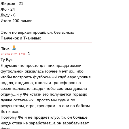
Жирков - 21
Жо - 24
Дуду - 6
Итого 200 лямов
Это я по верхам прошёлся, без всяких
Панченок и Ткачевых
Tirox
-
28 сен 2021 17:38
Ту Вук
Я думаю что просто для них правда жизни
футбольной оказалась горчее мечт их...ибо
чтобы построить футбольный клуб евро уровня
под лч, стадиона, школы и трансферов на
сезон маловато...надо чтобы система давала
отдачу...и у Фе кстати это получается гораздо
лучше остальных...просто мы судим по
результатам, игре, тренерам...а они по бабкам.
Вот и все.
Поэтому Фе и не продает клуб, т.к. он больше
нигде стока не заработает...а он зарабатывает
факт.