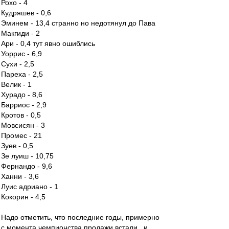
Рохо - 4
Кудряшев - 0,6
Эминем - 13,4 странно но недотянул до Пава
Макгиди - 2
Ари - 0,4 тут явно ошиблись
Уоррис - 6,9
Сухи - 2,5
Пареха - 2,5
Велик - 1
Хурадо - 8,6
Барриос - 2,9
Кротов - 0,5
Мовсисян - 3
Промес - 21
Зуев - 0,5
Зе луиш - 10,75
Фернандо - 9,6
Ханни - 3,6
Луис адриано - 1
Кокорин - 4,5
Надо отметить, что последние годы, примерно
с момента чемпионства продажи встали...и