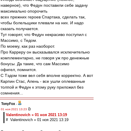
наверное), что Федун поставили себе задачу
максимально опорочить
всех прежних героев Спартака, сделать так,
чтобы болельщики плевали на них. И надо
сказать получается.
Тут говорят, что Федун некрасиво поступил с
Массимо, с Тедом.
По моему, как раз наоборот.
Про Карреру он высказывался исключительно
комплементарно, не говоря уж про денежные
бонусы. Да такие, что сам Массимо
офигел, помнится.
С Тэдом тоже вел себя вполне корректно. А вот
Карпин Стас, Алень - все ушли оплеванные
толпой и Федун к этому руку приложил без
сомнения...
TonyFox
-
01 ноя 2021 13:23
Valentinovich » 01 ноя 2021 13:19
# Valentinovich » 01 ноя 2021 13:19