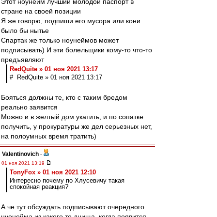
Этот ноунейм лучший молодой паспорт в
стране на своей позиции
Я же говорю, подпиши его мусора или кони
было бы нытье
Спартак же только ноунеймов может
подписывать) И эти болельщики кому-то что-то
предъявляют
RedQuite » 01 ноя 2021 13:17
# RedQuite » 01 ноя 2021 13:17
Бояться должны те, кто с таким бредом
реально заявится
Можно и в желтый дом укатить, и по сопатке
получить, у прокуратуры же дел серьезных нет,
на полоумных время тратить)
Valentinovich
-
01 ноя 2021 13:19
TonyFox » 01 ноя 2021 12:10
Интересно почему по Хлусевичу такая
спокойная реакция?
А че тут обсуждать подписывают очередного
нуонейма из какого то днища, когда появится