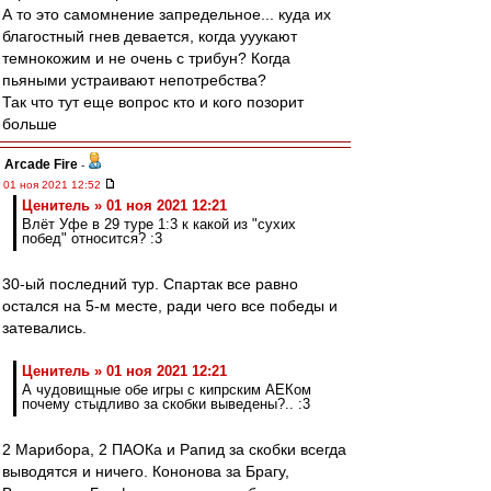
А то это самомнение запредельное... куда их
благостный гнев девается, когда ууукают
темнокожим и не очень с трибун? Когда
пьяными устраивают непотребства?
Так что тут еще вопрос кто и кого позорит
больше
Arcade Fire
-
01 ноя 2021 12:52
Ценитель » 01 ноя 2021 12:21
Влёт Уфе в 29 туре 1:3 к какой из "сухих
побед" относится? :3
30-ый последний тур. Спартак все равно
остался на 5-м месте, ради чего все победы и
затевались.
Ценитель » 01 ноя 2021 12:21
А чудовищные обе игры с кипрским АЕКом
почему стыдливо за скобки выведены?.. :3
2 Марибора, 2 ПАОКа и Рапид за скобки всегда
выводятся и ничего. Кононова за Брагу,