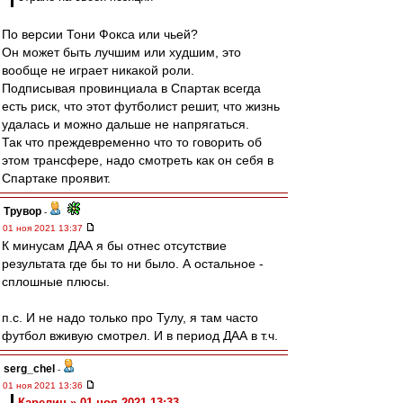
По версии Тони Фокса или чьей?
Он может быть лучшим или худшим, это
вообще не играет никакой роли.
Подписывая провинциала в Спартак всегда
есть риск, что этот футболист решит, что жизнь
удалась и можно дальше не напрягаться.
Так что преждевременно что то говорить об
этом трансфере, надо смотреть как он себя в
Спартаке проявит.
Трувор
-
01 ноя 2021 13:37
К минусам ДАА я бы отнес отсутствие
результата где бы то ни было. А остальное -
сплошные плюсы.
п.с. И не надо только про Тулу, я там часто
футбол вживую смотрел. И в период ДАА в т.ч.
serg_chel
-
01 ноя 2021 13:36
Карелин » 01 ноя 2021 13:33