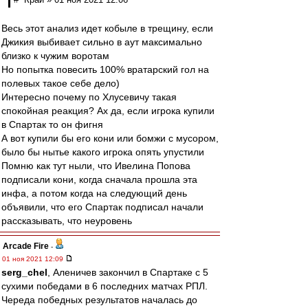
Весь этот анализ идет кобыле в трещину, если
Джикия выбивает сильно в аут максимально
близко к чужим воротам
Но попытка повесить 100% вратарский гол на
полевых такое себе дело)
Интересно почему по Хлусевичу такая
спокойная реакция? Ах да, если игрока купили
в Спартак то он фигня
А вот купили бы его кони или бомжи с мусором,
было бы нытье какого игрока опять упустили
Помню как тут ныли, что Ивелина Попова
подписали кони, когда сначала прошла эта
инфа, а потом когда на следующий день
объявили, что его Спартак подписал начали
рассказывать, что неуровень
Arcade Fire
-
01 ноя 2021 12:09
serg_chel
, Аленичев закончил в Спартаке с 5
сухими победами в 6 последних матчах РПЛ.
Череда победных результатов началась до