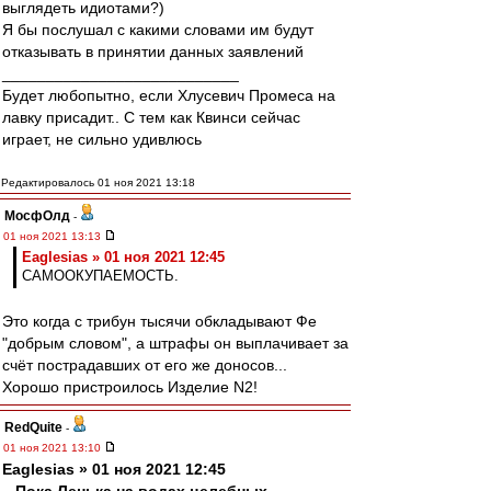
выглядеть идиотами?)
Я бы послушал с какими словами им будут
отказывать в принятии данных заявлений
___________________________
Будет любопытно, если Хлусевич Промеса на
лавку присадит.. С тем как Квинси сейчас
играет, не сильно удивлюсь
Редактировалось 01 ноя 2021 13:18
МосфОлд
-
01 ноя 2021 13:13
Eaglesias » 01 ноя 2021 12:45
САМООКУПАЕМОСТЬ.
Это когда с трибун тысячи обкладывают Фе
"добрым словом", а штрафы он выплачивает за
счёт пострадавших от его же доносов...
Хорошо пристроилось Изделие N2!
RedQuite
-
01 ноя 2021 13:10
Eaglesias » 01 ноя 2021 12:45