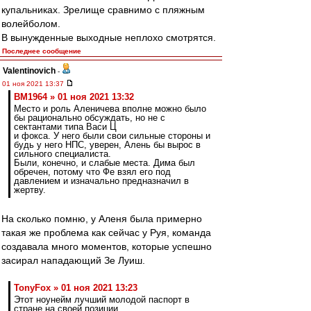
купальниках. Зрелище сравнимо с пляжным
волейболом.
В вынужденные выходные неплохо смотрятся.
Последнее сообщение
Valentinovich
-
01 ноя 2021 13:37
BM1964 » 01 ноя 2021 13:32
Место и роль Аленичева вполне можно было
бы рационально обсуждать, но не с
сектантами типа Васи Ц
и фокса. У него были свои сильные стороны и
будь у него НПС, уверен, Алень бы вырос в
сильного специалиста.
Были, конечно, и слабые места. Дима был
обречен, потому что Фе взял его под
давлением и изначально предназначил в
жертву.
На сколько помню, у Аленя была примерно
такая же проблема как сейчас у Руя, команда
создавала много моментов, которые успешно
засирал нападающий Зе Луиш.
TonyFox » 01 ноя 2021 13:23
Этот ноунейм лучший молодой паспорт в
стране на своей позиции