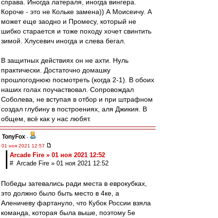
справа. Иногда латераля, иногда вингера.
Короче - это не Кольке замена)) А Моисеичу. А
может еще заодно и Промесу, который не
шибко старается и тоже походу хочет свинтить
зимой. Хлусевич иногда и слева бегал.
В защитных действиях он не ахти. Нуль
практически. Достаточно домашку
прошлогоднюю посмотреть (когда 2-1). В обоих
наших голах поучаствовал. Сопровождал
Соболева, не вступая в отбор и при штрафном
создал глубину в построениях, аля Джикия. В
общем, всё как у нас любят.
TonyFox
-
01 ноя 2021 12:57
Arcade Fire » 01 ноя 2021 12:52
# Arcade Fire » 01 ноя 2021 12:52
Победы затевались ради места в еврокубках,
это должно было быть место в 4ке, а
Аленичеву фартануло, что Кубок России взяла
команда, которая была выше, поэтому 5е