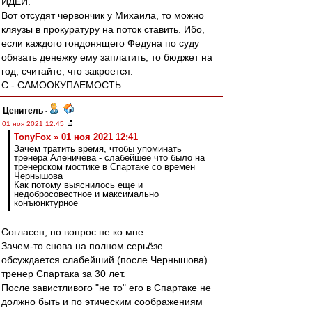
ИДЕИ.
Вот отсудят червончик у Михаила, то можно
кляузы в прокуратуру на поток ставить. Ибо,
если каждого гондонящего Федуна по суду
обязать денежку ему заплатить, то бюджет на
год, считайте, что закроется.
С - САМООКУПАЕМОСТЬ.
Ценитель
-
01 ноя 2021 12:45
TonyFox » 01 ноя 2021 12:41
Зачем тратить время, чтобы упоминать
тренера Аленичева - слабейшее что было на
тренерском мостике в Спартаке со времен
Чернышова
Как потому выяснилось еще и
недобросовестное и максимально
конъюнктурное
Согласен, но вопрос не ко мне.
Зачем-то снова на полном серьёзе
обсуждается слабейший (после Чернышова)
тренер Спартака за 30 лет.
После завистливого "не то" его в Спартаке не
должно быть и по этическим соображениям