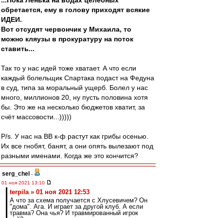
...Пока Ленька на водах целебных
обретается, ему в голову приходят всякие
ИДЕИ.
Вот отсудят червончик у Михаила, то
можно кляузы в прокуратуру на поток
ставить...
Так то у нас идей тоже хватает. А что если
каждый болельщик Спартака подаст на Федуна
в суд, типа за моральный ущерб. Болел у нас
много, миллионов 20, ну пусть половина хотя
бы. Это же на несколько бюджетов хватит, за
счёт массовости...)))))
P/s. У нас на ВВ к-ф растут как грибы осенью.
Их все гнобят, банят, а они опять вылезают под
разными именами. Когда же это кончится?
serg_chel
-
01 ноя 2021 13:10
terpila » 01 ноя 2021 12:53
А что за схема получается с Хлусевичем? Он
"дома". Ага. И играет за другой клуб. А если
травма? Она чья? И травмированный игрок