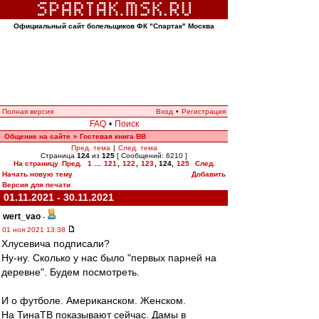
Официальный сайт болельщиков ФК "Спартак" Москва
Полная версия
Вход
•
Регистрация
FAQ
•
Поиск
Общение на сайте
Гостевая книга ВВ
»
Пред. тема
|
След. тема
Страница
124
из
125
[ Сообщений: 6210 ]
На страницу
Пред.
1
...
121
,
122
,
123
,
124
,
125
След.
Начать новую тему
Добавить
Версия для печати
01.11.2021 - 30.11.2021
wert_vao
-
01 ноя 2021 13:38
Хлусевича подписали?
Ну-ну. Сколько у нас было "первых парней на
деревне". Будем посмотреть.
И о футболе. Американском. Женском.
На ТинаТВ показывают сейчас. Дамы в