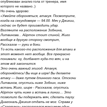
опубликован анализ гола от тренера, имя
которого не названо..)
Но очень здорово:
«Умейте обороняться, атакуя. Посмотрите,
когда на секундомере — 94.00. Мяч у Джикии,
сейчас он будет производить удар.
Взгляните на расположение Зобнина,
Литвинова... Айртон стоит спиной, Жиго
вообще в другую сторону смотрит,
Рассказов — руки в боки.
То есть какого-то расположения для атаки в
этот момент нет вообще. Все прекрасно
понимали: ну, долбанет куда-то мяч, и на
этом всё закончится.
Это очень важный эпизод. Атакуя,
обороняйтесь! Вы еще в игре! Вы делаете
атаку — даже путем длинного паса. Отскочи
Литвинов, опустись ниже Зобнин, ниже
встань Жиго, шире - Рассказов, опустись
Айртон чуть ниже и встань в линии… Это
позволило бы подержать мяч, сделать паузу.
Диагональ Джикия отдать не мог. Справа у
«Спартака» располагался максимум один