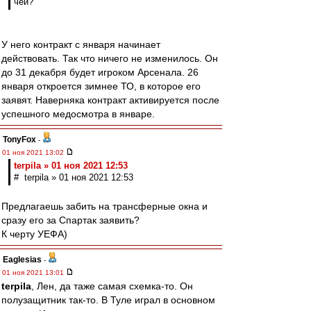
чей?
У него контракт с января начинает
действовать. Так что ничего не изменилось. Он
до 31 декабря будет игроком Арсенала. 26
января откроется зимнее ТО, в которое его
заявят. Наверняка контракт активируется после
успешного медосмотра в январе.
TonyFox
-
01 ноя 2021 13:02
terpila » 01 ноя 2021 12:53
# terpila » 01 ноя 2021 12:53
Предлагаешь забить на трансферные окна и
сразу его за Спартак заявить?
К черту УЕФА)
Eaglesias
-
01 ноя 2021 13:01
terpila
, Лен, да таже самая схемка-то. Он
полузащитник так-то. В Туле играл в основном