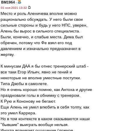
BM1964
-
01 ноя 2021 13:32
Место и роль Аленичева вполне можно
рационально обсуждать. У него были свои
сильные стороны и будь у него НПС, уверен,
Алень бы вырос в сильного специалиста.
Были, конечно, и слабые места. Дима был
обречен, потому что Фе взял его под
давлением и изначально предназначил в
жертву.
К минусам ДАА я бы отнес тренерский штаб -
все таки Егор Ильич, явно не гений и
некоторые не вполне уместные поступки.
Типа Дзюбы в самолете.
Но я очень хорошо помню, как Антоха и другие
праздновали голы в обнимку с тренером.
К Рую и Кононову не бегают.
Еще Алень не умел влюбить в себя толпу, как
это умел Каррера.
Но в том контексте в каком оказываются наши
"бывшие" выиграть вообще нельзя.
Иногда возникает ощущение (ложное,