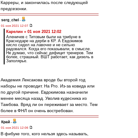
Карреры, и закончилась после следующей
предсезонки.
serg_chel
-
01 ноя 2021 12:07
Карелин » 01 ноя 2021 12:02
Аленичев с Титовым были на трибуне в
Краснодаре на дерби в КР. А Евдокимов
кисло сидел на лавочке и не сильно
радовался. Когда его показывали, в смысле.
Не думаю, что сейчас дефицит тренеров. Тем
более, страшный. ВШТ работает, как дизель в
Заполярье.
Академия Лексакова вроде бы второй год
наборы не проводит. На Pro. Из-за ковида или
по другой причине. Евдокимова назначили
менее месяца назад. Уволив кудесника из
Тамбова. Вряд ли он переживает за место. Тем
более в ФНЛ он очень востребован.
Край
-
01 ноя 2021 12:06
В фибуке того, кого нельзя здесь называть,