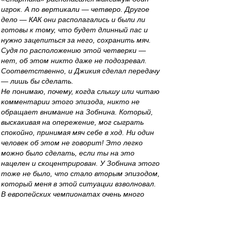
игрок. А по вертикали — четверо. Другое
дело — КАК они располагались и были ли
готовы к тому, что будет длинный пас и
нужно зацепиться за него, сохранить мяч.
Судя по расположению этой четверки —
нет, об этом никто даже не подозревал.
Соответственно, и Джикия сделал передачу
— лишь бы сделать.
Не понимаю, почему, когда слышу или читаю
комментарии этого эпизода, никто не
обращает внимание на Зобнина. Который,
выскакивая на опережение, мог сыграть
спокойно, принимая мяч себе в ход. Ни один
человек об этом не говорит! Это легко
можно было сделать, если ты на это
нацелен и скоцентрирован. У Зобнина этого
тоже не было, что стало вторым эпизодом,
который меня в этой ситуации взволновал.
В европейских чемпионатах очень много
эпизодов такого плана, в которых люди
амплуа Зобнина, играя на опережение, видят
перед собой даже более чем 10-метровый