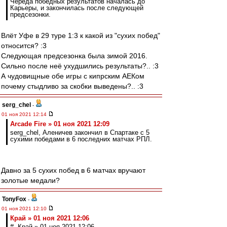
Череда победных результатов началась до
Карьеры, и закончилась после следующей
предсезонки.
Влёт Уфе в 29 туре 1:3 к какой из "сухих побед"
относится? :3
Следующая предсезонка была зимой 2016.
Сильно после неё ухудшились результаты?.. :3
А чудовищные обе игры с кипрским АЕКом
почему стыдливо за скобки выведены?.. :3
serg_chel
-
01 ноя 2021 12:14
Arcade Fire » 01 ноя 2021 12:09
serg_chel, Аленичев закончил в Спартаке с 5
сухими победами в 6 последних матчах РПЛ.
Давно за 5 сухих побед в 6 матчах вручают
золотые медали?
TonyFox
-
01 ноя 2021 12:10
Край » 01 ноя 2021 12:06
# Край » 01 ноя 2021 12:06