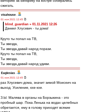
Виторию за Бенфику на костре собирались
сжигать.
visahouse
-
01 ноя 2021 12:45
blind_guardian » 01.11.2021 12:26
Даниил Хлусевич - ты дома!
Круто ты попал на ТВ,
Ты звезда,
Ты звезда,давай народ порази.
Круто ты попал на ТВ,
Ты звезда,
Ты звезда,давай народ удиви.
Eaglesias
-
01 ноя 2021 12:45
раз Хлусевич дома, значит зимой Моисеич на
выход. Усиление, кхе-кхе.
З.Ы. Малява в органы на Борзыкина - это
пробный шар. Пока Ленька на водах целебных
обретается, ему в голову приходят всякие