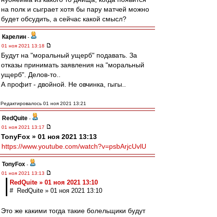
на полк и сыграет хотя бы пару матчей можно
будет обсудить, а сейчас какой смысл?
Карелин
-
01 ноя 2021 13:18
Будут на "моральный ущерб" подавать. За
отказы принимать заявления на "моральный
ущерб". Делов-то..
А профит - двойной. Не овчинка, гыгы..
Редактировалось 01 ноя 2021 13:21
RedQuite
-
01 ноя 2021 13:17
TonyFox » 01 ноя 2021 13:13
https://www.youtube.com/watch?v=psbArjcUvlU
TonyFox
-
01 ноя 2021 13:13
RedQuite » 01 ноя 2021 13:10
# RedQuite » 01 ноя 2021 13:10
Это же какими тогда такие болельщики будут