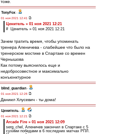
тоже.
TonyFox
-
01 ноя 2021 12:41
Ценитель » 01 ноя 2021 12:21
# Ценитель » 01 ноя 2021 12:21
Зачем тратить время, чтобы упоминать
тренера Аленичева - слабейшее что было на
тренерском мостике в Спартаке со времен
Чернышова
Как потому выяснилось еще и
недобросовестное и максимально
конъюнктурное
blind_guardian
-
01 ноя 2021 12:26
Даниил Хлусевич - ты дома!
Ценитель
-
01 ноя 2021 12:21
Arcade Fire » 01 ноя 2021 12:09
serg_chel, Аленичев закончил в Спартаке с 5
сухими победами в 6 последних матчах РПЛ.