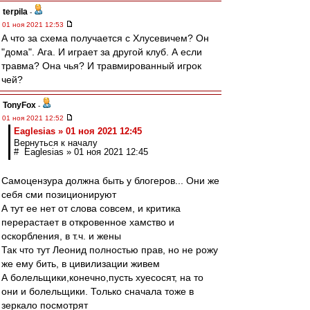
terpila
-
01 ноя 2021 12:53
А что за схема получается с Хлусевичем? Он
"дома". Ага. И играет за другой клуб. А если
травма? Она чья? И травмированный игрок
чей?
TonyFox
-
01 ноя 2021 12:52
Eaglesias » 01 ноя 2021 12:45
Вернуться к началу
# Eaglesias » 01 ноя 2021 12:45
Самоцензура должна быть у блогеров... Они же
себя сми позиционируют
А тут ее нет от слова совсем, и критика
перерастает в откровенное хамство и
оскорбления, в т.ч. и жены
Так что тут Леонид полностью прав, но не рожу
же ему бить, в цивилизации живем
А болельщики,конечно,пусть хуесосят, на то
они и болельщики. Только сначала тоже в
зеркало посмотрят