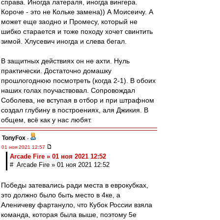
справа. Иногда латераля, иногда вингера.
Короче - это не Кольке замена)) А Моисеичу. А
может еще заодно и Промесу, который не
шибко старается и тоже походу хочет свинтить
зимой. Хлусевич иногда и слева бегал.
В защитных действиях он не ахти. Нуль
практически. Достаточно домашку
прошлогоднюю посмотреть (когда 2-1). В обоих
наших голах поучаствовал. Сопровождал
Соболева, не вступая в отбор и при штрафном
создал глубину в построениях, аля Джикия. В
общем, всё как у нас любят.
TonyFox
-
01 ноя 2021 12:57
Arcade Fire » 01 ноя 2021 12:52
# Arcade Fire » 01 ноя 2021 12:52
Победы затевались ради места в еврокубках,
это должно было быть место в 4ке, а
Аленичеву фартануло, что Кубок России взяла
команда, которая была выше, поэтому 5е