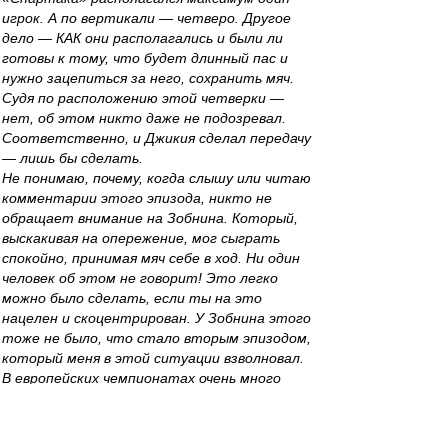
игрок. А по вертикали — четверо. Другое
дело — КАК они располагались и были ли
готовы к тому, что будет длинный пас и
нужно зацепиться за него, сохранить мяч.
Судя по расположению этой четверки —
нет, об этом никто даже не подозревал.
Соответственно, и Джикия сделал передачу
— лишь бы сделать.
Не понимаю, почему, когда слышу или читаю
комментарии этого эпизода, никто не
обращает внимание на Зобнина. Который,
выскакивая на опережение, мог сыграть
спокойно, принимая мяч себе в ход. Ни один
человек об этом не говорит! Это легко
можно было сделать, если ты на это
нацелен и скоцентрирован. У Зобнина этого
тоже не было, что стало вторым эпизодом,
который меня в этой ситуации взволновал.
В европейских чемпионатах очень много
эпизодов такого плана, в которых люди
амплуа Зобнина, играя на опережение, видят
перед собой даже более чем 10-метровый