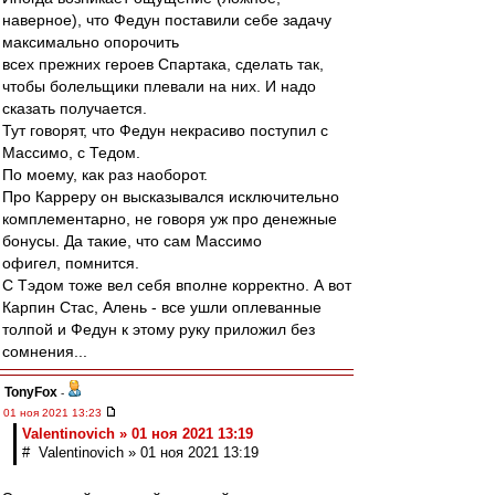
наверное), что Федун поставили себе задачу
максимально опорочить
всех прежних героев Спартака, сделать так,
чтобы болельщики плевали на них. И надо
сказать получается.
Тут говорят, что Федун некрасиво поступил с
Массимо, с Тедом.
По моему, как раз наоборот.
Про Карреру он высказывался исключительно
комплементарно, не говоря уж про денежные
бонусы. Да такие, что сам Массимо
офигел, помнится.
С Тэдом тоже вел себя вполне корректно. А вот
Карпин Стас, Алень - все ушли оплеванные
толпой и Федун к этому руку приложил без
сомнения...
TonyFox
-
01 ноя 2021 13:23
Valentinovich » 01 ноя 2021 13:19
# Valentinovich » 01 ноя 2021 13:19