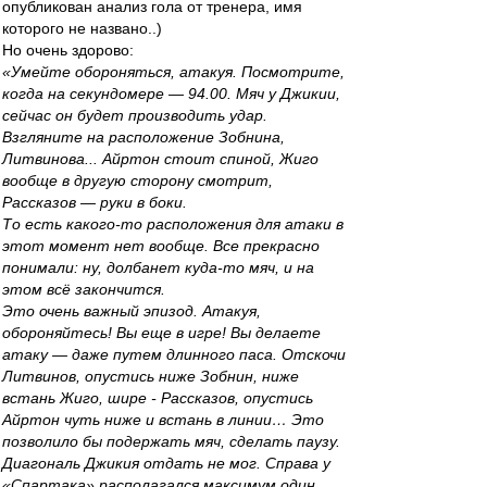
опубликован анализ гола от тренера, имя
которого не названо..)
Но очень здорово:
«Умейте обороняться, атакуя. Посмотрите,
когда на секундомере — 94.00. Мяч у Джикии,
сейчас он будет производить удар.
Взгляните на расположение Зобнина,
Литвинова... Айртон стоит спиной, Жиго
вообще в другую сторону смотрит,
Рассказов — руки в боки.
То есть какого-то расположения для атаки в
этот момент нет вообще. Все прекрасно
понимали: ну, долбанет куда-то мяч, и на
этом всё закончится.
Это очень важный эпизод. Атакуя,
обороняйтесь! Вы еще в игре! Вы делаете
атаку — даже путем длинного паса. Отскочи
Литвинов, опустись ниже Зобнин, ниже
встань Жиго, шире - Рассказов, опустись
Айртон чуть ниже и встань в линии… Это
позволило бы подержать мяч, сделать паузу.
Диагональ Джикия отдать не мог. Справа у
«Спартака» располагался максимум один