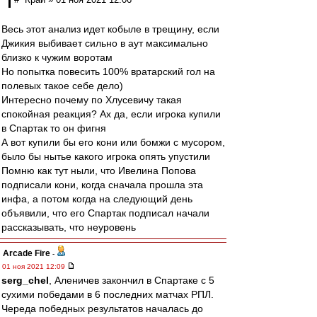
Весь этот анализ идет кобыле в трещину, если
Джикия выбивает сильно в аут максимально
близко к чужим воротам
Но попытка повесить 100% вратарский гол на
полевых такое себе дело)
Интересно почему по Хлусевичу такая
спокойная реакция? Ах да, если игрока купили
в Спартак то он фигня
А вот купили бы его кони или бомжи с мусором,
было бы нытье какого игрока опять упустили
Помню как тут ныли, что Ивелина Попова
подписали кони, когда сначала прошла эта
инфа, а потом когда на следующий день
объявили, что его Спартак подписал начали
рассказывать, что неуровень
Arcade Fire
-
01 ноя 2021 12:09
serg_chel
, Аленичев закончил в Спартаке с 5
сухими победами в 6 последних матчах РПЛ.
Череда победных результатов началась до