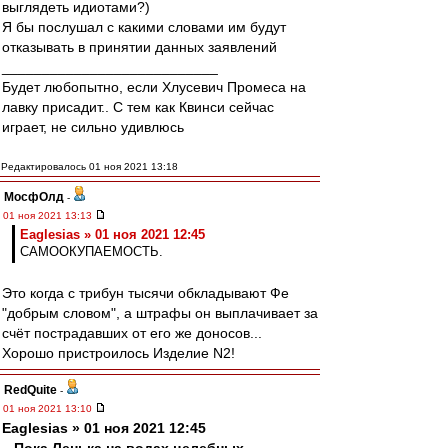
выглядеть идиотами?)
Я бы послушал с какими словами им будут
отказывать в принятии данных заявлений
___________________________
Будет любопытно, если Хлусевич Промеса на
лавку присадит.. С тем как Квинси сейчас
играет, не сильно удивлюсь
Редактировалось 01 ноя 2021 13:18
МосфОлд
-
01 ноя 2021 13:13
Eaglesias » 01 ноя 2021 12:45
САМООКУПАЕМОСТЬ.
Это когда с трибун тысячи обкладывают Фе
"добрым словом", а штрафы он выплачивает за
счёт пострадавших от его же доносов...
Хорошо пристроилось Изделие N2!
RedQuite
-
01 ноя 2021 13:10
Eaglesias » 01 ноя 2021 12:45