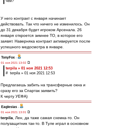
чей?
У него контракт с января начинает
действовать. Так что ничего не изменилось. Он
до 31 декабря будет игроком Арсенала. 26
января откроется зимнее ТО, в которое его
заявят. Наверняка контракт активируется после
успешного медосмотра в январе.
TonyFox
-
01 ноя 2021 13:02
terpila » 01 ноя 2021 12:53
# terpila » 01 ноя 2021 12:53
Предлагаешь забить на трансферные окна и
сразу его за Спартак заявить?
К черту УЕФА)
Eaglesias
-
01 ноя 2021 13:01
terpila
, Лен, да таже самая схемка-то. Он
полузащитник так-то. В Туле играл в основном