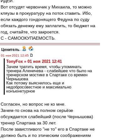
ИДЕИ.
Вот отсудят червончик у Михаила, то можно
кляузы в прокуратуру на поток ставить. Ибо,
если каждого гондонящего Федуна по суду
обязать денежку ему заплатить, то бюджет на
год, считайте, что закроется.
С - САМООКУПАЕМОСТЬ.
Ценитель
-
01 ноя 2021 12:45
TonyFox » 01 ноя 2021 12:41
Зачем тратить время, чтобы упоминать
тренера Аленичева - слабейшее что было на
тренерском мостике в Спартаке со времен
Чернышова
Как потому выяснилось еще и
недобросовестное и максимально
конъюнктурное
Согласен, но вопрос не ко мне.
Зачем-то снова на полном серьёзе
обсуждается слабейший (после Чернышова)
тренер Спартака за 30 лет.
После завистливого "не то" его в Спартаке не
должно быть и по этическим соображениям