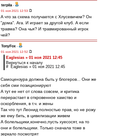
terpila
-
01 ноя 2021 12:53
А что за схема получается с Хлусевичем? Он
"дома". Ага. И играет за другой клуб. А если
травма? Она чья? И травмированный игрок
чей?
TonyFox
-
01 ноя 2021 12:52
Eaglesias » 01 ноя 2021 12:45
Вернуться к началу
# Eaglesias » 01 ноя 2021 12:45
Самоцензура должна быть у блогеров... Они же
себя сми позиционируют
А тут ее нет от слова совсем, и критика
перерастает в откровенное хамство и
оскорбления, в т.ч. и жены
Так что тут Леонид полностью прав, но не рожу
же ему бить, в цивилизации живем
А болельщики,конечно,пусть хуесосят, на то
они и болельщики. Только сначала тоже в
зеркало посмотрят