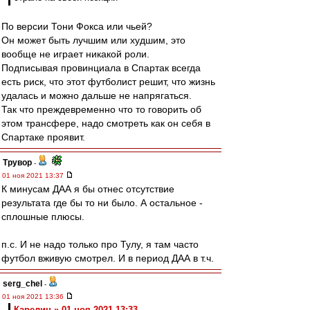
По версии Тони Фокса или чьей?
Он может быть лучшим или худшим, это
вообще не играет никакой роли.
Подписывая провинциала в Спартак всегда
есть риск, что этот футболист решит, что жизнь
удалась и можно дальше не напрягаться.
Так что преждевременно что то говорить об
этом трансфере, надо смотреть как он себя в
Спартаке проявит.
Трувор
-
01 ноя 2021 13:37
К минусам ДАА я бы отнес отсутствие
результата где бы то ни было. А остальное -
сплошные плюсы.
п.с. И не надо только про Тулу, я там часто
футбол вживую смотрел. И в период ДАА в т.ч.
serg_chel
-
01 ноя 2021 13:36
Карелин » 01 ноя 2021 13:33