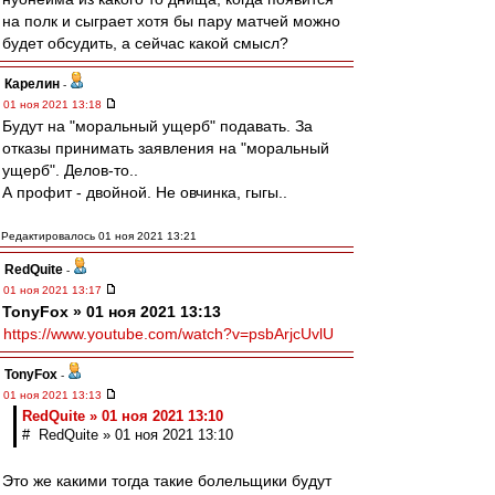
на полк и сыграет хотя бы пару матчей можно
будет обсудить, а сейчас какой смысл?
Карелин
-
01 ноя 2021 13:18
Будут на "моральный ущерб" подавать. За
отказы принимать заявления на "моральный
ущерб". Делов-то..
А профит - двойной. Не овчинка, гыгы..
Редактировалось 01 ноя 2021 13:21
RedQuite
-
01 ноя 2021 13:17
TonyFox » 01 ноя 2021 13:13
https://www.youtube.com/watch?v=psbArjcUvlU
TonyFox
-
01 ноя 2021 13:13
RedQuite » 01 ноя 2021 13:10
# RedQuite » 01 ноя 2021 13:10
Это же какими тогда такие болельщики будут