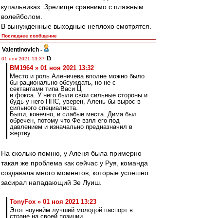
купальниках. Зрелище сравнимо с пляжным
волейболом.
В вынужденные выходные неплохо смотрятся.
Последнее сообщение
Valentinovich
-
01 ноя 2021 13:37
BM1964 » 01 ноя 2021 13:32
Место и роль Аленичева вполне можно было
бы рационально обсуждать, но не с
сектантами типа Васи Ц
и фокса. У него были свои сильные стороны и
будь у него НПС, уверен, Алень бы вырос в
сильного специалиста.
Были, конечно, и слабые места. Дима был
обречен, потому что Фе взял его под
давлением и изначально предназначил в
жертву.
На сколько помню, у Аленя была примерно
такая же проблема как сейчас у Руя, команда
создавала много моментов, которые успешно
засирал нападающий Зе Луиш.
TonyFox » 01 ноя 2021 13:23
Этот ноунейм лучший молодой паспорт в
стране на своей позиции