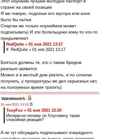
Этот ноунейм лучший молодой паспорт в
стране на своей позиции
Я же говорю, подпиши его мусора или кони
было бы нытье
Спартак же только ноунеймов может
подписывать) И эти болельщики кому-то что-то
предъявляют
RedQuite » 01 ноя 2021 13:17
# RedQuite » 01 ноя 2021 13:17
Бояться должны те, кто с таким бредом
реально заявится
Можно и в желтый дом укатить, и по сопатке
получить, у прокуратуры же дел серьезных нет,
на полоумных время тратить)
Valentinovich
-
01 ноя 2021 13:19
TonyFox » 01 ноя 2021 12:10
Интересно почему по Хлусевичу такая
спокойная реакция?
А че тут обсуждать подписывают очередного
нуонейма из какого то днища, когда появится