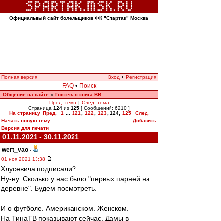
Официальный сайт болельщиков ФК "Спартак" Москва
Полная версия
Вход
•
Регистрация
FAQ
•
Поиск
Общение на сайте
Гостевая книга ВВ
»
Пред. тема
|
След. тема
Страница
124
из
125
[ Сообщений: 6210 ]
На страницу
Пред.
1
...
121
,
122
,
123
,
124
,
125
След.
Начать новую тему
Добавить
Версия для печати
01.11.2021 - 30.11.2021
wert_vao
-
01 ноя 2021 13:38
Хлусевича подписали?
Ну-ну. Сколько у нас было "первых парней на
деревне". Будем посмотреть.
И о футболе. Американском. Женском.
На ТинаТВ показывают сейчас. Дамы в