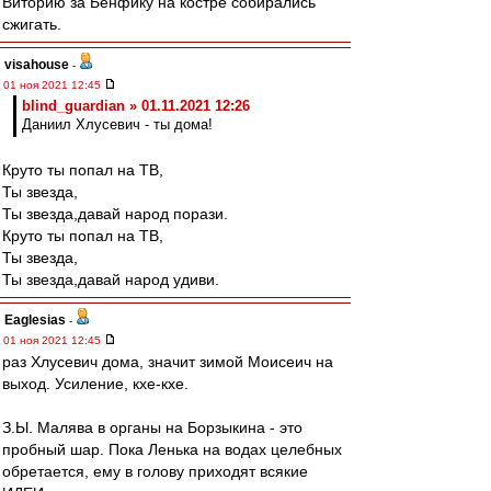
Виторию за Бенфику на костре собирались
сжигать.
visahouse
-
01 ноя 2021 12:45
blind_guardian » 01.11.2021 12:26
Даниил Хлусевич - ты дома!
Круто ты попал на ТВ,
Ты звезда,
Ты звезда,давай народ порази.
Круто ты попал на ТВ,
Ты звезда,
Ты звезда,давай народ удиви.
Eaglesias
-
01 ноя 2021 12:45
раз Хлусевич дома, значит зимой Моисеич на
выход. Усиление, кхе-кхе.
З.Ы. Малява в органы на Борзыкина - это
пробный шар. Пока Ленька на водах целебных
обретается, ему в голову приходят всякие