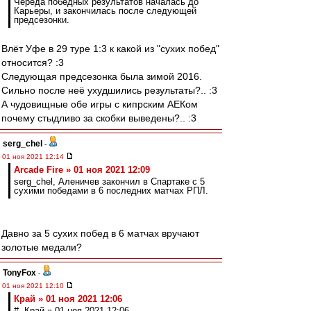
Череда победных результатов началась до
Карьеры, и закончилась после следующей
предсезонки.
Влёт Уфе в 29 туре 1:3 к какой из "сухих побед"
относится? :3
Следующая предсезонка была зимой 2016.
Сильно после неё ухудшились результаты?.. :3
А чудовищные обе игры с кипрским АЕКом
почему стыдливо за скобки выведены?.. :3
serg_chel
-
01 ноя 2021 12:14
Arcade Fire » 01 ноя 2021 12:09
serg_chel, Аленичев закончил в Спартаке с 5
сухими победами в 6 последних матчах РПЛ.
Давно за 5 сухих побед в 6 матчах вручают
золотые медали?
TonyFox
-
01 ноя 2021 12:10
Край » 01 ноя 2021 12:06
# Край » 01 ноя 2021 12:06