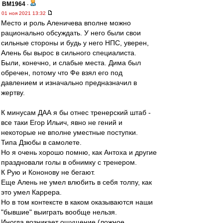
BM1964
-
01 ноя 2021 13:32
Место и роль Аленичева вполне можно
рационально обсуждать. У него были свои
сильные стороны и будь у него НПС, уверен,
Алень бы вырос в сильного специалиста.
Были, конечно, и слабые места. Дима был
обречен, потому что Фе взял его под
давлением и изначально предназначил в
жертву.
К минусам ДАА я бы отнес тренерский штаб -
все таки Егор Ильич, явно не гений и
некоторые не вполне уместные поступки.
Типа Дзюбы в самолете.
Но я очень хорошо помню, как Антоха и другие
праздновали голы в обнимку с тренером.
К Рую и Кононову не бегают.
Еще Алень не умел влюбить в себя толпу, как
это умел Каррера.
Но в том контексте в каком оказываются наши
"бывшие" выиграть вообще нельзя.
Иногда возникает ощущение (ложное,