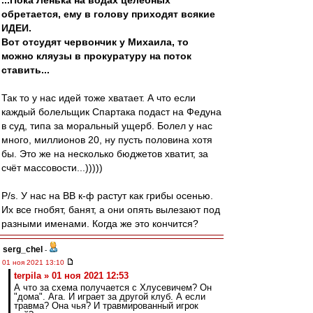
...Пока Ленька на водах целебных
обретается, ему в голову приходят всякие
ИДЕИ.
Вот отсудят червончик у Михаила, то
можно кляузы в прокуратуру на поток
ставить...
Так то у нас идей тоже хватает. А что если
каждый болельщик Спартака подаст на Федуна
в суд, типа за моральный ущерб. Болел у нас
много, миллионов 20, ну пусть половина хотя
бы. Это же на несколько бюджетов хватит, за
счёт массовости...)))))
P/s. У нас на ВВ к-ф растут как грибы осенью.
Их все гнобят, банят, а они опять вылезают под
разными именами. Когда же это кончится?
serg_chel
-
01 ноя 2021 13:10
terpila » 01 ноя 2021 12:53
А что за схема получается с Хлусевичем? Он
"дома". Ага. И играет за другой клуб. А если
травма? Она чья? И травмированный игрок