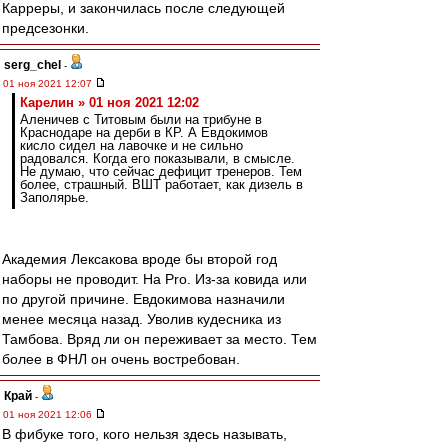
Карреры, и закончилась после следующей
предсезонки.
serg_chel
-
01 ноя 2021 12:07
Карелин » 01 ноя 2021 12:02
Аленичев с Титовым были на трибуне в
Краснодаре на дерби в КР. А Евдокимов
кисло сидел на лавочке и не сильно
радовался. Когда его показывали, в смысле.
Не думаю, что сейчас дефицит тренеров. Тем
более, страшный. ВШТ работает, как дизель в
Заполярье.
Академия Лексакова вроде бы второй год
наборы не проводит. На Pro. Из-за ковида или
по другой причине. Евдокимова назначили
менее месяца назад. Уволив кудесника из
Тамбова. Вряд ли он переживает за место. Тем
более в ФНЛ он очень востребован.
Край
-
01 ноя 2021 12:06
В фибуке того, кого нельзя здесь называть,