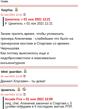
тоже.
TonyFox
-
01 ноя 2021 12:41
Ценитель » 01 ноя 2021 12:21
# Ценитель » 01 ноя 2021 12:21
Зачем тратить время, чтобы упоминать
тренера Аленичева - слабейшее что было на
тренерском мостике в Спартаке со времен
Чернышова
Как потому выяснилось еще и
недобросовестное и максимально
конъюнктурное
blind_guardian
-
01 ноя 2021 12:26
Даниил Хлусевич - ты дома!
Ценитель
-
01 ноя 2021 12:21
Arcade Fire » 01 ноя 2021 12:09
serg_chel, Аленичев закончил в Спартаке с 5
сухими победами в 6 последних матчах РПЛ.