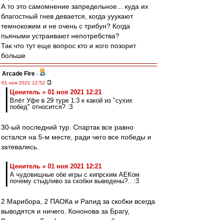
А то это самомнение запредельное... куда их
благостный гнев девается, когда ууукают
темнокожим и не очень с трибун? Когда
пьяными устраивают непотребства?
Так что тут еще вопрос кто и кого позорит
больше
Arcade Fire
-
01 ноя 2021 12:52
Ценитель » 01 ноя 2021 12:21
Влёт Уфе в 29 туре 1:3 к какой из "сухих
побед" относится? :3
30-ый последний тур. Спартак все равно
остался на 5-м месте, ради чего все победы и
затевались.
Ценитель » 01 ноя 2021 12:21
А чудовищные обе игры с кипрским АЕКом
почему стыдливо за скобки выведены?.. :3
2 Марибора, 2 ПАОКа и Рапид за скобки всегда
выводятся и ничего. Кононова за Брагу,