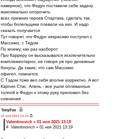
наверное), что Федун поставили себе задачу
максимально опорочить
всех прежних героев Спартака, сделать так,
чтобы болельщики плевали на них. И надо
сказать получается.
Тут говорят, что Федун некрасиво поступил с
Массимо, с Тедом.
По моему, как раз наоборот.
Про Карреру он высказывался исключительно
комплементарно, не говоря уж про денежные
бонусы. Да такие, что сам Массимо
офигел, помнится.
С Тэдом тоже вел себя вполне корректно. А вот
Карпин Стас, Алень - все ушли оплеванные
толпой и Федун к этому руку приложил без
сомнения...
TonyFox
-
01 ноя 2021 13:23
Valentinovich » 01 ноя 2021 13:19
# Valentinovich » 01 ноя 2021 13:19