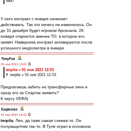
чей?
У него контракт с января начинает
действовать. Так что ничего не изменилось. Он
до 31 декабря будет игроком Арсенала. 26
января откроется зимнее ТО, в которое его
заявят. Наверняка контракт активируется после
успешного медосмотра в январе.
TonyFox
-
01 ноя 2021 13:02
terpila » 01 ноя 2021 12:53
# terpila » 01 ноя 2021 12:53
Предлагаешь забить на трансферные окна и
сразу его за Спартак заявить?
К черту УЕФА)
Eaglesias
-
01 ноя 2021 13:01
terpila
, Лен, да таже самая схемка-то. Он
полузащитник так-то. В Туле играл в основном