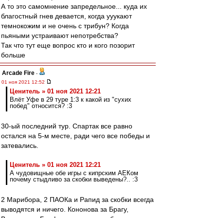
А то это самомнение запредельное... куда их
благостный гнев девается, когда ууукают
темнокожим и не очень с трибун? Когда
пьяными устраивают непотребства?
Так что тут еще вопрос кто и кого позорит
больше
Arcade Fire
-
01 ноя 2021 12:52
Ценитель » 01 ноя 2021 12:21
Влёт Уфе в 29 туре 1:3 к какой из "сухих
побед" относится? :3
30-ый последний тур. Спартак все равно
остался на 5-м месте, ради чего все победы и
затевались.
Ценитель » 01 ноя 2021 12:21
А чудовищные обе игры с кипрским АЕКом
почему стыдливо за скобки выведены?.. :3
2 Марибора, 2 ПАОКа и Рапид за скобки всегда
выводятся и ничего. Кононова за Брагу,