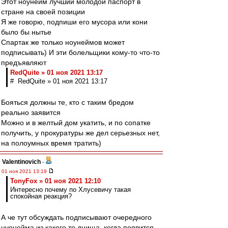
Этот ноунейм лучший молодой паспорт в
стране на своей позиции
Я же говорю, подпиши его мусора или кони
было бы нытье
Спартак же только ноунеймов может
подписывать) И эти болельщики кому-то что-то
предъявляют
RedQuite » 01 ноя 2021 13:17
# RedQuite » 01 ноя 2021 13:17
Бояться должны те, кто с таким бредом
реально заявится
Можно и в желтый дом укатить, и по сопатке
получить, у прокуратуры же дел серьезных нет,
на полоумных время тратить)
Valentinovich
-
01 ноя 2021 13:19
TonyFox » 01 ноя 2021 12:10
Интересно почему по Хлусевичу такая
спокойная реакция?
А че тут обсуждать подписывают очередного
нуонейма из какого то днища, когда появится