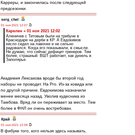
Карреры, и закончилась после следующей
предсезонки.
serg_chel
-
01 ноя 2021 12:07
Карелин » 01 ноя 2021 12:02
Аленичев с Титовым были на трибуне в
Краснодаре на дерби в КР. А Евдокимов
кисло сидел на лавочке и не сильно
радовался. Когда его показывали, в смысле.
Не думаю, что сейчас дефицит тренеров. Тем
более, страшный. ВШТ работает, как дизель в
Заполярье.
Академия Лексакова вроде бы второй год
наборы не проводит. На Pro. Из-за ковида или
по другой причине. Евдокимова назначили
менее месяца назад. Уволив кудесника из
Тамбова. Вряд ли он переживает за место. Тем
более в ФНЛ он очень востребован.
Край
-
01 ноя 2021 12:06
В фибуке того, кого нельзя здесь называть,