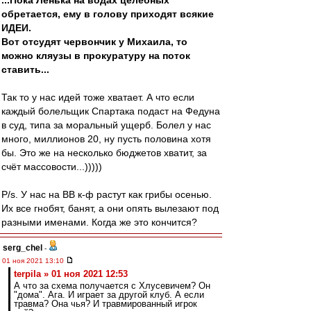
...Пока Ленька на водах целебных
обретается, ему в голову приходят всякие
ИДЕИ.
Вот отсудят червончик у Михаила, то
можно кляузы в прокуратуру на поток
ставить...
Так то у нас идей тоже хватает. А что если
каждый болельщик Спартака подаст на Федуна
в суд, типа за моральный ущерб. Болел у нас
много, миллионов 20, ну пусть половина хотя
бы. Это же на несколько бюджетов хватит, за
счёт массовости...)))))
P/s. У нас на ВВ к-ф растут как грибы осенью.
Их все гнобят, банят, а они опять вылезают под
разными именами. Когда же это кончится?
serg_chel
-
01 ноя 2021 13:10
terpila » 01 ноя 2021 12:53
А что за схема получается с Хлусевичем? Он
"дома". Ага. И играет за другой клуб. А если
травма? Она чья? И травмированный игрок