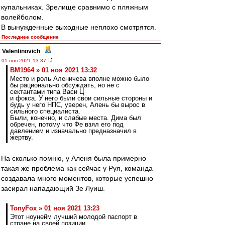
купальниках. Зрелище сравнимо с пляжным
волейболом.
В вынужденные выходные неплохо смотрятся.
Последнее сообщение
Valentinovich
-
01 ноя 2021 13:37
BM1964 » 01 ноя 2021 13:32
Место и роль Аленичева вполне можно было
бы рационально обсуждать, но не с
сектантами типа Васи Ц
и фокса. У него были свои сильные стороны и
будь у него НПС, уверен, Алень бы вырос в
сильного специалиста.
Были, конечно, и слабые места. Дима был
обречен, потому что Фе взял его под
давлением и изначально предназначил в
жертву.
На сколько помню, у Аленя была примерно
такая же проблема как сейчас у Руя, команда
создавала много моментов, которые успешно
засирал нападающий Зе Луиш.
TonyFox » 01 ноя 2021 13:23
Этот ноунейм лучший молодой паспорт в
стране на своей позиции