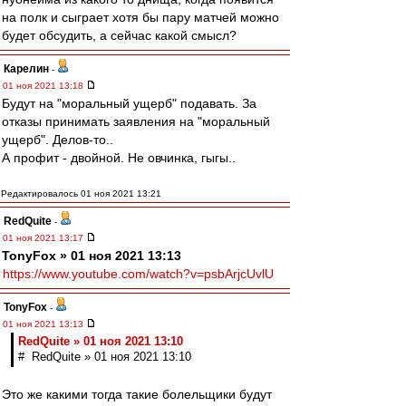
на полк и сыграет хотя бы пару матчей можно
будет обсудить, а сейчас какой смысл?
Карелин
-
01 ноя 2021 13:18
Будут на "моральный ущерб" подавать. За
отказы принимать заявления на "моральный
ущерб". Делов-то..
А профит - двойной. Не овчинка, гыгы..
Редактировалось 01 ноя 2021 13:21
RedQuite
-
01 ноя 2021 13:17
TonyFox » 01 ноя 2021 13:13
https://www.youtube.com/watch?v=psbArjcUvlU
TonyFox
-
01 ноя 2021 13:13
RedQuite » 01 ноя 2021 13:10
# RedQuite » 01 ноя 2021 13:10
Это же какими тогда такие болельщики будут