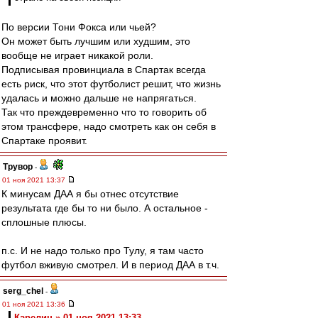
По версии Тони Фокса или чьей?
Он может быть лучшим или худшим, это
вообще не играет никакой роли.
Подписывая провинциала в Спартак всегда
есть риск, что этот футболист решит, что жизнь
удалась и можно дальше не напрягаться.
Так что преждевременно что то говорить об
этом трансфере, надо смотреть как он себя в
Спартаке проявит.
Трувор
-
01 ноя 2021 13:37
К минусам ДАА я бы отнес отсутствие
результата где бы то ни было. А остальное -
сплошные плюсы.
п.с. И не надо только про Тулу, я там часто
футбол вживую смотрел. И в период ДАА в т.ч.
serg_chel
-
01 ноя 2021 13:36
Карелин » 01 ноя 2021 13:33