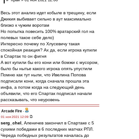
Весь этот анализ идет кобыле в трещину, если
Джикия выбивает сильно в аут максимально
близко к чужим воротам
Но попытка повесить 100% вратарский гол на
полевых такое себе дело)
Интересно почему по Хлусевичу такая
спокойная реакция? Ах да, если игрока купили
в Спартак то он фигня
А вот купили бы его кони или бомжи с мусором,
было бы нытье какого игрока опять упустили
Помню как тут ныли, что Ивелина Попова
подписали кони, когда сначала прошла эта
инфа, а потом когда на следующий день
объявили, что его Спартак подписал начали
рассказывать, что неуровень
Arcade Fire
-
01 ноя 2021 12:09
serg_chel
, Аленичев закончил в Спартаке с 5
сухими победами в 6 последних матчах РПЛ.
Череда победных результатов началась до