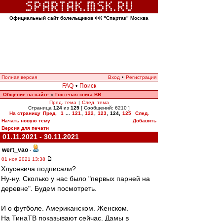
Официальный сайт болельщиков ФК "Спартак" Москва
Полная версия
Вход
•
Регистрация
FAQ
•
Поиск
Общение на сайте
Гостевая книга ВВ
»
Пред. тема
|
След. тема
Страница
124
из
125
[ Сообщений: 6210 ]
На страницу
Пред.
1
...
121
,
122
,
123
,
124
,
125
След.
Начать новую тему
Добавить
Версия для печати
01.11.2021 - 30.11.2021
wert_vao
-
01 ноя 2021 13:38
Хлусевича подписали?
Ну-ну. Сколько у нас было "первых парней на
деревне". Будем посмотреть.
И о футболе. Американском. Женском.
На ТинаТВ показывают сейчас. Дамы в