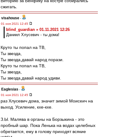
Виторию за Бенфику на костре собирались
сжигать.
visahouse
-
01 ноя 2021 12:45
blind_guardian » 01.11.2021 12:26
Даниил Хлусевич - ты дома!
Круто ты попал на ТВ,
Ты звезда,
Ты звезда,давай народ порази.
Круто ты попал на ТВ,
Ты звезда,
Ты звезда,давай народ удиви.
Eaglesias
-
01 ноя 2021 12:45
раз Хлусевич дома, значит зимой Моисеич на
выход. Усиление, кхе-кхе.
З.Ы. Малява в органы на Борзыкина - это
пробный шар. Пока Ленька на водах целебных
обретается, ему в голову приходят всякие