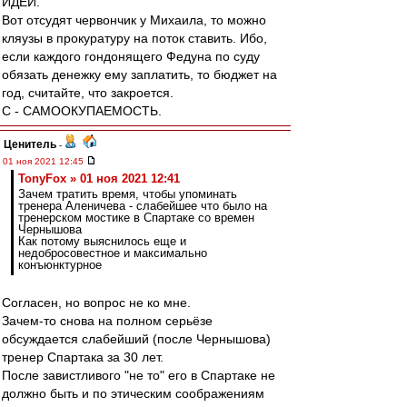
ИДЕИ.
Вот отсудят червончик у Михаила, то можно
кляузы в прокуратуру на поток ставить. Ибо,
если каждого гондонящего Федуна по суду
обязать денежку ему заплатить, то бюджет на
год, считайте, что закроется.
С - САМООКУПАЕМОСТЬ.
Ценитель
-
01 ноя 2021 12:45
TonyFox » 01 ноя 2021 12:41
Зачем тратить время, чтобы упоминать
тренера Аленичева - слабейшее что было на
тренерском мостике в Спартаке со времен
Чернышова
Как потому выяснилось еще и
недобросовестное и максимально
конъюнктурное
Согласен, но вопрос не ко мне.
Зачем-то снова на полном серьёзе
обсуждается слабейший (после Чернышова)
тренер Спартака за 30 лет.
После завистливого "не то" его в Спартаке не
должно быть и по этическим соображениям