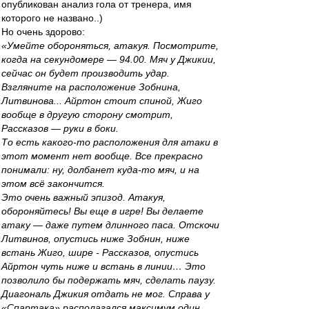
опубликован анализ гола от тренера, имя
которого не названо..)
Но очень здорово:
«Умейте обороняться, атакуя. Посмотрите,
когда на секундомере — 94.00. Мяч у Джикии,
сейчас он будет производить удар.
Взгляните на расположение Зобнина,
Литвинова... Айртон стоит спиной, Жиго
вообще в другую сторону смотрит,
Рассказов — руки в боки.
То есть какого-то расположения для атаки в
этот момент нет вообще. Все прекрасно
понимали: ну, долбанет куда-то мяч, и на
этом всё закончится.
Это очень важный эпизод. Атакуя,
обороняйтесь! Вы еще в игре! Вы делаете
атаку — даже путем длинного паса. Отскочи
Литвинов, опустись ниже Зобнин, ниже
встань Жиго, шире - Рассказов, опустись
Айртон чуть ниже и встань в линии… Это
позволило бы подержать мяч, сделать паузу.
Диагональ Джикия отдать не мог. Справа у
«Спартака» располагался максимум один