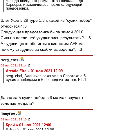
Череда победных результатов началась до
Карьеры, и закончилась после следующей
предсезонки.
Влёт Уфе в 29 туре 1:3 к какой из "сухих побед"
относится? :3
Следующая предсезонка была зимой 2016.
Сильно после неё ухудшились результаты?.. :3
А чудовищные обе игры с кипрским АЕКом
почему стыдливо за скобки выведены?.. :3
serg_chel
-
01 ноя 2021 12:14
Arcade Fire » 01 ноя 2021 12:09
serg_chel, Аленичев закончил в Спартаке с 5
сухими победами в 6 последних матчах РПЛ.
Давно за 5 сухих побед в 6 матчах вручают
золотые медали?
TonyFox
-
01 ноя 2021 12:10
Край » 01 ноя 2021 12:06
# Край » 01 ноя 2021 12:06