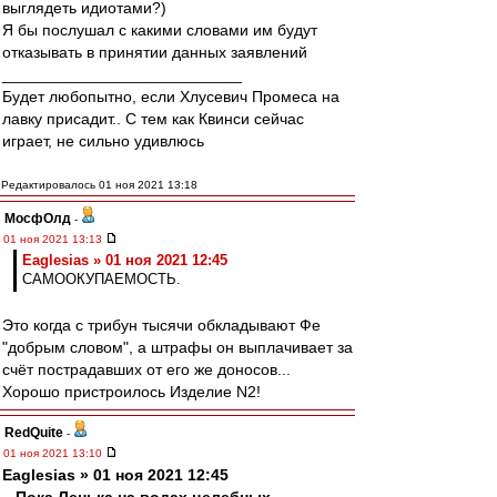
выглядеть идиотами?)
Я бы послушал с какими словами им будут
отказывать в принятии данных заявлений
___________________________
Будет любопытно, если Хлусевич Промеса на
лавку присадит.. С тем как Квинси сейчас
играет, не сильно удивлюсь
Редактировалось 01 ноя 2021 13:18
МосфОлд
-
01 ноя 2021 13:13
Eaglesias » 01 ноя 2021 12:45
САМООКУПАЕМОСТЬ.
Это когда с трибун тысячи обкладывают Фе
"добрым словом", а штрафы он выплачивает за
счёт пострадавших от его же доносов...
Хорошо пристроилось Изделие N2!
RedQuite
-
01 ноя 2021 13:10
Eaglesias » 01 ноя 2021 12:45