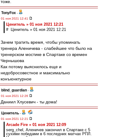
тоже.
TonyFox
-
01 ноя 2021 12:41
Ценитель » 01 ноя 2021 12:21
# Ценитель » 01 ноя 2021 12:21
Зачем тратить время, чтобы упоминать
тренера Аленичева - слабейшее что было на
тренерском мостике в Спартаке со времен
Чернышова
Как потому выяснилось еще и
недобросовестное и максимально
конъюнктурное
blind_guardian
-
01 ноя 2021 12:26
Даниил Хлусевич - ты дома!
Ценитель
-
01 ноя 2021 12:21
Arcade Fire » 01 ноя 2021 12:09
serg_chel, Аленичев закончил в Спартаке с 5
сухими победами в 6 последних матчах РПЛ.