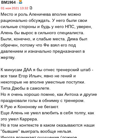
BM1964
-
01 ноя 2021 13:32
Место и роль Аленичева вполне можно
рационально обсуждать. У него были свои
сильные стороны и будь у него НПС, уверен,
Алень бы вырос в сильного специалиста.
Были, конечно, и слабые места. Дима был
обречен, потому что Фе взял его под
давлением и изначально предназначил в
жертву.
К минусам ДАА я бы отнес тренерский штаб -
все таки Егор Ильич, явно не гений и
некоторые не вполне уместные поступки.
Типа Дзюбы в самолете.
Но я очень хорошо помню, как Антоха и другие
праздновали голы в обнимку с тренером.
К Рую и Кононову не бегают.
Еще Алень не умел влюбить в себя толпу, как
это умел Каррера.
Но в том контексте в каком оказываются наши
"бывшие" выиграть вообще нельзя.
Иногда возникает ощущение (ложное,