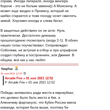
справа. Иногда латераля, иногда вингера.
Короче - это не Кольке замена)) А Моисеичу. А
может еще заодно и Промесу, который не
шибко старается и тоже походу хочет свинтить
зимой. Хлусевич иногда и слева бегал.
В защитных действиях он не ахти. Нуль
практически. Достаточно домашку
прошлогоднюю посмотреть (когда 2-1). В обоих
наших голах поучаствовал. Сопровождал
Соболева, не вступая в отбор и при штрафном
создал глубину в построениях, аля Джикия. В
общем, всё как у нас любят.
TonyFox
-
01 ноя 2021 12:57
Arcade Fire » 01 ноя 2021 12:52
# Arcade Fire » 01 ноя 2021 12:52
Победы затевались ради места в еврокубках,
это должно было быть место в 4ке, а
Аленичеву фартануло, что Кубок России взяла
команда, которая была выше, поэтому 5е