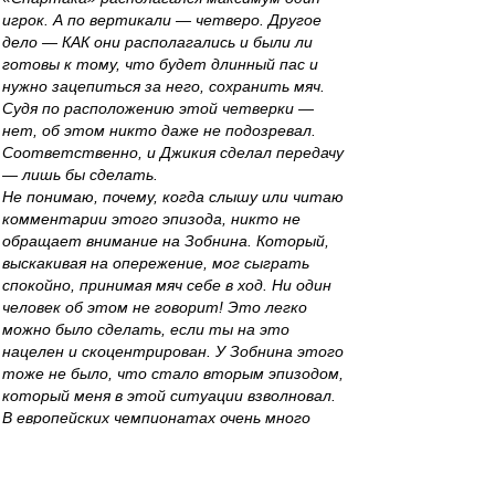
игрок. А по вертикали — четверо. Другое
дело — КАК они располагались и были ли
готовы к тому, что будет длинный пас и
нужно зацепиться за него, сохранить мяч.
Судя по расположению этой четверки —
нет, об этом никто даже не подозревал.
Соответственно, и Джикия сделал передачу
— лишь бы сделать.
Не понимаю, почему, когда слышу или читаю
комментарии этого эпизода, никто не
обращает внимание на Зобнина. Который,
выскакивая на опережение, мог сыграть
спокойно, принимая мяч себе в ход. Ни один
человек об этом не говорит! Это легко
можно было сделать, если ты на это
нацелен и скоцентрирован. У Зобнина этого
тоже не было, что стало вторым эпизодом,
который меня в этой ситуации взволновал.
В европейских чемпионатах очень много
эпизодов такого плана, в которых люди
амплуа Зобнина, играя на опережение, видят
перед собой даже более чем 10-метровый