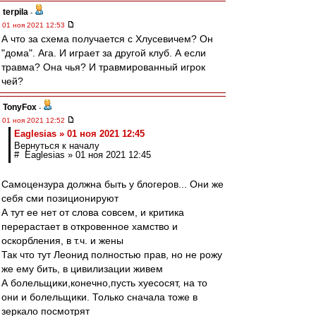
terpila
-
01 ноя 2021 12:53
А что за схема получается с Хлусевичем? Он
"дома". Ага. И играет за другой клуб. А если
травма? Она чья? И травмированный игрок
чей?
TonyFox
-
01 ноя 2021 12:52
Eaglesias » 01 ноя 2021 12:45
Вернуться к началу
# Eaglesias » 01 ноя 2021 12:45
Самоцензура должна быть у блогеров... Они же
себя сми позиционируют
А тут ее нет от слова совсем, и критика
перерастает в откровенное хамство и
оскорбления, в т.ч. и жены
Так что тут Леонид полностью прав, но не рожу
же ему бить, в цивилизации живем
А болельщики,конечно,пусть хуесосят, на то
они и болельщики. Только сначала тоже в
зеркало посмотрят