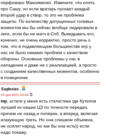
перфоманс Максименко. Извините, что опять
про Сашу, но если вратарь пускает каждый
второй удар в створ, то это не проблема
защиты. По количеству допущенных голевых
моментов мы бы сейчас вообще лидировали в
лиге, если бы не матч в Спб. Выкидывать его,
конечно, не очень корректно, просто речь о
том, что в подавляющем большинстве игр у
нас не было никаких проблем с качеством
обороны. Основные проблемы у нас в
нападении и даже не с реализацией, а просто
с созданием качественных моментов, особенно
в позиционке.
Eaglesias
-
03 дек 2021 03:44
mp
, кстати у меня есть статистика где Кутепов
лучший из наших ЦЗ по точности передач,
причем не назад и поперек, а вперед, включая
атакующую треть. Но она слишком объемна,
не осилит народ, но как бы она есть)) если
надо покажу.