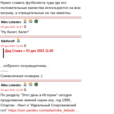
Нужно ставить футболиста туда где его
положительные какчества используются на всю
катушку, а отрицательные не так заметны.
Mike Lebedev
-
03 дек 2021 11:27
"Ну балет, балет"
Nikiforoff
-
03 дек 2021 11:26
Дед Слава » 03 дек 2021 11:20
...опЕрного полузащитника...
------
Символичная оговорка :)
Mike Lebedev
-
03 дек 2021 11:20
По разделу "Этот день в Истории" сегодня
продолжение зимней серии игр, год 1985,
Спартак - Нант и "Идеальный Спартаковский
гол"
https://zen.yandex.ru/media/mike_lebede ...