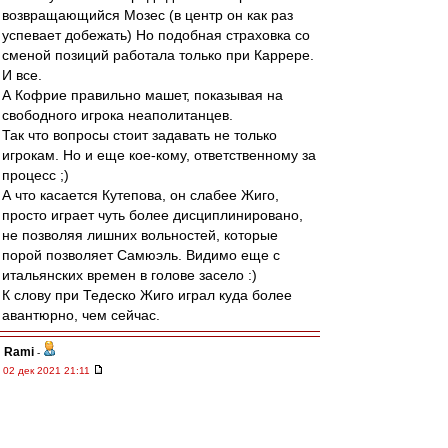
возвращающийся Мозес (в центр он как раз
успевает добежать) Но подобная страховка со
сменой позиций работала только при Каррере.
И все.
А Кофрие правильно машет, показывая на
свободного игрока неаполитанцев.
Так что вопросы стоит задавать не только
игрокам. Но и еще кое-кому, ответственному за
процесс ;)
А что касается Кутепова, он слабее Жиго,
просто играет чуть более дисциплинировано,
не позволяя лишних вольностей, которые
порой позволяет Самюэль. Видимо еще с
итальянских времен в голове засело :)
К слову при Тедеско Жиго играл куда более
авантюрно, чем сейчас.
Rami
-
02 дек 2021 21:11
Директор академии «Динамо»: «Мы перестали
брать лошадей и берем футболистов:
креативных, техничных»