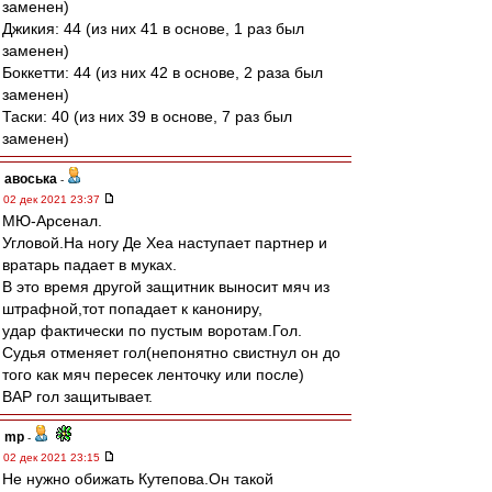
заменен)
Джикия: 44 (из них 41 в основе, 1 раз был
заменен)
Боккетти: 44 (из них 42 в основе, 2 раза был
заменен)
Таски: 40 (из них 39 в основе, 7 раз был
заменен)
авоська
-
02 дек 2021 23:37
МЮ-Арсенал.
Угловой.На ногу Де Хеа наступает партнер и
вратарь падает в муках.
В это время другой защитник выносит мяч из
штрафной,тот попадает к канониру,
удар фактически по пустым воротам.Гол.
Судья отменяет гол(непонятно свистнул он до
того как мяч пересек ленточку или после)
ВАР гол защитывает.
mp
-
02 дек 2021 23:15
Не нужно обижать Кутепова.Он такой