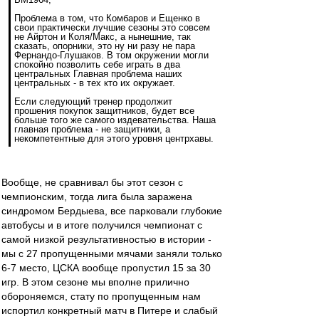
Проблема в том, что Комбаров и Ещенко в
свои практически лучшие сезоны это совсем
не Айртон и Коля/Макс, а нынешние, так
сказать, опорники, это ну ни разу не пара
Фернандо-Глушаков. В том окружении могли
спокойно позволить себе играть в два
центральных Главная проблема наших
центральных - в тех кто их окружает.
Если следующий тренер продолжит
прошения покупок защитников, будет все
больше того же самого издевательства. Наша
главная проблема - не защитники, а
некомпетентные для этого уровня центрхавы.
Вообще, не сравнивал бы этот сезон с
чемпионским, тогда лига была заражена
синдромом Бердыева, все парковали глубокие
автобусы и в итоге получился чемпионат с
самой низкой результативностью в истории -
мы с 27 пропущенными мячами заняли только
6-7 место, ЦСКА вообще пропустил 15 за 30
игр. В этом сезоне мы вполне прилично
обороняемся, стату по пропущенным нам
испортил конкретный матч в Питере и слабый