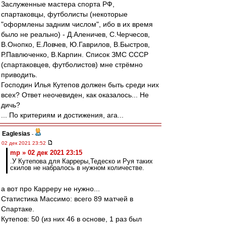
Заслуженные мастера спорта РФ,
спартаковцы, футболисты (некоторые
"оформлены задним числом", ибо в их время
было не реально) - Д.Аленичев, С.Черчесов,
В.Онопко, Е.Ловчев, Ю.Гаврилов, В.Быстров,
Р.Павлюченко, В.Карпин. Список ЗМС СССР
(спартаковцев, футболистов) мне стрёмно
приводить.
Господин Илья Кутепов должен быть среди них
всех? Ответ неочевиден, как оказалось... Не
дичь?
... По критериям и достижения, ага...
Eaglesias
-
02 дек 2021 23:52
mp » 02 дек 2021 23:15
.У Кутепова для Карреры,Тедеско и Руя таких
скилов не набралось в нужном количестве.
а вот про Карреру не нужно...
Статистика Массимо: всего 89 матчей в
Спартаке.
Кутепов: 50 (из них 46 в основе, 1 раз был