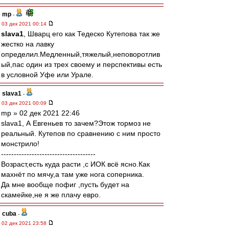
mp
-
03 дек 2021 00:14
slava1
, Шварц его как Тедеско Кутепова так же
жестко на лавку
определил.Медленный,тяжелый,неповоротлив
ый,пас один из трех своему и перспективы есть
в условной Уфе или Урале.
slava1
-
03 дек 2021 00:09
mp » 02 дек 2021 22:46
slava1, А Евгеньев то зачем?Этож тормоз не
реальный. Кутепов по сравнению с ним просто
монстрило!
-------------------------------------
Возраст,есть куда расти ,с ИОК всё ясно.Как
махнёт по мячу,а там уже нога соперника.
Да мне вообще пофиг ,пусть будет на
скамейке,не я же плачу евро.
cuba
-
02 дек 2021 23:58