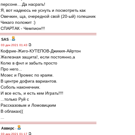
персоне....Да насрать!
Я, вот надеюсь не уснуть и посмотреть как
Овечкин, ща, очередной свой (20-ый) голешник
Чикаго положит :)
СПАРТАК - Чемпион!!!
SAS
-
03 дек 2021 01:43
Кофрие-Жиго-КУТЕПОВ-Джикия-Айртон
Железная защита!, если постоянно,а
Колю в фнл и забыть просто
Про него...
Мозес и Промес по краям.
В центре дофига вариантов.
Соболь наконечник.
И все есть, и есть кем Играть!!!!
...только Руй с
Рассказовым и Ломовицким
В облаках((
...
Авверс
-
03 дек 2021 01:17