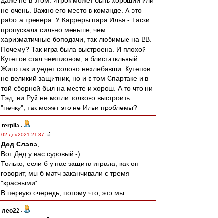
даже не в этом. Игрок может быть хороший или
не очень. Важно его место в команде. А это
работа тренера. У Карреры пара Илья - Таски
пропускала сильно меньше, чем
харизматичные боподачи, так любимые на ВВ.
Почему? Так игра была выстроена. И плохой
Кутепов стал чемпионом, а блистаткльный
Жиго так и уедет солоно нехлебавши. Кутепов
не великий защитник, но и в том Спартаке и в
той сборной был на месте и хорош. А то что ни
Тэд, ни Руй не могли толково выстроить
"печку", так может это не Ильи проблемы?
terpila
-
02 дек 2021 21:37
Дед Слава
,
Вот Дед у нас суровый:-)
Только, если б у нас защита играла, как он
говорит, мы б матч заканчивали с тремя
"красными".
В первую очередь, потому что, это мы.
лео22
-