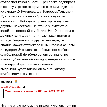
футболист какой он есть. Тренер же подбирает
в основу игроков,которых он сам там видит по
их скилам .У Кутепова для Карреры,Тедеско и
Руя таких скилов не набралось в нужном
количестве. Победили другие претенденты с
другими качествами. И это не значит что он
какой-то хреновый футболист.Нет. У тренера с
другими взглядами на типажи защитников и
игру ,в Спартаке или другой команде, он
вполне может стать железным игроком основы
и лидером.Это касается абсолютно любого
футболиста.В футболе основное значение
имеет субъективный взгляд тренера на игроков
и на игру. И тут ты хоть из штанов
выпрыгни.Будет так как он видит.Любому
футболисту это известно.
BM1964
-
02 дек 2021 23:03
Спартачек-Казачек! » 02 дек 2021 22:43
Ну я не знаю почему не играет Кутепов, причин