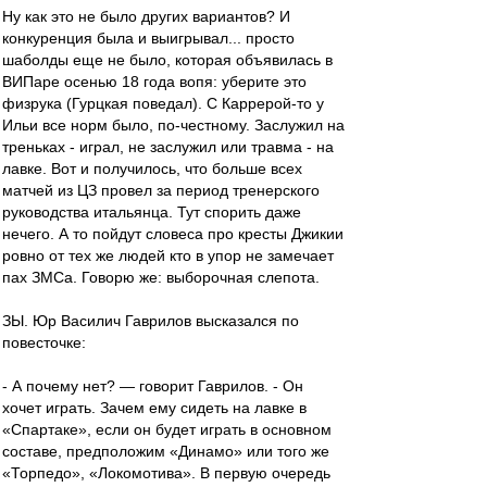
Ну как это не было других вариантов? И
конкуренция была и выигрывал... просто
шаболды еще не было, которая объявилась в
ВИПаре осенью 18 года вопя: уберите это
физрука (Гурцкая поведал). С Каррерой-то у
Ильи все норм было, по-честному. Заслужил на
треньках - играл, не заслужил или травма - на
лавке. Вот и получилось, что больше всех
матчей из ЦЗ провел за период тренерского
руководства итальянца. Тут спорить даже
нечего. А то пойдут словеса про кресты Джикии
ровно от тех же людей кто в упор не замечает
пах ЗМСа. Говорю же: выборочная слепота.
ЗЫ. Юр Василич Гаврилов высказался по
повесточке:
- А почему нет? — говорит Гаврилов. - Он
хочет играть. Зачем ему сидеть на лавке в
«Спартаке», если он будет играть в основном
составе, предположим «Динамо» или того же
«Торпедо», «Локомотива». В первую очередь