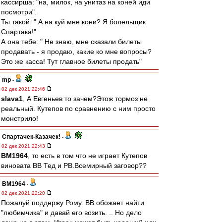
кассирша: "на, милок, на унитаз на коней иди
посмотри".
Ты такой: " А на куй мне кони? Я болельщик
Спартака!"
А она тебе: " Не знаю, мне сказали билеты
продавать - я продаю, какие ко мне вопросы?
Это же касса! Тут главное билеты продать"
mp
-
02 дек 2021 22:46
slava1
, А Евгеньев то зачем?Этож тормоз не
реальный. Кутепов по сравнению с ним просто
монстрило!
Спартачек-Казачек!
-
02 дек 2021 22:43
BM1964
, то есть в том что не играет Кутепов
виновата ВВ Тед и РВ.Всемирный заговор??
BM1964
-
02 дек 2021 22:20
Пожалуй поддержу Рому. ВВ обожает найти
"любимчика" и давай его возить. .. Но дело