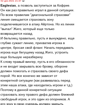
02 дек 2021 21:37
Eaglesias
, а позволь заступиться за Кофрие.
Он как раз правильно играл в данной ситуации.
По всем правилам "диагональной страховки"
линия смещается страховать зону
подключившегося в атаку Айртона. Но из линии
"выпал" Жиго, который еще только
возвращается назад.
И бельгиец правильно, пусть и вынуждено, еще
глубже сужает линию, прихватив игрока в
центре, бросая свой фланг. Начать передавать
игрока еще бегущему назад Жиго, устроить
еще большую неразбериху.
К слову правый вингер, пусть в его обязанности
и не входит закрывать всю бровку, обороне
должен помогать и страховать своего дефа
порой. Но все конечно же зависит от
конкретной ситуации (как развивалась перед
этим наша атака, где находились игроки и т.д.)
Поэтому в данной конкретной ситуации
страховать зону правого дефа должен ближний
свободный игрок, и это один из опорников. А
его зону в свою очередь должен закрыть