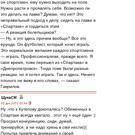
он спортсмен, ему нужно выходить на поле.
Нужно расти и проявлять себя. Возможно ли
это делать на лавке? Думаю, что нет! Это
неправильный подход к делу, сидеть на лавке в
«Спартаке» и гордиться этим.
— А реакция болельщиков?
— Ну, а это здесь причем вообще? Все это
ерунда. Он футболист, который хочет играть.
Это нормальное желание каждого спортсмена
— играть. Профессионализм, прежде всего. Я
свое время, тоже перешел из «Спартака» в
«Днепропетровск». Тогда тоже были разные
реакции, но я хотел играть. Так и здесь. Ничего
плохого не вижу в его словах, — сказал
Гаврилов.
ЩукаСМ
-
03 дек 2021 02:44
Ну ,что к Кутепову докопались? Обиженных в
Спартаке всегда хватало...этот ну + ещё один :)
Просрал конкуренцию, сиди, думай,
тренируйся, а не надо хрень в сми нести(((
Попытка привлечь внимание к своей