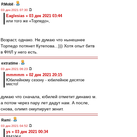
P.Mobil
-
03 дек 2021 07:30
Eaglesias » 03 дек 2021 03:44
или того же «Торпедо»,
Возраст, однако. Не думаю что нынешнее
Торпедо потянет Кутепова...))) Хотя опыт битв
в ФНЛ у него есть.
extratime
-
03 дек 2021 06:23
mmmmm » 02 дек 2021 20:15
Юбилейному сезону - юбилейное десятое
место!
думаю что сначала, юбилей отметит динамо м.
а потом через пару лет дадут нам. А после,
снова, олимп оккупирует зенит.
Rami
-
03 дек 2021 04:52
ys » 03 дек 2021 00:34
BM1964,