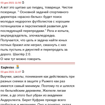
03 дек 2021 11:50
А вот это щитаю шо пиздец, товарищи. Чистое
позорище. " Основной задачей спортивного
директора «красно-белых» будет поиск
молодых недорогих футболистов с хорошим
потенциалом и перспективой развития для
последующей перепродажи." Рога и копыта,
зицпредседатель, элочкалюдоедка.
Получается, что цель и задача найти юных
потных бразил или негрил, смахнуть с них
пыль пустынь и джунглей и перепродать за
дорого. Шахтёр 2.0.
О чем тут можно говорить.
Eaglesias
-
03 дек 2021 11:47
Выучки, школы, понимания как действовать при
разных схемах в защите у Рыжего как раз
имеется самый минимум. Поэтому-то и шлялся
по бельгийским деревням, Жюпеле лигам
этим, а до этого был убран из академии
Андерхлехта. Берет Куфрие прежде всего
грубостью и желанием. Оно и понятно, оклад