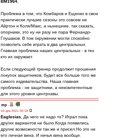
BM1964
,
Проблема в том, что Комбаров и Ещенко в свои
практически лучшие сезоны это совсем не
Айртон и Коля/Макс, а нынешние, так сказать,
опорники, это ну ни разу не пара Фернандо-
Глушаков. В том окружении могли спокойно
позволить себе играть в два центральных
Главная проблема наших центральных - в тех
кто их окружает.
Если следующий тренер продолжит прошения
покупок защитников, будет все больше того же
самого издевательства. Наша главная
проблема - не защитники, а некомпетентные
для этого уровня центрхавы.
mp
-
03 дек 2021 00:18
Eaglesias
, Да чего не надо то? Играл пока
других вариантов не было.Когда появились
другие возможности так же и присел.Но это не
его личная вина. И ничья вина вообще.