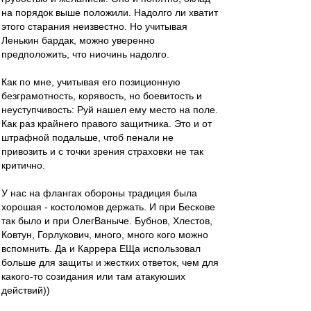
на порядок выше положили. Надолго ли хватит
этого старания неизвестно. Но учитывая
Ленькин бардак, можно уверенно
предположить, что ниочинь надолго.
Как по мне, учитывая его позиционную
безграмотность, корявость, но боевитость и
неуступчивость: Руй нашел ему место на поле.
Как раз крайнего правого защитника. Это и от
штрафной подальше, чтоб пенали не
привозить и с точки зрения страховки не так
критично.
У нас на флангах обороны традиция была
хорошая - костоломов держать. И при Бескове
так было и при ОлегВаныче. Бубнов, Хлестов,
Ковтун, Горлукович, много, много кого можно
вспомнить. Да и Каррера ЕЩа использовал
больше для защиты и жестких ответок, чем для
какого-то созидания или там атакуюших
действий))