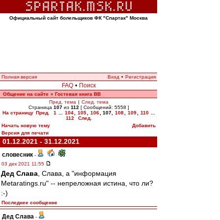
Официальный сайт болельщиков ФК "Спартак" Москва
Полная версия
Вход
•
Регистрация
FAQ
•
Поиск
Общение на сайте
Гостевая книга ВВ
»
Пред. тема
|
След. тема
Страница
107
из
112
[ Сообщений: 5558 ]
На страницу
Пред.
1
...
104
,
105
,
106
,
107
,
108
,
109
,
110
...
112
След.
Начать новую тему
Добавить
Версия для печати
01.12.2021 - 31.12.2021
словесник
-
03 дек 2021 11:55
Дед Слава
, Слава, а "информация
Metaratings.ru" -- непреложная истина, что ли?
:-)
Последнее сообщение
Дед Слава
-