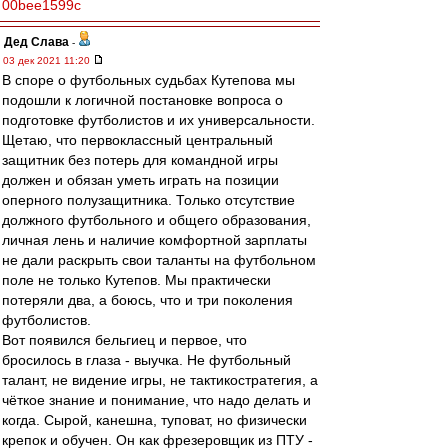
00bee1599c
Дед Слава
-
03 дек 2021 11:20
В споре о футбольных судьбах Кутепова мы
подошли к логичной постановке вопроса о
подготовке футболистов и их универсальности.
Щетаю, что первоклассный центральный
защитник без потерь для командной игры
должен и обязан уметь играть на позиции
оперного полузащитника. Только отсутствие
должного футбольного и общего образования,
личная лень и наличие комфортной зарплаты
не дали раскрыть свои таланты на футбольном
поле не только Кутепов. Мы практически
потеряли два, а боюсь, что и три поколения
футболистов.
Вот появился бельгиец и первое, что
бросилось в глаза - выучка. Не футбольный
талант, не видение игры, не тактикостратегия, а
чёткое знание и понимание, что надо делать и
когда. Сырой, канешна, туповат, но физически
крепок и обучен. Он как фрезеровщик из ПТУ -