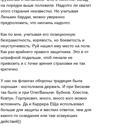
на порядок выше положили. Надолго ли хватит
этого старания неизвестно. Но учитывая
Ленькин бардак, можно уверенно
предположить, что ниочинь надолго.
Как по мне, учитывая его позиционную
безграмотность, корявость, но боевитость и
неуступчивость: Руй нашел ему место на поле.
Как раз крайнего правого защитника. Это и от
штрафной подальше, чтоб пенали не
привозить и с точки зрения страховки не так
критично.
У нас на флангах обороны традиция была
хорошая - костоломов держать. И при Бескове
так было и при ОлегВаныче. Бубнов, Хлестов,
Ковтун, Горлукович, много, много кого можно
вспомнить. Да и Каррера ЕЩа использовал
больше для защиты и жестких ответок, чем для
какого-то созидания или там атакуюших
действий))