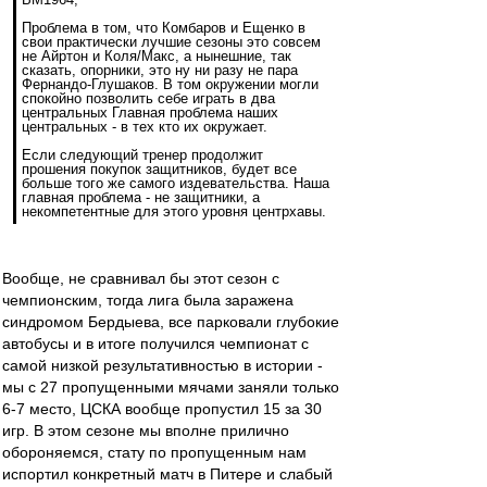
Проблема в том, что Комбаров и Ещенко в
свои практически лучшие сезоны это совсем
не Айртон и Коля/Макс, а нынешние, так
сказать, опорники, это ну ни разу не пара
Фернандо-Глушаков. В том окружении могли
спокойно позволить себе играть в два
центральных Главная проблема наших
центральных - в тех кто их окружает.
Если следующий тренер продолжит
прошения покупок защитников, будет все
больше того же самого издевательства. Наша
главная проблема - не защитники, а
некомпетентные для этого уровня центрхавы.
Вообще, не сравнивал бы этот сезон с
чемпионским, тогда лига была заражена
синдромом Бердыева, все парковали глубокие
автобусы и в итоге получился чемпионат с
самой низкой результативностью в истории -
мы с 27 пропущенными мячами заняли только
6-7 место, ЦСКА вообще пропустил 15 за 30
игр. В этом сезоне мы вполне прилично
обороняемся, стату по пропущенным нам
испортил конкретный матч в Питере и слабый