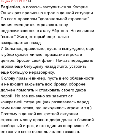
02 дек 2021 21:37
Eaglesias
, а позволь заступиться за Кофрие.
Он как раз правильно играл в данной ситуации.
По всем правилам "диагональной страховки"
линия смещается страховать зону
подключившегося в атаку Айртона. Но из линии
"выпал" Жиго, который еще только
возвращается назад.
И бельгиец правильно, пусть и вынуждено, еще
глубже сужает линию, прихватив игрока в
центре, бросая свой фланг. Начать передавать
игрока еще бегущему назад Жиго, устроить
еще большую неразбериху.
К слову правый вингер, пусть в его обязанности
и не входит закрывать всю бровку, обороне
должен помогать и страховать своего дефа
порой. Но все конечно же зависит от
конкретной ситуации (как развивалась перед
этим наша атака, где находились игроки и т.д.)
Поэтому в данной конкретной ситуации
страховать зону правого дефа должен ближний
свободный игрок, и это один из опорников. А
его зону в свою очередь должен закрыть