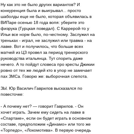
Ну как это не было других вариантов? И
конкуренция была и выигрывал... просто
шаболды еще не было, которая объявилась в
ВИПаре осенью 18 года вопя: уберите это
физрука (Гурцкая поведал). С Каррерой-то у
Ильи все норм было, по-честному. Заслужил на
треньках - играл, не заслужил или травма - на
лавке. Вот и получилось, что больше всех
матчей из ЦЗ провел за период тренерского
руководства итальянца. Тут спорить даже
нечего. А то пойдут словеса про кресты Джикии
ровно от тех же людей кто в упор не замечает
пах ЗМСа. Говорю же: выборочная слепота.
ЗЫ. Юр Василич Гаврилов высказался по
повесточке:
- А почему нет? — говорит Гаврилов. - Он
хочет играть. Зачем ему сидеть на лавке в
«Спартаке», если он будет играть в основном
составе, предположим «Динамо» или того же
«Торпедо», «Локомотива». В первую очередь