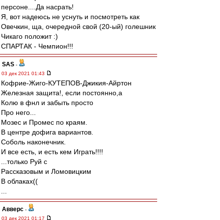
персоне....Да насрать!
Я, вот надеюсь не уснуть и посмотреть как
Овечкин, ща, очередной свой (20-ый) голешник
Чикаго положит :)
СПАРТАК - Чемпион!!!
SAS
-
03 дек 2021 01:43
Кофрие-Жиго-КУТЕПОВ-Джикия-Айртон
Железная защита!, если постоянно,а
Колю в фнл и забыть просто
Про него...
Мозес и Промес по краям.
В центре дофига вариантов.
Соболь наконечник.
И все есть, и есть кем Играть!!!!
...только Руй с
Рассказовым и Ломовицким
В облаках((
...
Авверс
-
03 дек 2021 01:17