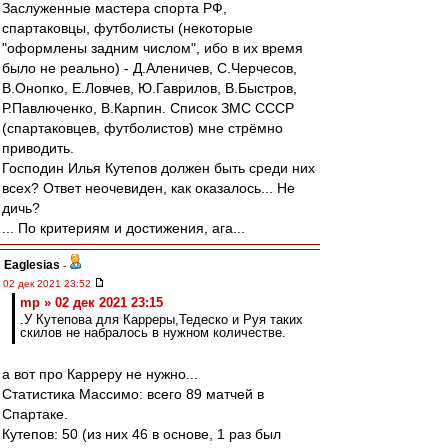
Заслуженные мастера спорта РФ,
спартаковцы, футболисты (некоторые
"оформлены задним числом", ибо в их время
было не реально) - Д.Аленичев, С.Черчесов,
В.Онопко, Е.Ловчев, Ю.Гаврилов, В.Быстров,
Р.Павлюченко, В.Карпин. Список ЗМС СССР
(спартаковцев, футболистов) мне стрёмно
приводить.
Господин Илья Кутепов должен быть среди них
всех? Ответ неочевиден, как оказалось... Не
дичь?
... По критериям и достижения, ага...
Eaglesias
-
02 дек 2021 23:52
mp » 02 дек 2021 23:15
.У Кутепова для Карреры,Тедеско и Руя таких
скилов не набралось в нужном количестве.
а вот про Карреру не нужно...
Статистика Массимо: всего 89 матчей в
Спартаке.
Кутепов: 50 (из них 46 в основе, 1 раз был