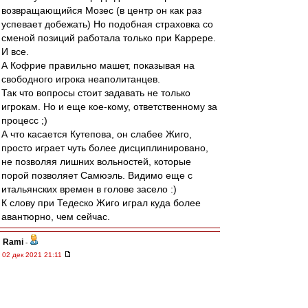
возвращающийся Мозес (в центр он как раз
успевает добежать) Но подобная страховка со
сменой позиций работала только при Каррере.
И все.
А Кофрие правильно машет, показывая на
свободного игрока неаполитанцев.
Так что вопросы стоит задавать не только
игрокам. Но и еще кое-кому, ответственному за
процесс ;)
А что касается Кутепова, он слабее Жиго,
просто играет чуть более дисциплинировано,
не позволяя лишних вольностей, которые
порой позволяет Самюэль. Видимо еще с
итальянских времен в голове засело :)
К слову при Тедеско Жиго играл куда более
авантюрно, чем сейчас.
Rami
-
02 дек 2021 21:11
Директор академии «Динамо»: «Мы перестали
брать лошадей и берем футболистов:
креативных, техничных»