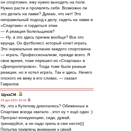
он спортсмен, ему нужно выходить на поле.
Нужно расти и проявлять себя. Возможно ли
это делать на лавке? Думаю, что нет! Это
неправильный подход к делу, сидеть на лавке в
«Спартаке» и гордиться этим.
— А реакция болельщиков?
— Ну, а это здесь причем вообще? Все это
ерунда. Он футболист, который хочет играть.
Это нормальное желание каждого спортсмена
— играть. Профессионализм, прежде всего. Я
свое время, тоже перешел из «Спартака» в
«Днепропетровск». Тогда тоже были разные
реакции, но я хотел играть. Так и здесь. Ничего
плохого не вижу в его словах, — сказал
Гаврилов.
ЩукаСМ
-
03 дек 2021 02:44
Ну ,что к Кутепову докопались? Обиженных в
Спартаке всегда хватало...этот ну + ещё один :)
Просрал конкуренцию, сиди, думай,
тренируйся, а не надо хрень в сми нести(((
Попытка привлечь внимание к своей