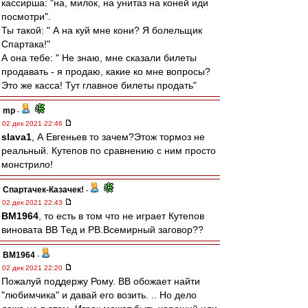
кассирша: "на, милок, на унитаз на коней иди
посмотри".
Ты такой: " А на куй мне кони? Я болельщик
Спартака!"
А она тебе: " Не знаю, мне сказали билеты
продавать - я продаю, какие ко мне вопросы?
Это же касса! Тут главное билеты продать"
mp
-
02 дек 2021 22:46
slava1
, А Евгеньев то зачем?Этож тормоз не
реальный. Кутепов по сравнению с ним просто
монстрило!
Спартачек-Казачек!
-
02 дек 2021 22:43
BM1964
, то есть в том что не играет Кутепов
виновата ВВ Тед и РВ.Всемирный заговор??
BM1964
-
02 дек 2021 22:20
Пожалуй поддержу Рому. ВВ обожает найти
"любимчика" и давай его возить. .. Но дело