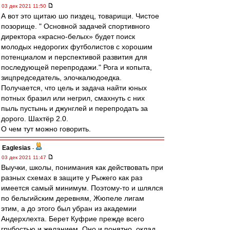
03 дек 2021 11:50
А вот это щитаю шо пиздец, товарищи. Чистое
позорище. " Основной задачей спортивного
директора «красно-белых» будет поиск
молодых недорогих футболистов с хорошим
потенциалом и перспективой развития для
последующей перепродажи." Рога и копыта,
зицпредседатель, элочкалюдоедка.
Получается, что цель и задача найти юных
потных бразил или негрил, смахнуть с них
пыль пустынь и джунглей и перепродать за
дорого. Шахтёр 2.0.
О чем тут можно говорить.
Eaglesias
-
03 дек 2021 11:47
Выучки, школы, понимания как действовать при
разных схемах в защите у Рыжего как раз
имеется самый минимум. Поэтому-то и шлялся
по бельгийским деревням, Жюпеле лигам
этим, а до этого был убран из академии
Андерхлехта. Берет Куфрие прежде всего
грубостью и желанием. Оно и понятно, оклад