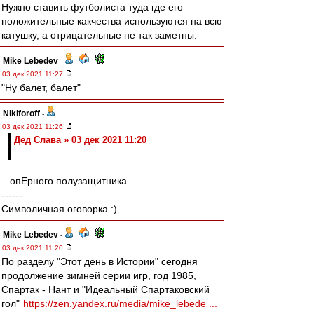
Нужно ставить футболиста туда где его
положительные какчества используются на всю
катушку, а отрицательные не так заметны.
Mike Lebedev
-
03 дек 2021 11:27
"Ну балет, балет"
Nikiforoff
-
03 дек 2021 11:26
Дед Слава » 03 дек 2021 11:20
...опЕрного полузащитника...
------
Символичная оговорка :)
Mike Lebedev
-
03 дек 2021 11:20
По разделу "Этот день в Истории" сегодня
продолжение зимней серии игр, год 1985,
Спартак - Нант и "Идеальный Спартаковский
гол"
https://zen.yandex.ru/media/mike_lebede ...