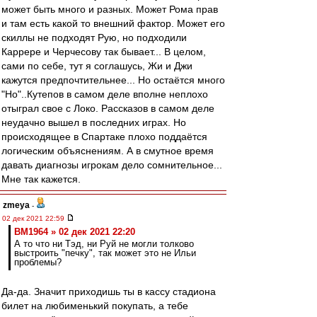
может быть много и разных. Может Рома прав
и там есть какой то внешний фактор. Может его
скиллы не подходят Рую, но подходили
Каррере и Черчесову так бывает... В целом,
сами по себе, тут я соглашусь, Жи и Джи
кажутся предпочтительнее... Но остаётся много
"Но"..Кутепов в самом деле вполне неплохо
отыграл свое с Локо. Рассказов в самом деле
неудачно вышел в последних играх. Но
происходящее в Спартаке плохо поддаётся
логическим объяснениям. А в смутное время
давать диагнозы игрокам дело сомнительное...
Мне так кажется.
zmeya
-
02 дек 2021 22:59
BM1964 » 02 дек 2021 22:20
А то что ни Тэд, ни Руй не могли толково
выстроить "печку", так может это не Ильи
проблемы?
Да-да. Значит приходишь ты в кассу стадиона
билет на любименький покупать, а тебе