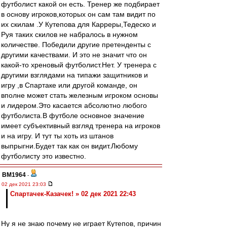
футболист какой он есть. Тренер же подбирает
в основу игроков,которых он сам там видит по
их скилам .У Кутепова для Карреры,Тедеско и
Руя таких скилов не набралось в нужном
количестве. Победили другие претенденты с
другими качествами. И это не значит что он
какой-то хреновый футболист.Нет. У тренера с
другими взглядами на типажи защитников и
игру ,в Спартаке или другой команде, он
вполне может стать железным игроком основы
и лидером.Это касается абсолютно любого
футболиста.В футболе основное значение
имеет субъективный взгляд тренера на игроков
и на игру. И тут ты хоть из штанов
выпрыгни.Будет так как он видит.Любому
футболисту это известно.
BM1964
-
02 дек 2021 23:03
Спартачек-Казачек! » 02 дек 2021 22:43
Ну я не знаю почему не играет Кутепов, причин