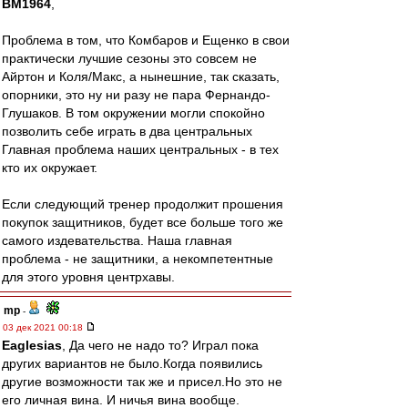
BM1964
,
Проблема в том, что Комбаров и Ещенко в свои
практически лучшие сезоны это совсем не
Айртон и Коля/Макс, а нынешние, так сказать,
опорники, это ну ни разу не пара Фернандо-
Глушаков. В том окружении могли спокойно
позволить себе играть в два центральных
Главная проблема наших центральных - в тех
кто их окружает.
Если следующий тренер продолжит прошения
покупок защитников, будет все больше того же
самого издевательства. Наша главная
проблема - не защитники, а некомпетентные
для этого уровня центрхавы.
mp
-
03 дек 2021 00:18
Eaglesias
, Да чего не надо то? Играл пока
других вариантов не было.Когда появились
другие возможности так же и присел.Но это не
его личная вина. И ничья вина вообще.