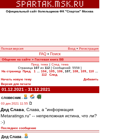
Официальный сайт болельщиков ФК "Спартак" Москва
Полная версия
Вход
•
Регистрация
FAQ
•
Поиск
Общение на сайте
Гостевая книга ВВ
»
Пред. тема
|
След. тема
Страница
107
из
112
[ Сообщений: 5558 ]
На страницу
Пред.
1
...
104
,
105
,
106
,
107
,
108
,
109
,
110
...
112
След.
Начать новую тему
Добавить
Версия для печати
01.12.2021 - 31.12.2021
словесник
-
03 дек 2021 11:55
Дед Слава
, Слава, а "информация
Metaratings.ru" -- непреложная истина, что ли?
:-)
Последнее сообщение
Дед Слава
-