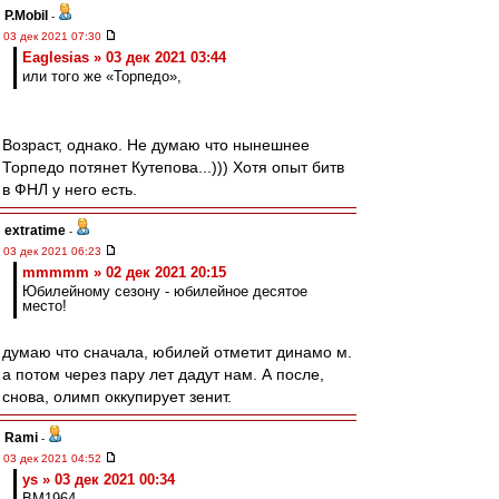
P.Mobil
-
03 дек 2021 07:30
Eaglesias » 03 дек 2021 03:44
или того же «Торпедо»,
Возраст, однако. Не думаю что нынешнее
Торпедо потянет Кутепова...))) Хотя опыт битв
в ФНЛ у него есть.
extratime
-
03 дек 2021 06:23
mmmmm » 02 дек 2021 20:15
Юбилейному сезону - юбилейное десятое
место!
думаю что сначала, юбилей отметит динамо м.
а потом через пару лет дадут нам. А после,
снова, олимп оккупирует зенит.
Rami
-
03 дек 2021 04:52
ys » 03 дек 2021 00:34
BM1964,