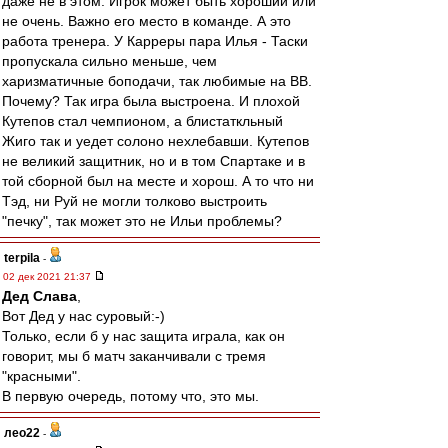
даже не в этом. Игрок может быть хороший или
не очень. Важно его место в команде. А это
работа тренера. У Карреры пара Илья - Таски
пропускала сильно меньше, чем
харизматичные боподачи, так любимые на ВВ.
Почему? Так игра была выстроена. И плохой
Кутепов стал чемпионом, а блистаткльный
Жиго так и уедет солоно нехлебавши. Кутепов
не великий защитник, но и в том Спартаке и в
той сборной был на месте и хорош. А то что ни
Тэд, ни Руй не могли толково выстроить
"печку", так может это не Ильи проблемы?
terpila
-
02 дек 2021 21:37
Дед Слава
,
Вот Дед у нас суровый:-)
Только, если б у нас защита играла, как он
говорит, мы б матч заканчивали с тремя
"красными".
В первую очередь, потому что, это мы.
лео22
-