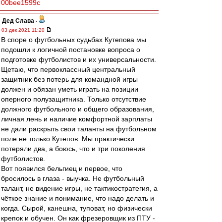
00bee1599c
Дед Слава
-
03 дек 2021 11:20
В споре о футбольных судьбах Кутепова мы
подошли к логичной постановке вопроса о
подготовке футболистов и их универсальности.
Щетаю, что первоклассный центральный
защитник без потерь для командной игры
должен и обязан уметь играть на позиции
оперного полузащитника. Только отсутствие
должного футбольного и общего образования,
личная лень и наличие комфортной зарплаты
не дали раскрыть свои таланты на футбольном
поле не только Кутепов. Мы практически
потеряли два, а боюсь, что и три поколения
футболистов.
Вот появился бельгиец и первое, что
бросилось в глаза - выучка. Не футбольный
талант, не видение игры, не тактикостратегия, а
чёткое знание и понимание, что надо делать и
когда. Сырой, канешна, туповат, но физически
крепок и обучен. Он как фрезеровщик из ПТУ -