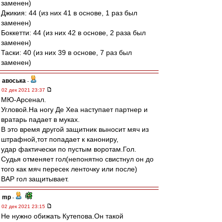
заменен)
Джикия: 44 (из них 41 в основе, 1 раз был
заменен)
Боккетти: 44 (из них 42 в основе, 2 раза был
заменен)
Таски: 40 (из них 39 в основе, 7 раз был
заменен)
авоська
-
02 дек 2021 23:37
МЮ-Арсенал.
Угловой.На ногу Де Хеа наступает партнер и
вратарь падает в муках.
В это время другой защитник выносит мяч из
штрафной,тот попадает к канониру,
удар фактически по пустым воротам.Гол.
Судья отменяет гол(непонятно свистнул он до
того как мяч пересек ленточку или после)
ВАР гол защитывает.
mp
-
02 дек 2021 23:15
Не нужно обижать Кутепова.Он такой