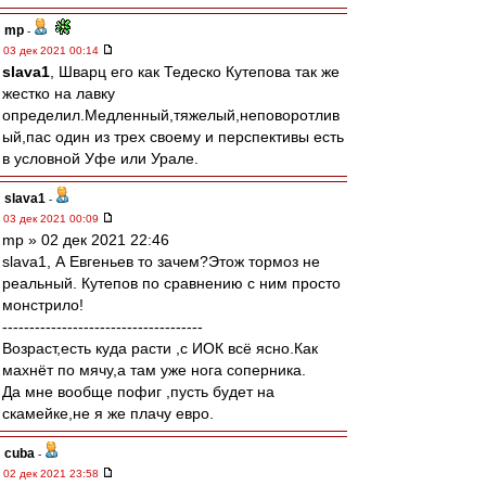
mp
-
03 дек 2021 00:14
slava1
, Шварц его как Тедеско Кутепова так же
жестко на лавку
определил.Медленный,тяжелый,неповоротлив
ый,пас один из трех своему и перспективы есть
в условной Уфе или Урале.
slava1
-
03 дек 2021 00:09
mp » 02 дек 2021 22:46
slava1, А Евгеньев то зачем?Этож тормоз не
реальный. Кутепов по сравнению с ним просто
монстрило!
-------------------------------------
Возраст,есть куда расти ,с ИОК всё ясно.Как
махнёт по мячу,а там уже нога соперника.
Да мне вообще пофиг ,пусть будет на
скамейке,не я же плачу евро.
cuba
-
02 дек 2021 23:58