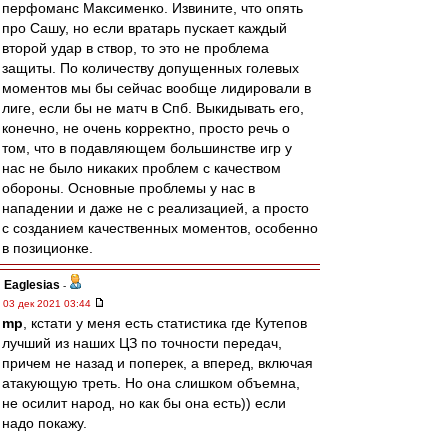
перфоманс Максименко. Извините, что опять
про Сашу, но если вратарь пускает каждый
второй удар в створ, то это не проблема
защиты. По количеству допущенных голевых
моментов мы бы сейчас вообще лидировали в
лиге, если бы не матч в Спб. Выкидывать его,
конечно, не очень корректно, просто речь о
том, что в подавляющем большинстве игр у
нас не было никаких проблем с качеством
обороны. Основные проблемы у нас в
нападении и даже не с реализацией, а просто
с созданием качественных моментов, особенно
в позиционке.
Eaglesias
-
03 дек 2021 03:44
mp
, кстати у меня есть статистика где Кутепов
лучший из наших ЦЗ по точности передач,
причем не назад и поперек, а вперед, включая
атакующую треть. Но она слишком объемна,
не осилит народ, но как бы она есть)) если
надо покажу.