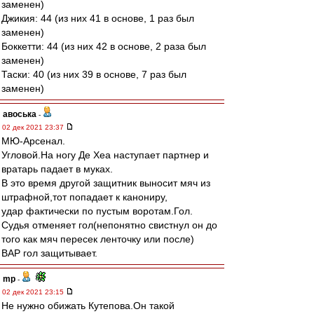
заменен)
Джикия: 44 (из них 41 в основе, 1 раз был
заменен)
Боккетти: 44 (из них 42 в основе, 2 раза был
заменен)
Таски: 40 (из них 39 в основе, 7 раз был
заменен)
авоська
-
02 дек 2021 23:37
МЮ-Арсенал.
Угловой.На ногу Де Хеа наступает партнер и
вратарь падает в муках.
В это время другой защитник выносит мяч из
штрафной,тот попадает к канониру,
удар фактически по пустым воротам.Гол.
Судья отменяет гол(непонятно свистнул он до
того как мяч пересек ленточку или после)
ВАР гол защитывает.
mp
-
02 дек 2021 23:15
Не нужно обижать Кутепова.Он такой