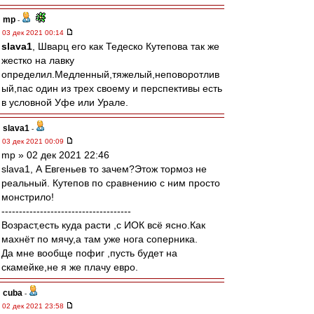
mp
-
03 дек 2021 00:14
slava1
, Шварц его как Тедеско Кутепова так же
жестко на лавку
определил.Медленный,тяжелый,неповоротлив
ый,пас один из трех своему и перспективы есть
в условной Уфе или Урале.
slava1
-
03 дек 2021 00:09
mp » 02 дек 2021 22:46
slava1, А Евгеньев то зачем?Этож тормоз не
реальный. Кутепов по сравнению с ним просто
монстрило!
-------------------------------------
Возраст,есть куда расти ,с ИОК всё ясно.Как
махнёт по мячу,а там уже нога соперника.
Да мне вообще пофиг ,пусть будет на
скамейке,не я же плачу евро.
cuba
-
02 дек 2021 23:58