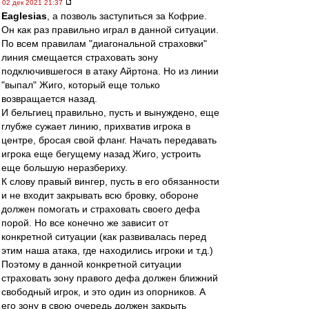
02 дек 2021 21:37
Eaglesias
, а позволь заступиться за Кофрие.
Он как раз правильно играл в данной ситуации.
По всем правилам "диагональной страховки"
линия смещается страховать зону
подключившегося в атаку Айртона. Но из линии
"выпал" Жиго, который еще только
возвращается назад.
И бельгиец правильно, пусть и вынуждено, еще
глубже сужает линию, прихватив игрока в
центре, бросая свой фланг. Начать передавать
игрока еще бегущему назад Жиго, устроить
еще большую неразбериху.
К слову правый вингер, пусть в его обязанности
и не входит закрывать всю бровку, обороне
должен помогать и страховать своего дефа
порой. Но все конечно же зависит от
конкретной ситуации (как развивалась перед
этим наша атака, где находились игроки и т.д.)
Поэтому в данной конкретной ситуации
страховать зону правого дефа должен ближний
свободный игрок, и это один из опорников. А
его зону в свою очередь должен закрыть