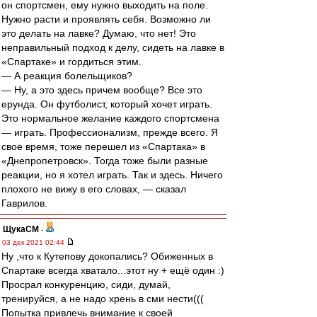
он спортсмен, ему нужно выходить на поле.
Нужно расти и проявлять себя. Возможно ли
это делать на лавке? Думаю, что нет! Это
неправильный подход к делу, сидеть на лавке в
«Спартаке» и гордиться этим.
— А реакция болельщиков?
— Ну, а это здесь причем вообще? Все это
ерунда. Он футболист, который хочет играть.
Это нормальное желание каждого спортсмена
— играть. Профессионализм, прежде всего. Я
свое время, тоже перешел из «Спартака» в
«Днепропетровск». Тогда тоже были разные
реакции, но я хотел играть. Так и здесь. Ничего
плохого не вижу в его словах, — сказал
Гаврилов.
ЩукаСМ
-
03 дек 2021 02:44
Ну ,что к Кутепову докопались? Обиженных в
Спартаке всегда хватало...этот ну + ещё один :)
Просрал конкуренцию, сиди, думай,
тренируйся, а не надо хрень в сми нести(((
Попытка привлечь внимание к своей