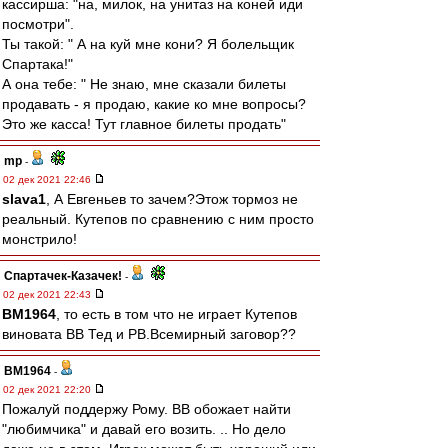
кассирша: "на, милок, на унитаз на коней иди
посмотри".
Ты такой: " А на куй мне кони? Я болельщик
Спартака!"
А она тебе: " Не знаю, мне сказали билеты
продавать - я продаю, какие ко мне вопросы?
Это же касса! Тут главное билеты продать"
mp
-
02 дек 2021 22:46
slava1
, А Евгеньев то зачем?Этож тормоз не
реальный. Кутепов по сравнению с ним просто
монстрило!
Спартачек-Казачек!
-
02 дек 2021 22:43
BM1964
, то есть в том что не играет Кутепов
виновата ВВ Тед и РВ.Всемирный заговор??
BM1964
-
02 дек 2021 22:20
Пожалуй поддержу Рому. ВВ обожает найти
"любимчика" и давай его возить. .. Но дело