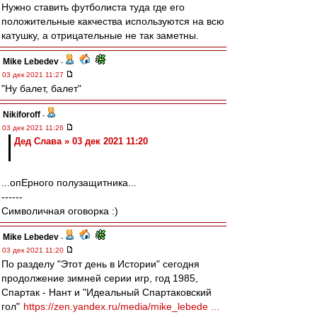
Нужно ставить футболиста туда где его
положительные какчества используются на всю
катушку, а отрицательные не так заметны.
Mike Lebedev
-
03 дек 2021 11:27
"Ну балет, балет"
Nikiforoff
-
03 дек 2021 11:26
Дед Слава » 03 дек 2021 11:20
...опЕрного полузащитника...
------
Символичная оговорка :)
Mike Lebedev
-
03 дек 2021 11:20
По разделу "Этот день в Истории" сегодня
продолжение зимней серии игр, год 1985,
Спартак - Нант и "Идеальный Спартаковский
гол"
https://zen.yandex.ru/media/mike_lebede ...