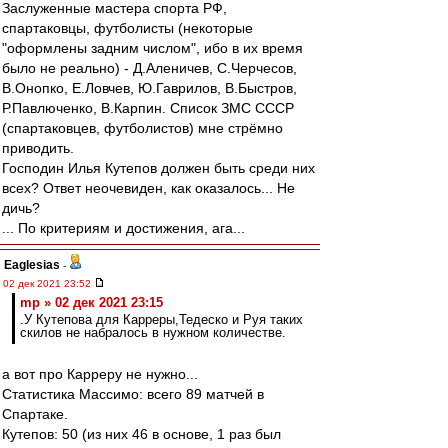
Заслуженные мастера спорта РФ,
спартаковцы, футболисты (некоторые
"оформлены задним числом", ибо в их время
было не реально) - Д.Аленичев, С.Черчесов,
В.Онопко, Е.Ловчев, Ю.Гаврилов, В.Быстров,
Р.Павлюченко, В.Карпин. Список ЗМС СССР
(спартаковцев, футболистов) мне стрёмно
приводить.
Господин Илья Кутепов должен быть среди них
всех? Ответ неочевиден, как оказалось... Не
дичь?
... По критериям и достижения, ага...
Eaglesias
-
02 дек 2021 23:52
mp » 02 дек 2021 23:15
.У Кутепова для Карреры,Тедеско и Руя таких
скилов не набралось в нужном количестве.
а вот про Карреру не нужно...
Статистика Массимо: всего 89 матчей в
Спартаке.
Кутепов: 50 (из них 46 в основе, 1 раз был