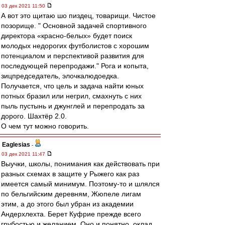
03 дек 2021 11:50
А вот это щитаю шо пиздец, товарищи. Чистое
позорище. " Основной задачей спортивного
директора «красно-белых» будет поиск
молодых недорогих футболистов с хорошим
потенциалом и перспективой развития для
последующей перепродажи." Рога и копыта,
зицпредседатель, элочкалюдоедка.
Получается, что цель и задача найти юных
потных бразил или негрил, смахнуть с них
пыль пустынь и джунглей и перепродать за
дорого. Шахтёр 2.0.
О чем тут можно говорить.
Eaglesias
-
03 дек 2021 11:47
Выучки, школы, понимания как действовать при
разных схемах в защите у Рыжего как раз
имеется самый минимум. Поэтому-то и шлялся
по бельгийским деревням, Жюпеле лигам
этим, а до этого был убран из академии
Андерхлехта. Берет Куфрие прежде всего
грубостью и желанием. Оно и понятно, оклад