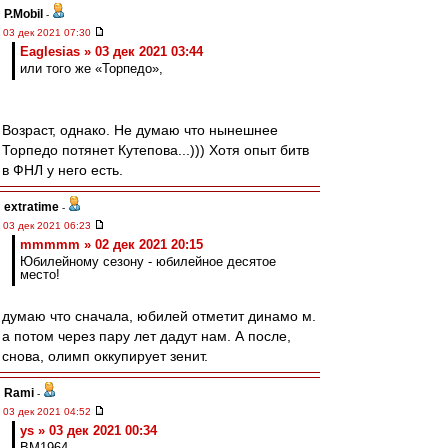
P.Mobil
-
03 дек 2021 07:30
Eaglesias » 03 дек 2021 03:44
или того же «Торпедо»,
Возраст, однако. Не думаю что нынешнее
Торпедо потянет Кутепова...))) Хотя опыт битв
в ФНЛ у него есть.
extratime
-
03 дек 2021 06:23
mmmmm » 02 дек 2021 20:15
Юбилейному сезону - юбилейное десятое
место!
думаю что сначала, юбилей отметит динамо м.
а потом через пару лет дадут нам. А после,
снова, олимп оккупирует зенит.
Rami
-
03 дек 2021 04:52
ys » 03 дек 2021 00:34
BM1964,