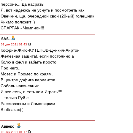
персоне....Да насрать!
Я, вот надеюсь не уснуть и посмотреть как
Овечкин, ща, очередной свой (20-ый) голешник
Чикаго положит :)
СПАРТАК - Чемпион!!!
SAS
-
03 дек 2021 01:43
Кофрие-Жиго-КУТЕПОВ-Джикия-Айртон
Железная защита!, если постоянно,а
Колю в фнл и забыть просто
Про него...
Мозес и Промес по краям.
В центре дофига вариантов.
Соболь наконечник.
И все есть, и есть кем Играть!!!!
...только Руй с
Рассказовым и Ломовицким
В облаках((
...
Авверс
-
03 дек 2021 01:17