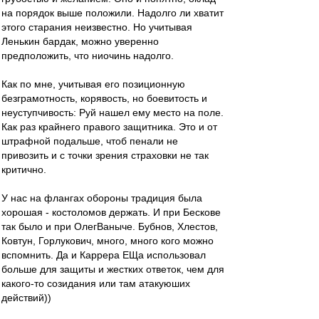
на порядок выше положили. Надолго ли хватит
этого старания неизвестно. Но учитывая
Ленькин бардак, можно уверенно
предположить, что ниочинь надолго.
Как по мне, учитывая его позиционную
безграмотность, корявость, но боевитость и
неуступчивость: Руй нашел ему место на поле.
Как раз крайнего правого защитника. Это и от
штрафной подальше, чтоб пенали не
привозить и с точки зрения страховки не так
критично.
У нас на флангах обороны традиция была
хорошая - костоломов держать. И при Бескове
так было и при ОлегВаныче. Бубнов, Хлестов,
Ковтун, Горлукович, много, много кого можно
вспомнить. Да и Каррера ЕЩа использовал
больше для защиты и жестких ответок, чем для
какого-то созидания или там атакуюших
действий))