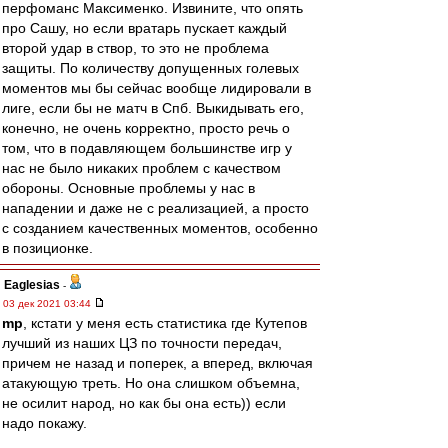
перфоманс Максименко. Извините, что опять
про Сашу, но если вратарь пускает каждый
второй удар в створ, то это не проблема
защиты. По количеству допущенных голевых
моментов мы бы сейчас вообще лидировали в
лиге, если бы не матч в Спб. Выкидывать его,
конечно, не очень корректно, просто речь о
том, что в подавляющем большинстве игр у
нас не было никаких проблем с качеством
обороны. Основные проблемы у нас в
нападении и даже не с реализацией, а просто
с созданием качественных моментов, особенно
в позиционке.
Eaglesias
-
03 дек 2021 03:44
mp
, кстати у меня есть статистика где Кутепов
лучший из наших ЦЗ по точности передач,
причем не назад и поперек, а вперед, включая
атакующую треть. Но она слишком объемна,
не осилит народ, но как бы она есть)) если
надо покажу.