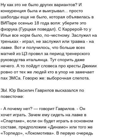
Ну как это не было других вариантов? И
конкуренция была и выигрывал... просто
шаболды еще не было, которая объявилась в
ВИПаре осенью 18 года вопя: уберите это
физрука (Гурцкая поведал). С Каррерой-то у
Ильи все норм было, по-честному. Заслужил на
треньках - играл, не заслужил или травма - на
лавке. Вот и получилось, что больше всех
матчей из ЦЗ провел за период тренерского
руководства итальянца. Тут спорить даже
нечего. А то пойдут словеса про кресты Джикии
ровно от тех же людей кто в упор не замечает
пах ЗМСа. Говорю же: выборочная слепота.
ЗЫ. Юр Василич Гаврилов высказался по
повесточке:
- А почему нет? — говорит Гаврилов. - Он
хочет играть. Зачем ему сидеть на лавке в
«Спартаке», если он будет играть в основном
составе, предположим «Динамо» или того же
«Торпедо», «Локомотива». В первую очередь