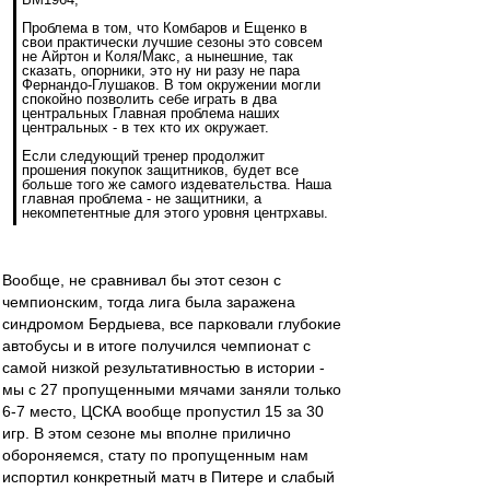
Проблема в том, что Комбаров и Ещенко в
свои практически лучшие сезоны это совсем
не Айртон и Коля/Макс, а нынешние, так
сказать, опорники, это ну ни разу не пара
Фернандо-Глушаков. В том окружении могли
спокойно позволить себе играть в два
центральных Главная проблема наших
центральных - в тех кто их окружает.
Если следующий тренер продолжит
прошения покупок защитников, будет все
больше того же самого издевательства. Наша
главная проблема - не защитники, а
некомпетентные для этого уровня центрхавы.
Вообще, не сравнивал бы этот сезон с
чемпионским, тогда лига была заражена
синдромом Бердыева, все парковали глубокие
автобусы и в итоге получился чемпионат с
самой низкой результативностью в истории -
мы с 27 пропущенными мячами заняли только
6-7 место, ЦСКА вообще пропустил 15 за 30
игр. В этом сезоне мы вполне прилично
обороняемся, стату по пропущенным нам
испортил конкретный матч в Питере и слабый