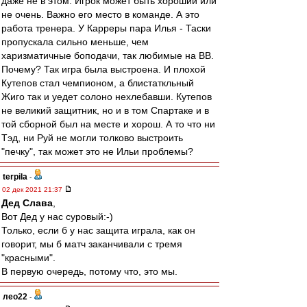
даже не в этом. Игрок может быть хороший или
не очень. Важно его место в команде. А это
работа тренера. У Карреры пара Илья - Таски
пропускала сильно меньше, чем
харизматичные боподачи, так любимые на ВВ.
Почему? Так игра была выстроена. И плохой
Кутепов стал чемпионом, а блистаткльный
Жиго так и уедет солоно нехлебавши. Кутепов
не великий защитник, но и в том Спартаке и в
той сборной был на месте и хорош. А то что ни
Тэд, ни Руй не могли толково выстроить
"печку", так может это не Ильи проблемы?
terpila
-
02 дек 2021 21:37
Дед Слава
,
Вот Дед у нас суровый:-)
Только, если б у нас защита играла, как он
говорит, мы б матч заканчивали с тремя
"красными".
В первую очередь, потому что, это мы.
лео22
-