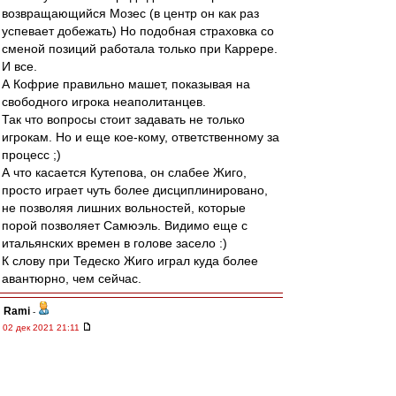
возвращающийся Мозес (в центр он как раз
успевает добежать) Но подобная страховка со
сменой позиций работала только при Каррере.
И все.
А Кофрие правильно машет, показывая на
свободного игрока неаполитанцев.
Так что вопросы стоит задавать не только
игрокам. Но и еще кое-кому, ответственному за
процесс ;)
А что касается Кутепова, он слабее Жиго,
просто играет чуть более дисциплинировано,
не позволяя лишних вольностей, которые
порой позволяет Самюэль. Видимо еще с
итальянских времен в голове засело :)
К слову при Тедеско Жиго играл куда более
авантюрно, чем сейчас.
Rami
-
02 дек 2021 21:11
Директор академии «Динамо»: «Мы перестали
брать лошадей и берем футболистов:
креативных, техничных»