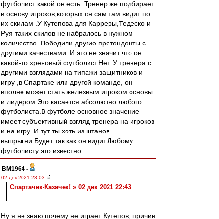
футболист какой он есть. Тренер же подбирает
в основу игроков,которых он сам там видит по
их скилам .У Кутепова для Карреры,Тедеско и
Руя таких скилов не набралось в нужном
количестве. Победили другие претенденты с
другими качествами. И это не значит что он
какой-то хреновый футболист.Нет. У тренера с
другими взглядами на типажи защитников и
игру ,в Спартаке или другой команде, он
вполне может стать железным игроком основы
и лидером.Это касается абсолютно любого
футболиста.В футболе основное значение
имеет субъективный взгляд тренера на игроков
и на игру. И тут ты хоть из штанов
выпрыгни.Будет так как он видит.Любому
футболисту это известно.
BM1964
-
02 дек 2021 23:03
Спартачек-Казачек! » 02 дек 2021 22:43
Ну я не знаю почему не играет Кутепов, причин