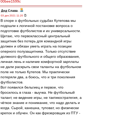
00bee1599c
Дед Слава
-
03 дек 2021 11:20
В споре о футбольных судьбах Кутепова мы
подошли к логичной постановке вопроса о
подготовке футболистов и их универсальности.
Щетаю, что первоклассный центральный
защитник без потерь для командной игры
должен и обязан уметь играть на позиции
оперного полузащитника. Только отсутствие
должного футбольного и общего образования,
личная лень и наличие комфортной зарплаты
не дали раскрыть свои таланты на футбольном
поле не только Кутепов. Мы практически
потеряли два, а боюсь, что и три поколения
футболистов.
Вот появился бельгиец и первое, что
бросилось в глаза - выучка. Не футбольный
талант, не видение игры, не тактикостратегия, а
чёткое знание и понимание, что надо делать и
когда. Сырой, канешна, туповат, но физически
крепок и обучен. Он как фрезеровщик из ПТУ -