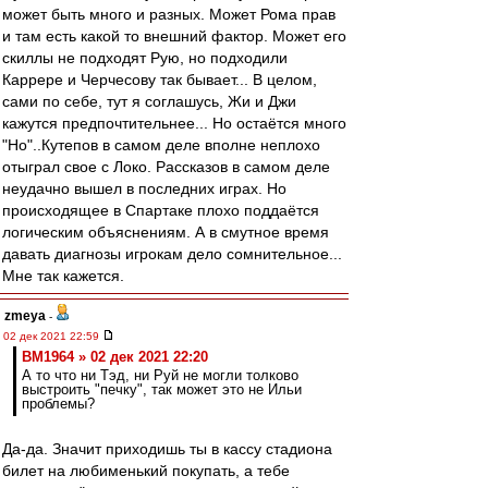
может быть много и разных. Может Рома прав
и там есть какой то внешний фактор. Может его
скиллы не подходят Рую, но подходили
Каррере и Черчесову так бывает... В целом,
сами по себе, тут я соглашусь, Жи и Джи
кажутся предпочтительнее... Но остаётся много
"Но"..Кутепов в самом деле вполне неплохо
отыграл свое с Локо. Рассказов в самом деле
неудачно вышел в последних играх. Но
происходящее в Спартаке плохо поддаётся
логическим объяснениям. А в смутное время
давать диагнозы игрокам дело сомнительное...
Мне так кажется.
zmeya
-
02 дек 2021 22:59
BM1964 » 02 дек 2021 22:20
А то что ни Тэд, ни Руй не могли толково
выстроить "печку", так может это не Ильи
проблемы?
Да-да. Значит приходишь ты в кассу стадиона
билет на любименький покупать, а тебе