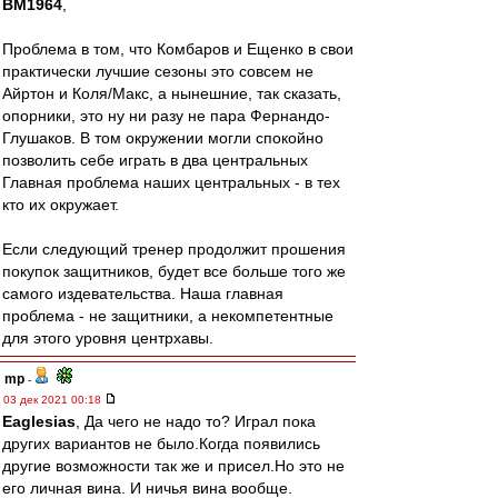
BM1964
,
Проблема в том, что Комбаров и Ещенко в свои
практически лучшие сезоны это совсем не
Айртон и Коля/Макс, а нынешние, так сказать,
опорники, это ну ни разу не пара Фернандо-
Глушаков. В том окружении могли спокойно
позволить себе играть в два центральных
Главная проблема наших центральных - в тех
кто их окружает.
Если следующий тренер продолжит прошения
покупок защитников, будет все больше того же
самого издевательства. Наша главная
проблема - не защитники, а некомпетентные
для этого уровня центрхавы.
mp
-
03 дек 2021 00:18
Eaglesias
, Да чего не надо то? Играл пока
других вариантов не было.Когда появились
другие возможности так же и присел.Но это не
его личная вина. И ничья вина вообще.