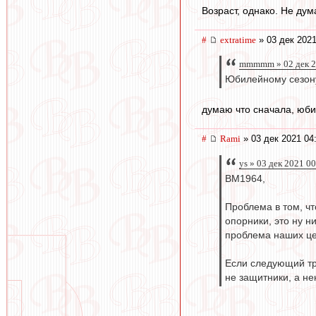
Возраст, однако. Не дум
#
extratime
» 03 дек 2021
mmmmm » 02 дек 2
Юбилейному сезону
думаю что сначала, юбил
#
Rami
» 03 дек 2021 04
ys » 03 дек 2021 0
BM1964,
Проблема в том, чт
опорники, это ну н
проблема наших цен
Если следующий тр
не защитники, а не