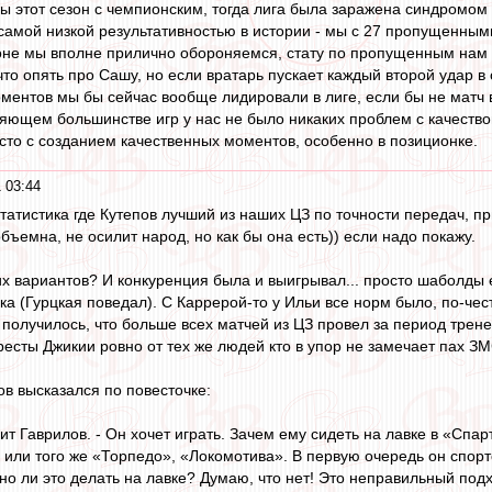
ы этот сезон с чемпионским, тогда лига была заражена синдромом 
самой низкой результативностью в истории - мы с 27 пропущенным
езоне мы вполне прилично обороняемся, стату по пропущенным на
то опять про Сашу, но если вратарь пускает каждый второй удар в 
ентов мы бы сейчас вообще лидировали в лиге, если бы не матч в 
вляющем большинстве игр у нас не было никаких проблем с качест
осто с созданием качественных моментов, особенно в позиционке.
 03:44
 статистика где Кутепов лучший из наших ЦЗ по точности передач, 
бъемна, не осилит народ, но как бы она есть)) если надо покажу.
гих вариантов? И конкуренция была и выигрывал... просто шаболды
ка (Гурцкая поведал). С Каррерой-то у Ильи все норм было, по-чес
и получилось, что больше всех матчей из ЦЗ провел за период трене
кресты Джикии ровно от тех же людей кто в упор не замечает пах З
в высказался по повесточке:
ит Гаврилов. - Он хочет играть. Зачем ему сидеть на лавке в «Спар
ли того же «Торпедо», «Локомотива». В первую очередь он спортс
о ли это делать на лавке? Думаю, что нет! Это неправильный подхо