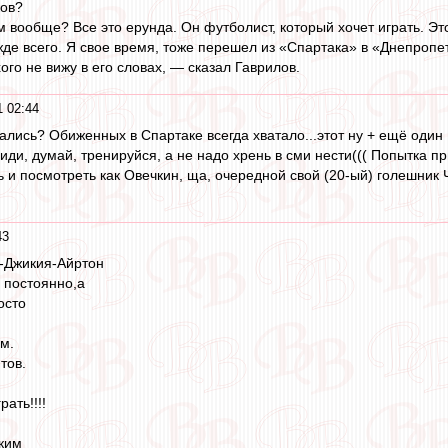
ов?
ем вообще? Все это ерунда. Он футболист, который хочет играть. 
е всего. Я свое время, тоже перешел из «Спартака» в «Днепропетр
хого не вижу в его словах, — сказал Гаврилов.
1 02:44
пались? Обиженных в Спартаке всегда хватало...этот ну + ещё один 
ди, думай, тренируйся, а не надо хрень в сми нести((( Попытка пр
ь и посмотреть как Овечкин, ща, очередной свой (20-ый) голешник 
43
Джикия-Айртон
 постоянно,а
осто
м.
тов.
рать!!!!
ким