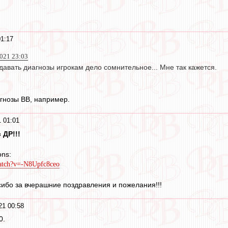
01:17
021 23:03
давать диагнозы игрокам дело сомнительное... Мне так кажется.
гнозы ВВ, например.
 01:01
 ДР!!!
ons:
watch?v=-N8Upfc8ceo
сибо за вчерашние поздравления и пожелания!!!
21 00:58
0.