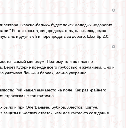
 директора «красно-белых» будет поиск молодых недорогих
жи." Рога и копыта, зицпредседатель, элочкалюдоедка.
пустынь и джунглей и перепродать за дорого. Шахтёр 2.0.
 имеется самый минимум. Поэтому-то и шлялся по
а. Берет Куфрие прежде всего грубостью и желанием. Оно и
 Но учитывая Ленькин бардак, можно уверенно
чивость: Руй нашел ему место на поле. Как раз крайнего
я страховки не так критично.
к было и при ОлегВаныче. Бубнов, Хлестов, Ковтун,
 защиты и жестких ответок, чем для какого-то созидания