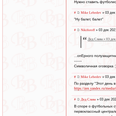
Нужно ставить футболис
#
Mike Lebedev
» 03 дек
"Ну балет, балет"
#
Nikiforoff
» 03 дек 202
Дед Слава » 03 дек
...опЕрного полузащитни
------
Символичная оговорка :
#
Mike Lebedev
» 03 дек
По разделу "Этот день в
https://zen.yandex.ru/media
#
Дед Слава
» 03 дек 202
В споре о футбольных с
первоклассный централь