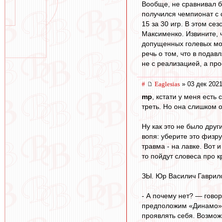
Вообще, не сравнивал б
получился чемпионат с 
15 за 30 игр. В этом с
Максименко. Извините, ч
допущенных голевых мом
речь о том, что в пода
не с реализацией, а пр
#
Eaglesias
» 03 дек 2021
mp
, кстати у меня есть
треть. Но она слишком о
Ну как это не было дру
вопя: уберите это физру
травма - на лавке. Вот 
то пойдут словеса про 
ЗЫ. Юр Василич Гаврило
- А почему нет? — говор
предположим «Динамо» и
проявлять себя. Возможн