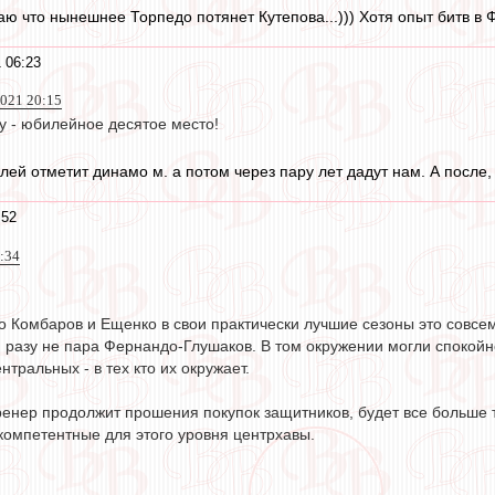
аю что нынешнее Торпедо потянет Кутепова...))) Хотя опыт битв в Ф
 06:23
021 20:15
 - юбилейное десятое место!
ей отметит динамо м. а потом через пару лет дадут нам. А после, 
:52
0:34
о Комбаров и Ещенко в свои практически лучшие сезоны это совсем
и разу не пара Фернандо-Глушаков. В том окружении могли спокойн
тральных - в тех кто их окружает.
енер продолжит прошения покупок защитников, будет все больше т
компетентные для этого уровня центрхавы.