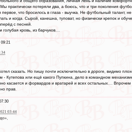
тбольного и общего образования, личная лень и наличие комфорт
 Мы практически потеряли два, а боюсь, что и три поколения футбо
 первое, что бросилось в глаза - выучка. Не футбольный талант, не
ать и когда. Сырой, канешна, туповат, но физически крепок и обуч
вперёд с песней.
 голубая кровь, из барчуков....
 09:21
0:34
 хотел сказать. Но пишу почти исключительно в дороге, видимо пло
м - Кутепова или ещё какого Пупкина, дело в командном механизм
но касается и форвардов и вратарей и всех остальных.... Впрочем
но прав.
07:30
2021 03:44
до»,