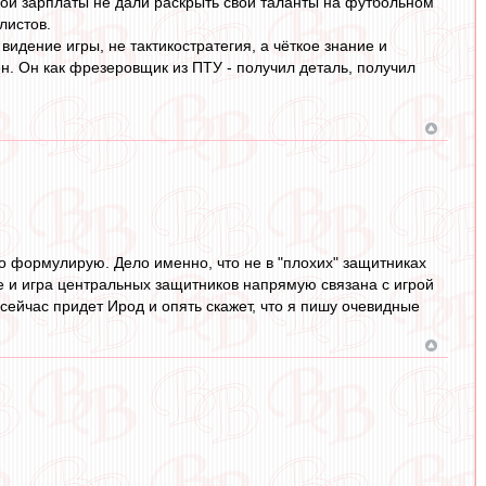
ной зарплаты не дали раскрыть свои таланты на футбольном
листов.
 видение игры, не тактикостратегия, а чёткое знание и
ен. Он как фрезеровщик из ПТУ - получил деталь, получил
хо формулирую. Дело именно, что не в "плохих" защитниках
е и игра центральных защитников напрямую связана с игрой
 сейчас придет Ирод и опять скажет, что я пишу очевидные