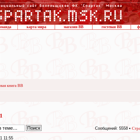
оманда
карта мира
магазин ВВ
гостевая ВВ
ф
вая книга ВВ
21
Сообщений: 5558 •
Стр
1 11:55