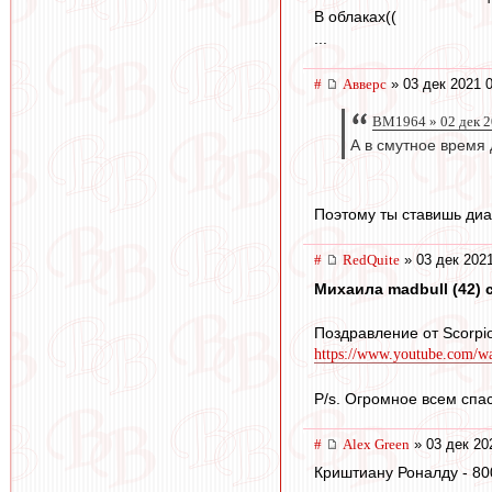
В облаках((
...
#
Авверс
» 03 дек 2021 
BM1964 » 02 дек 2
А в смутное время 
Поэтому ты ставишь диа
#
RedQuite
» 03 дек 2021
Михаила madbull (42) с
Поздравление от Scorpi
https://www.youtube.com/
P/s. Огромное всем спа
#
Alex Green
» 03 дек 20
Криштиану Роналду - 80