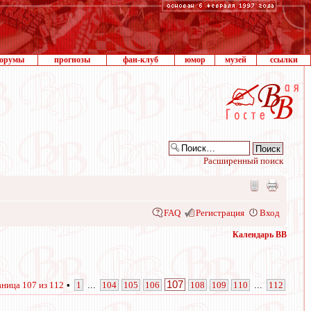
орумы
прогнозы
фан-клуб
юмор
музей
ссылки
Расширенный поиск
FAQ
Регистрация
Вход
Календарь ВВ
107
аница
107
из
112
•
1
...
104
105
106
108
109
110
...
112