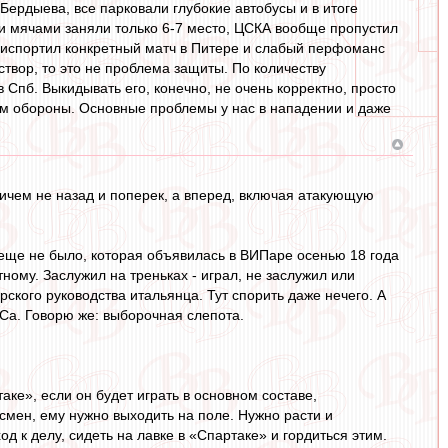
Бердыева, все парковали глубокие автобусы и в итоге
и мячами заняли только 6-7 место, ЦСКА вообще пропустил
м испортил конкретный матч в Питере и слабый перфоманс
створ, то это не проблема защиты. По количеству
Спб. Выкидывать его, конечно, не очень корректно, просто
вом обороны. Основные проблемы у нас в нападении и даже
причем не назад и поперек, а вперед, включая атакующую
 еще не было, которая объявилась в ВИПаре осенью 18 года
тному. Заслужил на треньках - играл, не заслужил или
рского руководства итальянца. Тут спорить даже нечего. А
МСа. Говорю же: выборочная слепота.
таке», если он будет играть в основном составе,
мен, ему нужно выходить на поле. Нужно расти и
д к делу, сидеть на лавке в «Спартаке» и гордиться этим.