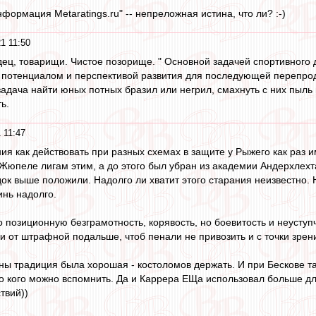
информация Metaratings.ru" -- непреложная истина, что ли? :-)
1 11:50
дец, товарищи. Чистое позорище. " Основной задачей спортивного
потенциалом и перспективой развития для последующей перепрода
задача найти юных потных бразил или негрил, смахнуть с них пыль 
ь.
 11:47
ия как действовать при разных схемах в защите у Рыжего как раз
Жюпеле лигам этим, а до этого был убран из академии Андерхлехт
док выше положили. Надолго ли хватит этого старания неизвестно.
инь надолго.
о позиционную безграмотность, корявость, но боевитость и неуступ
и от штрафной подальше, чтоб пенали не привозить и с точки зрени
ны традиция была хорошая - костоломов держать. И при Бескове та
го кого можно вспомнить. Да и Каррера ЕЩа использовал больше для
твий))