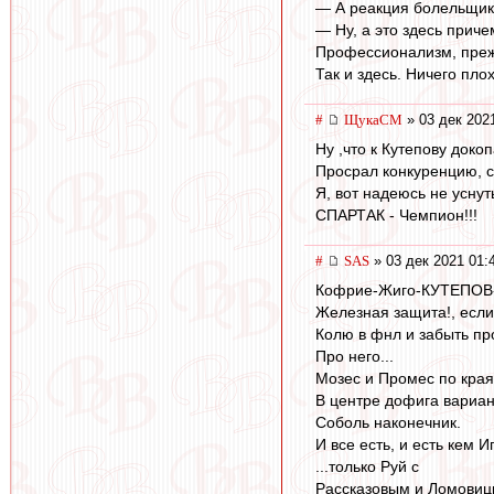
— А реакция болельщик
— Ну, а это здесь прич
Профессионализм, прежд
Так и здесь. Ничего пло
#
ЩукаСМ
» 03 дек 202
Ну ,что к Кутепову доко
Просрал конкуренцию, си
Я, вот надеюсь не уснут
СПАРТАК - Чемпион!!!
#
SAS
» 03 дек 2021 01:
Кофрие-Жиго-КУТЕПОВ-
Железная защита!, если
Колю в фнл и забыть пр
Про него...
Мозес и Промес по края
В центре дофига вариан
Соболь наконечник.
И все есть, и есть кем Иг
...только Руй с
Рассказовым и Ломовиц