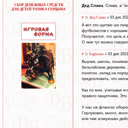
СБОР ДЕНЕЖНЫХ СРЕДСТВ
Дед Слава
, Слава, а "
ДЛЯ ДЕТЕЙ ТОЛИКА ГЕРЦЫНА
#
Дед Слава
» 03 дек 202
А вот это щитаю шо пиз
футболистов с хорошим 
Получается, что цель и 
О чем тут можно говорит
#
Eaglesias
» 03 дек 2021
Выучки, школы, пониман
бельгийским деревням, 
понятно, оклад на поря
предположить, что ниоч
Как по мне, учитывая ег
правого защитника. Это 
У нас на флангах оборо
Горлукович, много, мно
или там атакуюших дейс