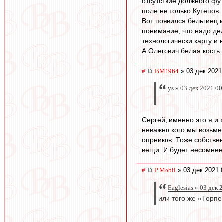
отсутствие должного фу
поле не только Кутепов.
Вот появился бельгиец и
понимание, что надо дел
технологически карту и 
А Олегович белая кость и
#
BM1964
» 03 дек 2021
ys » 03 дек 2021 0
Сергей, именно это я и
неважно кого мы возьме
опрников. Тоже собствен
вещи. И будет несомнен
#
P.Mobil
» 03 дек 2021 
Eaglesias » 03 дек 
или того же «Торпе