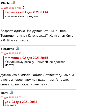
P.Mobil
-
03 дек 2021 07:30
Eaglesias » 03 дек 2021 03:44
или того же «Торпедо»,
Возраст, однако. Не думаю что нынешнее
Торпедо потянет Кутепова...))) Хотя опыт битв
в ФНЛ у него есть.
extratime
-
03 дек 2021 06:23
mmmmm » 02 дек 2021 20:15
Юбилейному сезону - юбилейное десятое
место!
думаю что сначала, юбилей отметит динамо м.
а потом через пару лет дадут нам. А после,
снова, олимп оккупирует зенит.
Rami
-
03 дек 2021 04:52
ys » 03 дек 2021 00:34
BM1964,