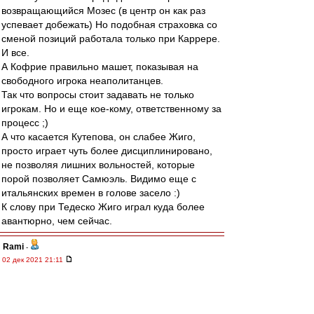
возвращающийся Мозес (в центр он как раз
успевает добежать) Но подобная страховка со
сменой позиций работала только при Каррере.
И все.
А Кофрие правильно машет, показывая на
свободного игрока неаполитанцев.
Так что вопросы стоит задавать не только
игрокам. Но и еще кое-кому, ответственному за
процесс ;)
А что касается Кутепова, он слабее Жиго,
просто играет чуть более дисциплинировано,
не позволяя лишних вольностей, которые
порой позволяет Самюэль. Видимо еще с
итальянских времен в голове засело :)
К слову при Тедеско Жиго играл куда более
авантюрно, чем сейчас.
Rami
-
02 дек 2021 21:11
Директор академии «Динамо»: «Мы перестали
брать лошадей и берем футболистов:
креативных, техничных»