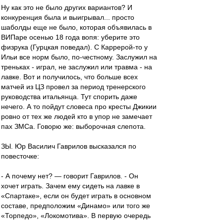
Ну как это не было других вариантов? И
конкуренция была и выигрывал... просто
шаболды еще не было, которая объявилась в
ВИПаре осенью 18 года вопя: уберите это
физрука (Гурцкая поведал). С Каррерой-то у
Ильи все норм было, по-честному. Заслужил на
треньках - играл, не заслужил или травма - на
лавке. Вот и получилось, что больше всех
матчей из ЦЗ провел за период тренерского
руководства итальянца. Тут спорить даже
нечего. А то пойдут словеса про кресты Джикии
ровно от тех же людей кто в упор не замечает
пах ЗМСа. Говорю же: выборочная слепота.
ЗЫ. Юр Василич Гаврилов высказался по
повесточке:
- А почему нет? — говорит Гаврилов. - Он
хочет играть. Зачем ему сидеть на лавке в
«Спартаке», если он будет играть в основном
составе, предположим «Динамо» или того же
«Торпедо», «Локомотива». В первую очередь