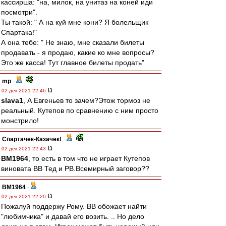
кассирша: "на, милок, на унитаз на коней иди
посмотри".
Ты такой: " А на куй мне кони? Я болельщик
Спартака!"
А она тебе: " Не знаю, мне сказали билеты
продавать - я продаю, какие ко мне вопросы?
Это же касса! Тут главное билеты продать"
mp
-
02 дек 2021 22:46
slava1
, А Евгеньев то зачем?Этож тормоз не
реальный. Кутепов по сравнению с ним просто
монстрило!
Спартачек-Казачек!
-
02 дек 2021 22:43
BM1964
, то есть в том что не играет Кутепов
виновата ВВ Тед и РВ.Всемирный заговор??
BM1964
-
02 дек 2021 22:20
Пожалуй поддержу Рому. ВВ обожает найти
"любимчика" и давай его возить. .. Но дело