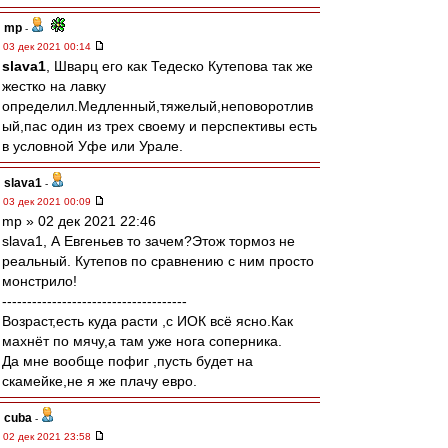
mp
-
03 дек 2021 00:14
slava1
, Шварц его как Тедеско Кутепова так же
жестко на лавку
определил.Медленный,тяжелый,неповоротлив
ый,пас один из трех своему и перспективы есть
в условной Уфе или Урале.
slava1
-
03 дек 2021 00:09
mp » 02 дек 2021 22:46
slava1, А Евгеньев то зачем?Этож тормоз не
реальный. Кутепов по сравнению с ним просто
монстрило!
-------------------------------------
Возраст,есть куда расти ,с ИОК всё ясно.Как
махнёт по мячу,а там уже нога соперника.
Да мне вообще пофиг ,пусть будет на
скамейке,не я же плачу евро.
cuba
-
02 дек 2021 23:58