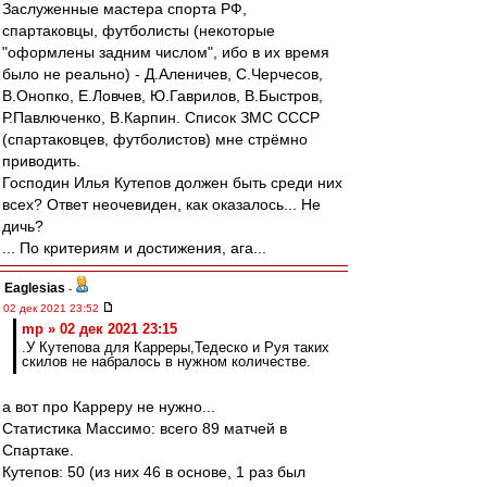
Заслуженные мастера спорта РФ,
спартаковцы, футболисты (некоторые
"оформлены задним числом", ибо в их время
было не реально) - Д.Аленичев, С.Черчесов,
В.Онопко, Е.Ловчев, Ю.Гаврилов, В.Быстров,
Р.Павлюченко, В.Карпин. Список ЗМС СССР
(спартаковцев, футболистов) мне стрёмно
приводить.
Господин Илья Кутепов должен быть среди них
всех? Ответ неочевиден, как оказалось... Не
дичь?
... По критериям и достижения, ага...
Eaglesias
-
02 дек 2021 23:52
mp » 02 дек 2021 23:15
.У Кутепова для Карреры,Тедеско и Руя таких
скилов не набралось в нужном количестве.
а вот про Карреру не нужно...
Статистика Массимо: всего 89 матчей в
Спартаке.
Кутепов: 50 (из них 46 в основе, 1 раз был