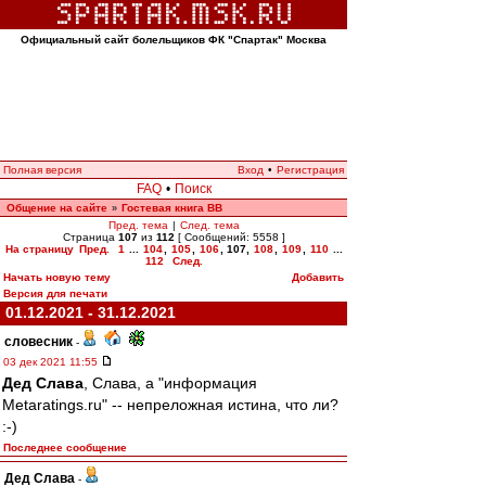
Официальный сайт болельщиков ФК "Спартак" Москва
Полная версия
Вход
•
Регистрация
FAQ
•
Поиск
Общение на сайте
Гостевая книга ВВ
»
Пред. тема
|
След. тема
Страница
107
из
112
[ Сообщений: 5558 ]
На страницу
Пред.
1
...
104
,
105
,
106
,
107
,
108
,
109
,
110
...
112
След.
Начать новую тему
Добавить
Версия для печати
01.12.2021 - 31.12.2021
словесник
-
03 дек 2021 11:55
Дед Слава
, Слава, а "информация
Metaratings.ru" -- непреложная истина, что ли?
:-)
Последнее сообщение
Дед Слава
-