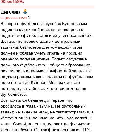
00bee1599c
Дед Слава
-
03 дек 2021 11:20
В споре о футбольных судьбах Кутепова мы
подошли к логичной постановке вопроса о
подготовке футболистов и их универсальности.
Щетаю, что первоклассный центральный
защитник без потерь для командной игры
должен и обязан уметь играть на позиции
оперного полузащитника. Только отсутствие
должного футбольного и общего образования,
личная лень и наличие комфортной зарплаты
не дали раскрыть свои таланты на футбольном
поле не только Кутепов. Мы практически
потеряли два, а боюсь, что и три поколения
футболистов.
Вот появился бельгиец и первое, что
бросилось в глаза - выучка. Не футбольный
талант, не видение игры, не тактикостратегия, а
чёткое знание и понимание, что надо делать и
когда. Сырой, канешна, туповат, но физически
крепок и обучен. Он как фрезеровщик из ПТУ -