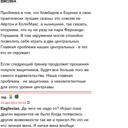
BM1964
,
Проблема в том, что Комбаров и Ещенко в свои
практически лучшие сезоны это совсем не
Айртон и Коля/Макс, а нынешние, так сказать,
опорники, это ну ни разу не пара Фернандо-
Глушаков. В том окружении могли спокойно
позволить себе играть в два центральных
Главная проблема наших центральных - в тех
кто их окружает.
Если следующий тренер продолжит прошения
покупок защитников, будет все больше того же
самого издевательства. Наша главная
проблема - не защитники, а некомпетентные
для этого уровня центрхавы.
mp
-
03 дек 2021 00:18
Eaglesias
, Да чего не надо то? Играл пока
других вариантов не было.Когда появились
другие возможности так же и присел.Но это не
его личная вина. И ничья вина вообще.