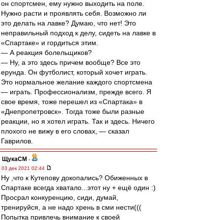
он спортсмен, ему нужно выходить на поле.
Нужно расти и проявлять себя. Возможно ли
это делать на лавке? Думаю, что нет! Это
неправильный подход к делу, сидеть на лавке в
«Спартаке» и гордиться этим.
— А реакция болельщиков?
— Ну, а это здесь причем вообще? Все это
ерунда. Он футболист, который хочет играть.
Это нормальное желание каждого спортсмена
— играть. Профессионализм, прежде всего. Я
свое время, тоже перешел из «Спартака» в
«Днепропетровск». Тогда тоже были разные
реакции, но я хотел играть. Так и здесь. Ничего
плохого не вижу в его словах, — сказал
Гаврилов.
ЩукаСМ
-
03 дек 2021 02:44
Ну ,что к Кутепову докопались? Обиженных в
Спартаке всегда хватало...этот ну + ещё один :)
Просрал конкуренцию, сиди, думай,
тренируйся, а не надо хрень в сми нести(((
Попытка привлечь внимание к своей