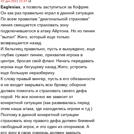
02 дек 2021 21:37
Eaglesias
, а позволь заступиться за Кофрие.
Он как раз правильно играл в данной ситуации.
По всем правилам "диагональной страховки"
линия смещается страховать зону
подключившегося в атаку Айртона. Но из линии
"выпал" Жиго, который еще только
возвращается назад.
И бельгиец правильно, пусть и вынуждено, еще
глубже сужает линию, прихватив игрока в
центре, бросая свой фланг. Начать передавать
игрока еще бегущему назад Жиго, устроить
еще большую неразбериху.
К слову правый вингер, пусть в его обязанности
и не входит закрывать всю бровку, обороне
должен помогать и страховать своего дефа
порой. Но все конечно же зависит от
конкретной ситуации (как развивалась перед
этим наша атака, где находились игроки и т.д.)
Поэтому в данной конкретной ситуации
страховать зону правого дефа должен ближний
свободный игрок, и это один из опорников. А
его зону в свою очередь должен закрыть