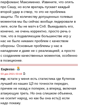
перфоманс Максименко. Извините, что опять
про Сашу, но если вратарь пускает каждый
второй удар в створ, то это не проблема
защиты. По количеству допущенных голевых
моментов мы бы сейчас вообще лидировали в
лиге, если бы не матч в Спб. Выкидывать его,
конечно, не очень корректно, просто речь о
том, что в подавляющем большинстве игр у
нас не было никаких проблем с качеством
обороны. Основные проблемы у нас в
нападении и даже не с реализацией, а просто
с созданием качественных моментов, особенно
в позиционке.
Eaglesias
-
03 дек 2021 03:44
mp
, кстати у меня есть статистика где Кутепов
лучший из наших ЦЗ по точности передач,
причем не назад и поперек, а вперед, включая
атакующую треть. Но она слишком объемна,
не осилит народ, но как бы она есть)) если
надо покажу.