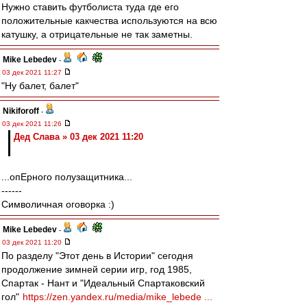
Нужно ставить футболиста туда где его
положительные какчества используются на всю
катушку, а отрицательные не так заметны.
Mike Lebedev
-
03 дек 2021 11:27
"Ну балет, балет"
Nikiforoff
-
03 дек 2021 11:26
Дед Слава » 03 дек 2021 11:20
...опЕрного полузащитника...
------
Символичная оговорка :)
Mike Lebedev
-
03 дек 2021 11:20
По разделу "Этот день в Истории" сегодня
продолжение зимней серии игр, год 1985,
Спартак - Нант и "Идеальный Спартаковский
гол"
https://zen.yandex.ru/media/mike_lebede ...