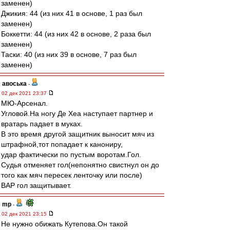
заменен)
Джикия: 44 (из них 41 в основе, 1 раз был
заменен)
Боккетти: 44 (из них 42 в основе, 2 раза был
заменен)
Таски: 40 (из них 39 в основе, 7 раз был
заменен)
авоська
-
02 дек 2021 23:37
МЮ-Арсенал.
Угловой.На ногу Де Хеа наступает партнер и
вратарь падает в муках.
В это время другой защитник выносит мяч из
штрафной,тот попадает к канониру,
удар фактически по пустым воротам.Гол.
Судья отменяет гол(непонятно свистнул он до
того как мяч пересек ленточку или после)
ВАР гол защитывает.
mp
-
02 дек 2021 23:15
Не нужно обижать Кутепова.Он такой