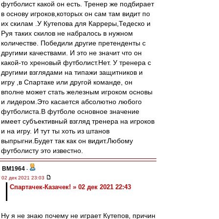
футболист какой он есть. Тренер же подбирает
в основу игроков,которых он сам там видит по
их скилам .У Кутепова для Карреры,Тедеско и
Руя таких скилов не набралось в нужном
количестве. Победили другие претенденты с
другими качествами. И это не значит что он
какой-то хреновый футболист.Нет. У тренера с
другими взглядами на типажи защитников и
игру ,в Спартаке или другой команде, он
вполне может стать железным игроком основы
и лидером.Это касается абсолютно любого
футболиста.В футболе основное значение
имеет субъективный взгляд тренера на игроков
и на игру. И тут ты хоть из штанов
выпрыгни.Будет так как он видит.Любому
футболисту это известно.
BM1964
-
02 дек 2021 23:03
Спартачек-Казачек! » 02 дек 2021 22:43
Ну я не знаю почему не играет Кутепов, причин