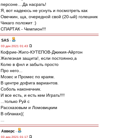
персоне....Да насрать!
Я, вот надеюсь не уснуть и посмотреть как
Овечкин, ща, очередной свой (20-ый) голешник
Чикаго положит :)
СПАРТАК - Чемпион!!!
SAS
-
03 дек 2021 01:43
Кофрие-Жиго-КУТЕПОВ-Джикия-Айртон
Железная защита!, если постоянно,а
Колю в фнл и забыть просто
Про него...
Мозес и Промес по краям.
В центре дофига вариантов.
Соболь наконечник.
И все есть, и есть кем Играть!!!!
...только Руй с
Рассказовым и Ломовицким
В облаках((
...
Авверс
-
03 дек 2021 01:17