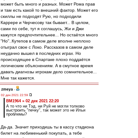
может быть много и разных. Может Рома прав
и там есть какой то внешний фактор. Может его
скиллы не подходят Рую, но подходили
Каррере и Черчесову так бывает... В целом,
сами по себе, тут я соглашусь, Жи и Джи
кажутся предпочтительнее... Но остаётся много
"Но"..Кутепов в самом деле вполне неплохо
отыграл свое с Локо. Рассказов в самом деле
неудачно вышел в последних играх. Но
происходящее в Спартаке плохо поддаётся
логическим объяснениям. А в смутное время
давать диагнозы игрокам дело сомнительное...
Мне так кажется.
zmeya
-
02 дек 2021 22:59
BM1964 » 02 дек 2021 22:20
А то что ни Тэд, ни Руй не могли толково
выстроить "печку", так может это не Ильи
проблемы?
Да-да. Значит приходишь ты в кассу стадиона
билет на любименький покупать, а тебе