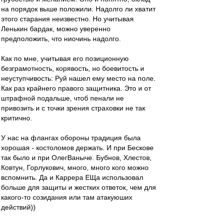
на порядок выше положили. Надолго ли хватит
этого старания неизвестно. Но учитывая
Ленькин бардак, можно уверенно
предположить, что ниочинь надолго.
Как по мне, учитывая его позиционную
безграмотность, корявость, но боевитость и
неуступчивость: Руй нашел ему место на поле.
Как раз крайнего правого защитника. Это и от
штрафной подальше, чтоб пенали не
привозить и с точки зрения страховки не так
критично.
У нас на флангах обороны традиция была
хорошая - костоломов держать. И при Бескове
так было и при ОлегВаныче. Бубнов, Хлестов,
Ковтун, Горлукович, много, много кого можно
вспомнить. Да и Каррера ЕЩа использовал
больше для защиты и жестких ответок, чем для
какого-то созидания или там атакуюших
действий))