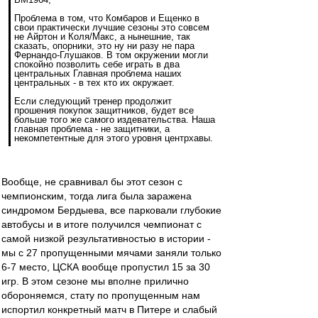
Проблема в том, что Комбаров и Ещенко в
свои практически лучшие сезоны это совсем
не Айртон и Коля/Макс, а нынешние, так
сказать, опорники, это ну ни разу не пара
Фернандо-Глушаков. В том окружении могли
спокойно позволить себе играть в два
центральных Главная проблема наших
центральных - в тех кто их окружает.
Если следующий тренер продолжит
прошения покупок защитников, будет все
больше того же самого издевательства. Наша
главная проблема - не защитники, а
некомпетентные для этого уровня центрхавы.
Вообще, не сравнивал бы этот сезон с
чемпионским, тогда лига была заражена
синдромом Бердыева, все парковали глубокие
автобусы и в итоге получился чемпионат с
самой низкой результативностью в истории -
мы с 27 пропущенными мячами заняли только
6-7 место, ЦСКА вообще пропустил 15 за 30
игр. В этом сезоне мы вполне прилично
обороняемся, стату по пропущенным нам
испортил конкретный матч в Питере и слабый