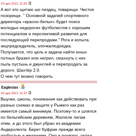
03 дек 2021 11:50
А вот это щитаю шо пиздец, товарищи. Чистое
позорище. " Основной задачей спортивного
директора «красно-белых» будет поиск
молодых недорогих футболистов с хорошим
потенциалом и перспективой развития для
последующей перепродажи." Рога и копыта,
зицпредседатель, элочкалюдоедка.
Получается, что цель и задача найти юных
потных бразил или негрил, смахнуть с них
пыль пустынь и джунглей и перепродать за
дорого. Шахтёр 2.0.
О чем тут можно говорить.
Eaglesias
-
03 дек 2021 11:47
Выучки, школы, понимания как действовать при
разных схемах в защите у Рыжего как раз
имеется самый минимум. Поэтому-то и шлялся
по бельгийским деревням, Жюпеле лигам
этим, а до этого был убран из академии
Андерхлехта. Берет Куфрие прежде всего
грубостью и желанием. Оно и понятно, оклад