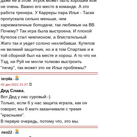
даже не в этом. Игрок может быть хороший или
не очень. Важно его место в команде. А это
работа тренера. У Карреры пара Илья - Таски
пропускала сильно меньше, чем
харизматичные боподачи, так любимые на ВВ.
Почему? Так игра была выстроена. И плохой
Кутепов стал чемпионом, а блистаткльный
Жиго так и уедет солоно нехлебавши. Кутепов
не великий защитник, но и в том Спартаке и в
той сборной был на месте и хорош. А то что ни
Тэд, ни Руй не могли толково выстроить
"печку", так может это не Ильи проблемы?
terpila
-
02 дек 2021 21:37
Дед Слава
,
Вот Дед у нас суровый:-)
Только, если б у нас защита играла, как он
говорит, мы б матч заканчивали с тремя
"красными".
В первую очередь, потому что, это мы.
лео22
-