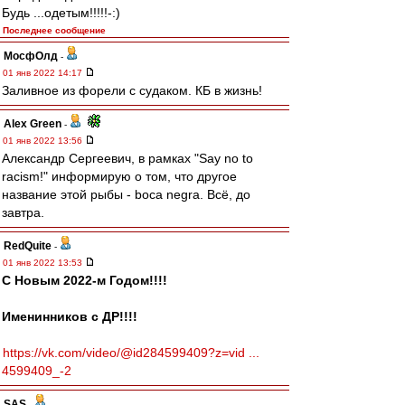
Будь ...одетым!!!!!-:)
Последнее сообщение
МосфОлд
-
01 янв 2022 14:17
Заливное из форели с судаком. КБ в жизнь!
Alex Green
-
01 янв 2022 13:56
Александр Сергеевич, в рамках "Say no to
racism!" информирую о том, что другое
название этой рыбы - boca negra. Всё, до
завтра.
RedQuite
-
01 янв 2022 13:53
С Новым 2022-м Годом!!!!
Именинников с ДР!!!!
https://vk.com/video/@id284599409?z=vid ...
4599409_-2
SAS
-