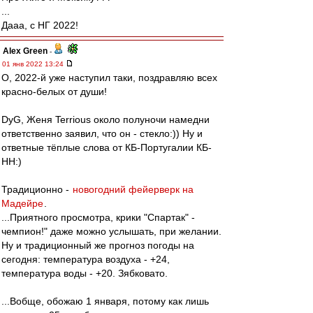
...
Дааа, с НГ 2022!
Alex Green
-
01 янв 2022 13:24
О, 2022-й уже наступил таки, поздравляю всех
красно-белых от души!
DyG, Женя Terrious около полуночи намедни
ответственно заявил, что он - стекло:)) Ну и
ответные тёплые слова от КБ-Португалии КБ-
НН:)
Традиционно -
новогодний фейерверк на
Мадейре
.
...Приятного просмотра, крики "Спартак" -
чемпион!" даже можно услышать, при желании.
Ну и традиционный же прогноз погоды на
сегодня: температура воздуха - +24,
температура воды - +20. Зябковато.
...Вобще, обожаю 1 января, потому как лишь