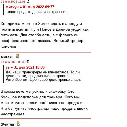
01 янв 2022 11:03
митхун » 01 янв 2022 09:37
надо продать двоих иностранцев.
Хендрикса можно в Химки сдать в аренду и
платить всю зп. Ну и Понсе в Дженоа уйдёт как
пить дать. Два столба есть, а с фланга он
неэффективен, что доказал Великий тренер
Кононов
митхун
-
01 янв 2022 09:37
ys » 31 дек 2021 18:08
Да, наши трансферы не впечатляют. То ли
дело лошки, продлившие контракт с
Ротенбергом. Цорн своё дело крепко знает.
В каком веке мы усилили скамейку. Это
большое подспорье для тренера. Кого мы
можем купить, если ещё никого не продали.
Что бы купить иностранца надо продать двоих
иностранцев.
Жентяй
-