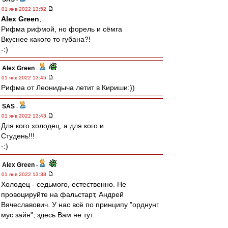
01 янв 2022 13:52
Alex Green
,
Рифма рифмой, но форель и сёмга
Вкуснее какого то губана?!
-:)
Alex Green
-
01 янв 2022 13:45
Рифма от Леонидыча летит в Кириши:))
SAS
-
01 янв 2022 13:43
Для кого холодец, а для кого и
Студень!!!
-:)
Alex Green
-
01 янв 2022 13:38
Холодец - седьмого, естественно. Не
провоцируйте на фальстарт, Андрей
Вячеславович. У нас всё по принципу "орднунг
мус зайн", здесь Вам не тут.