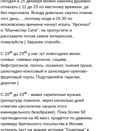
сегодня и 25 декабря можно наконец душевно
отпахать с 11 до 23 по местному времени, да
без персонала. Всегда довольно смутно помню
этот день..., поэтому когда в 15:30 по
московскому времени начнут играть "Арсенал"
и "Манчестер Сити", не пропустите и
расскажите потом самое интересное,
пожалуйста:) Заранее спасибо.
С 19⁰⁰ до 23⁰⁰ у нас тут новогоднее меню:
оливье, говяжье карпаччо, сациви,
бифстроганов, лосось, осьминог, пьяная груша,
шоколадно-кокосовый и шоколадно-орехово-
фруктовый торты. Подставляйте тарелки,
дорогие:)
С 20⁰⁰ до 23⁰⁰ - живая скрипичная музыка
(репертуар помните, через несколько дней
отметим шестилетие начала этого
еженедельного безобразия). Пока более 50
претендентов на 46 мест, придётся по давнему
примеру британского посольства в Москве
устроить тест на знание истории "Спартака" в