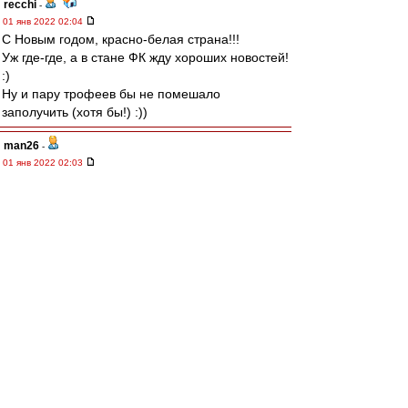
recchi
-
01 янв 2022 02:04
С Новым годом, красно-белая страна!!!
Уж где-где, а в стане ФК жду хороших новостей!
:)
Ну и пару трофеев бы не помешало
заполучить (хотя бы!) :))
man26
-
01 янв 2022 02:03
Поздравляю Сергея
Leqion
и Влада
Kid
Amnesiac
с днём рождения!
Желаю здоровья и удачи!
starry_kashka
-
01 янв 2022 01:44
С Новым годом, Красно-Белые!
mmmmm
-
01 янв 2022 01:38
С Новым годом.
И да пребудет с нами Московский Спартак!
МосфОлд
-