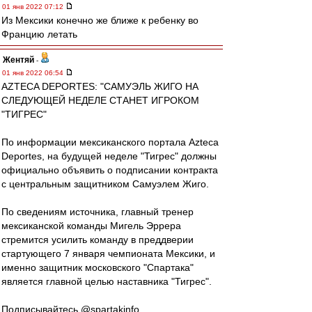
01 янв 2022 07:12
Из Мексики конечно же ближе к ребенку во
Францию летать
Жентяй
-
01 янв 2022 06:54
AZTECA DEPORTES: "САМУЭЛЬ ЖИГО НА
СЛЕДУЮЩЕЙ НЕДЕЛЕ СТАНЕТ ИГРОКОМ
"ТИГРЕС"
По информации мексиканского портала Azteca
Deportes, на будущей неделе "Тигрес" должны
официально объявить о подписании контракта
с центральным защитником Самуэлем Жиго.
По сведениям источника, главный тренер
мексиканской команды Мигель Эррера
стремится усилить команду в преддверии
стартующего 7 января чемпионата Мексики, и
именно защитник московского "Спартака"
является главной целью наставника "Тигрес".
Подписывайтесь @spartakinfo