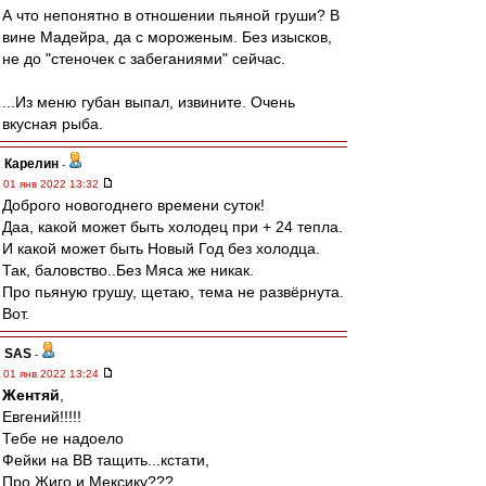
А что непонятно в отношении пьяной груши? В
вине Мадейра, да с мороженым. Без изысков,
не до "стеночек с забеганиями" сейчас.
...Из меню губан выпал, извините. Очень
вкусная рыба.
Карелин
-
01 янв 2022 13:32
Доброго новогоднего времени суток!
Даа, какой может быть холодец при + 24 тепла.
И какой может быть Новый Год без холодца.
Так, баловство..Без Мяса же никак.
Про пьяную грушу, щетаю, тема не развёрнута.
Вот.
SAS
-
01 янв 2022 13:24
Жентяй
,
Евгений!!!!!
Тебе не надоело
Фейки на ВВ тащить...кстати,
Про Жиго и Мексику???