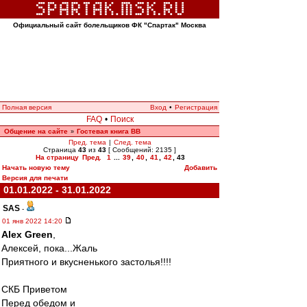
Официальный сайт болельщиков ФК "Спартак" Москва
Полная версия
Вход
•
Регистрация
FAQ
•
Поиск
Общение на сайте
Гостевая книга ВВ
»
Пред. тема
|
След. тема
Страница
43
из
43
[ Сообщений: 2135 ]
На страницу
Пред.
1
...
39
,
40
,
41
,
42
,
43
Начать новую тему
Добавить
Версия для печати
01.01.2022 - 31.01.2022
SAS
-
01 янв 2022 14:20
Alex Green
,
Алексей, пока...Жаль
Приятного и вкусненького застолья!!!!
СКБ Приветом
Перед обедом и