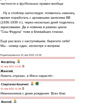
частности и футбольных правил вообще.
...Ну и спойлер напоследок: появилось наконец
время поработать с архивными записями ВВ
(1936-1939 гг.), через несколько дней поделюсь
зарисовками. Да и новинки в рамках цикла
"Сны Федуна" тоже в ближайших планах.
Ещё раз всех с наступившим, берегите себя!
Мы - номер один, несмотря и вопреки.
Редактировалось 01 янв 2022 13:28
МосфОлд
-
01 янв 2022 13:03
Жентяй
,
Ломоть отрезан, а Мясо нарастёт...
Спартачек-Казачек!
-
01 янв 2022 11:38
Именинников с днем рождения. Всех благ.
Жентяй
-