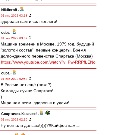
Nikiforoff
-
01 янв 2022 03:18
здороаья вам и сил коллеги!
cuba
-
01 янв 2022 03:07
Машина времени в Москве, 1979 год, будущий
"золотой состав", первые концерты. Время
долгожданного первенства Спартака (Москва)
https://www.youtube.com/watch?v=Fw-RRPfLENo
cuba
-
01 янв 2022 02:58
В России нет ещё (пока?)
Команды лучше Спартака!
)
Мира нам всем, здоровья и удачи!
Спартачек-Казачек!
-
01 янв 2022 02:15
Ну погнали дальше!))))?!!Кайфов нам....