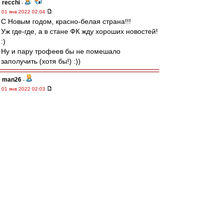
recchi
-
01 янв 2022 02:04
С Новым годом, красно-белая страна!!!
Уж где-где, а в стане ФК жду хороших новостей!
:)
Ну и пару трофеев бы не помешало
заполучить (хотя бы!) :))
man26
-
01 янв 2022 02:03
Поздравляю Сергея
Leqion
и Влада
Kid
Amnesiac
с днём рождения!
Желаю здоровья и удачи!
starry_kashka
-
01 янв 2022 01:44
С Новым годом, Красно-Белые!
mmmmm
-
01 янв 2022 01:38
С Новым годом.
И да пребудет с нами Московский Спартак!
МосфОлд
-