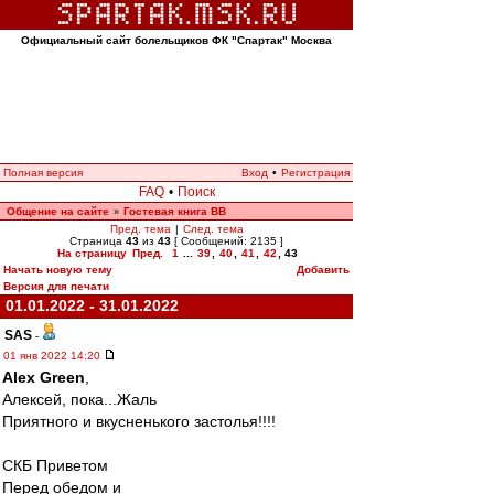
Официальный сайт болельщиков ФК "Спартак" Москва
Полная версия
Вход
•
Регистрация
FAQ
•
Поиск
Общение на сайте
Гостевая книга ВВ
»
Пред. тема
|
След. тема
Страница
43
из
43
[ Сообщений: 2135 ]
На страницу
Пред.
1
...
39
,
40
,
41
,
42
,
43
Начать новую тему
Добавить
Версия для печати
01.01.2022 - 31.01.2022
SAS
-
01 янв 2022 14:20
Alex Green
,
Алексей, пока...Жаль
Приятного и вкусненького застолья!!!!
СКБ Приветом
Перед обедом и