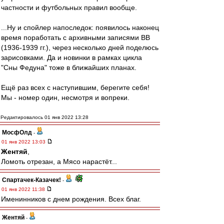
частности и футбольных правил вообще.
...Ну и спойлер напоследок: появилось наконец
время поработать с архивными записями ВВ
(1936-1939 гг.), через несколько дней поделюсь
зарисовками. Да и новинки в рамках цикла
"Сны Федуна" тоже в ближайших планах.
Ещё раз всех с наступившим, берегите себя!
Мы - номер один, несмотря и вопреки.
Редактировалось 01 янв 2022 13:28
МосфОлд
-
01 янв 2022 13:03
Жентяй
,
Ломоть отрезан, а Мясо нарастёт...
Спартачек-Казачек!
-
01 янв 2022 11:38
Именинников с днем рождения. Всех благ.
Жентяй
-