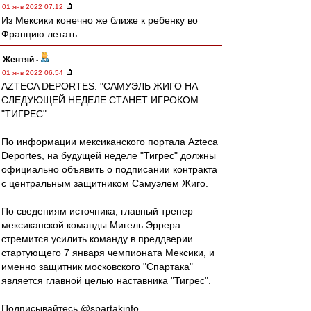
01 янв 2022 07:12
Из Мексики конечно же ближе к ребенку во
Францию летать
Жентяй
-
01 янв 2022 06:54
AZTECA DEPORTES: "САМУЭЛЬ ЖИГО НА
СЛЕДУЮЩЕЙ НЕДЕЛЕ СТАНЕТ ИГРОКОМ
"ТИГРЕС"
По информации мексиканского портала Azteca
Deportes, на будущей неделе "Тигрес" должны
официально объявить о подписании контракта
с центральным защитником Самуэлем Жиго.
По сведениям источника, главный тренер
мексиканской команды Мигель Эррера
стремится усилить команду в преддверии
стартующего 7 января чемпионата Мексики, и
именно защитник московского "Спартака"
является главной целью наставника "Тигрес".
Подписывайтесь @spartakinfo