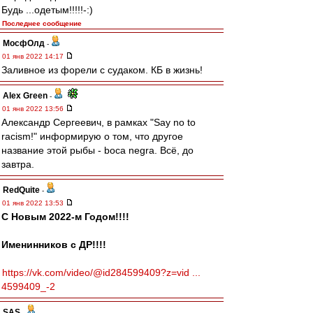
Будь ...одетым!!!!!-:)
Последнее сообщение
МосфОлд
-
01 янв 2022 14:17
Заливное из форели с судаком. КБ в жизнь!
Alex Green
-
01 янв 2022 13:56
Александр Сергеевич, в рамках "Say no to
racism!" информирую о том, что другое
название этой рыбы - boca negra. Всё, до
завтра.
RedQuite
-
01 янв 2022 13:53
С Новым 2022-м Годом!!!!
Именинников с ДР!!!!
https://vk.com/video/@id284599409?z=vid ...
4599409_-2
SAS
-