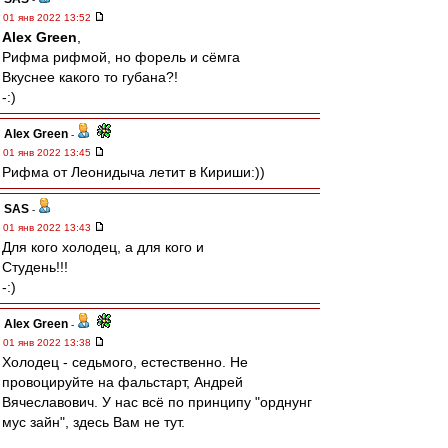
01 янв 2022 13:52
Alex Green
,
Рифма рифмой, но форель и сёмга
Вкуснее какого то губана?!
-:)
Alex Green
-
01 янв 2022 13:45
Рифма от Леонидыча летит в Кириши:))
SAS
-
01 янв 2022 13:43
Для кого холодец, а для кого и
Студень!!!
-:)
Alex Green
-
01 янв 2022 13:38
Холодец - седьмого, естественно. Не
провоцируйте на фальстарт, Андрей
Вячеславович. У нас всё по принципу "орднунг
мус зайн", здесь Вам не тут.