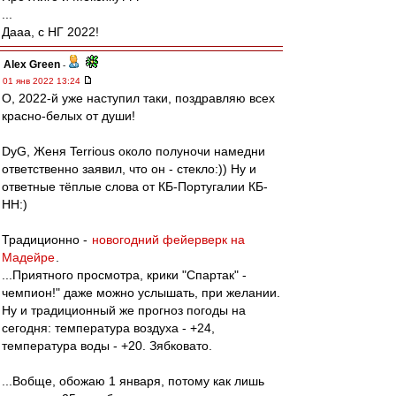
...
Дааа, с НГ 2022!
Alex Green
-
01 янв 2022 13:24
О, 2022-й уже наступил таки, поздравляю всех
красно-белых от души!
DyG, Женя Terrious около полуночи намедни
ответственно заявил, что он - стекло:)) Ну и
ответные тёплые слова от КБ-Португалии КБ-
НН:)
Традиционно -
новогодний фейерверк на
Мадейре
.
...Приятного просмотра, крики "Спартак" -
чемпион!" даже можно услышать, при желании.
Ну и традиционный же прогноз погоды на
сегодня: температура воздуха - +24,
температура воды - +20. Зябковато.
...Вобще, обожаю 1 января, потому как лишь