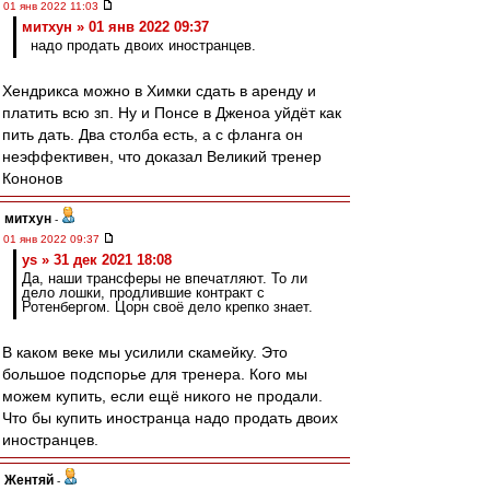
01 янв 2022 11:03
митхун » 01 янв 2022 09:37
надо продать двоих иностранцев.
Хендрикса можно в Химки сдать в аренду и
платить всю зп. Ну и Понсе в Дженоа уйдёт как
пить дать. Два столба есть, а с фланга он
неэффективен, что доказал Великий тренер
Кононов
митхун
-
01 янв 2022 09:37
ys » 31 дек 2021 18:08
Да, наши трансферы не впечатляют. То ли
дело лошки, продлившие контракт с
Ротенбергом. Цорн своё дело крепко знает.
В каком веке мы усилили скамейку. Это
большое подспорье для тренера. Кого мы
можем купить, если ещё никого не продали.
Что бы купить иностранца надо продать двоих
иностранцев.
Жентяй
-