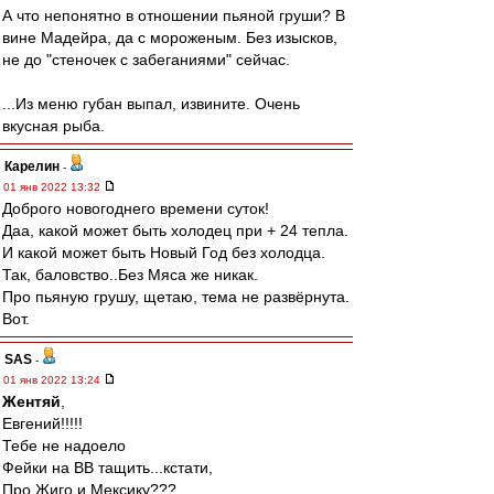
А что непонятно в отношении пьяной груши? В
вине Мадейра, да с мороженым. Без изысков,
не до "стеночек с забеганиями" сейчас.
...Из меню губан выпал, извините. Очень
вкусная рыба.
Карелин
-
01 янв 2022 13:32
Доброго новогоднего времени суток!
Даа, какой может быть холодец при + 24 тепла.
И какой может быть Новый Год без холодца.
Так, баловство..Без Мяса же никак.
Про пьяную грушу, щетаю, тема не развёрнута.
Вот.
SAS
-
01 янв 2022 13:24
Жентяй
,
Евгений!!!!!
Тебе не надоело
Фейки на ВВ тащить...кстати,
Про Жиго и Мексику???