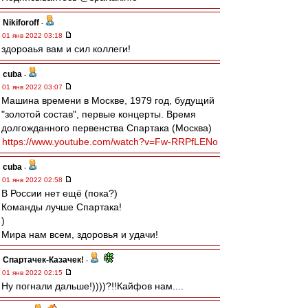
Nikiforoff
-
01 янв 2022 03:18
здороаья вам и сил коллеги!
cuba
-
01 янв 2022 03:07
Машина времени в Москве, 1979 год, будущий
"золотой состав", первые концерты. Время
долгожданного первенства Спартака (Москва)
https://www.youtube.com/watch?v=Fw-RRPfLENo
cuba
-
01 янв 2022 02:58
В России нет ещё (пока?)
Команды лучше Спартака!
)
Мира нам всем, здоровья и удачи!
Спартачек-Казачек!
-
01 янв 2022 02:15
Ну погнали дальше!))))?!!Кайфов нам....