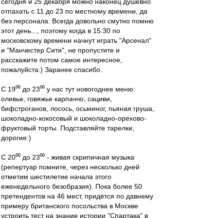
сегодня и 25 декабря можно наконец душевно
отпахать с 11 до 23 по местному времени, да
без персонала. Всегда довольно смутно помню
этот день..., поэтому когда в 15:30 по
московскому времени начнут играть "Арсенал"
и "Манчестер Сити", не пропустите и
расскажите потом самое интересное,
пожалуйста:) Заранее спасибо.
С 19⁰⁰ до 23⁰⁰ у нас тут новогоднее меню:
оливье, говяжье карпаччо, сациви,
бифстроганов, лосось, осьминог, пьяная груша,
шоколадно-кокосовый и шоколадно-орехово-
фруктовый торты. Подставляйте тарелки,
дорогие:)
С 20⁰⁰ до 23⁰⁰ - живая скрипичная музыка
(репертуар помните, через несколько дней
отметим шестилетие начала этого
еженедельного безобразия). Пока более 50
претендентов на 46 мест, придётся по давнему
примеру британского посольства в Москве
устроить тест на знание истории "Спартака" в