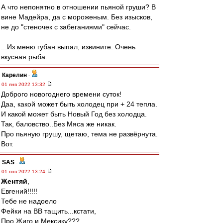
А что непонятно в отношении пьяной груши? В
вине Мадейра, да с мороженым. Без изысков,
не до "стеночек с забеганиями" сейчас.
...Из меню губан выпал, извините. Очень
вкусная рыба.
Карелин
-
01 янв 2022 13:32
Доброго новогоднего времени суток!
Даа, какой может быть холодец при + 24 тепла.
И какой может быть Новый Год без холодца.
Так, баловство..Без Мяса же никак.
Про пьяную грушу, щетаю, тема не развёрнута.
Вот.
SAS
-
01 янв 2022 13:24
Жентяй
,
Евгений!!!!!
Тебе не надоело
Фейки на ВВ тащить...кстати,
Про Жиго и Мексику???