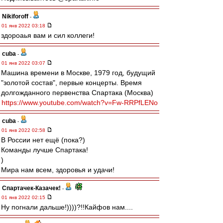
Nikiforoff
-
01 янв 2022 03:18
здороаья вам и сил коллеги!
cuba
-
01 янв 2022 03:07
Машина времени в Москве, 1979 год, будущий
"золотой состав", первые концерты. Время
долгожданного первенства Спартака (Москва)
https://www.youtube.com/watch?v=Fw-RRPfLENo
cuba
-
01 янв 2022 02:58
В России нет ещё (пока?)
Команды лучше Спартака!
)
Мира нам всем, здоровья и удачи!
Спартачек-Казачек!
-
01 янв 2022 02:15
Ну погнали дальше!))))?!!Кайфов нам....