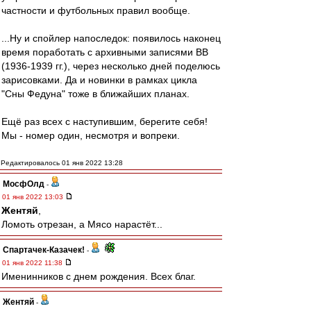
частности и футбольных правил вообще.
...Ну и спойлер напоследок: появилось наконец
время поработать с архивными записями ВВ
(1936-1939 гг.), через несколько дней поделюсь
зарисовками. Да и новинки в рамках цикла
"Сны Федуна" тоже в ближайших планах.
Ещё раз всех с наступившим, берегите себя!
Мы - номер один, несмотря и вопреки.
Редактировалось 01 янв 2022 13:28
МосфОлд
-
01 янв 2022 13:03
Жентяй
,
Ломоть отрезан, а Мясо нарастёт...
Спартачек-Казачек!
-
01 янв 2022 11:38
Именинников с днем рождения. Всех благ.
Жентяй
-