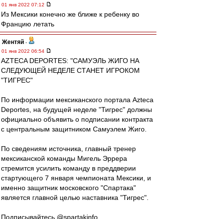
01 янв 2022 07:12
Из Мексики конечно же ближе к ребенку во
Францию летать
Жентяй
-
01 янв 2022 06:54
AZTECA DEPORTES: "САМУЭЛЬ ЖИГО НА
СЛЕДУЮЩЕЙ НЕДЕЛЕ СТАНЕТ ИГРОКОМ
"ТИГРЕС"
По информации мексиканского портала Azteca
Deportes, на будущей неделе "Тигрес" должны
официально объявить о подписании контракта
с центральным защитником Самуэлем Жиго.
По сведениям источника, главный тренер
мексиканской команды Мигель Эррера
стремится усилить команду в преддверии
стартующего 7 января чемпионата Мексики, и
именно защитник московского "Спартака"
является главной целью наставника "Тигрес".
Подписывайтесь @spartakinfo