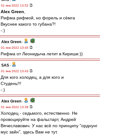
01 янв 2022 13:52
Alex Green
,
Рифма рифмой, но форель и сёмга
Вкуснее какого то губана?!
-:)
Alex Green
-
01 янв 2022 13:45
Рифма от Леонидыча летит в Кириши:))
SAS
-
01 янв 2022 13:43
Для кого холодец, а для кого и
Студень!!!
-:)
Alex Green
-
01 янв 2022 13:38
Холодец - седьмого, естественно. Не
провоцируйте на фальстарт, Андрей
Вячеславович. У нас всё по принципу "орднунг
мус зайн", здесь Вам не тут.