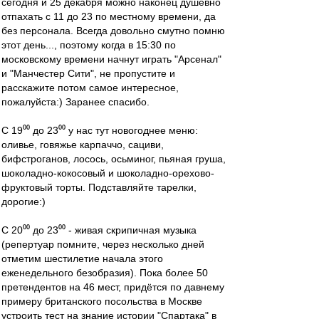
сегодня и 25 декабря можно наконец душевно
отпахать с 11 до 23 по местному времени, да
без персонала. Всегда довольно смутно помню
этот день..., поэтому когда в 15:30 по
московскому времени начнут играть "Арсенал"
и "Манчестер Сити", не пропустите и
расскажите потом самое интересное,
пожалуйста:) Заранее спасибо.
С 19⁰⁰ до 23⁰⁰ у нас тут новогоднее меню:
оливье, говяжье карпаччо, сациви,
бифстроганов, лосось, осьминог, пьяная груша,
шоколадно-кокосовый и шоколадно-орехово-
фруктовый торты. Подставляйте тарелки,
дорогие:)
С 20⁰⁰ до 23⁰⁰ - живая скрипичная музыка
(репертуар помните, через несколько дней
отметим шестилетие начала этого
еженедельного безобразия). Пока более 50
претендентов на 46 мест, придётся по давнему
примеру британского посольства в Москве
устроить тест на знание истории "Спартака" в