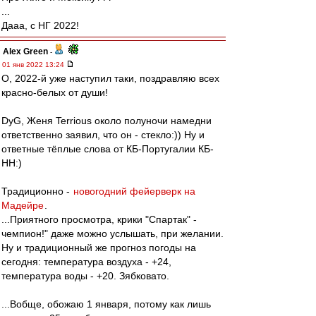
...
Дааа, с НГ 2022!
Alex Green
-
01 янв 2022 13:24
О, 2022-й уже наступил таки, поздравляю всех
красно-белых от души!
DyG, Женя Terrious около полуночи намедни
ответственно заявил, что он - стекло:)) Ну и
ответные тёплые слова от КБ-Португалии КБ-
НН:)
Традиционно -
новогодний фейерверк на
Мадейре
.
...Приятного просмотра, крики "Спартак" -
чемпион!" даже можно услышать, при желании.
Ну и традиционный же прогноз погоды на
сегодня: температура воздуха - +24,
температура воды - +20. Зябковато.
...Вобще, обожаю 1 января, потому как лишь