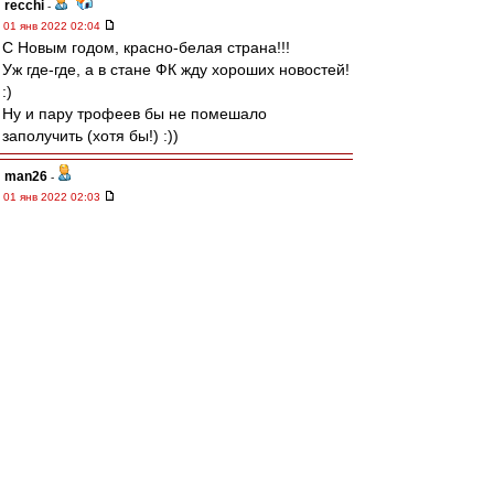
recchi
-
01 янв 2022 02:04
С Новым годом, красно-белая страна!!!
Уж где-где, а в стане ФК жду хороших новостей!
:)
Ну и пару трофеев бы не помешало
заполучить (хотя бы!) :))
man26
-
01 янв 2022 02:03
Поздравляю Сергея
Leqion
и Влада
Kid
Amnesiac
с днём рождения!
Желаю здоровья и удачи!
starry_kashka
-
01 янв 2022 01:44
С Новым годом, Красно-Белые!
mmmmm
-
01 янв 2022 01:38
С Новым годом.
И да пребудет с нами Московский Спартак!
МосфОлд
-