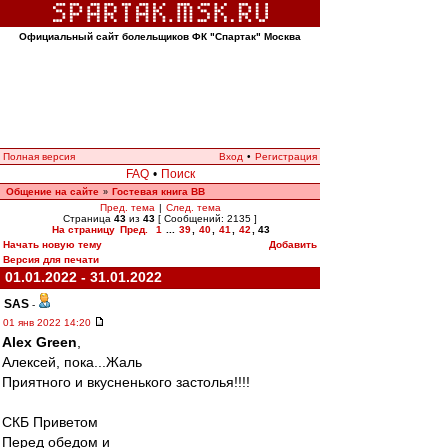
Официальный сайт болельщиков ФК "Спартак" Москва
Полная версия
Вход
•
Регистрация
FAQ
•
Поиск
Общение на сайте
Гостевая книга ВВ
»
Пред. тема
|
След. тема
Страница
43
из
43
[ Сообщений: 2135 ]
На страницу
Пред.
1
...
39
,
40
,
41
,
42
,
43
Начать новую тему
Добавить
Версия для печати
01.01.2022 - 31.01.2022
SAS
-
01 янв 2022 14:20
Alex Green
,
Алексей, пока...Жаль
Приятного и вкусненького застолья!!!!
СКБ Приветом
Перед обедом и