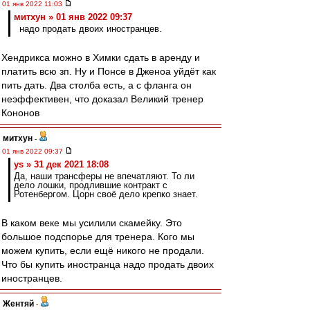
01 янв 2022 11:03
митхун » 01 янв 2022 09:37
надо продать двоих иностранцев.
Хендрикса можно в Химки сдать в аренду и
платить всю зп. Ну и Понсе в Дженоа уйдёт как
пить дать. Два столба есть, а с фланга он
неэффективен, что доказал Великий тренер
Кононов
митхун
-
01 янв 2022 09:37
ys » 31 дек 2021 18:08
Да, наши трансферы не впечатляют. То ли
дело лошки, продлившие контракт с
Ротенбергом. Цорн своё дело крепко знает.
В каком веке мы усилили скамейку. Это
большое подспорье для тренера. Кого мы
можем купить, если ещё никого не продали.
Что бы купить иностранца надо продать двоих
иностранцев.
Жентяй
-