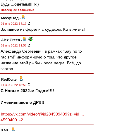
Будь ...одетым!!!!!-:)
Последнее сообщение
МосфОлд
-
01 янв 2022 14:17
Заливное из форели с судаком. КБ в жизнь!
Alex Green
-
01 янв 2022 13:56
Александр Сергеевич, в рамках "Say no to
racism!" информирую о том, что другое
название этой рыбы - boca negra. Всё, до
завтра.
RedQuite
-
01 янв 2022 13:53
С Новым 2022-м Годом!!!!
Именинников с ДР!!!!
https://vk.com/video/@id284599409?z=vid ...
4599409_-2
SAS
-