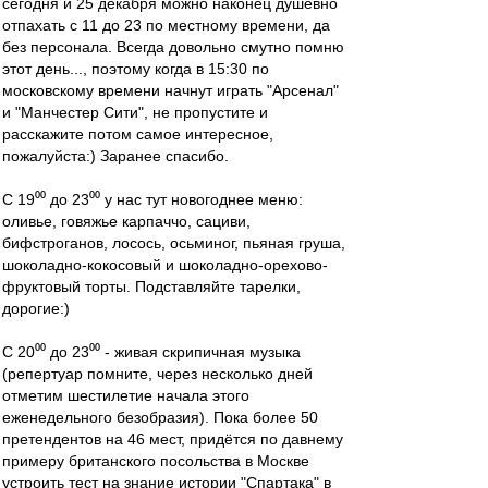
сегодня и 25 декабря можно наконец душевно
отпахать с 11 до 23 по местному времени, да
без персонала. Всегда довольно смутно помню
этот день..., поэтому когда в 15:30 по
московскому времени начнут играть "Арсенал"
и "Манчестер Сити", не пропустите и
расскажите потом самое интересное,
пожалуйста:) Заранее спасибо.
С 19⁰⁰ до 23⁰⁰ у нас тут новогоднее меню:
оливье, говяжье карпаччо, сациви,
бифстроганов, лосось, осьминог, пьяная груша,
шоколадно-кокосовый и шоколадно-орехово-
фруктовый торты. Подставляйте тарелки,
дорогие:)
С 20⁰⁰ до 23⁰⁰ - живая скрипичная музыка
(репертуар помните, через несколько дней
отметим шестилетие начала этого
еженедельного безобразия). Пока более 50
претендентов на 46 мест, придётся по давнему
примеру британского посольства в Москве
устроить тест на знание истории "Спартака" в