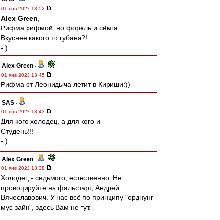
01 янв 2022 13:52
Alex Green
,
Рифма рифмой, но форель и сёмга
Вкуснее какого то губана?!
-:)
Alex Green
-
01 янв 2022 13:45
Рифма от Леонидыча летит в Кириши:))
SAS
-
01 янв 2022 13:43
Для кого холодец, а для кого и
Студень!!!
-:)
Alex Green
-
01 янв 2022 13:38
Холодец - седьмого, естественно. Не
провоцируйте на фальстарт, Андрей
Вячеславович. У нас всё по принципу "орднунг
мус зайн", здесь Вам не тут.