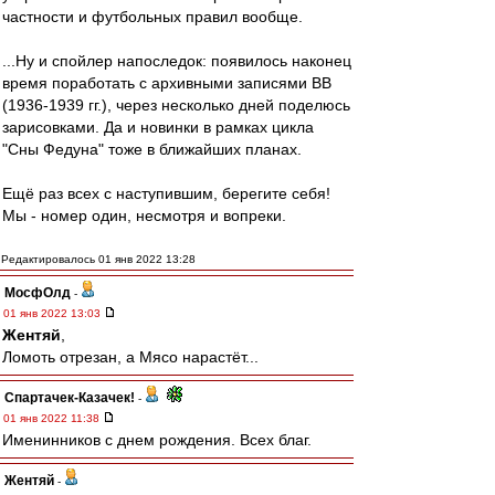
частности и футбольных правил вообще.
...Ну и спойлер напоследок: появилось наконец
время поработать с архивными записями ВВ
(1936-1939 гг.), через несколько дней поделюсь
зарисовками. Да и новинки в рамках цикла
"Сны Федуна" тоже в ближайших планах.
Ещё раз всех с наступившим, берегите себя!
Мы - номер один, несмотря и вопреки.
Редактировалось 01 янв 2022 13:28
МосфОлд
-
01 янв 2022 13:03
Жентяй
,
Ломоть отрезан, а Мясо нарастёт...
Спартачек-Казачек!
-
01 янв 2022 11:38
Именинников с днем рождения. Всех благ.
Жентяй
-