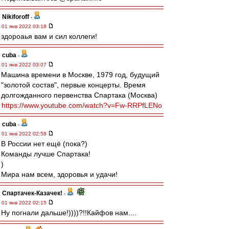
Nikiforoff
-
01 янв 2022 03:18
здороаья вам и сил коллеги!
cuba
-
01 янв 2022 03:07
Машина времени в Москве, 1979 год, будущий
"золотой состав", первые концерты. Время
долгожданного первенства Спартака (Москва)
https://www.youtube.com/watch?v=Fw-RRPfLENo
cuba
-
01 янв 2022 02:58
В России нет ещё (пока?)
Команды лучше Спартака!
)
Мира нам всем, здоровья и удачи!
Спартачек-Казачек!
-
01 янв 2022 02:15
Ну погнали дальше!))))?!!Кайфов нам....