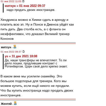
01 янв 2022 11:03
митхун » 01 янв 2022 09:37
надо продать двоих иностранцев.
Хендрикса можно в Химки сдать в аренду и
платить всю зп. Ну и Понсе в Дженоа уйдёт как
пить дать. Два столба есть, а с фланга он
неэффективен, что доказал Великий тренер
Кононов
митхун
-
01 янв 2022 09:37
ys » 31 дек 2021 18:08
Да, наши трансферы не впечатляют. То ли
дело лошки, продлившие контракт с
Ротенбергом. Цорн своё дело крепко знает.
В каком веке мы усилили скамейку. Это
большое подспорье для тренера. Кого мы
можем купить, если ещё никого не продали.
Что бы купить иностранца надо продать двоих
иностранцев.
Жентяй
-