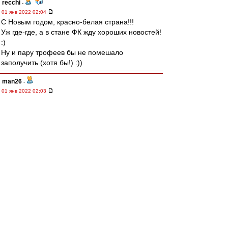
recchi
-
01 янв 2022 02:04
С Новым годом, красно-белая страна!!!
Уж где-где, а в стане ФК жду хороших новостей!
:)
Ну и пару трофеев бы не помешало
заполучить (хотя бы!) :))
man26
-
01 янв 2022 02:03
Поздравляю Сергея
Leqion
и Влада
Kid
Amnesiac
с днём рождения!
Желаю здоровья и удачи!
starry_kashka
-
01 янв 2022 01:44
С Новым годом, Красно-Белые!
mmmmm
-
01 янв 2022 01:38
С Новым годом.
И да пребудет с нами Московский Спартак!
МосфОлд
-