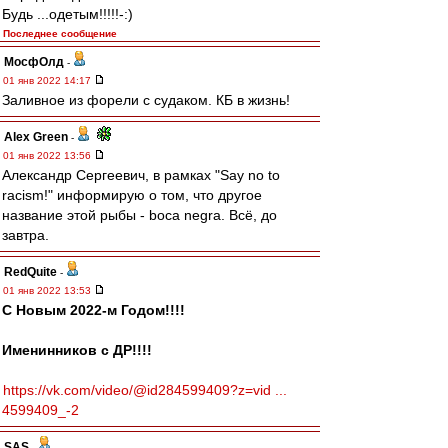
Будь ...одетым!!!!!-:)
Последнее сообщение
МосфОлд
-
01 янв 2022 14:17
Заливное из форели с судаком. КБ в жизнь!
Alex Green
-
01 янв 2022 13:56
Александр Сергеевич, в рамках "Say no to
racism!" информирую о том, что другое
название этой рыбы - boca negra. Всё, до
завтра.
RedQuite
-
01 янв 2022 13:53
С Новым 2022-м Годом!!!!
Именинников с ДР!!!!
https://vk.com/video/@id284599409?z=vid ...
4599409_-2
SAS
-