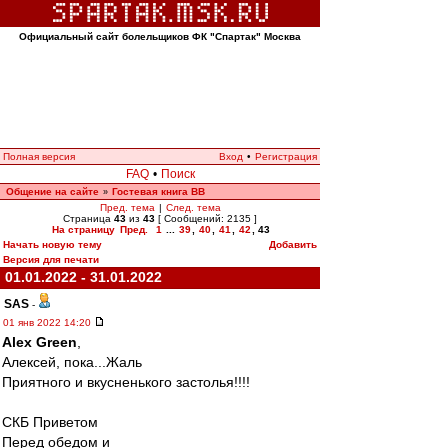
Официальный сайт болельщиков ФК "Спартак" Москва
Полная версия
Вход
•
Регистрация
FAQ
•
Поиск
Общение на сайте
Гостевая книга ВВ
»
Пред. тема
|
След. тема
Страница
43
из
43
[ Сообщений: 2135 ]
На страницу
Пред.
1
...
39
,
40
,
41
,
42
,
43
Начать новую тему
Добавить
Версия для печати
01.01.2022 - 31.01.2022
SAS
-
01 янв 2022 14:20
Alex Green
,
Алексей, пока...Жаль
Приятного и вкусненького застолья!!!!
СКБ Приветом
Перед обедом и