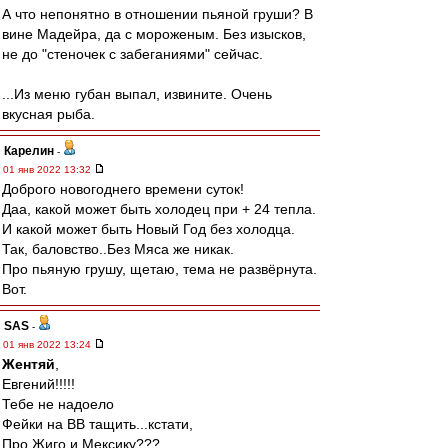
А что непонятно в отношении пьяной груши? В
вине Мадейра, да с мороженым. Без изысков,
не до "стеночек с забеганиями" сейчас.
...Из меню губан выпал, извините. Очень
вкусная рыба.
Карелин
-
01 янв 2022 13:32
Доброго новогоднего времени суток!
Даа, какой может быть холодец при + 24 тепла.
И какой может быть Новый Год без холодца.
Так, баловство..Без Мяса же никак.
Про пьяную грушу, щетаю, тема не развёрнута.
Вот.
SAS
-
01 янв 2022 13:24
Жентяй
,
Евгений!!!!!
Тебе не надоело
Фейки на ВВ тащить...кстати,
Про Жиго и Мексику???