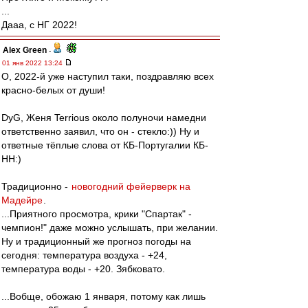
...
Дааа, с НГ 2022!
Alex Green
-
01 янв 2022 13:24
О, 2022-й уже наступил таки, поздравляю всех
красно-белых от души!
DyG, Женя Terrious около полуночи намедни
ответственно заявил, что он - стекло:)) Ну и
ответные тёплые слова от КБ-Португалии КБ-
НН:)
Традиционно -
новогодний фейерверк на
Мадейре
.
...Приятного просмотра, крики "Спартак" -
чемпион!" даже можно услышать, при желании.
Ну и традиционный же прогноз погоды на
сегодня: температура воздуха - +24,
температура воды - +20. Зябковато.
...Вобще, обожаю 1 января, потому как лишь