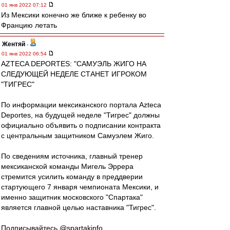
01 янв 2022 07:12
Из Мексики конечно же ближе к ребенку во
Францию летать
Жентяй
-
01 янв 2022 06:54
AZTECA DEPORTES: "САМУЭЛЬ ЖИГО НА
СЛЕДУЮЩЕЙ НЕДЕЛЕ СТАНЕТ ИГРОКОМ
"ТИГРЕС"
По информации мексиканского портала Azteca
Deportes, на будущей неделе "Тигрес" должны
официально объявить о подписании контракта
с центральным защитником Самуэлем Жиго.
По сведениям источника, главный тренер
мексиканской команды Мигель Эррера
стремится усилить команду в преддверии
стартующего 7 января чемпионата Мексики, и
именно защитник московского "Спартака"
является главной целью наставника "Тигрес".
Подписывайтесь @spartakinfo