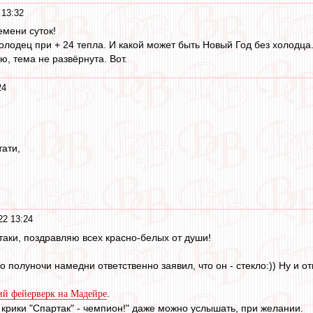
 13:32
емени суток!
олодец при + 24 тепла. И какой может быть Новый Год без холодца.
, тема не развёрнута. Вот.
24
тати,
22 13:24
таки, поздравляю всех красно-белых от души!
о полуночи намедни ответственно заявил, что он - стекло:)) Ну и 
.
ий фейерверк на Мадейре
 крики "Спартак" - чемпион!" даже можно услышать, при желании.