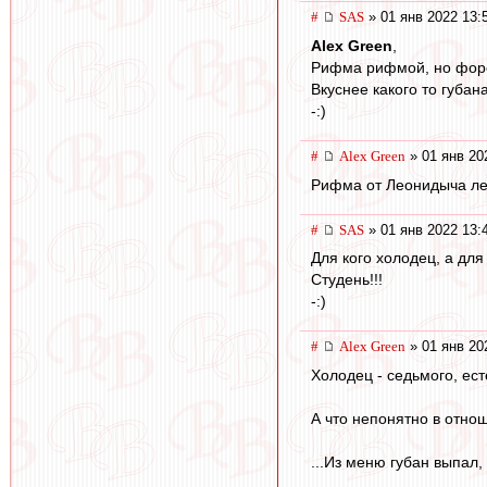
#
SAS
» 01 янв 2022 13:
Alex Green
,
Рифма рифмой, но форе
Вкуснее какого то губан
-:)
#
Alex Green
» 01 янв 20
Рифма от Леонидыча лет
#
SAS
» 01 янв 2022 13:
Для кого холодец, а для 
Студень!!!
-:)
#
Alex Green
» 01 янв 20
Холодец - седьмого, ест
А что непонятно в отно
...Из меню губан выпал,