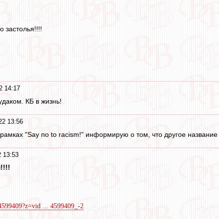
 застолья!!!!
2 14:17
даком. КБ в жизнь!
22 13:56
рамках "Say no to racism!" информирую о том, что другое название 
 13:53
!!!
4599409?z=vid ... 4599409_-2