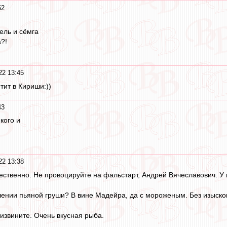
52
ль и сёмга
а?!
22 13:45
ит в Кириши:))
43
кого и
22 13:38
ественно. Не провоцируйте на фальстарт, Андрей Вячеславович. У н
шении пьяной груши? В вине Мадейра, да с мороженым. Без изысков,
 извините. Очень вкусная рыба.