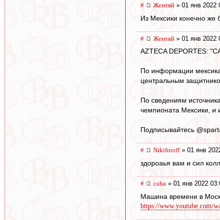
#
Жентяй
» 01 янв 2022 
Из Мексики конечно же 
#
Жентяй
» 01 янв 2022 
AZTECA DEPORTES: "
По информации мексикан
центральным защитник
По сведениям источника
чемпионата Мексики, и 
Подписывайтесь @sparta
#
Nikiforoff
» 01 янв 202
здороаья вам и сил колл
#
cuba
» 01 янв 2022 03:
Машина времени в Москв
https://www.youtube.com