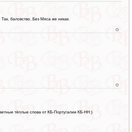
 Так, баловство..Без Мяса же никак.
ответные тёплые слова от КБ-Португалии КБ-НН:)