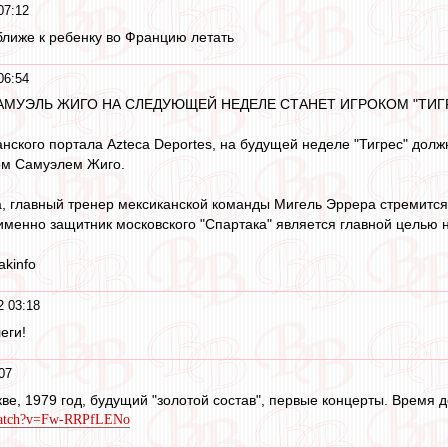
07:12
ближе к ребенку во Францию летать
06:54
САМУЭЛЬ ЖИГО НА СЛЕДУЮЩЕЙ НЕДЕЛЕ СТАНЕТ ИГРОКОМ "ТИГ
ского портала Azteca Deportes, на будущей неделе "Тигрес" долж
ом Самуэлем Жиго.
, главный тренер мексиканской команды Мигель Эррера стремится
именно защитник московского "Спартака" является главной целью н
kinfo
2 03:18
еги!
07
е, 1979 год, будущий "золотой состав", первые концерты. Время 
/watch?v=Fw-RRPfLENo