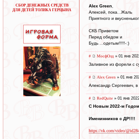
СБОР ДЕНЕЖНЫХ СРЕДСТВ
Alex Green
,
ДЛЯ ДЕТЕЙ ТОЛИКА ГЕРЦЫНА
Алексей, пока...Жаль
Приятного и вкусненького
СКБ Приветом
Перед обедом и
Будь ...одетым!!!!!-:)
#
МосфОлд
» 01 янв 202
Заливное из форели с су
#
Alex Green
» 01 янв 20
Александр Сергеевич, в 
#
RedQuite
» 01 янв 2022
С Новым 2022-м Годом!
Именинников с ДР!!!!
https://vk.com/video/@id28