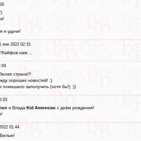
58
)
а!
я и удачи!
1 янв 2022 02:15
!!Кайфов нам....
:04
белая страна!!!
 жду хороших новостей! :)
 помешало заполучить (хотя бы!) :))
2:03
ion
и Влада
Kid Amnesiac
с днём рождения!
и!
2022 01:44
-Белые!