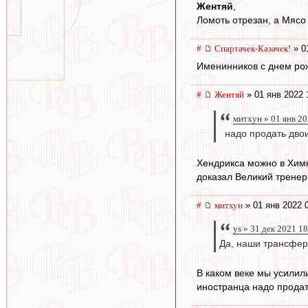
Жентяй
,
Ломоть отрезан, а Мясо 
#
Спартачек-Казачек!
» 0
Именинников с днем рож
#
Жентяй
» 01 янв 2022 
митхун » 01 янв 20
надо продать двои
Хендрикса можно в Химки
доказал Великий тренер
#
митхун
» 01 янв 2022 
ys » 31 дек 2021 1
Да, наши трансферы
В каком веке мы усилил
иностранца надо продат