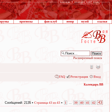
орумы
прогнозы
фан-клуб
юмор
музей
ссылки
Расширенный поиск
FAQ
Регистрация
Вход
Календарь ВВ
43
Сообщений: 2135 •
Страница
43
из
43
•
1
...
39
40
41
42