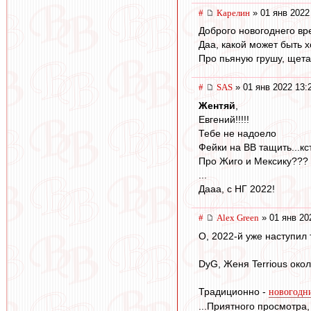
#
Карелин
» 01 янв 2022
Доброго новогоднего вр
Даа, какой может быть х
Про пьяную грушу, щетаю
#
SAS
» 01 янв 2022 13:
Жентяй
,
Евгений!!!!!
Тебе не надоело
Фейки на ВВ тащить...кс
Про Жиго и Мексику???
...
Дааа, с НГ 2022!
#
Alex Green
» 01 янв 20
О, 2022-й уже наступил 
DyG, Женя Terrious окол
Традиционно -
новогодн
...Приятного просмотра,