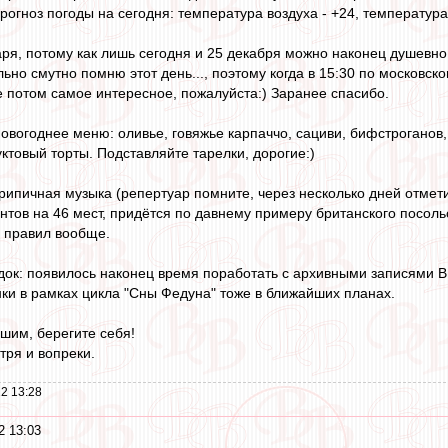
огноз погоды на сегодня: температура воздуха - +24, температура 
аря, потому как лишь сегодня и 25 декабря можно наконец душевно 
ьно смутно помню этот день..., поэтому когда в 15:30 по московск
е потом самое интересное, пожалуйста:) Заранее спасибо.
т новогоднее меню: оливье, говяжье карпаччо, сациви, бифстроганов
товый торты. Подставляйте тарелки, дорогие:)
 скрипичная музыка (репертуар помните, через несколько дней отме
тов на 46 мест, придётся по давнему примеру британского посольс
 правил вообще.
едок: появилось наконец время поработать с архивными записями ВВ
нки в рамках цикла "Сны Федуна" тоже в ближайших планах.
вшим, берегите себя!
тря и вопреки.
2 13:28
2 13:03