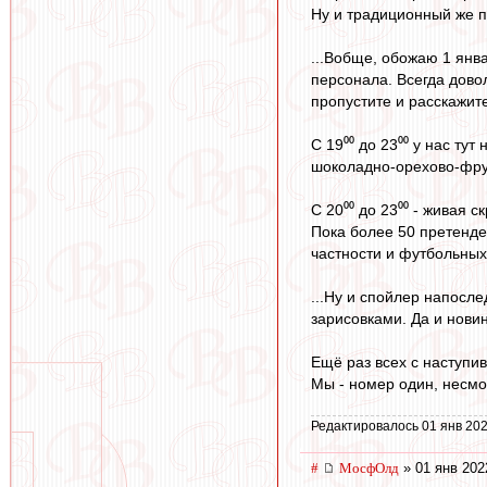
Ну и традиционный же пр
...Вобще, обожаю 1 янв
персонала. Всегда довол
пропустите и расскажит
С 19⁰⁰ до 23⁰⁰ у нас ту
шоколадно-орехово-фрук
С 20⁰⁰ до 23⁰⁰ - живая
Пока более 50 претенден
частности и футбольных
...Ну и спойлер напосл
зарисовками. Да и нови
Ещё раз всех с наступи
Мы - номер один, несмо
Редактировалось 01 янв 202
#
МосфОлд
» 01 янв 202