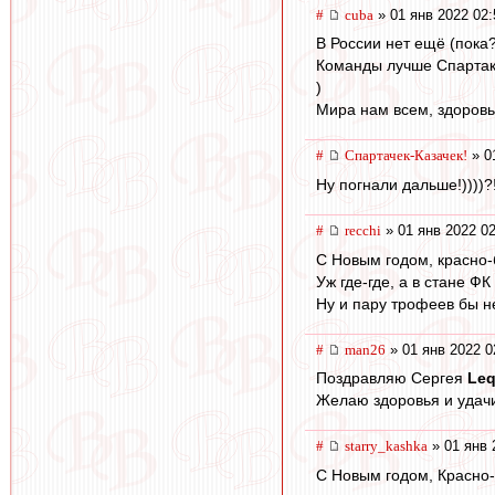
#
cuba
» 01 янв 2022 02:
В России нет ещё (пока?
Команды лучше Спартак
)
Мира нам всем, здоровь
#
Спартачек-Казачек!
» 0
Ну погнали дальше!))))?
#
recchi
» 01 янв 2022 02
С Новым годом, красно-
Уж где-где, а в стане ФК
Ну и пару трофеев бы не
#
man26
» 01 янв 2022 0
Поздравляю Сергея
Leq
Желаю здоровья и удач
#
starry_kashka
» 01 янв 
С Новым годом, Красно