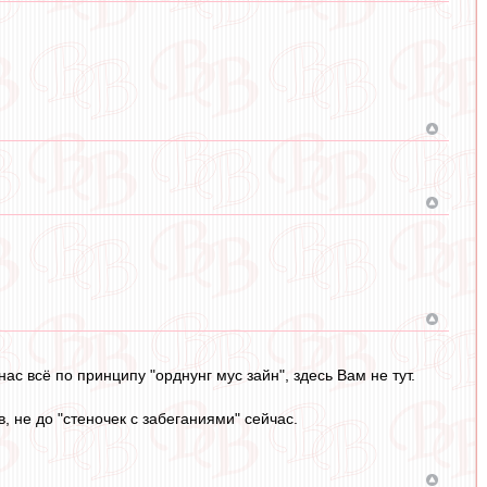
ас всё по принципу "орднунг мус зайн", здесь Вам не тут.
 не до "стеночек с забеганиями" сейчас.