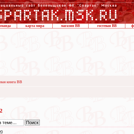
оманда
карта мира
магазин ВВ
гостевая ВВ
ф
вая книга ВВ
22
20