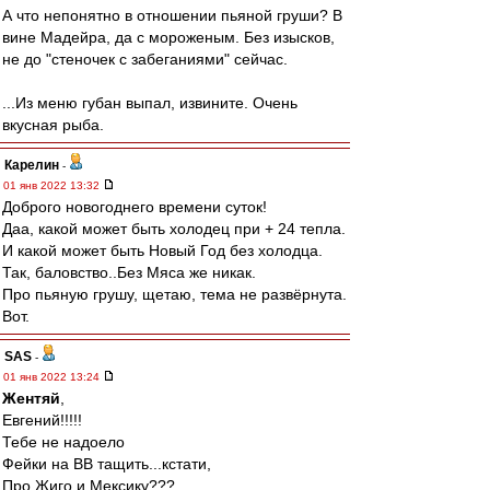
А что непонятно в отношении пьяной груши? В
вине Мадейра, да с мороженым. Без изысков,
не до "стеночек с забеганиями" сейчас.
...Из меню губан выпал, извините. Очень
вкусная рыба.
Карелин
-
01 янв 2022 13:32
Доброго новогоднего времени суток!
Даа, какой может быть холодец при + 24 тепла.
И какой может быть Новый Год без холодца.
Так, баловство..Без Мяса же никак.
Про пьяную грушу, щетаю, тема не развёрнута.
Вот.
SAS
-
01 янв 2022 13:24
Жентяй
,
Евгений!!!!!
Тебе не надоело
Фейки на ВВ тащить...кстати,
Про Жиго и Мексику???