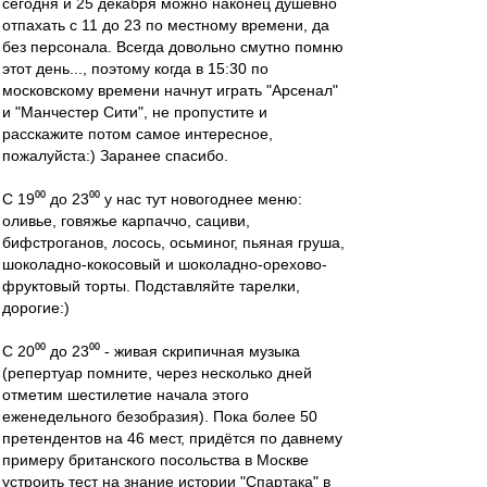
сегодня и 25 декабря можно наконец душевно
отпахать с 11 до 23 по местному времени, да
без персонала. Всегда довольно смутно помню
этот день..., поэтому когда в 15:30 по
московскому времени начнут играть "Арсенал"
и "Манчестер Сити", не пропустите и
расскажите потом самое интересное,
пожалуйста:) Заранее спасибо.
С 19⁰⁰ до 23⁰⁰ у нас тут новогоднее меню:
оливье, говяжье карпаччо, сациви,
бифстроганов, лосось, осьминог, пьяная груша,
шоколадно-кокосовый и шоколадно-орехово-
фруктовый торты. Подставляйте тарелки,
дорогие:)
С 20⁰⁰ до 23⁰⁰ - живая скрипичная музыка
(репертуар помните, через несколько дней
отметим шестилетие начала этого
еженедельного безобразия). Пока более 50
претендентов на 46 мест, придётся по давнему
примеру британского посольства в Москве
устроить тест на знание истории "Спартака" в