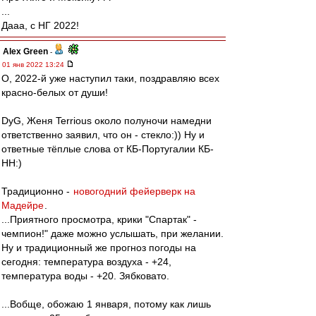
...
Дааа, с НГ 2022!
Alex Green
-
01 янв 2022 13:24
О, 2022-й уже наступил таки, поздравляю всех
красно-белых от души!
DyG, Женя Terrious около полуночи намедни
ответственно заявил, что он - стекло:)) Ну и
ответные тёплые слова от КБ-Португалии КБ-
НН:)
Традиционно -
новогодний фейерверк на
Мадейре
.
...Приятного просмотра, крики "Спартак" -
чемпион!" даже можно услышать, при желании.
Ну и традиционный же прогноз погоды на
сегодня: температура воздуха - +24,
температура воды - +20. Зябковато.
...Вобще, обожаю 1 января, потому как лишь