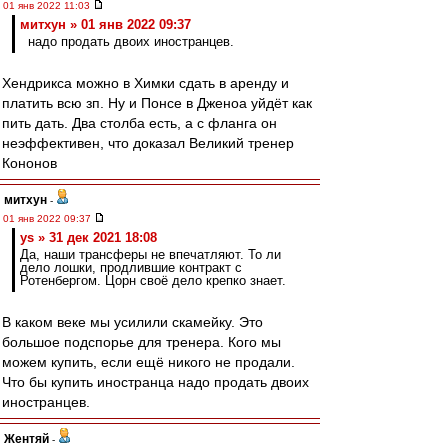
01 янв 2022 11:03
митхун » 01 янв 2022 09:37
надо продать двоих иностранцев.
Хендрикса можно в Химки сдать в аренду и
платить всю зп. Ну и Понсе в Дженоа уйдёт как
пить дать. Два столба есть, а с фланга он
неэффективен, что доказал Великий тренер
Кононов
митхун
-
01 янв 2022 09:37
ys » 31 дек 2021 18:08
Да, наши трансферы не впечатляют. То ли
дело лошки, продлившие контракт с
Ротенбергом. Цорн своё дело крепко знает.
В каком веке мы усилили скамейку. Это
большое подспорье для тренера. Кого мы
можем купить, если ещё никого не продали.
Что бы купить иностранца надо продать двоих
иностранцев.
Жентяй
-