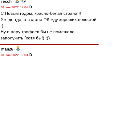
recchi
-
01 янв 2022 02:04
С Новым годом, красно-белая страна!!!
Уж где-где, а в стане ФК жду хороших новостей!
:)
Ну и пару трофеев бы не помешало
заполучить (хотя бы!) :))
man26
-
01 янв 2022 02:03
Поздравляю Сергея
Leqion
и Влада
Kid
Amnesiac
с днём рождения!
Желаю здоровья и удачи!
starry_kashka
-
01 янв 2022 01:44
С Новым годом, Красно-Белые!
mmmmm
-
01 янв 2022 01:38
С Новым годом.
И да пребудет с нами Московский Спартак!
МосфОлд
-