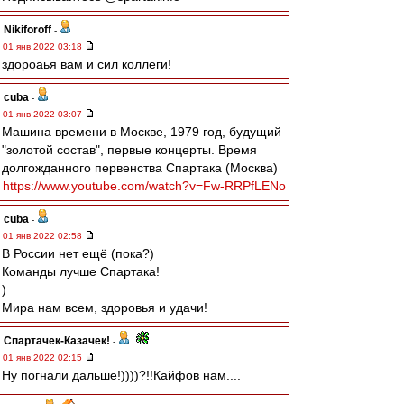
Nikiforoff
-
01 янв 2022 03:18
здороаья вам и сил коллеги!
cuba
-
01 янв 2022 03:07
Машина времени в Москве, 1979 год, будущий
"золотой состав", первые концерты. Время
долгожданного первенства Спартака (Москва)
https://www.youtube.com/watch?v=Fw-RRPfLENo
cuba
-
01 янв 2022 02:58
В России нет ещё (пока?)
Команды лучше Спартака!
)
Мира нам всем, здоровья и удачи!
Спартачек-Казачек!
-
01 янв 2022 02:15
Ну погнали дальше!))))?!!Кайфов нам....