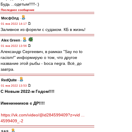
Будь ...одетым!!!!!-:)
Последнее сообщение
МосфОлд
-
01 янв 2022 14:17
Заливное из форели с судаком. КБ в жизнь!
Alex Green
-
01 янв 2022 13:56
Александр Сергеевич, в рамках "Say no to
racism!" информирую о том, что другое
название этой рыбы - boca negra. Всё, до
завтра.
RedQuite
-
01 янв 2022 13:53
С Новым 2022-м Годом!!!!
Именинников с ДР!!!!
https://vk.com/video/@id284599409?z=vid ...
4599409_-2
SAS
-