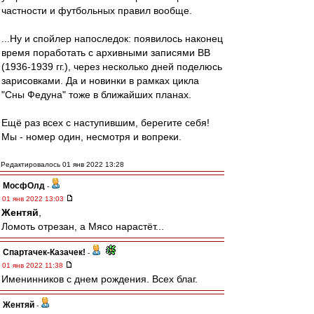
частности и футбольных правил вообще.
...Ну и спойлер напоследок: появилось наконец
время поработать с архивными записями ВВ
(1936-1939 гг.), через несколько дней поделюсь
зарисовками. Да и новинки в рамках цикла
"Сны Федуна" тоже в ближайших планах.
Ещё раз всех с наступившим, берегите себя!
Мы - номер один, несмотря и вопреки.
Редактировалось 01 янв 2022 13:28
МосфОлд
-
01 янв 2022 13:03
Жентяй
,
Ломоть отрезан, а Мясо нарастёт...
Спартачек-Казачек!
-
01 янв 2022 11:38
Именинников с днем рождения. Всех благ.
Жентяй
-