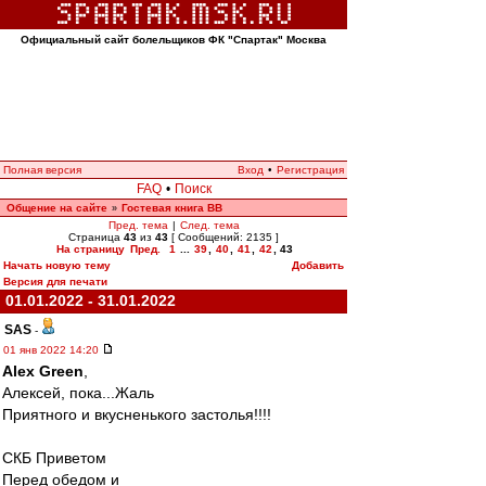
Официальный сайт болельщиков ФК "Спартак" Москва
Полная версия
Вход
•
Регистрация
FAQ
•
Поиск
Общение на сайте
Гостевая книга ВВ
»
Пред. тема
|
След. тема
Страница
43
из
43
[ Сообщений: 2135 ]
На страницу
Пред.
1
...
39
,
40
,
41
,
42
,
43
Начать новую тему
Добавить
Версия для печати
01.01.2022 - 31.01.2022
SAS
-
01 янв 2022 14:20
Alex Green
,
Алексей, пока...Жаль
Приятного и вкусненького застолья!!!!
СКБ Приветом
Перед обедом и