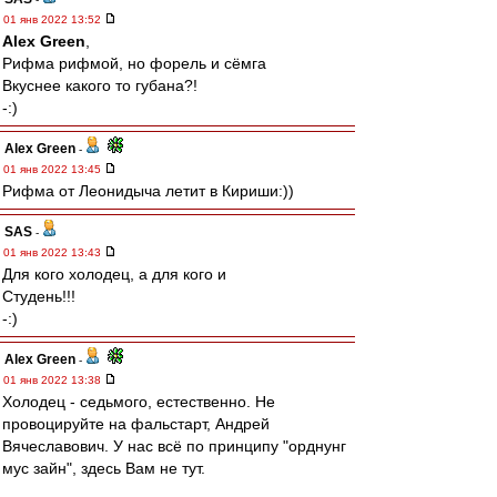
01 янв 2022 13:52
Alex Green
,
Рифма рифмой, но форель и сёмга
Вкуснее какого то губана?!
-:)
Alex Green
-
01 янв 2022 13:45
Рифма от Леонидыча летит в Кириши:))
SAS
-
01 янв 2022 13:43
Для кого холодец, а для кого и
Студень!!!
-:)
Alex Green
-
01 янв 2022 13:38
Холодец - седьмого, естественно. Не
провоцируйте на фальстарт, Андрей
Вячеславович. У нас всё по принципу "орднунг
мус зайн", здесь Вам не тут.