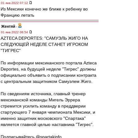
01 янв 2022 07:12
Из Мексики конечно же ближе к ребенку во
Францию летать
Жентяй
-
01 янв 2022 06:54
AZTECA DEPORTES: "САМУЭЛЬ ЖИГО НА
СЛЕДУЮЩЕЙ НЕДЕЛЕ СТАНЕТ ИГРОКОМ
"ТИГРЕС"
По информации мексиканского портала Azteca
Deportes, на будущей неделе "Тигрес" должны
официально объявить о подписании контракта
с центральным защитником Самуэлем Жиго.
По сведениям источника, главный тренер
мексиканской команды Мигель Эррера
стремится усилить команду в преддверии
стартующего 7 января чемпионата Мексики, и
именно защитник московского "Спартака"
является главной целью наставника "Тигрес".
Подписывайтесь @spartakinfo