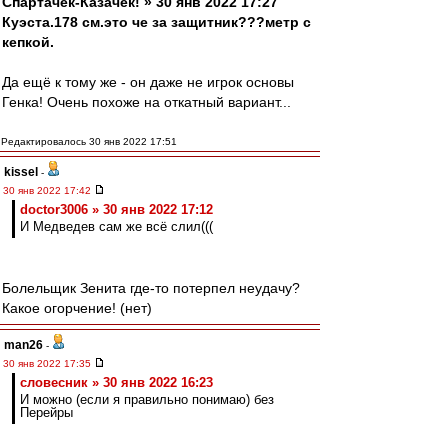
Спартачек-Казачек! » 30 янв 2022 17:27
Куэста.178 см.это че за защитник???метр с
кепкой.
Да ещё к тому же - он даже не игрок основы
Генка! Очень похоже на откатный вариант...
Редактировалось 30 янв 2022 17:51
kissel
-
30 янв 2022 17:42
doctor3006 » 30 янв 2022 17:12
И Медведев сам же всё слил(((
Болельщик Зенита где-то потерпел неудачу?
Какое огорчение! (нет)
man26
-
30 янв 2022 17:35
словесник » 30 янв 2022 16:23
И можно (если я правильно понимаю) без
Перейры