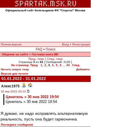
Официальный сайт болельщиков ФК "Спартак" Москва
Полная версия
Вход
•
Регистрация
FAQ
•
Поиск
Общение на сайте
Гостевая книга ВВ
»
Пред. тема
|
След. тема
Страница
3
из
43
[ Сообщений: 2135 ]
На страницу
Пред.
1
,
2
,
3
,
4
,
5
,
6
...
43
След.
Начать новую тему
Добавить
Версия для печати
01.01.2022 - 31.01.2022
Алекс1975
-
30 янв 2022 20:13
Ценитель » 30 янв 2022 19:54
Ценитель » 30 янв 2022 19:54
Я думаю, не надо исправлять альтернативную
реальность, пусть она будет гармонична.
Последнее сообщение