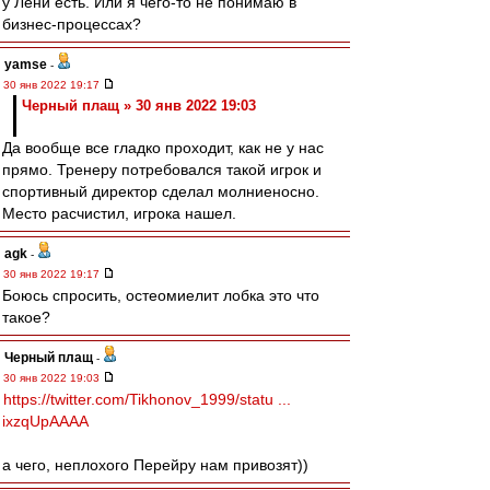
у Лёни есть. Или я чего-то не понимаю в
бизнес-процессах?
yamse
-
30 янв 2022 19:17
Черный плащ » 30 янв 2022 19:03
Да вообще все гладко проходит, как не у нас
прямо. Тренеру потребовался такой игрок и
спортивный директор сделал молниеносно.
Место расчистил, игрока нашел.
agk
-
30 янв 2022 19:17
Боюсь спросить, остеомиелит лобка это что
такое?
Черный плащ
-
30 янв 2022 19:03
https://twitter.com/Tikhonov_1999/statu ...
ixzqUpAAAA
а чего, неплохого Перейру нам привозят))