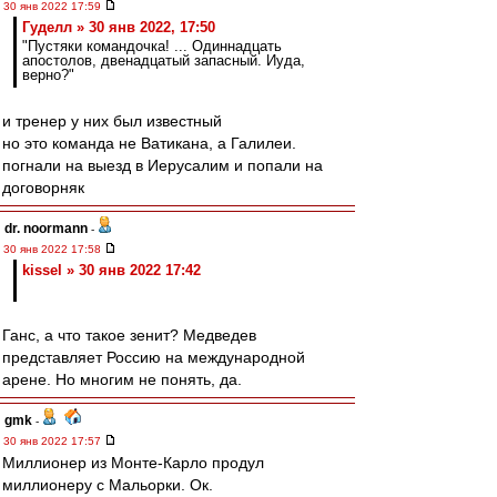
30 янв 2022 17:59
Гуделл » 30 янв 2022, 17:50
"Пустяки командочка! ... Одиннадцать
апостолов, двенадцатый запасный. Иуда,
верно?"
и тренер у них был известный
но это команда не Ватикана, а Галилеи.
погнали на выезд в Иерусалим и попали на
договорняк
dr. noormann
-
30 янв 2022 17:58
kissel » 30 янв 2022 17:42
Ганс, а что такое зенит? Медведев
представляет Россию на международной
арене. Но многим не понять, да.
gmk
-
30 янв 2022 17:57
Миллионер из Монте-Карло продул
миллионеру с Мальорки. Ок.