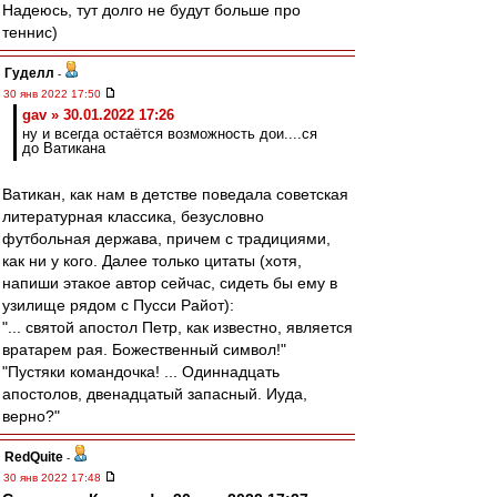
Надеюсь, тут долго не будут больше про
теннис)
Гуделл
-
30 янв 2022 17:50
gav » 30.01.2022 17:26
ну и всегда остаётся возможность дои....ся
до Ватикана
Ватикан, как нам в детстве поведала советская
литературная классика, безусловно
футбольная держава, причем с традициями,
как ни у кого. Далее только цитаты (хотя,
напиши этакое автор сейчас, сидеть бы ему в
узилище рядом с Пусси Райот):
"... святой апостол Петр, как известно, является
вратарем рая. Божественный символ!"
"Пустяки командочка! ... Одиннадцать
апостолов, двенадцатый запасный. Иуда,
верно?"
RedQuite
-
30 янв 2022 17:48