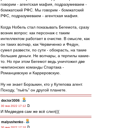
говорим - агентская мафия, подразумеваем -
бомжатский РФС. Мы говорим - бомжатский
РФС, подразумеваем - агентская мафия.
Когда Нобель стал показывать Бегемота, сразу
возник вопрос: как персонаж с таким
интеллектом работает в очистке. В смысле, как
он таких волчар, как Червиченко и Федун,
сумел развести, по сути - обокрасть, на такие
большие деньги. Не волчары, а терпилы какие-
то. Но при этом Бегемот ведь уничтожил две
чемпионских команды Спартака -
Романцевскую и Карреровскую.
Ну не знает Борзыкин, кто у Кутепова агент.
Походу, "пьёть" он другой планете.
doctor3006
-
30 янв 2022 17:12
И Медведев сам же всё слил(((
malyushenko
-
30 янв 2022 17:10