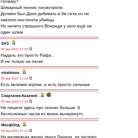
Почему?
Шикарный теннис посмотрели.
Должен был Даня добивать в 3м сете,но не
хватило инстинкта убийцы.
Но ничего страшного.Впереди у него ещё не
один шлем.
SAS
-
30 янв 2022 17:15
Надаль это просто Рафа...
И не только на песке
visahouse
-
30 янв 2022 17:14
Есть великие игроки, а есть просто сильные.
Спартачек-Казачек!
-
30 янв 2022 17:14
Не пишите здесь про теннис больше .6
бесполезных часов из жизни вычеркнуто.
МосфОлд
-
30 янв 2022 17:12
На медвежьих жилах тянул Данила, да застрял