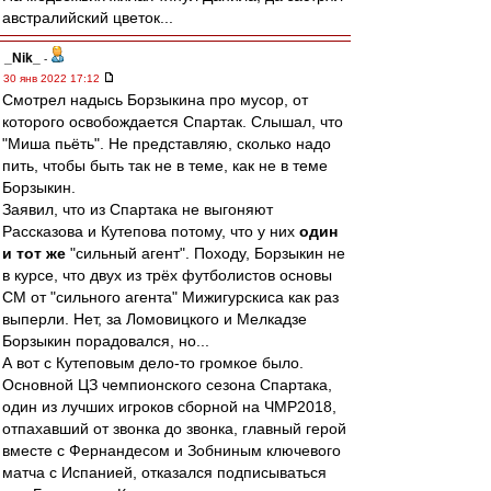
австралийский цветок...
_Nik_
-
30 янв 2022 17:12
Смотрел надысь Борзыкина про мусор, от
которого освобождается Спартак. Слышал, что
"Миша пьёть". Не представляю, сколько надо
пить, чтобы быть так не в теме, как не в теме
Борзыкин.
Заявил, что из Спартака не выгоняют
Рассказова и Кутепова потому, что у них
один
и тот же
"сильный агент". Походу, Борзыкин не
в курсе, что двух из трёх футболистов основы
СМ от "сильного агента" Мижигурскиса как раз
выперли. Нет, за Ломовицкого и Мелкадзе
Борзыкин порадовался, но...
А вот с Кутеповым дело-то громкое было.
Основной ЦЗ чемпионского сезона Спартака,
один из лучших игроков сборной на ЧМР2018,
отпахавший от звонка до звонка, главный герой
вместе с Фернандесом и Зобниным ключевого
матча с Испанией, отказался подписываться