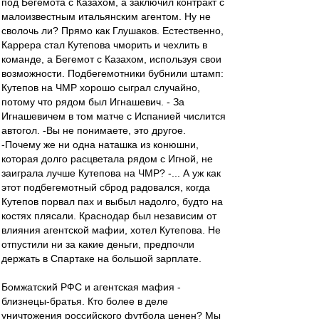
под Бегемота с Казахом, а заключил контракт с
малоизвестным итальянским агентом. Ну не
сволочь ли? Прямо как Глушаков. Естественно,
Каррера стал Кутепова чморить и чехлить в
команде, а Бегемот с Казахом, используя свои
возможности. Подбегемотники бубнили штамп:
Кутепов на ЧМР хорошо сыграл случайно,
потому что рядом был Игнашевич. - За
Игнашевичем в том матче с Испанией числится
автогол. -Вы не понимаете, это другое.
-Почему же ни одна наташка из конюшни,
которая долго расцветала рядом с Игной, не
заиграла лучше Кутепова на ЧМР? -... А уж как
этот подбегемотный сброд радовался, когда
Кутепов порвал пах и выбыл надолго, будто на
костях плясали. Краснодар был независим от
влияния агентской мафии, хотел Кутепова. Не
отпустили ни за какие деньги, предпочли
держать в Спартаке на большой зарплате.
Бомжатский РФС и агентская мафия -
близнецы-братья. Кто более в деле
уничтожения российского футбола ценен? Мы