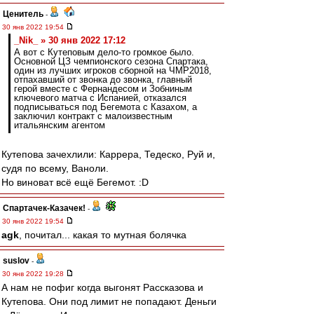
Ценитель
-
30 янв 2022 19:54
_Nik_ » 30 янв 2022 17:12
А вот с Кутеповым дело-то громкое было.
Основной ЦЗ чемпионского сезона Спартака,
один из лучших игроков сборной на ЧМР2018,
отпахавший от звонка до звонка, главный
герой вместе с Фернандесом и Зобниным
ключевого матча с Испанией, отказался
подписываться под Бегемота с Казахом, а
заключил контракт с малоизвестным
итальянским агентом
Кутепова зачехлили: Каррера, Тедеско, Руй и,
судя по всему, Ваноли.
Но виноват всё ещё Бегемот. :D
Спартачек-Казачек!
-
30 янв 2022 19:54
agk
, почитал... какая то мутная болячка
suslov
-
30 янв 2022 19:28
А нам не пофиг когда выгонят Рассказова и
Кутепова. Они под лимит не попадают. Деньги