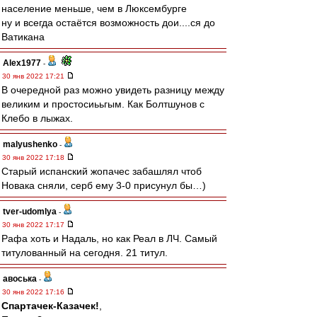
население меньше, чем в Люксембурге
ну и всегда остаётся возможность дои....ся до
Ватикана
Alex1977
-
30 янв 2022 17:21
В очередной раз можно увидеть разницу между
великим и простосиььгым. Как Болтшунов с
Клебо в лыжах.
malyushenko
-
30 янв 2022 17:18
Старый испанский жопачес забашлял чтоб
Новака сняли, серб ему 3-0 присунул бы…)
tver-udomlya
-
30 янв 2022 17:17
Рафа хоть и Надаль, но как Реал в ЛЧ. Самый
титулованный на сегодня. 21 титул.
авоська
-
30 янв 2022 17:16
Спартачек-Казачек!
,