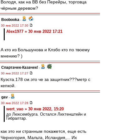
Володя, как на ВВ без Перейры, торговца
чёрным деревом?
Boobooka
-
30 янв 2022 17:30
Alex1977 » 30 янв 2022 17:21
А кто из Большунова и Клэбо кто по твоему
мнению? )
Спартачек-Казачек!
-
30 янв 2022 17:27
Куэста.178 см.это че за защитник???метр с
кепкой.
gav
-
30 янв 2022 17:26
wert_vao » 30 янв 2022, 15:20
до Люксембурга. Остался Лихтенштейн и
Гибралтар.
как это ни странным покажется, еще есть
Черногория, Мальта, Исландия,... Их