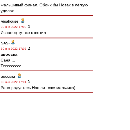
Фальшивый финал. Обоих бы Новак в лёгкую
уделал.
visahouse
-
30 янв 2022 17:09
Испанец тут же ответил
SAS
-
30 янв 2022 17:05
авоська
,
Саня....
Тссссссссс
авоська
-
30 янв 2022 17:04
Рано радуетесь.Нашли тоже мальчика)
doctor3006
-
30 янв 2022 17:03
офигеть, Медведев брэйк сделал!
Σπάρτακος
-
30 янв 2022 16:58