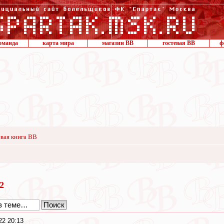
оманда
карта мира
магазин ВВ
гостевая ВВ
ф
вая книга ВВ
22
22 20:13