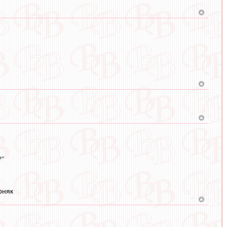
?"
рняк