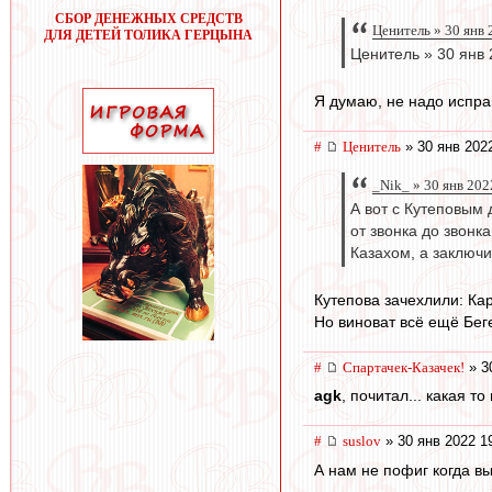
СБОР ДЕНЕЖНЫХ СРЕДСТВ
Ценитель » 30 янв 
ДЛЯ ДЕТЕЙ ТОЛИКА ГЕРЦЫНА
Ценитель » 30 янв 
Я думаю, не надо испра
#
Ценитель
» 30 янв 202
_Nik_ » 30 янв 202
А вот с Кутеповым
от звонка до звонк
Казахом, а заключ
Кутепова зачехлили: Кар
Но виноват всё ещё Беге
#
Спартачек-Казачек!
» 3
agk
, почитал... какая т
#
suslov
» 30 янв 2022 1
А нам не пофиг когда вы