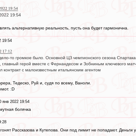
2022 19:54
2022 19:54
влять альтернативную реальность, пусть она будет гармонична.
2 19:54
2 17:12
 дело-то громкое было. Основной ЦЗ чемпионского сезона Спартака
а, главный герой вместе с Фернандесом и Зобниным ключевого мат
ил контракт с малоизвестным итальянским агентом
рера, Тедеско, Руй и, судя по всему, Ваноли.
мот. :D
0 янв 2022 19:54
о мутная болячка
9:28
гонят Рассказова и Кутепова. Они под лимит не попадают. Деньги 