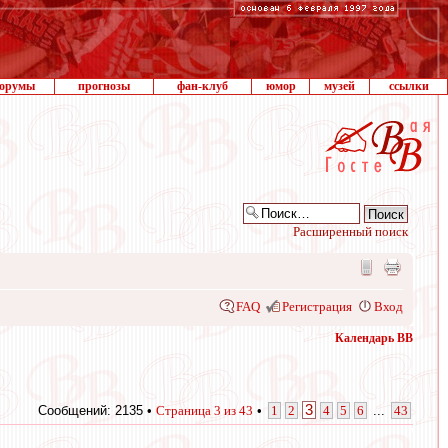
орумы
прогнозы
фан-клуб
юмор
музей
ссылки
Расширенный поиск
FAQ
Регистрация
Вход
Календарь ВВ
3
Сообщений: 2135 •
Страница
3
из
43
•
1
2
4
5
6
...
43