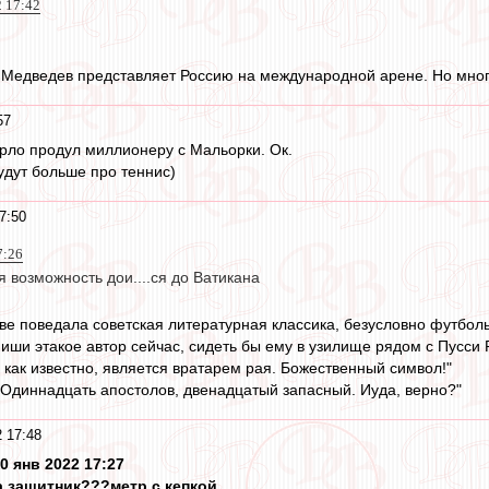
2 17:42
т? Медведев представляет Россию на международной арене. Но мног
57
рло продул миллионеру с Мальорки. Ок.
удут больше про теннис)
7:50
7:26
ся возможность дои....ся до Ватикана
тве поведала советская литературная классика, безусловно футболь
пиши этакое автор сейчас, сидеть бы ему в узилище рядом с Пусси 
р, как известно, является вратарем рая. Божественный символ!"
.. Одиннадцать апостолов, двенадцатый запасный. Иуда, верно?"
 17:48
0 янв 2022 17:27
за защитник???метр с кепкой.