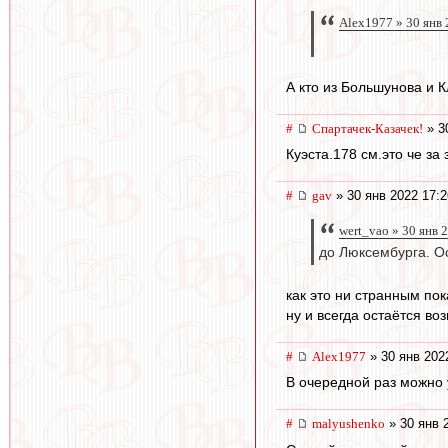
Alex1977 » 30 янв 
А кто из Большунова и К
#
Спартачек-Казачек!
» 3
Куэста.178 см.это че за
#
gav
» 30 янв 2022 17:2
wert_vao » 30 янв 
до Люксембурга. О
как это ни странным по
ну и всегда остаётся во
#
Alex1977
» 30 янв 202
В очередной раз можно 
#
malyushenko
» 30 янв 