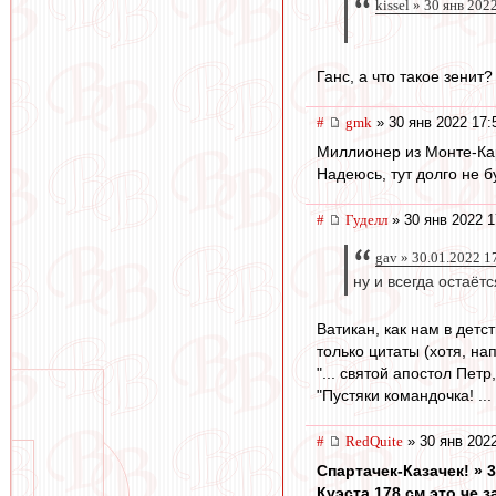
kissel » 30 янв 202
Ганс, а что такое зени
#
gmk
» 30 янв 2022 17:
Миллионер из Монте-Ка
Надеюсь, тут долго не б
#
Гуделл
» 30 янв 2022 1
gav » 30.01.2022 1
ну и всегда остаёт
Ватикан, как нам в детс
только цитаты (хотя, на
"... святой апостол Пет
"Пустяки командочка! .
#
RedQuite
» 30 янв 2022
Спартачек-Казачек! » 3
Куэста.178 см.это че 