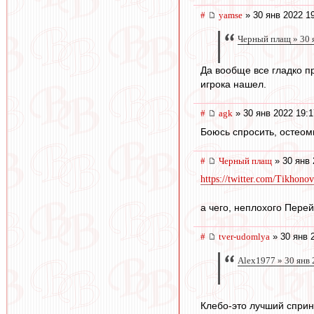
#
yamse
» 30 янв 2022 1
Черный плащ » 30 
Да вообще все гладко п
игрока нашел.
#
agk
» 30 янв 2022 19:1
Боюсь спросить, остеоми
#
Черный плащ
» 30 янв 
https://twitter.com/Tikhon
а чего, неплохого Перей
#
tver-udomlya
» 30 янв 
Alex1977 » 30 янв 
Клебо-это лучший спринт