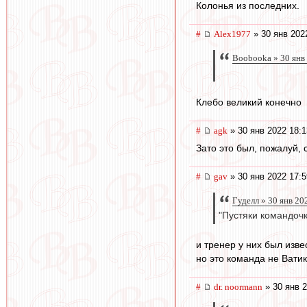
Колонья из последних.
#
Alex1977
» 30 янв 202
Boobooka » 30 янв
Клебо великий конечно
#
agk
» 30 янв 2022 18:1
Зато это был, пожалуй, 
#
gav
» 30 янв 2022 17:5
Гуделл » 30 янв 20
"Пустяки командочк
и тренер у них был изв
но это команда не Вати
#
dr. noormann
» 30 янв 2