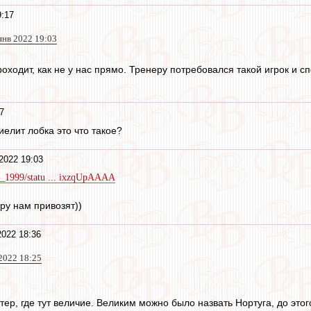
9:17
янв 2022 19:03
роходит, как не у нас прямо. Тренеру потребовался такой игрок и 
7
елит лобка это что такое?
2022 19:03
ov_1999/statu ... ixzqUpAAAA
ру нам привозят))
2022 18:36
2022 18:25
ер, где тут величие. Великим можно было назвать Нортуга, до этого