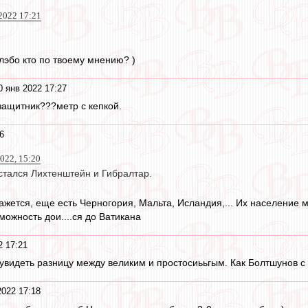
2022 17:21
лэбо кто по твоему мнению? )
0 янв 2022 17:27
 защитник???метр с кепкой.
6
2022, 15:20
стался Лихтенштейн и Гибралтар.
кажется, еще есть Черногория, Мальта, Исландия,... Их население
зможность дои....ся до Ватикана
2 17:21
увидеть разницу между великим и простосиььгым. Как Болтшунов с
2022 17:18