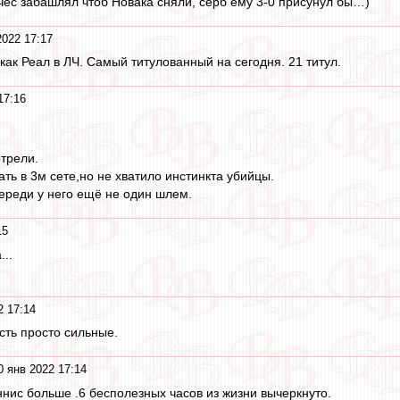
ес забашлял чтоб Новака сняли, серб ему 3-0 присунул бы…)
2022 17:17
как Реал в ЛЧ. Самый титулованный на сегодня. 21 титул.
17:16
трели.
ть в 3м сете,но не хватило инстинкта убийцы.
ереди у него ещё не один шлем.
15
..
2 17:14
есть просто сильные.
0 янв 2022 17:14
ннис больше .6 бесполезных часов из жизни вычеркнуто.