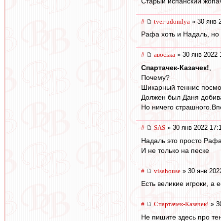
Старый испанский жопач
#
tver-udomlya
» 30 янв 
Рафа хоть и Надаль, но 
#
авоська
» 30 янв 2022 
Спартачек-Казачек!
,
Почему?
Шикарный теннис посмо
Должен был Даня добива
Но ничего страшного.Вп
#
SAS
» 30 янв 2022 17:
Надаль это просто Рафа.
И не только на песке
#
visahouse
» 30 янв 202
Есть великие игроки, а 
#
Спартачек-Казачек!
» 3
Не пишите здесь про те