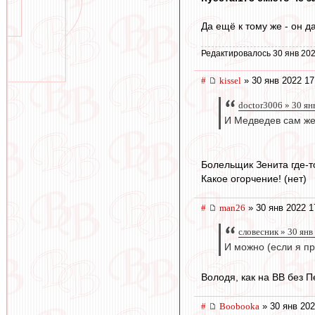
Да ещё к тому же - он д
Редактировалось 30 янв 202
#
kissel
» 30 янв 2022 17
doctor3006 » 30 ян
И Медведев сам же 
Болельщик Зенита где-т
Какое огорчение! (нет)
#
man26
» 30 янв 2022 1
словесник » 30 янв
И можно (если я п
Володя, как на ВВ без 
#
Boobooka
» 30 янв 202