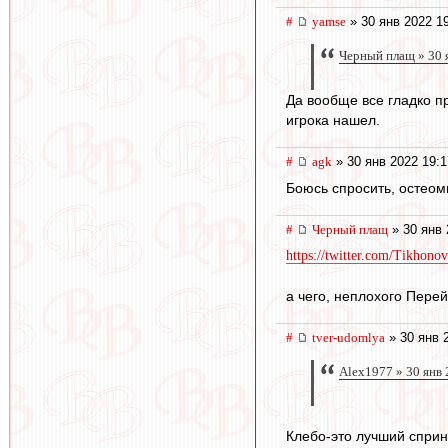
#
yamse
» 30 янв 2022 1
Черный плащ » 30 
Да вообще все гладко п
игрока нашел.
#
agk
» 30 янв 2022 19:1
Боюсь спросить, остеоми
#
Черный плащ
» 30 янв 
https://twitter.com/Tikhon
а чего, неплохого Перей
#
tver-udomlya
» 30 янв 
Alex1977 » 30 янв 
Клебо-это лучший спринт