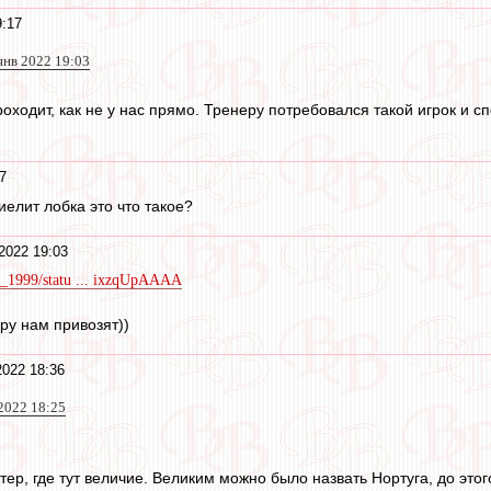
9:17
янв 2022 19:03
роходит, как не у нас прямо. Тренеру потребовался такой игрок и 
7
елит лобка это что такое?
2022 19:03
ov_1999/statu ... ixzqUpAAAA
ру нам привозят))
2022 18:36
2022 18:25
ер, где тут величие. Великим можно было назвать Нортуга, до этого