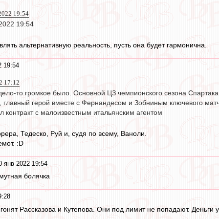
2022 19:54
2022 19:54
влять альтернативную реальность, пусть она будет гармонична.
2 19:54
2 17:12
 дело-то громкое было. Основной ЦЗ чемпионского сезона Спартака
а, главный герой вместе с Фернандесом и Зобниным ключевого мат
ил контракт с малоизвестным итальянским агентом
рера, Тедеско, Руй и, судя по всему, Ваноли.
мот. :D
0 янв 2022 19:54
о мутная болячка
9:28
гонят Рассказова и Кутепова. Они под лимит не попадают. Деньги 