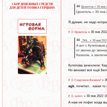
СБОР ДЕНЕЖНЫХ СРЕДСТВ
Ценитель » 30 янв 
ДЛЯ ДЕТЕЙ ТОЛИКА ГЕРЦЫНА
Ценитель » 30 янв 
Я думаю, не надо испра
#
Ценитель
» 30 янв 202
_Nik_ » 30 янв 202
А вот с Кутеповым
от звонка до звонк
Казахом, а заключ
Кутепова зачехлили: Кар
Но виноват всё ещё Беге
#
Спартачек-Казачек!
» 3
agk
, почитал... какая т
#
suslov
» 30 янв 2022 1
А нам не пофиг когда вы