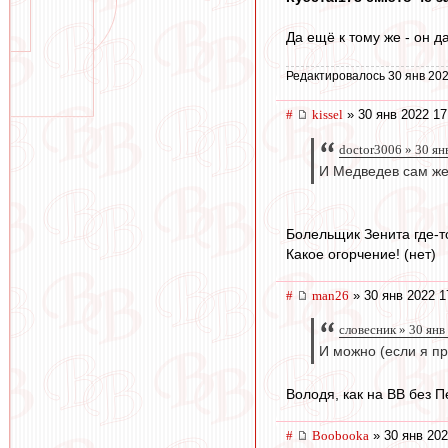
Да ещё к тому же - он д
Редактировалось 30 янв 202
#
kissel
» 30 янв 2022 17
doctor3006 » 30 ян
И Медведев сам же 
Болельщик Зенита где-т
Какое огорчение! (нет)
#
man26
» 30 янв 2022 1
словесник » 30 янв
И можно (если я п
Володя, как на ВВ без 
#
Boobooka
» 30 янв 202