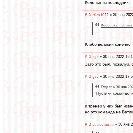
Колонья из последних.
#
Alex1977
» 30 янв 202
Boobooka » 30 янв
Клебо великий конечно
#
agk
» 30 янв 2022 18:1
Зато это был, пожалуй, 
#
gav
» 30 янв 2022 17:5
Гуделл » 30 янв 20
"Пустяки командочк
и тренер у них был изв
но это команда не Вати
#
dr. noormann
» 30 янв 2