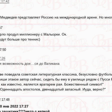
2 17:42
т? Медведев представляет Россию на международной арене. Но мног
57
рло продул миллионеру с Мальорки. Ок.
удут больше про теннис)
7:50
7:26
ся возможность дои....ся до Ватикана
тве поведала советская литературная классика, безусловно футболь
пиши этакое автор сейчас, сидеть бы ему в узилище рядом с Пусси 
р, как известно, является вратарем рая. Божественный символ!"
.. Одиннадцать апостолов, двенадцатый запасный. Иуда, верно?"
 17:48
0 янв 2022 17:27
за защитник???метр с кепкой.