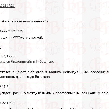
2022 17:21
лэбо кто по твоему мнению? )
0 янв 2022 17:27
 защитник???метр с кепкой.
6
2022, 15:20
стался Лихтенштейн и Гибралтар.
кажется, еще есть Черногория, Мальта, Исландия,... Их население
зможность дои....ся до Ватикана
2 17:21
увидеть разницу между великим и простосиььгым. Как Болтшунов с
2022 17:18