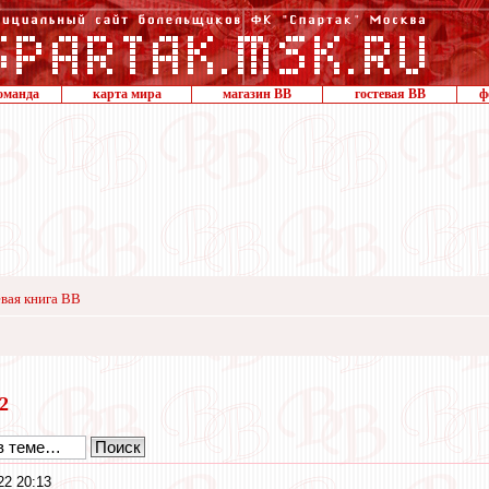
оманда
карта мира
магазин ВВ
гостевая ВВ
ф
вая книга ВВ
22
22 20:13