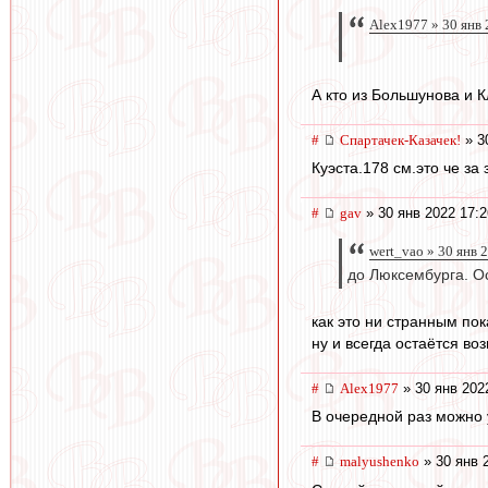
Alex1977 » 30 янв 
А кто из Большунова и К
#
Спартачек-Казачек!
» 3
Куэста.178 см.это че за
#
gav
» 30 янв 2022 17:2
wert_vao » 30 янв 
до Люксембурга. О
как это ни странным по
ну и всегда остаётся во
#
Alex1977
» 30 янв 202
В очередной раз можно 
#
malyushenko
» 30 янв 