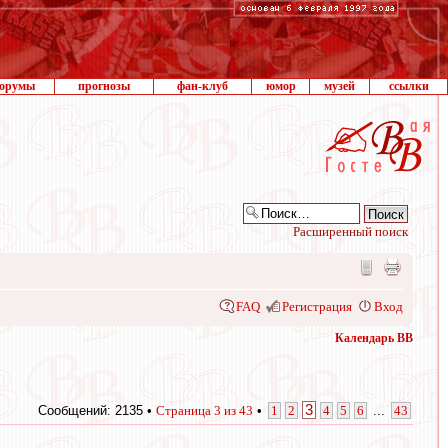
орумы
прогнозы
фан-клуб
юмор
музей
ссылки
Расширенный поиск
FAQ
Регистрация
Вход
Календарь ВВ
3
Сообщений: 2135 •
Страница
3
из
43
•
1
2
4
5
6
...
43