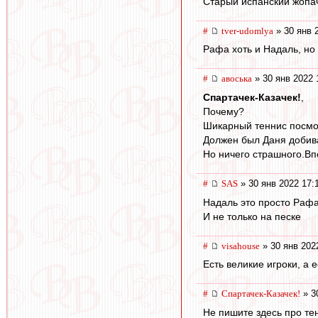
Старый испанский жопач
#
tver-udomlya
» 30 янв 
Рафа хоть и Надаль, но 
#
авоська
» 30 янв 2022 
Спартачек-Казачек!
,
Почему?
Шикарный теннис посмо
Должен был Даня добива
Но ничего страшного.Вп
#
SAS
» 30 янв 2022 17:
Надаль это просто Рафа.
И не только на песке
#
visahouse
» 30 янв 202
Есть великие игроки, а 
#
Спартачек-Казачек!
» 3
Не пишите здесь про те