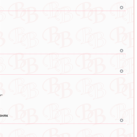
?"
рняк