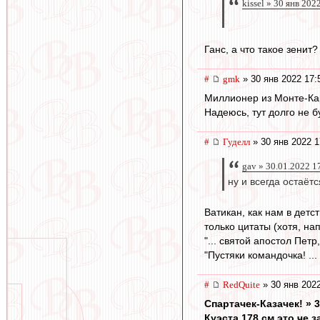
kissel » 30 янв 202
Ганс, а что такое зени
#
gmk
» 30 янв 2022 17:
Миллионер из Монте-Ка
Надеюсь, тут долго не б
#
Гуделл
» 30 янв 2022 1
gav » 30.01.2022 1
ну и всегда остаёт
Ватикан, как нам в детс
только цитаты (хотя, на
"... святой апостол Пет
"Пустяки командочка! .
#
RedQuite
» 30 янв 2022
Спартачек-Казачек! » 3
Куэста.178 см.это че 