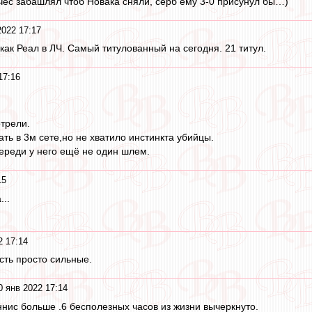
ес забашлял чтоб Новака сняли, серб ему 3-0 присунул бы…)
2022 17:17
как Реал в ЛЧ. Самый титулованный на сегодня. 21 титул.
17:16
трели.
ть в 3м сете,но не хватило инстинкта убийцы.
ереди у него ещё не один шлем.
15
..
2 17:14
есть просто сильные.
0 янв 2022 17:14
ннис больше .6 бесполезных часов из жизни вычеркнуто.