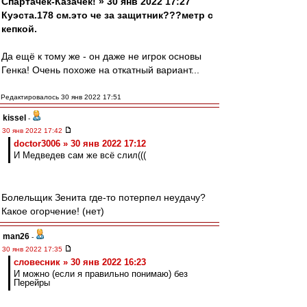
Спартачек-Казачек! » 30 янв 2022 17:27
Куэста.178 см.это че за защитник???метр с
кепкой.
Да ещё к тому же - он даже не игрок основы
Генка! Очень похоже на откатный вариант...
Редактировалось 30 янв 2022 17:51
kissel
-
30 янв 2022 17:42
doctor3006 » 30 янв 2022 17:12
И Медведев сам же всё слил(((
Болельщик Зенита где-то потерпел неудачу?
Какое огорчение! (нет)
man26
-
30 янв 2022 17:35
словесник » 30 янв 2022 16:23
И можно (если я правильно понимаю) без
Перейры