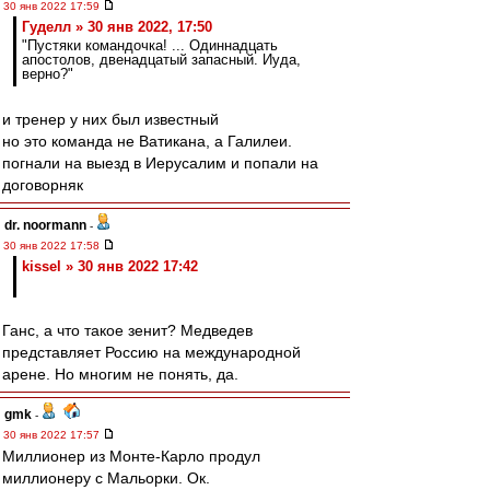
30 янв 2022 17:59
Гуделл » 30 янв 2022, 17:50
"Пустяки командочка! ... Одиннадцать
апостолов, двенадцатый запасный. Иуда,
верно?"
и тренер у них был известный
но это команда не Ватикана, а Галилеи.
погнали на выезд в Иерусалим и попали на
договорняк
dr. noormann
-
30 янв 2022 17:58
kissel » 30 янв 2022 17:42
Ганс, а что такое зенит? Медведев
представляет Россию на международной
арене. Но многим не понять, да.
gmk
-
30 янв 2022 17:57
Миллионер из Монте-Карло продул
миллионеру с Мальорки. Ок.