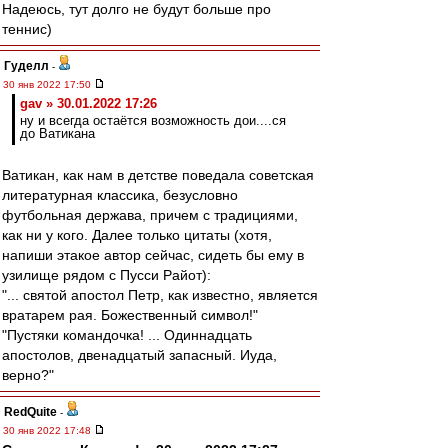
Надеюсь, тут долго не будут больше про
теннис)
Гуделл
-
30 янв 2022 17:50
gav » 30.01.2022 17:26
ну и всегда остаётся возможность дои....ся
до Ватикана
Ватикан, как нам в детстве поведала советская
литературная классика, безусловно
футбольная держава, причем с традициями,
как ни у кого. Далее только цитаты (хотя,
напиши этакое автор сейчас, сидеть бы ему в
узилище рядом с Пусси Райот):
"... святой апостол Петр, как известно, является
вратарем рая. Божественный символ!"
"Пустяки командочка! ... Одиннадцать
апостолов, двенадцатый запасный. Иуда,
верно?"
RedQuite
-
30 янв 2022 17:48