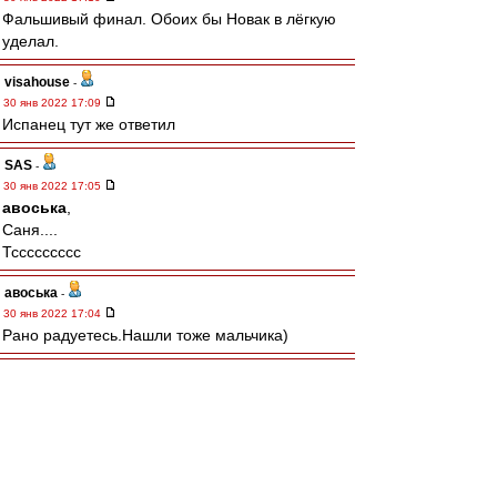
Фальшивый финал. Обоих бы Новак в лёгкую
уделал.
visahouse
-
30 янв 2022 17:09
Испанец тут же ответил
SAS
-
30 янв 2022 17:05
авоська
,
Саня....
Тссссссссс
авоська
-
30 янв 2022 17:04
Рано радуетесь.Нашли тоже мальчика)
doctor3006
-
30 янв 2022 17:03
офигеть, Медведев брэйк сделал!
Σπάρτακος
-
30 янв 2022 16:58