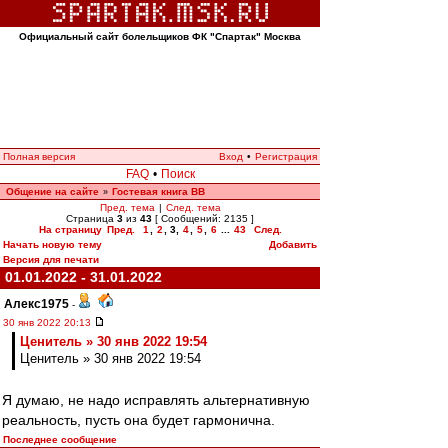
Официальный сайт болельщиков ФК "Спартак" Москва
Полная версия
Вход
•
Регистрация
FAQ
•
Поиск
Общение на сайте
Гостевая книга ВВ
»
Пред. тема
|
След. тема
Страница
3
из
43
[ Сообщений: 2135 ]
На страницу
Пред.
1
,
2
,
3
,
4
,
5
,
6
...
43
След.
Начать новую тему
Добавить
Версия для печати
01.01.2022 - 31.01.2022
Алекс1975
-
30 янв 2022 20:13
Ценитель » 30 янв 2022 19:54
Ценитель » 30 янв 2022 19:54
Я думаю, не надо исправлять альтернативную
реальность, пусть она будет гармонична.
Последнее сообщение