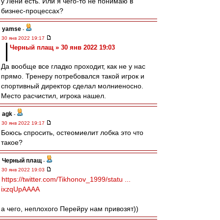
у Лёни есть. Или я чего-то не понимаю в
бизнес-процессах?
yamse
-
30 янв 2022 19:17
Черный плащ » 30 янв 2022 19:03
Да вообще все гладко проходит, как не у нас
прямо. Тренеру потребовался такой игрок и
спортивный директор сделал молниеносно.
Место расчистил, игрока нашел.
agk
-
30 янв 2022 19:17
Боюсь спросить, остеомиелит лобка это что
такое?
Черный плащ
-
30 янв 2022 19:03
https://twitter.com/Tikhonov_1999/statu ...
ixzqUpAAAA
а чего, неплохого Перейру нам привозят))