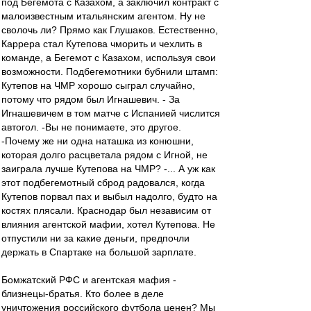
под Бегемота с Казахом, а заключил контракт с
малоизвестным итальянским агентом. Ну не
сволочь ли? Прямо как Глушаков. Естественно,
Каррера стал Кутепова чморить и чехлить в
команде, а Бегемот с Казахом, используя свои
возможности. Подбегемотники бубнили штамп:
Кутепов на ЧМР хорошо сыграл случайно,
потому что рядом был Игнашевич. - За
Игнашевичем в том матче с Испанией числится
автогол. -Вы не понимаете, это другое.
-Почему же ни одна наташка из конюшни,
которая долго расцветала рядом с Игной, не
заиграла лучше Кутепова на ЧМР? -... А уж как
этот подбегемотный сброд радовался, когда
Кутепов порвал пах и выбыл надолго, будто на
костях плясали. Краснодар был независим от
влияния агентской мафии, хотел Кутепова. Не
отпустили ни за какие деньги, предпочли
держать в Спартаке на большой зарплате.
Бомжатский РФС и агентская мафия -
близнецы-братья. Кто более в деле
уничтожения российского футбола ценен? Мы