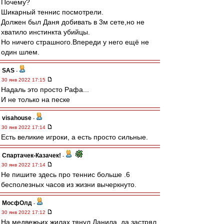
Почему?
Шикарный теннис посмотрели.
Должен был Даня добивать в 3м сете,но не
хватило инстинкта убийцы.
Но ничего страшного.Впереди у него ещё не
один шлем.
SAS
-
30 янв 2022 17:15
Надаль это просто Рафа...
И не только на песке
visahouse
-
30 янв 2022 17:14
Есть великие игроки, а есть просто сильные.
Спартачек-Казачек!
-
30 янв 2022 17:14
Не пишите здесь про теннис больше .6
бесполезных часов из жизни вычеркнуто.
МосфОлд
-
30 янв 2022 17:12
На медвежьих жилах тянул Данила, да застрял