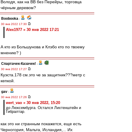
Володя, как на ВВ без Перейры, торговца
чёрным деревом?
Boobooka
-
30 янв 2022 17:30
Alex1977 » 30 янв 2022 17:21
А кто из Большунова и Клэбо кто по твоему
мнению? )
Спартачек-Казачек!
-
30 янв 2022 17:27
Куэста.178 см.это че за защитник???метр с
кепкой.
gav
-
30 янв 2022 17:26
wert_vao » 30 янв 2022, 15:20
до Люксембурга. Остался Лихтенштейн и
Гибралтар.
как это ни странным покажется, еще есть
Черногория, Мальта, Исландия,... Их