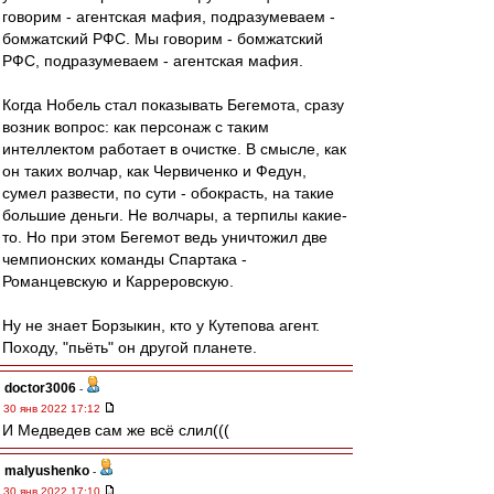
говорим - агентская мафия, подразумеваем -
бомжатский РФС. Мы говорим - бомжатский
РФС, подразумеваем - агентская мафия.
Когда Нобель стал показывать Бегемота, сразу
возник вопрос: как персонаж с таким
интеллектом работает в очистке. В смысле, как
он таких волчар, как Червиченко и Федун,
сумел развести, по сути - обокрасть, на такие
большие деньги. Не волчары, а терпилы какие-
то. Но при этом Бегемот ведь уничтожил две
чемпионских команды Спартака -
Романцевскую и Карреровскую.
Ну не знает Борзыкин, кто у Кутепова агент.
Походу, "пьёть" он другой планете.
doctor3006
-
30 янв 2022 17:12
И Медведев сам же всё слил(((
malyushenko
-
30 янв 2022 17:10