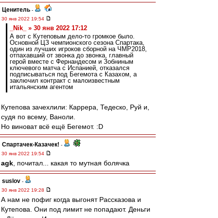
Ценитель
-
30 янв 2022 19:54
_Nik_ » 30 янв 2022 17:12
А вот с Кутеповым дело-то громкое было.
Основной ЦЗ чемпионского сезона Спартака,
один из лучших игроков сборной на ЧМР2018,
отпахавший от звонка до звонка, главный
герой вместе с Фернандесом и Зобниным
ключевого матча с Испанией, отказался
подписываться под Бегемота с Казахом, а
заключил контракт с малоизвестным
итальянским агентом
Кутепова зачехлили: Каррера, Тедеско, Руй и,
судя по всему, Ваноли.
Но виноват всё ещё Бегемот. :D
Спартачек-Казачек!
-
30 янв 2022 19:54
agk
, почитал... какая то мутная болячка
suslov
-
30 янв 2022 19:28
А нам не пофиг когда выгонят Рассказова и
Кутепова. Они под лимит не попадают. Деньги