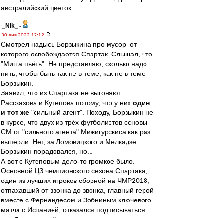
австралийский цветок...
_Nik_
-
30 янв 2022 17:12
Смотрел надысь Борзыкина про мусор, от
которого освобождается Спартак. Слышал, что
"Миша пьёть". Не представляю, сколько надо
пить, чтобы быть так не в теме, как не в теме
Борзыкин.
Заявил, что из Спартака не выгоняют
Рассказова и Кутепова потому, что у них
один
и тот же
"сильный агент". Походу, Борзыкин не
в курсе, что двух из трёх футболистов основы
СМ от "сильного агента" Мижигурскиса как раз
выперли. Нет, за Ломовицкого и Мелкадзе
Борзыкин порадовался, но...
А вот с Кутеповым дело-то громкое было.
Основной ЦЗ чемпионского сезона Спартака,
один из лучших игроков сборной на ЧМР2018,
отпахавший от звонка до звонка, главный герой
вместе с Фернандесом и Зобниным ключевого
матча с Испанией, отказался подписываться