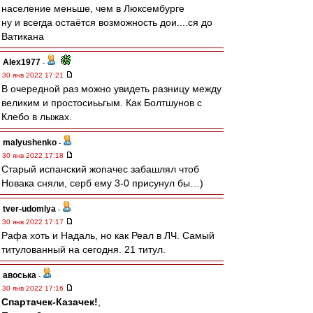
население меньше, чем в Люксембурге
ну и всегда остаётся возможность дои....ся до
Ватикана
Alex1977
-
30 янв 2022 17:21
В очередной раз можно увидеть разницу между
великим и простосиььгым. Как Болтшунов с
Клебо в лыжах.
malyushenko
-
30 янв 2022 17:18
Старый испанский жопачес забашлял чтоб
Новака сняли, серб ему 3-0 присунул бы…)
tver-udomlya
-
30 янв 2022 17:17
Рафа хоть и Надаль, но как Реал в ЛЧ. Самый
титулованный на сегодня. 21 титул.
авоська
-
30 янв 2022 17:16
Спартачек-Казачек!
,