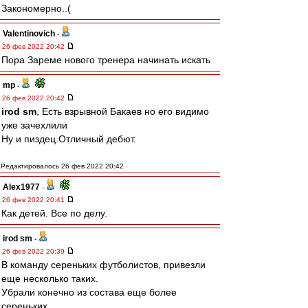
Закономерно..(
Valentinovich
-
26 фев 2022 20:42
Пора Зареме нового тренера начинать искать
mp
-
26 фев 2022 20:42
irod sm
, Есть взрывной Бакаев но его видимо
уже зачехлили
Ну и пиздец.Отличный дебют.
Редактировалось 26 фев 2022 20:42
Alex1977
-
26 фев 2022 20:41
Как детей. Все по делу.
irod sm
-
26 фев 2022 20:39
В команду сереньких футболистов, привезли
еще несколько таких.
Убрали конечно из состава еще более
сереньких.