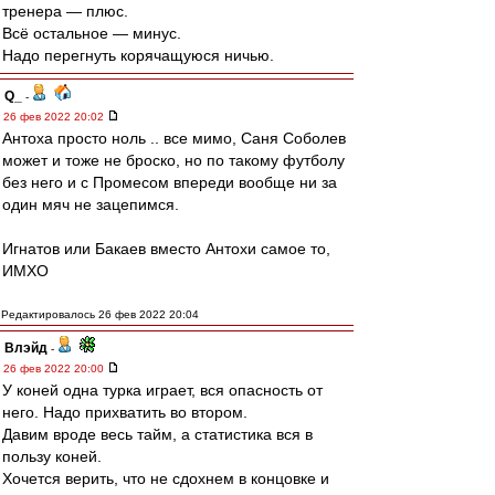
тренера — плюс.
Всё остальное — минус.
Надо перегнуть корячащуюся ничью.
Q_
-
26 фев 2022 20:02
Антоха просто ноль .. все мимо, Саня Соболев
может и тоже не броско, но по такому футболу
без него и с Промесом впереди вообще ни за
один мяч не зацепимся.
Игнатов или Бакаев вместо Антохи самое то,
ИМХО
Редактировалось 26 фев 2022 20:04
Влэйд
-
26 фев 2022 20:00
У коней одна турка играет, вся опасность от
него. Надо прихватить во втором.
Давим вроде весь тайм, а статистика вся в
пользу коней.
Хочется верить, что не сдохнем в концовке и