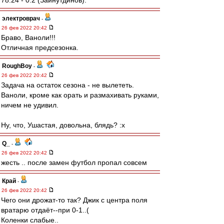
78:24 - 0:2 (Зайнутдинов).
электроврач
-
26 фев 2022 20:42
Браво, Ваноли!!!
Отличная предсезонка.
RoughBoy
-
26 фев 2022 20:42
Задача на остаток сезона - не вылететь.
Ваноли, кроме как орать и размахивать руками,
ничем не удивил.
Ну, что, Ушастая, довольна, блядь? :x
Q_
-
26 фев 2022 20:42
жесть .. после замен футбол пропал совсем
Край
-
26 фев 2022 20:42
Чего они дрожат-то так? Джик с центра поля
вратарю отдаёт--при 0-1..(
Коленки слабые..