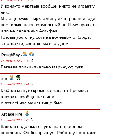
И кони-то мертвые вообще, никто не играет у
них.
Мы еще хуже, тыркаемся у их штрафной, один
пас только пока нормальный на Рому прошел -
и то не перекинул Акинфея.
Готовы убого, ну хоть на волевых-то, блядь,
затолкайте, свой же матч отдаем.
RoughBoy
-
26 фев 2022 20:30
Бакаева принципиально маринуют, суки.
mp
-
26 фев 2022 20:24
К 60-ой минуте кроме каркаса от Промеса
говорить вообще не о чем
А вот сейчас моментище был
Arcade Fire
-
26 фев 2022 20:23
Ваноли надо было в угол на штрафном
поставить. Он бы прыгнул. Работа у него такая.