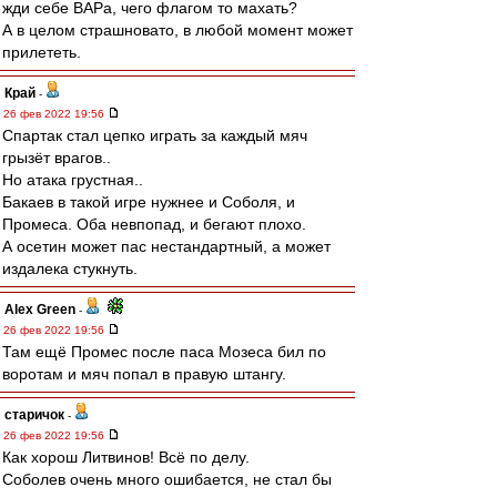
жди себе ВАРа, чего флагом то махать?
А в целом страшновато, в любой момент может
прилететь.
Край
-
26 фев 2022 19:56
Спартак стал цепко играть за каждый мяч
грызёт врагов..
Но атака грустная..
Бакаев в такой игре нужнее и Соболя, и
Промеса. Оба невпопад, и бегают плохо.
А осетин может пас нестандартный, а может
издалека стукнуть.
Alex Green
-
26 фев 2022 19:56
Там ещё Промес после паса Мозеса бил по
воротам и мяч попал в правую штангу.
старичок
-
26 фев 2022 19:56
Как хорош Литвинов! Всё по делу.
Соболев очень много ошибается, не стал бы