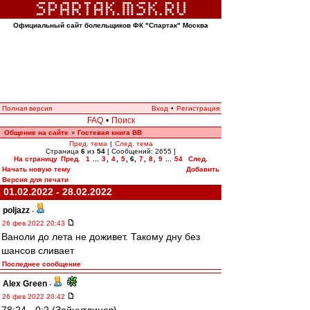
Официальный сайт болельщиков ФК "Спартак" Москва
Полная версия
Вход
•
Регистрация
FAQ
•
Поиск
Общение на сайте
Гостевая книга ВВ
»
Пред. тема
|
След. тема
Страница
6
из
54
[ Сообщений: 2655 ]
На страницу
Пред.
1
...
3
,
4
,
5
,
6
,
7
,
8
,
9
...
54
След.
Начать новую тему
Добавить
Версия для печати
01.02.2022 - 28.02.2022
poljazz
-
26 фев 2022 20:43
Ваноли до лета не доживет. Такому дну без
шансов сливает
Последнее сообщение
Alex Green
-
26 фев 2022 20:42