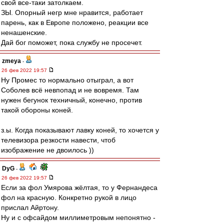
свой все-таки затолкаем.
ЗЫ. Опорный негр мне нравится, работает
парень, как в Европе положено, реакции все
ненашенские.
Дай бог поможет, пока службу не просечет.
zmeya
-
26 фев 2022 19:57
Ну Промес то нормально отыграл, а вот
Соболев всё невпопад и не вовремя. Там
нужен бегунок техничный, конечно, против
такой обороны коней.
з.ы. Когда показывают лавку коней, то хочется у
телевизора резкости навести, чтоб
изображение не двоилось ))
DyG
-
26 фев 2022 19:57
Если за фол Умярова жёлтая, то у Фернандеса
фол на красную. Конкретно рукой в лицо
прислал Айртону.
Ну и с офсайдом миллиметровым непонятно -