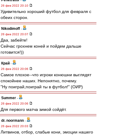
Penetrator
-
26 фев 2022 20:10
Удивительно хороший футбол для февраля с
обеих сторон.
Nikodimoff
-
26 фев 2022 20:07
Даа, забейте!
Сейчас грохнем коней и пойдем дальше
готовится!))
Край
-
26 фев 2022 20:06
Самое плохое--что игроки конюшни выглядят
спокойнее наших. Непонятно, почему.
"Ну поиграй,поиграй ты в футбол!" (ОИР)
Summer
-
26 фев 2022 20:06
Для первого матча зимой сойдёт.
dr. noormann
-
26 фев 2022 20:03
Литвинов, отбор, слабые кони, эмоции нашего