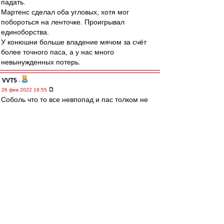
падать.
Мартенс сделал оба угловых, хотя мог
побороться на ленточке. Проигрывал
единоборства.
У конюшни больше владение мячом за счёт
более точного паса, а у нас много
невынужденных потерь.
VVT5
-
26 фев 2022 19:55
Соболь что то все невпопад и пас толком не
дает.
ppp
-
26 фев 2022 19:55
Караскаль просто топище )
Почему мы не можем найти в атаку яркого
неординарного футболиста.
В Латинской Америке если поискать их полно.
Nikodimoff
-
26 фев 2022 19:55
папа, скопипастил мой прикид..)) только