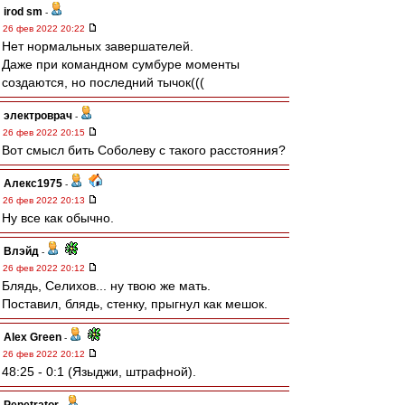
irod sm
-
26 фев 2022 20:22
Нет нормальных завершателей.
Даже при командном сумбуре моменты
создаются, но последний тычок(((
электроврач
-
26 фев 2022 20:15
Вот смысл бить Соболеву с такого расстояния?
Алекс1975
-
26 фев 2022 20:13
Ну все как обычно.
Влэйд
-
26 фев 2022 20:12
Блядь, Селихов... ну твою же мать.
Поставил, блядь, стенку, прыгнул как мешок.
Alex Green
-
26 фев 2022 20:12
48:25 - 0:1 (Языджи, штрафной).