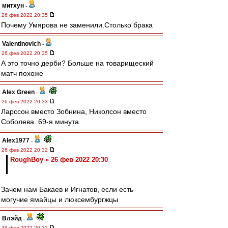
митхун
-
26 фев 2022 20:35
Почему Умярова не заменили.Столько брака
Valentinovich
-
26 фев 2022 20:35
А это точно дерби? Больше на товарищеский
матч похоже
Alex Green
-
26 фев 2022 20:33
Ларссон вместо Зобнина, Николсон вместо
Соболева. 69-я минута.
Alex1977
-
26 фев 2022 20:32
RoughBoy » 26 фев 2022 20:30
Зачем нам Бакаев и Игнатов, если есть
могучие ямайцы и люксембургжцы
Влэйд
-
26 фев 2022 20:31