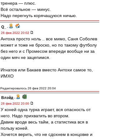
тренера — плюс.
Всё остальное — минус.
Надо перегнуть корячащуюся ничью.
Q_
-
26 фев 2022 20:02
Антоха просто ноль .. все мимо, Саня Соболев
может и тоже не броско, но по такому футболу
без него и с Промесом впереди вообще ни за
один мяч не зацепимся.
Игнатов или Бакаев вместо Антохи самое то,
ИМХО
Редактировалось 26 фев 2022 20:04
Влэйд
-
26 фев 2022 20:00
У коней одна турка играет, вся опасность от
него. Надо прихватить во втором.
Давим вроде весь тайм, а статистика вся в
пользу коней.
Хочется верить, что не сдохнем в концовке и