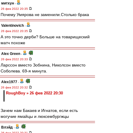
митхун
-
26 фев 2022 20:35
Почему Умярова не заменили.Столько брака
Valentinovich
-
26 фев 2022 20:35
А это точно дерби? Больше на товарищеский
матч похоже
Alex Green
-
26 фев 2022 20:33
Ларссон вместо Зобнина, Николсон вместо
Соболева. 69-я минута.
Alex1977
-
26 фев 2022 20:32
RoughBoy » 26 фев 2022 20:30
Зачем нам Бакаев и Игнатов, если есть
могучие ямайцы и люксембургжцы
Влэйд
-
26 фев 2022 20:31