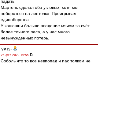
падать.
Мартенс сделал оба угловых, хотя мог
побороться на ленточке. Проигрывал
единоборства.
У конюшни больше владение мячом за счёт
более точного паса, а у нас много
невынужденных потерь.
VVT5
-
26 фев 2022 19:55
Соболь что то все невпопад и пас толком не
дает.
ppp
-
26 фев 2022 19:55
Караскаль просто топище )
Почему мы не можем найти в атаку яркого
неординарного футболиста.
В Латинской Америке если поискать их полно.
Nikodimoff
-
26 фев 2022 19:55
папа, скопипастил мой прикид..)) только