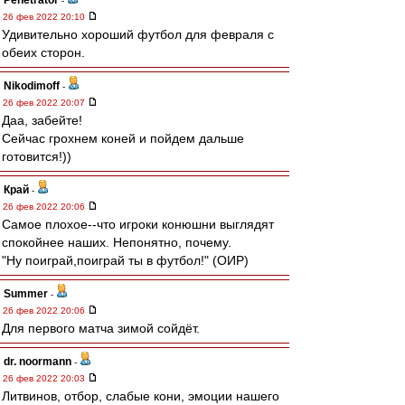
Penetrator
-
26 фев 2022 20:10
Удивительно хороший футбол для февраля с
обеих сторон.
Nikodimoff
-
26 фев 2022 20:07
Даа, забейте!
Сейчас грохнем коней и пойдем дальше
готовится!))
Край
-
26 фев 2022 20:06
Самое плохое--что игроки конюшни выглядят
спокойнее наших. Непонятно, почему.
"Ну поиграй,поиграй ты в футбол!" (ОИР)
Summer
-
26 фев 2022 20:06
Для первого матча зимой сойдёт.
dr. noormann
-
26 фев 2022 20:03
Литвинов, отбор, слабые кони, эмоции нашего