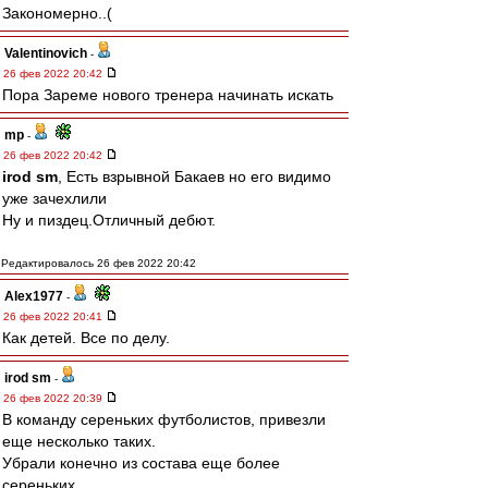
Закономерно..(
Valentinovich
-
26 фев 2022 20:42
Пора Зареме нового тренера начинать искать
mp
-
26 фев 2022 20:42
irod sm
, Есть взрывной Бакаев но его видимо
уже зачехлили
Ну и пиздец.Отличный дебют.
Редактировалось 26 фев 2022 20:42
Alex1977
-
26 фев 2022 20:41
Как детей. Все по делу.
irod sm
-
26 фев 2022 20:39
В команду сереньких футболистов, привезли
еще несколько таких.
Убрали конечно из состава еще более
сереньких.