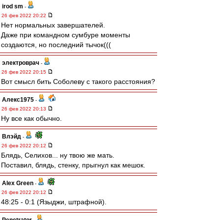
irod sm
-
26 фев 2022 20:22
Нет нормальных завершателей.
Даже при командном сумбуре моменты
создаются, но последний тычок(((
электроврач
-
26 фев 2022 20:15
Вот смысл бить Соболеву с такого расстояния?
Алекс1975
-
26 фев 2022 20:13
Ну все как обычно.
Влэйд
-
26 фев 2022 20:12
Блядь, Селихов... ну твою же мать.
Поставил, блядь, стенку, прыгнул как мешок.
Alex Green
-
26 фев 2022 20:12
48:25 - 0:1 (Языджи, штрафной).