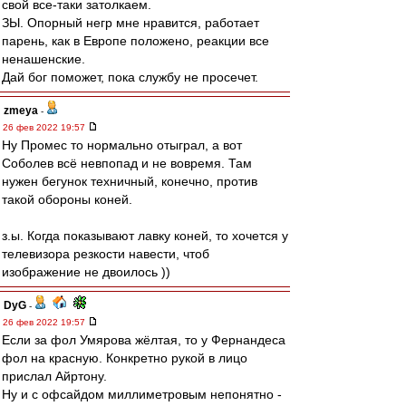
свой все-таки затолкаем.
ЗЫ. Опорный негр мне нравится, работает
парень, как в Европе положено, реакции все
ненашенские.
Дай бог поможет, пока службу не просечет.
zmeya
-
26 фев 2022 19:57
Ну Промес то нормально отыграл, а вот
Соболев всё невпопад и не вовремя. Там
нужен бегунок техничный, конечно, против
такой обороны коней.
з.ы. Когда показывают лавку коней, то хочется у
телевизора резкости навести, чтоб
изображение не двоилось ))
DyG
-
26 фев 2022 19:57
Если за фол Умярова жёлтая, то у Фернандеса
фол на красную. Конкретно рукой в лицо
прислал Айртону.
Ну и с офсайдом миллиметровым непонятно -