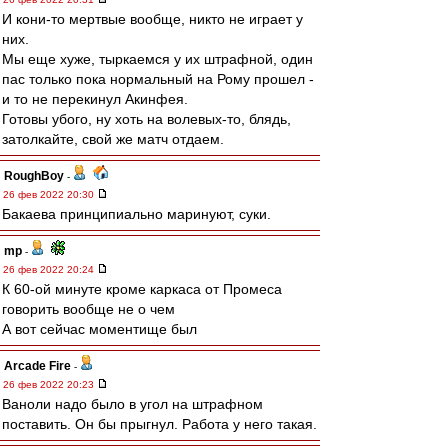
И кони-то мертвые вообще, никто не играет у
них.
Мы еще хуже, тыркаемся у их штрафной, один
пас только пока нормальный на Рому прошел -
и то не перекинул Акинфея.
Готовы убого, ну хоть на волевых-то, блядь,
затолкайте, свой же матч отдаем.
RoughBoy
-
26 фев 2022 20:30
Бакаева принципиально маринуют, суки.
mp
-
26 фев 2022 20:24
К 60-ой минуте кроме каркаса от Промеса
говорить вообще не о чем
А вот сейчас моментище был
Arcade Fire
-
26 фев 2022 20:23
Ваноли надо было в угол на штрафном
поставить. Он бы прыгнул. Работа у него такая.