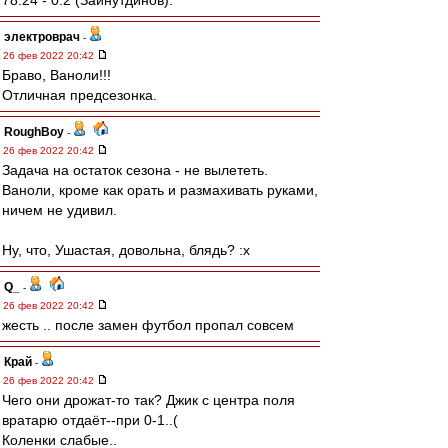
78:24 - 0:2 (Зайнутдинов).
электроврач
-
26 фев 2022 20:42
Браво, Ваноли!!!
Отличная предсезонка.
RoughBoy
-
26 фев 2022 20:42
Задача на остаток сезона - не вылететь.
Ваноли, кроме как орать и размахивать руками,
ничем не удивил.
Ну, что, Ушастая, довольна, блядь? :x
Q_
-
26 фев 2022 20:42
жесть .. после замен футбол пропал совсем
Край
-
26 фев 2022 20:42
Чего они дрожат-то так? Джик с центра поля
вратарю отдаёт--при 0-1..(
Коленки слабые..