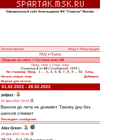
Официальный сайт болельщиков ФК "Спартак" Москва
Полная версия
Вход
•
Регистрация
FAQ
•
Поиск
Общение на сайте
Гостевая книга ВВ
»
Пред. тема
|
След. тема
Страница
6
из
54
[ Сообщений: 2655 ]
На страницу
Пред.
1
...
3
,
4
,
5
,
6
,
7
,
8
,
9
...
54
След.
Начать новую тему
Добавить
Версия для печати
01.02.2022 - 28.02.2022
poljazz
-
26 фев 2022 20:43
Ваноли до лета не доживет. Такому дну без
шансов сливает
Последнее сообщение
Alex Green
-
26 фев 2022 20:42