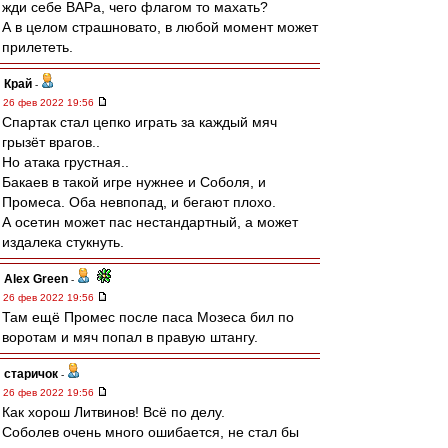
жди себе ВАРа, чего флагом то махать?
А в целом страшновато, в любой момент может
прилететь.
Край
-
26 фев 2022 19:56
Спартак стал цепко играть за каждый мяч
грызёт врагов..
Но атака грустная..
Бакаев в такой игре нужнее и Соболя, и
Промеса. Оба невпопад, и бегают плохо.
А осетин может пас нестандартный, а может
издалека стукнуть.
Alex Green
-
26 фев 2022 19:56
Там ещё Промес после паса Мозеса бил по
воротам и мяч попал в правую штангу.
старичок
-
26 фев 2022 19:56
Как хорош Литвинов! Всё по делу.
Соболев очень много ошибается, не стал бы