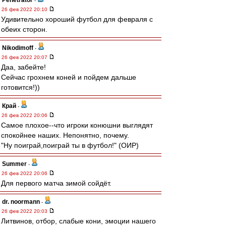
Penetrator
-
26 фев 2022 20:10
Удивительно хороший футбол для февраля с
обеих сторон.
Nikodimoff
-
26 фев 2022 20:07
Даа, забейте!
Сейчас грохнем коней и пойдем дальше
готовится!))
Край
-
26 фев 2022 20:06
Самое плохое--что игроки конюшни выглядят
спокойнее наших. Непонятно, почему.
"Ну поиграй,поиграй ты в футбол!" (ОИР)
Summer
-
26 фев 2022 20:06
Для первого матча зимой сойдёт.
dr. noormann
-
26 фев 2022 20:03
Литвинов, отбор, слабые кони, эмоции нашего