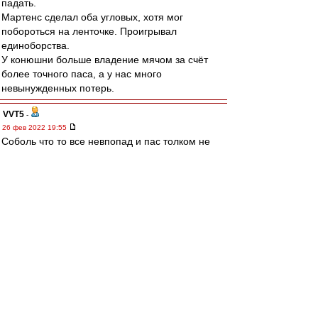
падать.
Мартенс сделал оба угловых, хотя мог
побороться на ленточке. Проигрывал
единоборства.
У конюшни больше владение мячом за счёт
более точного паса, а у нас много
невынужденных потерь.
VVT5
-
26 фев 2022 19:55
Соболь что то все невпопад и пас толком не
дает.
ppp
-
26 фев 2022 19:55
Караскаль просто топище )
Почему мы не можем найти в атаку яркого
неординарного футболиста.
В Латинской Америке если поискать их полно.
Nikodimoff
-
26 фев 2022 19:55
папа, скопипастил мой прикид..)) только