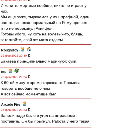
И кони-то мертвые вообще, никто не играет у
них.
Мы еще хуже, тыркаемся у их штрафной, один
пас только пока нормальный на Рому прошел -
и то не перекинул Акинфея.
Готовы убого, ну хоть на волевых-то, блядь,
затолкайте, свой же матч отдаем.
RoughBoy
-
26 фев 2022 20:30
Бакаева принципиально маринуют, суки.
mp
-
26 фев 2022 20:24
К 60-ой минуте кроме каркаса от Промеса
говорить вообще не о чем
А вот сейчас моментище был
Arcade Fire
-
26 фев 2022 20:23
Ваноли надо было в угол на штрафном
поставить. Он бы прыгнул. Работа у него такая.