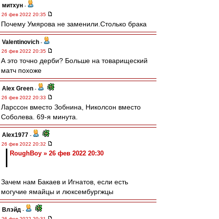
митхун
-
26 фев 2022 20:35
Почему Умярова не заменили.Столько брака
Valentinovich
-
26 фев 2022 20:35
А это точно дерби? Больше на товарищеский
матч похоже
Alex Green
-
26 фев 2022 20:33
Ларссон вместо Зобнина, Николсон вместо
Соболева. 69-я минута.
Alex1977
-
26 фев 2022 20:32
RoughBoy » 26 фев 2022 20:30
Зачем нам Бакаев и Игнатов, если есть
могучие ямайцы и люксембургжцы
Влэйд
-
26 фев 2022 20:31