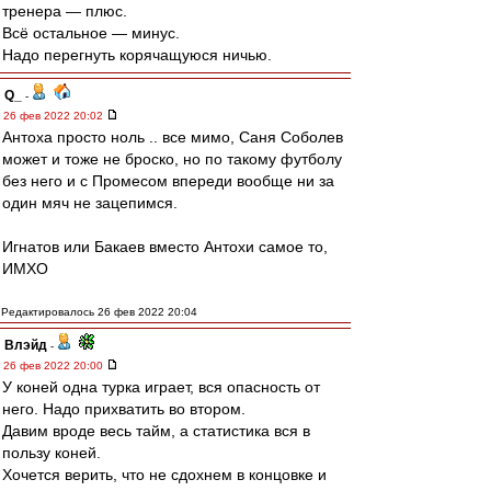
тренера — плюс.
Всё остальное — минус.
Надо перегнуть корячащуюся ничью.
Q_
-
26 фев 2022 20:02
Антоха просто ноль .. все мимо, Саня Соболев
может и тоже не броско, но по такому футболу
без него и с Промесом впереди вообще ни за
один мяч не зацепимся.
Игнатов или Бакаев вместо Антохи самое то,
ИМХО
Редактировалось 26 фев 2022 20:04
Влэйд
-
26 фев 2022 20:00
У коней одна турка играет, вся опасность от
него. Надо прихватить во втором.
Давим вроде весь тайм, а статистика вся в
пользу коней.
Хочется верить, что не сдохнем в концовке и