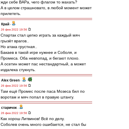
жди себе ВАРа, чего флагом то махать?
А в целом страшновато, в любой момент может
прилететь.
Край
-
26 фев 2022 19:56
Спартак стал цепко играть за каждый мяч
грызёт врагов..
Но атака грустная..
Бакаев в такой игре нужнее и Соболя, и
Промеса. Оба невпопад, и бегают плохо.
А осетин может пас нестандартный, а может
издалека стукнуть.
Alex Green
-
26 фев 2022 19:56
Там ещё Промес после паса Мозеса бил по
воротам и мяч попал в правую штангу.
старичок
-
26 фев 2022 19:56
Как хорош Литвинов! Всё по делу.
Соболев очень много ошибается, не стал бы