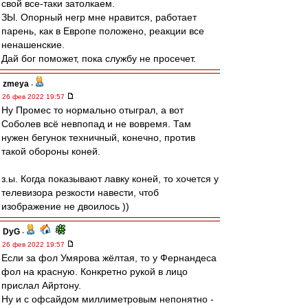
свой все-таки затолкаем.
ЗЫ. Опорный негр мне нравится, работает
парень, как в Европе положено, реакции все
ненашенские.
Дай бог поможет, пока службу не просечет.
zmeya
-
26 фев 2022 19:57
Ну Промес то нормально отыграл, а вот
Соболев всё невпопад и не вовремя. Там
нужен бегунок техничный, конечно, против
такой обороны коней.
з.ы. Когда показывают лавку коней, то хочется у
телевизора резкости навести, чтоб
изображение не двоилось ))
DyG
-
26 фев 2022 19:57
Если за фол Умярова жёлтая, то у Фернандеса
фол на красную. Конкретно рукой в лицо
прислал Айртону.
Ну и с офсайдом миллиметровым непонятно -