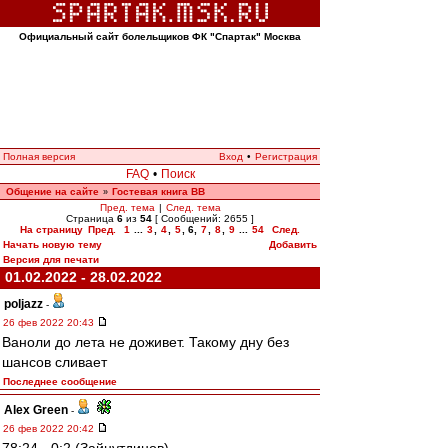
Официальный сайт болельщиков ФК "Спартак" Москва
Полная версия
Вход
•
Регистрация
FAQ
•
Поиск
Общение на сайте
Гостевая книга ВВ
»
Пред. тема
|
След. тема
Страница
6
из
54
[ Сообщений: 2655 ]
На страницу
Пред.
1
...
3
,
4
,
5
,
6
,
7
,
8
,
9
...
54
След.
Начать новую тему
Добавить
Версия для печати
01.02.2022 - 28.02.2022
poljazz
-
26 фев 2022 20:43
Ваноли до лета не доживет. Такому дну без
шансов сливает
Последнее сообщение
Alex Green
-
26 фев 2022 20:42