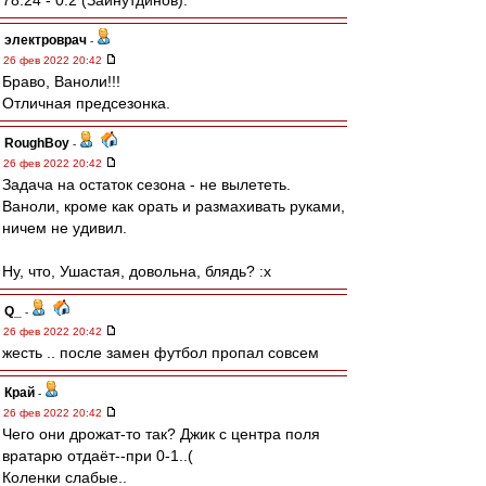
78:24 - 0:2 (Зайнутдинов).
электроврач
-
26 фев 2022 20:42
Браво, Ваноли!!!
Отличная предсезонка.
RoughBoy
-
26 фев 2022 20:42
Задача на остаток сезона - не вылететь.
Ваноли, кроме как орать и размахивать руками,
ничем не удивил.
Ну, что, Ушастая, довольна, блядь? :x
Q_
-
26 фев 2022 20:42
жесть .. после замен футбол пропал совсем
Край
-
26 фев 2022 20:42
Чего они дрожат-то так? Джик с центра поля
вратарю отдаёт--при 0-1..(
Коленки слабые..