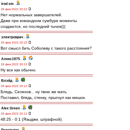
irod sm
-
26 фев 2022 20:22
Нет нормальных завершателей.
Даже при командном сумбуре моменты
создаются, но последний тычок(((
электроврач
-
26 фев 2022 20:15
Вот смысл бить Соболеву с такого расстояния?
Алекс1975
-
26 фев 2022 20:13
Ну все как обычно.
Влэйд
-
26 фев 2022 20:12
Блядь, Селихов... ну твою же мать.
Поставил, блядь, стенку, прыгнул как мешок.
Alex Green
-
26 фев 2022 20:12
48:25 - 0:1 (Языджи, штрафной).