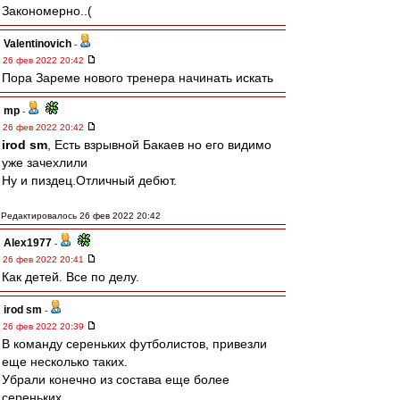
Закономерно..(
Valentinovich
-
26 фев 2022 20:42
Пора Зареме нового тренера начинать искать
mp
-
26 фев 2022 20:42
irod sm
, Есть взрывной Бакаев но его видимо
уже зачехлили
Ну и пиздец.Отличный дебют.
Редактировалось 26 фев 2022 20:42
Alex1977
-
26 фев 2022 20:41
Как детей. Все по делу.
irod sm
-
26 фев 2022 20:39
В команду сереньких футболистов, привезли
еще несколько таких.
Убрали конечно из состава еще более
сереньких.