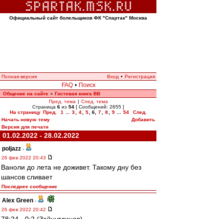
Официальный сайт болельщиков ФК "Спартак" Москва
Полная версия
Вход
•
Регистрация
FAQ
•
Поиск
Общение на сайте
Гостевая книга ВВ
»
Пред. тема
|
След. тема
Страница
6
из
54
[ Сообщений: 2655 ]
На страницу
Пред.
1
...
3
,
4
,
5
,
6
,
7
,
8
,
9
...
54
След.
Начать новую тему
Добавить
Версия для печати
01.02.2022 - 28.02.2022
poljazz
-
26 фев 2022 20:43
Ваноли до лета не доживет. Такому дну без
шансов сливает
Последнее сообщение
Alex Green
-
26 фев 2022 20:42