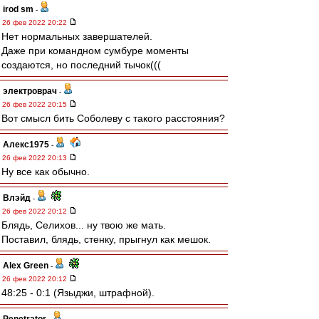
irod sm
-
26 фев 2022 20:22
Нет нормальных завершателей.
Даже при командном сумбуре моменты
создаются, но последний тычок(((
электроврач
-
26 фев 2022 20:15
Вот смысл бить Соболеву с такого расстояния?
Алекс1975
-
26 фев 2022 20:13
Ну все как обычно.
Влэйд
-
26 фев 2022 20:12
Блядь, Селихов... ну твою же мать.
Поставил, блядь, стенку, прыгнул как мешок.
Alex Green
-
26 фев 2022 20:12
48:25 - 0:1 (Языджи, штрафной).