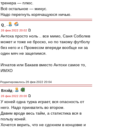
тренера — плюс.
Всё остальное — минус.
Надо перегнуть корячащуюся ничью.
Q_
-
26 фев 2022 20:02
Антоха просто ноль .. все мимо, Саня Соболев
может и тоже не броско, но по такому футболу
без него и с Промесом впереди вообще ни за
один мяч не зацепимся.
Игнатов или Бакаев вместо Антохи самое то,
ИМХО
Редактировалось 26 фев 2022 20:04
Влэйд
-
26 фев 2022 20:00
У коней одна турка играет, вся опасность от
него. Надо прихватить во втором.
Давим вроде весь тайм, а статистика вся в
пользу коней.
Хочется верить, что не сдохнем в концовке и