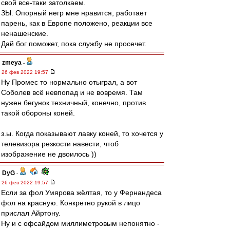
свой все-таки затолкаем.
ЗЫ. Опорный негр мне нравится, работает
парень, как в Европе положено, реакции все
ненашенские.
Дай бог поможет, пока службу не просечет.
zmeya
-
26 фев 2022 19:57
Ну Промес то нормально отыграл, а вот
Соболев всё невпопад и не вовремя. Там
нужен бегунок техничный, конечно, против
такой обороны коней.
з.ы. Когда показывают лавку коней, то хочется у
телевизора резкости навести, чтоб
изображение не двоилось ))
DyG
-
26 фев 2022 19:57
Если за фол Умярова жёлтая, то у Фернандеса
фол на красную. Конкретно рукой в лицо
прислал Айртону.
Ну и с офсайдом миллиметровым непонятно -