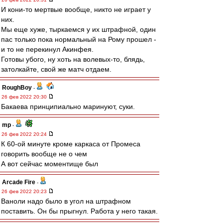
И кони-то мертвые вообще, никто не играет у
них.
Мы еще хуже, тыркаемся у их штрафной, один
пас только пока нормальный на Рому прошел -
и то не перекинул Акинфея.
Готовы убого, ну хоть на волевых-то, блядь,
затолкайте, свой же матч отдаем.
RoughBoy
-
26 фев 2022 20:30
Бакаева принципиально маринуют, суки.
mp
-
26 фев 2022 20:24
К 60-ой минуте кроме каркаса от Промеса
говорить вообще не о чем
А вот сейчас моментище был
Arcade Fire
-
26 фев 2022 20:23
Ваноли надо было в угол на штрафном
поставить. Он бы прыгнул. Работа у него такая.