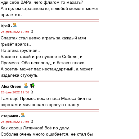
жди себе ВАРа, чего флагом то махать?
А в целом страшновато, в любой момент может
прилететь.
Край
-
26 фев 2022 19:56
Спартак стал цепко играть за каждый мяч
грызёт врагов..
Но атака грустная..
Бакаев в такой игре нужнее и Соболя, и
Промеса. Оба невпопад, и бегают плохо.
А осетин может пас нестандартный, а может
издалека стукнуть.
Alex Green
-
26 фев 2022 19:56
Там ещё Промес после паса Мозеса бил по
воротам и мяч попал в правую штангу.
старичок
-
26 фев 2022 19:56
Как хорош Литвинов! Всё по делу.
Соболев очень много ошибается, не стал бы