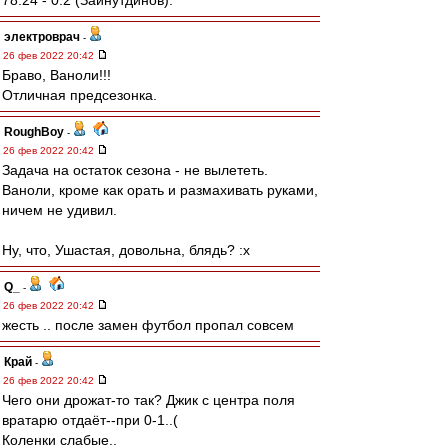
78:24 - 0:2 (Зайнутдинов).
электроврач
-
26 фев 2022 20:42
Браво, Ваноли!!!
Отличная предсезонка.
RoughBoy
-
26 фев 2022 20:42
Задача на остаток сезона - не вылететь.
Ваноли, кроме как орать и размахивать руками,
ничем не удивил.
Ну, что, Ушастая, довольна, блядь? :x
Q_
-
26 фев 2022 20:42
жесть .. после замен футбол пропал совсем
Край
-
26 фев 2022 20:42
Чего они дрожат-то так? Джик с центра поля
вратарю отдаёт--при 0-1..(
Коленки слабые..