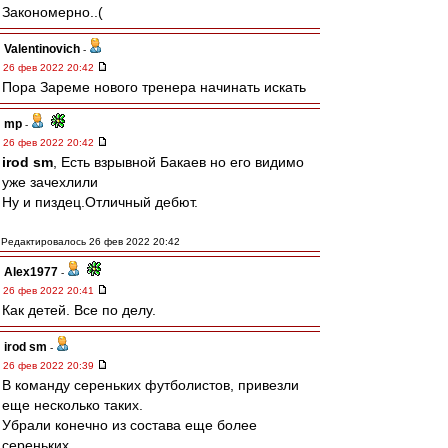
Закономерно..(
Valentinovich
-
26 фев 2022 20:42
Пора Зареме нового тренера начинать искать
mp
-
26 фев 2022 20:42
irod sm
, Есть взрывной Бакаев но его видимо
уже зачехлили
Ну и пиздец.Отличный дебют.
Редактировалось 26 фев 2022 20:42
Alex1977
-
26 фев 2022 20:41
Как детей. Все по делу.
irod sm
-
26 фев 2022 20:39
В команду сереньких футболистов, привезли
еще несколько таких.
Убрали конечно из состава еще более
сереньких.