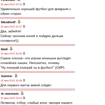
Penetrator
-
26 фев 2022 20:10
Удивительно хороший футбол для февраля с
обеих сторон.
Nikodimoff
-
26 фев 2022 20:07
Даа, забейте!
Сейчас грохнем коней и пойдем дальше
готовится!))
Край
-
26 фев 2022 20:06
Самое плохое--что игроки конюшни выглядят
спокойнее наших. Непонятно, почему.
"Ну поиграй,поиграй ты в футбол!" (ОИР)
Summer
-
26 фев 2022 20:06
Для первого матча зимой сойдёт.
dr. noormann
-
26 фев 2022 20:03
Литвинов, отбор, слабые кони, эмоции нашего