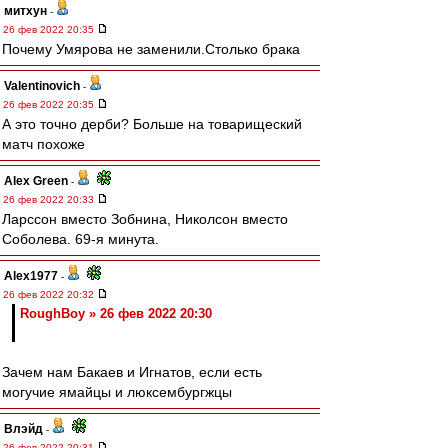
митхун
-
26 фев 2022 20:35
Почему Умярова не заменили.Столько брака
Valentinovich
-
26 фев 2022 20:35
А это точно дерби? Больше на товарищеский
матч похоже
Alex Green
-
26 фев 2022 20:33
Ларссон вместо Зобнина, Николсон вместо
Соболева. 69-я минута.
Alex1977
-
26 фев 2022 20:32
RoughBoy » 26 фев 2022 20:30
Зачем нам Бакаев и Игнатов, если есть
могучие ямайцы и люксембургжцы
Влэйд
-
26 фев 2022 20:31