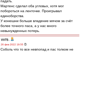
падать.
Мартенс сделал оба угловых, хотя мог
побороться на ленточке. Проигрывал
единоборства.
У конюшни больше владение мячом за счёт
более точного паса, а у нас много
невынужденных потерь.
VVT5
-
26 фев 2022 19:55
Соболь что то все невпопад и пас толком не
дает.
ppp
-
26 фев 2022 19:55
Караскаль просто топище )
Почему мы не можем найти в атаку яркого
неординарного футболиста.
В Латинской Америке если поискать их полно.
Nikodimoff
-
26 фев 2022 19:55
папа, скопипастил мой прикид..)) только