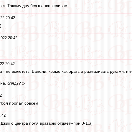
вет. Такому дну без шансов сливает
22 20:42
).
022 20:42
22 20:42
а - не вылететь. Ваноли, кроме как орать и размахивать руками, ни
на, блядь? :x
2
утбол пропал совсем
:42
 Джик с центра поля вратарю отдаёт--при 0-1..(