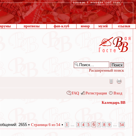
орумы
прогнозы
фан-клуб
юмор
музей
ссылки
Расширенный поиск
FAQ
Регистрация
Вход
Календарь ВВ
6
общений: 2655 •
Страница
6
из
54
•
1
...
3
4
5
7
8
9
...
54