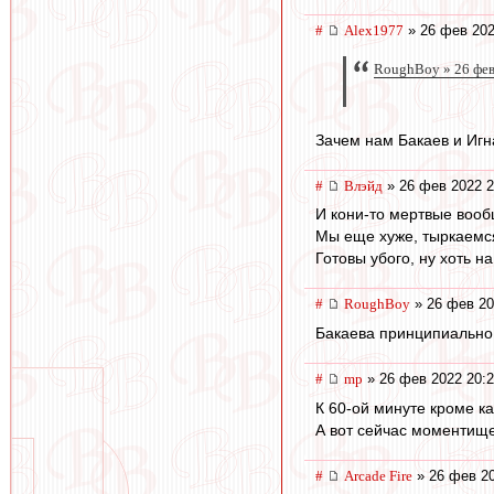
#
Alex1977
» 26 фев 202
RoughBoy » 26 фев
Зачем нам Бакаев и Игн
#
Влэйд
» 26 фев 2022 2
И кони-то мертвые вообщ
Мы еще хуже, тыркаемся
Готовы убого, ну хоть н
#
RoughBoy
» 26 фев 20
Бакаева принципиально 
#
mp
» 26 фев 2022 20:
К 60-ой минуте кроме к
А вот сейчас моментищ
#
Arcade Fire
» 26 фев 20