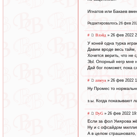
Игнатов или Бакаев вме
Редактировалось 26 фев 20
#
Влэйд
» 26 фев 2022 2
У коней одна турка игра
Давим вроде весь тайм, 
Хочется верить, что не 
ЗЫ. Опорный негр мне н
Дай бог поможет, пока с
#
zmeya
» 26 фев 2022 1
Ну Промес то нормально
з.ы. Когда показывают л
#
DyG
» 26 фев 2022 19
Если за фол Умярова жё
Ну и с офсайдом миллим
А в целом страшновато,