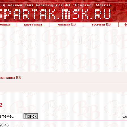
оманда
карта мира
магазин ВВ
гостевая ВВ
ф
вая книга ВВ
22
Со
20:43