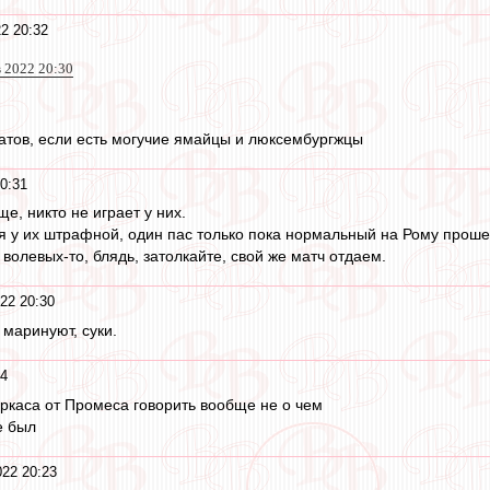
2 20:32
 2022 20:30
атов, если есть могучие ямайцы и люксембургжцы
0:31
е, никто не играет у них.
 у их штрафной, один пас только пока нормальный на Рому прошел
а волевых-то, блядь, затолкайте, свой же матч отдаем.
22 20:30
маринуют, суки.
24
аркаса от Промеса говорить вообще не о чем
е был
22 20:23