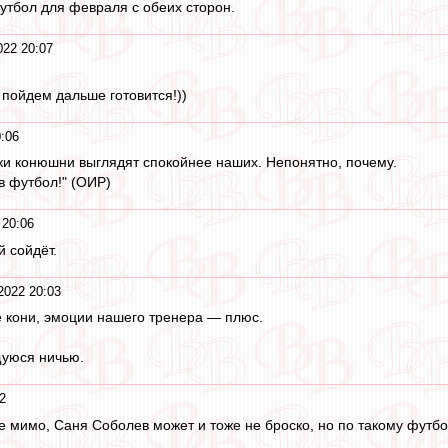
тбол для февраля с обеих сторон.
22 20:07
 пойдем дальше готовится!))
:06
ки конюшни выглядят спокойнее наших. Непонятно, почему.
в футбол!" (ОИР)
 20:06
й сойдёт.
2022 20:03
е кони, эмоции нашего тренера — плюс.
щуюся ничью.
2
все мимо, Саня Соболев может и тоже не броско, но по такому футб