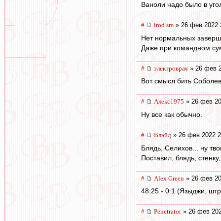
Ваноли надо было в уго
#
irod sm
» 26 фев 2022 
Нет нормальных заверш
Даже при командном сум
#
электроврач
» 26 фев 2
Вот смысл бить Соболев
#
Алекс1975
» 26 фев 20
Ну все как обычно.
#
Влэйд
» 26 фев 2022 2
Блядь, Селихов... ну тв
Поставил, блядь, стенку
#
Alex Green
» 26 фев 20
48:25 - 0:1 (Языджи, шт
#
Penetrator
» 26 фев 202