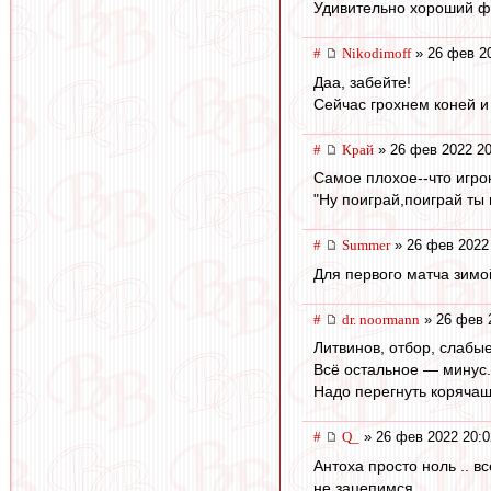
Удивительно хороший фу
#
Nikodimoff
» 26 фев 20
Даа, забейте!
Сейчас грохнем коней и
#
Край
» 26 фев 2022 20
Самое плохое--что игро
"Ну поиграй,поиграй ты 
#
Summer
» 26 фев 2022
Для первого матча зимо
#
dr. noormann
» 26 фев 
Литвинов, отбор, слабы
Всё остальное — минус.
Надо перегнуть коряча
#
Q_
» 26 фев 2022 20:0
Антоха просто ноль .. 
не зацепимся.