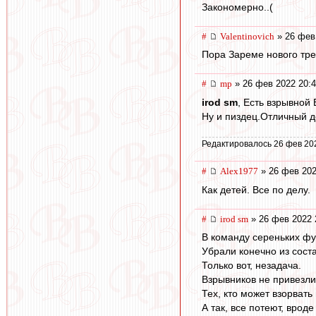
Закономерно..(
#
Valentinovich
» 26 фев
Пора Зареме нового тре
#
mp
» 26 фев 2022 20:
irod sm
, Есть взрывной
Ну и пиздец.Отличный д
Редактировалось 26 фев 20
#
Alex1977
» 26 фев 202
Как детей. Все по делу.
#
irod sm
» 26 фев 2022 
В команду сереньких фу
Убрали конечно из сост
Только вот, незадача.
Взрывников не привезли
Тех, кто может взорвать
А так, все потеют, вроде 