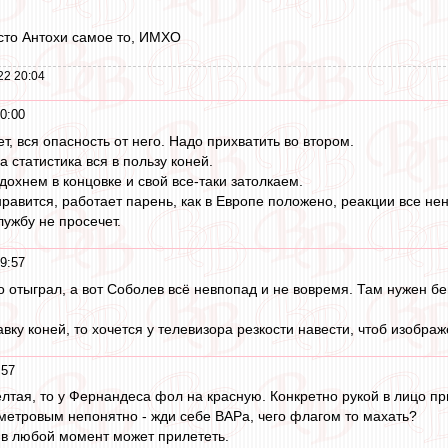
сто Антохи самое то, ИМХО
22 20:04
0:00
ет, вся опасность от него. Надо прихватить во втором.
а статистика вся в пользу коней.
сдохнем в концовке и свой все-таки затолкаем.
равится, работает парень, как в Европе положено, реакции все не
лужбу не просечет.
9:57
 отыграл, а вот Соболев всё невпопад и не вовремя. Там нужен бе
авку коней, то хочется у телевизора резкости навести, чтоб изображ
:57
лтая, то у Фернандеса фол на красную. Конкретно рукой в лицо пр
етровым непонятно - жди себе ВАРа, чего флагом то махать?
 в любой момент может прилететь.