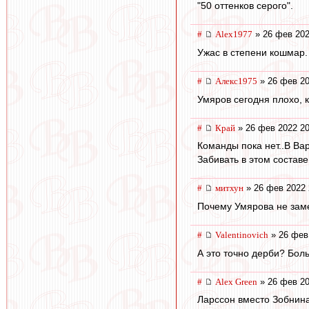
"50 оттенков серого".
#
Alex1977
» 26 фев 202
Ужас в степени кошмар.
#
Алекс1975
» 26 фев 20
Умяров сегодня плохо, 
#
Край
» 26 фев 2022 20
Команды пока нет..В Вар
Забивать в этом составе
#
митхун
» 26 фев 2022 
Почему Умярова не зам
#
Valentinovich
» 26 фев
А это точно дерби? Бол
#
Alex Green
» 26 фев 20
Ларссон вместо Зобнина