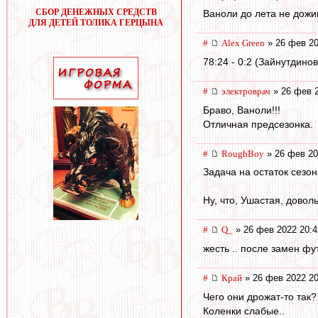
СБОР ДЕНЕЖНЫХ СРЕДСТВ
Ваноли до лета не дожи
ДЛЯ ДЕТЕЙ ТОЛИКА ГЕРЦЫНА
#
Alex Green
» 26 фев 20
78:24 - 0:2 (Зайнутдинов
#
электроврач
» 26 фев 2
Браво, Ваноли!!!
Отличная предсезонка.
#
RoughBoy
» 26 фев 20
Задача на остаток сезон
Ну, что, Ушастая, доволь
#
Q_
» 26 фев 2022 20:4
жесть .. после замен ф
#
Край
» 26 фев 2022 20
Чего они дрожат-то так?
Коленки слабые..