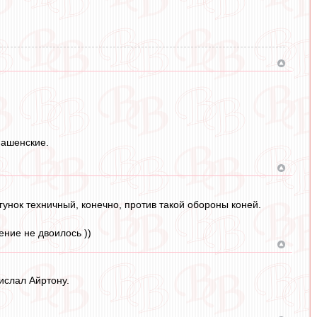
нашенские.
гунок техничный, конечно, против такой обороны коней.
ение не двоилось ))
ислал Айртону.