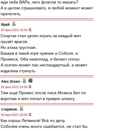
жди себе ВАРа, чего флагом то махать?
А в целом страшновато, в любой момент может
прилететь.
Край
-
26 фев 2022 19:56
Спартак стал цепко играть за каждый мяч
грызёт врагов..
Но атака грустная..
Бакаев в такой игре нужнее и Соболя, и
Промеса. Оба невпопад, и бегают плохо.
А осетин может пас нестандартный, а может
издалека стукнуть.
Alex Green
-
26 фев 2022 19:56
Там ещё Промес после паса Мозеса бил по
воротам и мяч попал в правую штангу.
старичок
-
26 фев 2022 19:56
Как хорош Литвинов! Всё по делу.
Соболев очень много ошибается, не стал бы