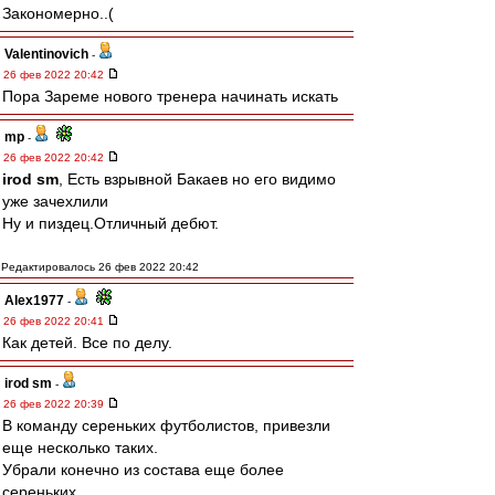
Закономерно..(
Valentinovich
-
26 фев 2022 20:42
Пора Зареме нового тренера начинать искать
mp
-
26 фев 2022 20:42
irod sm
, Есть взрывной Бакаев но его видимо
уже зачехлили
Ну и пиздец.Отличный дебют.
Редактировалось 26 фев 2022 20:42
Alex1977
-
26 фев 2022 20:41
Как детей. Все по делу.
irod sm
-
26 фев 2022 20:39
В команду сереньких футболистов, привезли
еще несколько таких.
Убрали конечно из состава еще более
сереньких.