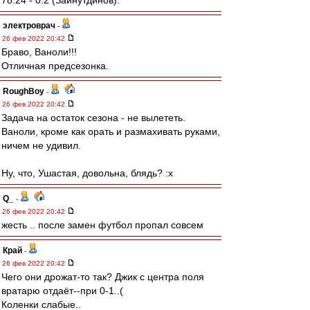
78:24 - 0:2 (Зайнутдинов).
электроврач
-
26 фев 2022 20:42
Браво, Ваноли!!!
Отличная предсезонка.
RoughBoy
-
26 фев 2022 20:42
Задача на остаток сезона - не вылететь.
Ваноли, кроме как орать и размахивать руками,
ничем не удивил.
Ну, что, Ушастая, довольна, блядь? :x
Q_
-
26 фев 2022 20:42
жесть .. после замен футбол пропал совсем
Край
-
26 фев 2022 20:42
Чего они дрожат-то так? Джик с центра поля
вратарю отдаёт--при 0-1..(
Коленки слабые..