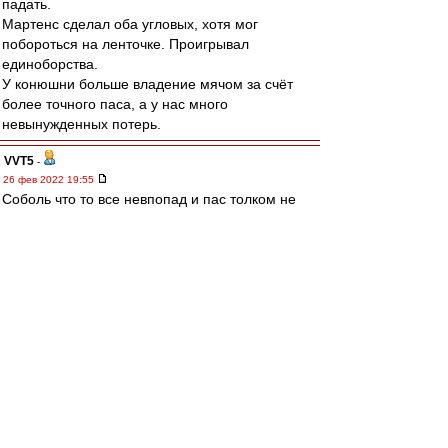
падать.
Мартенс сделал оба угловых, хотя мог
побороться на ленточке. Проигрывал
единоборства.
У конюшни больше владение мячом за счёт
более точного паса, а у нас много
невынужденных потерь.
VVT5
-
26 фев 2022 19:55
Соболь что то все невпопад и пас толком не
дает.
ppp
-
26 фев 2022 19:55
Караскаль просто топище )
Почему мы не можем найти в атаку яркого
неординарного футболиста.
В Латинской Америке если поискать их полно.
Nikodimoff
-
26 фев 2022 19:55
папа, скопипастил мой прикид..)) только