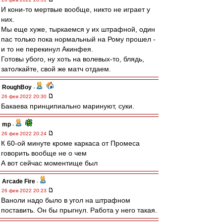
И кони-то мертвые вообще, никто не играет у
них.
Мы еще хуже, тыркаемся у их штрафной, один
пас только пока нормальный на Рому прошел -
и то не перекинул Акинфея.
Готовы убого, ну хоть на волевых-то, блядь,
затолкайте, свой же матч отдаем.
RoughBoy
-
26 фев 2022 20:30
Бакаева принципиально маринуют, суки.
mp
-
26 фев 2022 20:24
К 60-ой минуте кроме каркаса от Промеса
говорить вообще не о чем
А вот сейчас моментище был
Arcade Fire
-
26 фев 2022 20:23
Ваноли надо было в угол на штрафном
поставить. Он бы прыгнул. Работа у него такая.