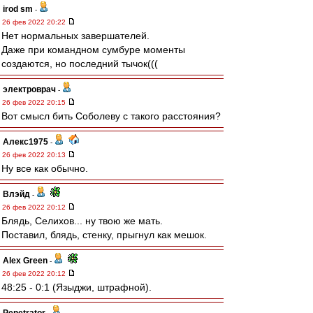
irod sm
-
26 фев 2022 20:22
Нет нормальных завершателей.
Даже при командном сумбуре моменты
создаются, но последний тычок(((
электроврач
-
26 фев 2022 20:15
Вот смысл бить Соболеву с такого расстояния?
Алекс1975
-
26 фев 2022 20:13
Ну все как обычно.
Влэйд
-
26 фев 2022 20:12
Блядь, Селихов... ну твою же мать.
Поставил, блядь, стенку, прыгнул как мешок.
Alex Green
-
26 фев 2022 20:12
48:25 - 0:1 (Языджи, штрафной).