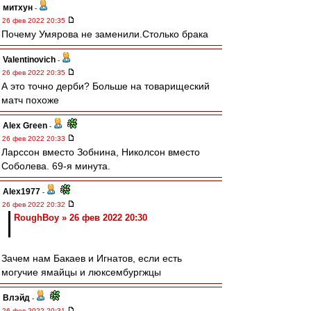
митхун
-
26 фев 2022 20:35
Почему Умярова не заменили.Столько брака
Valentinovich
-
26 фев 2022 20:35
А это точно дерби? Больше на товарищеский
матч похоже
Alex Green
-
26 фев 2022 20:33
Ларссон вместо Зобнина, Николсон вместо
Соболева. 69-я минута.
Alex1977
-
26 фев 2022 20:32
RoughBoy » 26 фев 2022 20:30
Зачем нам Бакаев и Игнатов, если есть
могучие ямайцы и люксембургжцы
Влэйд
-
26 фев 2022 20:31