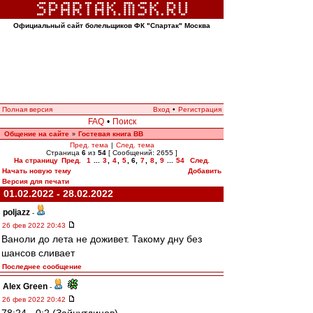
Официальный сайт болельщиков ФК "Спартак" Москва
Полная версия
Вход
•
Регистрация
FAQ
•
Поиск
Общение на сайте
Гостевая книга ВВ
»
Пред. тема
|
След. тема
Страница
6
из
54
[ Сообщений: 2655 ]
На страницу
Пред.
1
...
3
,
4
,
5
,
6
,
7
,
8
,
9
...
54
След.
Начать новую тему
Добавить
Версия для печати
01.02.2022 - 28.02.2022
poljazz
-
26 фев 2022 20:43
Ваноли до лета не доживет. Такому дну без
шансов сливает
Последнее сообщение
Alex Green
-
26 фев 2022 20:42