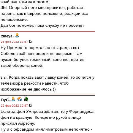
свой все-таки затолкаем.
ЗЫ. Опорный негр мне нравится, работает
парень, как в Европе положено, реакции все
ненашенские.
Дай бог поможет, пока службу не просечет.
zmeya
-
26 фев 2022 19:57
Ну Промес то нормально отыграл, а вот
Соболев всё невпопад и не вовремя. Там
нужен бегунок техничный, конечно, против
такой обороны коней.
з.ы. Когда показывают лавку коней, то хочется у
телевизора резкости навести, чтоб
изображение не двоилось ))
DyG
-
26 фев 2022 19:57
Если за фол Умярова жёлтая, то у Фернандеса
фол на красную. Конкретно рукой в лицо
прислал Айртону.
Ну и с офсайдом миллиметровым непонятно -