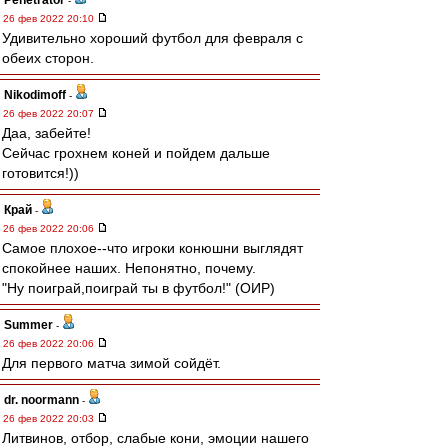
Penetrator
-
26 фев 2022 20:10
Удивительно хороший футбол для февраля с
обеих сторон.
Nikodimoff
-
26 фев 2022 20:07
Даа, забейте!
Сейчас грохнем коней и пойдем дальше
готовится!))
Край
-
26 фев 2022 20:06
Самое плохое--что игроки конюшни выглядят
спокойнее наших. Непонятно, почему.
"Ну поиграй,поиграй ты в футбол!" (ОИР)
Summer
-
26 фев 2022 20:06
Для первого матча зимой сойдёт.
dr. noormann
-
26 фев 2022 20:03
Литвинов, отбор, слабые кони, эмоции нашего