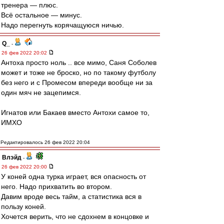
тренера — плюс.
Всё остальное — минус.
Надо перегнуть корячащуюся ничью.
Q_
-
26 фев 2022 20:02
Антоха просто ноль .. все мимо, Саня Соболев
может и тоже не броско, но по такому футболу
без него и с Промесом впереди вообще ни за
один мяч не зацепимся.
Игнатов или Бакаев вместо Антохи самое то,
ИМХО
Редактировалось 26 фев 2022 20:04
Влэйд
-
26 фев 2022 20:00
У коней одна турка играет, вся опасность от
него. Надо прихватить во втором.
Давим вроде весь тайм, а статистика вся в
пользу коней.
Хочется верить, что не сдохнем в концовке и