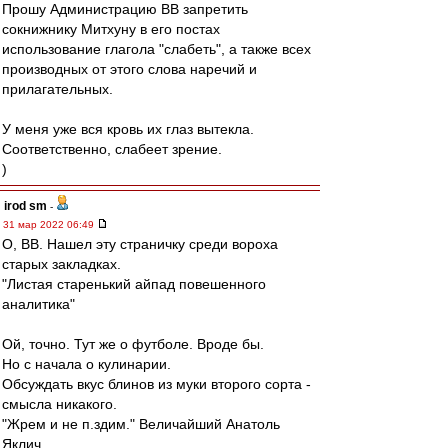
Прошу Администрацию ВВ запретить
сокнижнику Митхуну в его постах
использование глагола "слабеть", а также всех
производных от этого слова наречий и
прилагательных.
У меня уже вся кровь их глаз вытекла.
Соответственно, слабеет зрение.
)
irod sm
-
31 мар 2022 06:49
О, ВВ. Нашел эту страничку среди вороха
старых закладках.
"Листая старенький айпад повешенного
аналитика"
Ой, точно. Тут же о футболе. Вроде бы.
Но с начала о кулинарии.
Обсуждать вкус блинов из муки второго сорта -
смысла никакого.
"Жрем и не п.здим." Величайший Анатоль
Яклич.