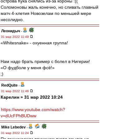
острова Кука снялись из-за короны :((
Соломоновы жаль конечно, но сливать главный
матч 4-хлетия Новозелам по меньшей мере
несолидно.
Леонидыч
-
31 мар 2022 11:49
«Whitesnake» - охуенная группа!
Нам надо брать пример с болел в Нигерии!
«О фудболе у меня фсё!»
;)
RedQuite
-
31 мар 2022 11:46
Карелин » 31 мар 2022 10:24
https://www.youtube.com/watch?
v=dUcFPhBUDww
Mike Lebedev
-
31 мар 2022 11:24