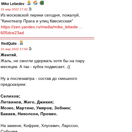
Mike Lebedev
-
31 мар 2022 17:42
Из московской лирики сегодня, пожалуй,
"Кинотеатр Прага и улиц Квесисская"
https://zen.yandex.ru/media/mike_lebede ...
605dce23ad
RedQuite
-
31 мар 2022 17:04
Жентяй
,
Жаль, не смогли удержать хотя бы на пару
месяцев. А так - кубок подвисает...((
Ну а послезавтра - состав до смешного
предсказуем:
Селихов;
Литвинов, Жиго, Джикия;
Мозес, Мартинс, Умяров, Зобнин;
Бакаев, Николсон, Промес.
На замене; Кофрие, Хлусевич, Ларссон,
Соболев.