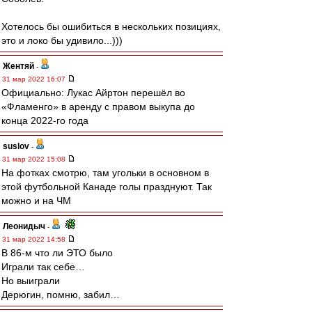
Хотелось бы ошибиться в нескольких позициях,
это и локо бы удивило...)))
Жентяй
-
31 мар 2022 16:07
Официально: Лукас Айртон перешёл во
«Фламенго» в аренду с правом выкупа до
конца 2022-го года
suslov
-
31 мар 2022 15:08
На фотках смотрю, там угольки в основном в
этой футбольной Канаде голы празднуют. Так
можно и на ЧМ
Леонидыч
-
31 мар 2022 14:58
В 86-м что ли ЭТО было
Играли так себе…
Но выиграли
Дерюгин, помню, забил…