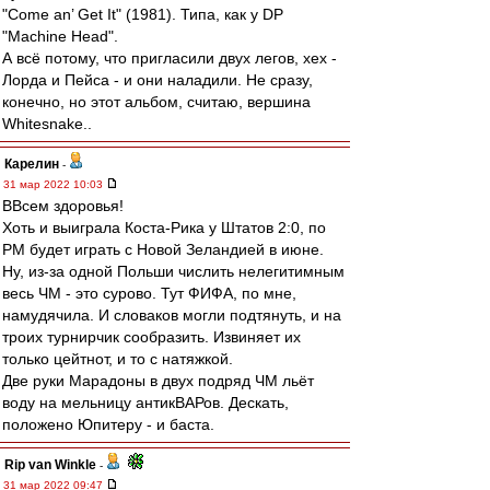
"Come an’ Get It" (1981). Типа, как у DP
"Machine Head".
А всё потому, что пригласили двух легов, хех -
Лорда и Пейса - и они наладили. Не сразу,
конечно, но этот альбом, считаю, вершина
Whitesnake..
Карелин
-
31 мар 2022 10:03
ВВсем здоровья!
Хоть и выиграла Коста-Рика у Штатов 2:0, по
РМ будет играть с Новой Зеландией в июне.
Ну, из-за одной Польши числить нелегитимным
весь ЧМ - это сурово. Тут ФИФА, по мне,
намудячила. И словаков могли подтянуть, и на
троих турнирчик сообразить. Извиняет их
только цейтнот, и то с натяжкой.
Две руки Марадоны в двух подряд ЧМ льёт
воду на мельницу антикВАРов. Дескать,
положено Юпитеру - и баста.
Rip van Winkle
-
31 мар 2022 09:47