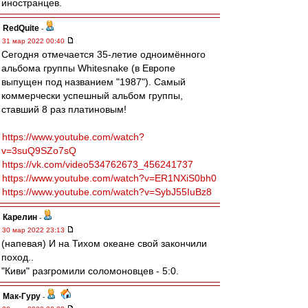
иностранцев.
RedQuite
-
31 мар 2022 00:40
Сегодня отмечается 35-летие одноимённого
альбома группы Whitesnake (в Европе
выпущен под названием "1987"). Самый
коммерчески успешный альбом группы,
ставший 8 раз платиновым!
https://www.youtube.com/watch?
v=3suQ9SZo7sQ
https://vk.com/video534762673_456241737
https://www.youtube.com/watch?v=ER1NXiS0bh0
https://www.youtube.com/watch?v=SybJ55IuBz8
Карелин
-
30 мар 2022 23:13
(напевая) И на Тихом океане свой закончили
поход..
"Киви" разгромили соломоновцев - 5:0.
Мак-Гуру
-