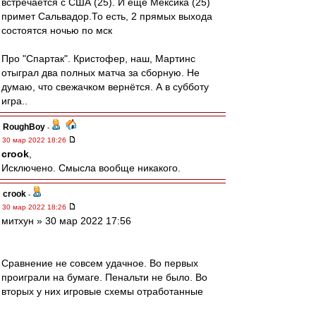
встречается с США (25). И ещё Мексика (25)
примет Сальвадор.То есть, 2 прямых выхода
состоятся ночью по мск
Про "Спартак". Кристофер, наш, Мартинс
отыграл два полных матча за сборную. Не
думаю, что свежачком вернётся. А в субботу
игра..
RoughBoy
-
30 мар 2022 18:26
crook
,
Исключено. Смысла вообще никакого.
crook
-
30 мар 2022 18:26
митхун » 30 мар 2022 17:56
Сравнение не совсем удачное. Во первых
проиграли на бумаге. Пенальти не было. Во
вторых у них игровые схемы отработанные
предыдущим тренером. А нас новый тренер