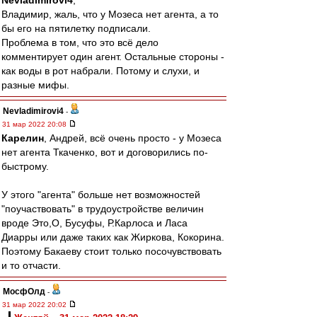
Nevladimirovi4
,
Владимир, жаль, что у Мозеса нет агента, а то
бы его на пятилетку подписали.
Проблема в том, что это всё дело
комментирует один агент. Остальные стороны -
как воды в рот набрали. Потому и слухи, и
разные мифы.
Nevladimirovi4
-
31 мар 2022 20:08
Карелин
, Андрей, всё очень просто - у Мозеса
нет агента Ткаченко, вот и договорились по-
быстрому.
У этого "агента" больше нет возможностей
"поучаствовать" в трудоустройстве величин
вроде Это,О, Бусуфы, Р.Карлоса и Ласа
Диарры или даже таких как Жиркова, Кокорина.
Поэтому Бакаеву стоит только посочувствовать
и то отчасти.
МосфОлд
-
31 мар 2022 20:02