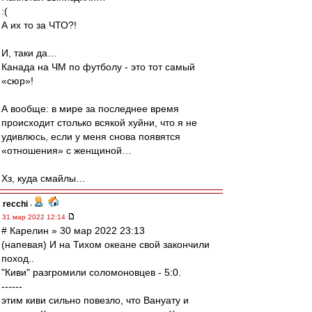
:(
А их то за ЧТО?!
И, таки да…
Канада на ЧМ по футболу - это тот самый
«сюр»!
А вообще: в мире за последнее время
происходит столько всякой хуйни, что я не
удивлюсь, если у меня снова появятся
«отношения» с женщиной…
Хз, куда смайлы…
recchi
-
31 мар 2022 12:14
# Карелин » 30 мар 2022 23:13
(напевая) И на Тихом океане свой закончили
поход..
"Киви" разгромили соломоновцев - 5:0.
------
этим киви сильно повезло, что Вануату и