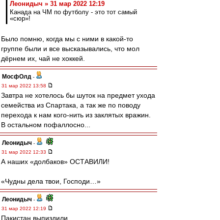
Леонидыч » 31 мар 2022 12:19
Канада на ЧМ по футболу - это тот самый
«сюр»!
Было помню, когда мы с ними в какой-то
группе были и все высказывались, что мол
дёрнем их, чай не хоккей.
МосфОлд
-
31 мар 2022 13:58
Завтра не хотелось бы шуток на предмет ухода
семейства из Спартака, а так же по поводу
перехода к нам кого-нить из заклятых вражин.
В остальном пофаллосно...
Леонидыч
-
31 мар 2022 12:33
А наших «долбаков» ОСТАВИЛИ!
«Чудны дела твои, Господи…»
Леонидыч
-
31 мар 2022 12:19
Пакистан выпиздили…