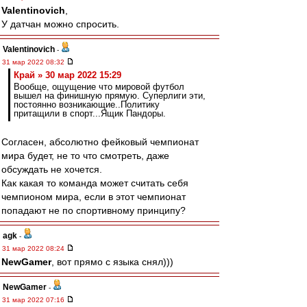
Valentinovich
,
У датчан можно спросить.
Valentinovich
-
31 мар 2022 08:32
Край » 30 мар 2022 15:29
Вообще, ощущение что мировой футбол
вышел на финишную прямую. Суперлиги эти,
постоянно возникающие..Политику
притащили в спорт...Ящик Пандоры.
Согласен, абсолютно фейковый чемпионат
мира будет, не то что смотреть, даже
обсуждать не хочется.
Как какая то команда может считать себя
чемпионом мира, если в этот чемпионат
попадают не по спортивному принципу?
agk
-
31 мар 2022 08:24
NewGamer
, вот прямо с языка снял)))
NewGamer
-
31 мар 2022 07:16