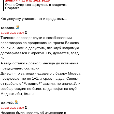
Жентяй » 31 мар 2022 18:29
Ольга Смирнова вернулась в академию
Спартака
Кто девушку ужинает, тот и предатель...
Карелин
-
31 мар 2022 19:06
Ткаченко опроверг слухи о возобновлении
переговоров по продлению контракта Бакаева.
Конечно, можно допустить, что клуб напрямую
договаривается с игроком. Но, думается, вряд
ли..
А ведь осталось ровно 3 месяца до истечения
предыдущего согласия.
Дьявол, что за мода - едущего с базару Мозеса
продлевают не по 1+1, а сразу на два. Синяки
от грабель с "Ромашкой" зажили, не иначе..Или
вообще ссадин не было, когда пофиг на клуб.
Медные лбы, ёмана..
Жентяй
-
31 мар 2022 18:29
Недавно была новость об изменении в