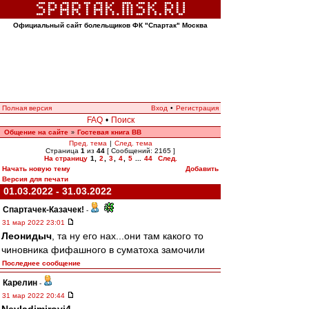
Официальный сайт болельщиков ФК "Спартак" Москва
Полная версия
Вход
•
Регистрация
FAQ
•
Поиск
Общение на сайте
Гостевая книга ВВ
»
Пред. тема
|
След. тема
Страница
1
из
44
[ Сообщений: 2165 ]
На страницу
1
,
2
,
3
,
4
,
5
...
44
След.
Начать новую тему
Добавить
Версия для печати
01.03.2022 - 31.03.2022
Спартачек-Казачек!
-
31 мар 2022 23:01
Леонидыч
, та ну его нах...они там какого то
чиновника фифашного в суматоха замочили
Последнее сообщение
Карелин
-
31 мар 2022 20:44