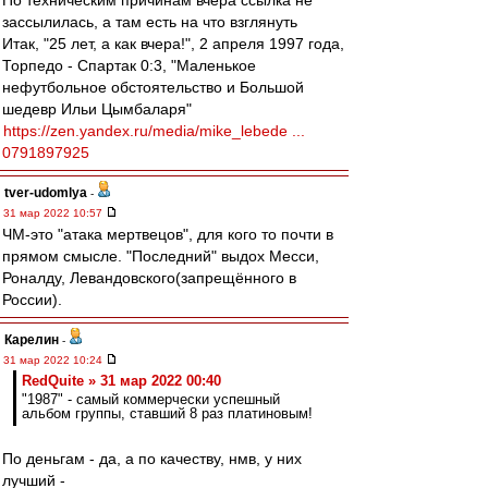
По техническим причинам вчера ссылка не
зассылилась, а там есть на что взглянуть
Итак, "25 лет, а как вчера!", 2 апреля 1997 года,
Торпедо - Спартак 0:3, "Маленькое
нефутбольное обстоятельство и Большой
шедевр Ильи Цымбаларя"
https://zen.yandex.ru/media/mike_lebede ...
0791897925
tver-udomlya
-
31 мар 2022 10:57
ЧМ-это "атака мертвецов", для кого то почти в
прямом смысле. "Последний" выдох Месси,
Роналду, Левандовского(запрещённого в
России).
Карелин
-
31 мар 2022 10:24
RedQuite » 31 мар 2022 00:40
"1987" - самый коммерчески успешный
альбом группы, ставший 8 раз платиновым!
По деньгам - да, а по качеству, нмв, у них
лучший -