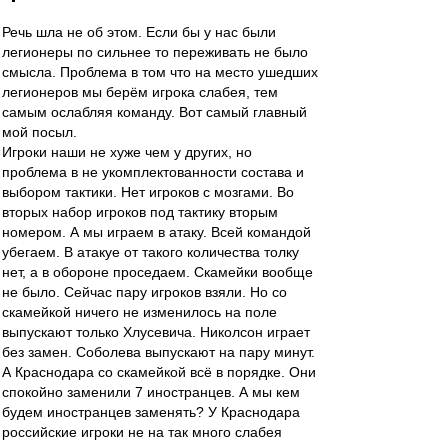
Речь шла не об этом. Если бы у нас были
легионеры по сильнее то переживать не было
смысла. Проблема в том что на место ушедших
легионеров мы берём игрока слабея, тем
самым ослабляя команду. Вот самый главный
мой посыл.
Игроки наши не хуже чем у других, но
проблема в не укомплектованности состава и
выбором тактики. Нет игроков с мозгами. Во
вторых набор игроков под тактику вторым
номером. А мы играем в атаку. Всей командой
убегаем. В атакуе от такого количества толку
нет, а в обороне проседаем. Скамейки вообще
не было. Сейчас пару игроков взяли. Но со
скамейкой ничего не изменилось на поле
выпускают только Хлусевича. Николсон играет
без замен. Соболева выпускают на пару минут.
А Краснодара со скамейкой всё в порядке. Они
спокойно заменили 7 иностранцев. А мы кем
будем иностранцев заменять? У Краснодара
российские игроки не на так много слабея