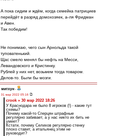
А пока сидим и ждём, когда семейка патрициев
перейдёт в разряд домохозяек, а-ля Фридман
и Авен.
Так победим!
Не понимаю, чего сын Арнольда такой
туповатенький.
Щас смело менял бы нефть на Месси,
Левандовского и Кристинку.
Рублей у них нет, возьмем тогда товаром.
Делов-то. Были бы мозги.
митхун
-
31 мар 2022 05:16
crook » 30 мар 2022 18:26
У Краснодара не было 8 игроков (!) - какие тут
схемы?
Почему какой-то Сперцян штрафные
регулярно забивает, а у нас никто их бить не
умеет?
Кстати, почему Селихов регулярно стенку
плохо ставит, а итальянец этим не
руководит?