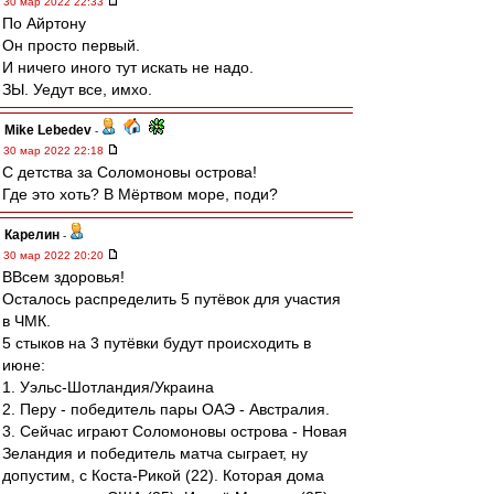
30 мар 2022 22:33
По Айртону
Он просто первый.
И ничего иного тут искать не надо.
ЗЫ. Уедут все, имхо.
Mike Lebedev
-
30 мар 2022 22:18
С детства за Соломоновы острова!
Где это хоть? В Мёртвом море, поди?
Карелин
-
30 мар 2022 20:20
ВВсем здоровья!
Осталось распределить 5 путёвок для участия
в ЧМК.
5 стыков на 3 путёвки будут происходить в
июне:
1. Уэльс-Шотландия/Украина
2. Перу - победитель пары ОАЭ - Австралия.
3. Сейчас играют Соломоновы острова - Новая
Зеландия и победитель матча сыграет, ну
допустим, с Коста-Рикой (22). Которая дома