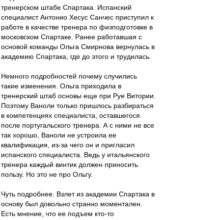
тренерском штабе Спартака. Испанский
специалист Антонио Хесус Санчес приступил к
работе в качестве тренера по физподготовке в
московском Спартаке. Ранее работавшая с
основой команды Ольга Смирнова вернулась в
академию Спартака, где до этого и трудилась.
Немного подробностей почему случились
такие изменения. Ольга приходила в
тренерский штаб основы еще при Руе Витории.
Поэтому Ваноли только пришлось разбираться
в компетенциях специалиста, оставшегося
после португальского тренера. А с ними не все
так хорошо, Ваноли не устроила ее
квалификация, из-за чего он и пригласил
испанского специалиста. Ведь у итальянского
тренера каждый винтик должен приносить
пользу. Но это не про Ольгу.
Чуть подробнее. Взлет из академии Спартака в
основу был довольно странно моментален.
Есть мнение, что ее подъем кто-то