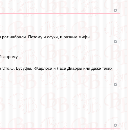
в рот набрали. Потому и слухи, и разные мифы.
-быстрому.
де Это,О, Бусуфы, Р.Карлоса и Ласа Диарры или даже таких