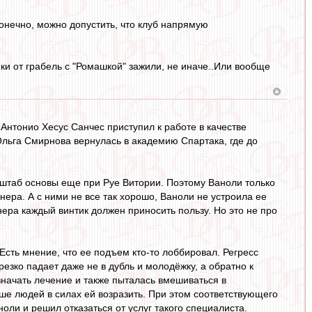
онечно, можно допустить, что клуб напрямую
яки от грабель с "Ромашкой" зажили, не иначе..Или вообще
Антонио Хесус Санчес приступил к работе в качестве
льга Смирнова вернулась в академию Спартака, где до
 штаб основы еще при Руе Витории. Поэтому Ваноли только
ера. А с ними не все так хорошо, Ваноли не устроила ее
нера каждый винтик должен приносить пользу. Но это не про
Есть мнение, что ее подъем кто-то лоббировал. Регресс
езко падает даже не в дубль и молодёжку, а обратно к
начать лечение и также пыталась вмешиваться в
ше людей в силах ей возразить. При этом соответствующего
ноли и решил отказаться от услуг такого специалиста.