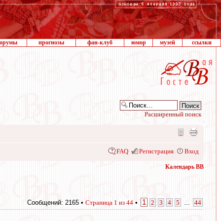
орумы
прогнозы
фан-клуб
юмор
музей
ссылки
Расширенный поиск
FAQ
Регистрация
Вход
Календарь ВВ
1
Сообщений: 2165 •
Страница
1
из
44
•
2
3
4
5
...
44