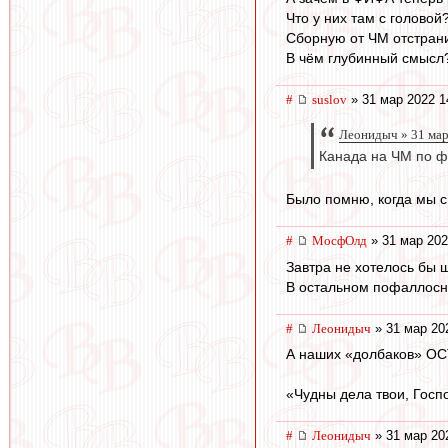
Что у них там с головой
Сборную от ЧМ отстрани
В чём глубинный смысл
#
suslov
» 31 мар 2022 1
Леонидыч » 31 мар
Канада на ЧМ по фу
Было помню, когда мы с 
#
МосфОлд
» 31 мар 202
Завтра не хотелось бы ш
В остальном пофаллосно
#
Леонидыч
» 31 мар 20
А наших «долбаков» О
«Чудны дела твои, Гос
#
Леонидыч
» 31 мар 20