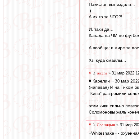
Пакистан выпиздили…
:(
А их то за ЧТО?!
И, таки да…
Канада на ЧМ по футбол
А вообще: в мире за по
Хз, куда смайлы…
#
recchi
» 31 мар 2022 1
# Карелин » 30 мар 202
(напевая) И на Тихом ок
"Киви" разгромили солом
------
этим киви сильно повезл
Соломоновы жаль конечн
#
Леонидыч
» 31 мар 20
«Whitesnake» - охуенная