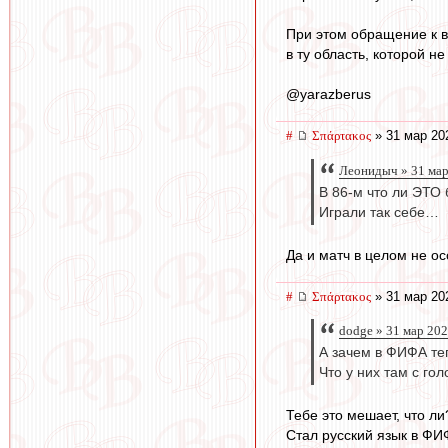
При этом обращение к в
в ту область, которой н
@yarazberus
#
Σπάρτακος
» 31 мар 20
Леонидыч » 31 мар
В 86-м что ли ЭТО
Играли так себе…
Да и матч в целом не о
#
Σπάρτακος
» 31 мар 20
dodge » 31 мар 202
А зачем в ФИФА те
Что у них там с го
Тебе это мешает, что л
Стал русский язык в ФИ