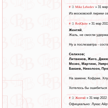
#
Mike Lebedev
» 31 мар
Из московской лирики с
#
RedQuite
» 31 мар 202
Жентяй
,
Жаль, не смогли удержать
Ну а послезавтра - сост
Селихов;
Литвинов, Жиго, Джик
Мозес, Мартинс, Умяро
Бакаев, Николсон, Пр
На замене; Кофрие, Хлу
Хотелось бы ошибиться в
#
Жентяй
» 31 мар 2022 
Официально: Лукас Айрт