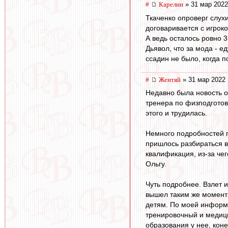
#
Карелин
» 31 мар 2022
Ткаченко опроверг слух
договаривается с игроко
А ведь осталось ровно 
Дьявол, что за мода - е
ссадин не было, когда п
#
Жентяй
» 31 мар 2022 
Недавно была новость о
тренера по физподготов
этого и трудилась.
Немного подробностей п
пришлось разбираться в
квалификация, из-за чег
Ольгу.
Чуть подробнее. Взлет 
вышел таким же момента
детям. По моей информа
тренировочный и медици
образования у нее, коне