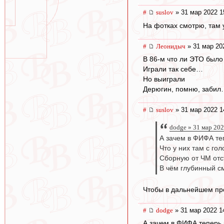
#
suslov
» 31 мар 2022 1
На фотках смотрю, там 
#
Леонидыч
» 31 мар 20
В 86-м что ли ЭТО было
Играли так себе…
Но выиграли
Дерюгин, помню, заби
#
suslov
» 31 мар 2022 1
dodge » 31 мар 202
А зачем в ФИФА те
Что у них там с го
Сборную от ЧМ отс
В чём глубинный с
Чтобы в дальнейшем пр
#
dodge
» 31 мар 2022 1
А зачем в ФИФА теперь