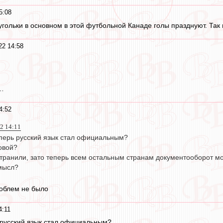
5:08
угольки в основном в этой футбольной Канаде голы празднуют. Так
22 14:58
л…
4:52
2 14:11
перь русский язык стал официальным?
ловой?
транили, зато теперь всем остальным странам документооборот мо
мысл?
облем не было
4:11
 русский язык стал официальным?