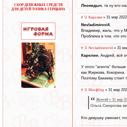
СБОР ДЕНЕЖНЫХ СРЕДСТВ
Леонидыч
, та ну его 
ДЛЯ ДЕТЕЙ ТОЛИКА ГЕРЦЫНА
#
Карелин
» 31 мар 2022
Nevladimirovi4
,
Владимир, жаль, что у М
Проблема в том, что это
#
Nevladimirovi4
» 31 ма
Карелин
, Андрей, всё 
У этого "агента" больше
как Жиркова, Кокорина.
Поэтому Бакаеву стоит т
#
МосфОлд
» 31 мар 202
Жентяй » 31 мар 2
Ольга Смирнова ве
Кто девушку ужинает, тот