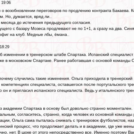
 19:06
и о возобновлении переговоров по продлению контракта Бакаева. К
м. Но, думается, вряд ли..
3 месяца до истечения предыдущего согласия.
дущего с базару Мозеса продлевают не по 1+1, а сразу на два. Син
офиг на клуб. Медные лбы, ёмана..
18:29
б изменении в тренерском штабе Спартака. Испанский специалист 
ке в московском Спартаке. Ранее работавшая с основой команды О
очему случились такие изменения. Ольга приходила в тренерский
 компетенциях специалиста, оставшегося после португальского трен
о он и пригласил испанского специалиста. Ведь у итальянского тре
из академии Спартака в основу был довольно странно моментален. 
льным, согласитесь, странно, когда человек из основной команды р
ции, Ольга сама пыталась снимать с тренировок футболистов, наз
нский процесс, что продолжает делать и в академии, где уже мень
чно, нет. В шоке от этого непосредственно все. Именно поэтому Ва