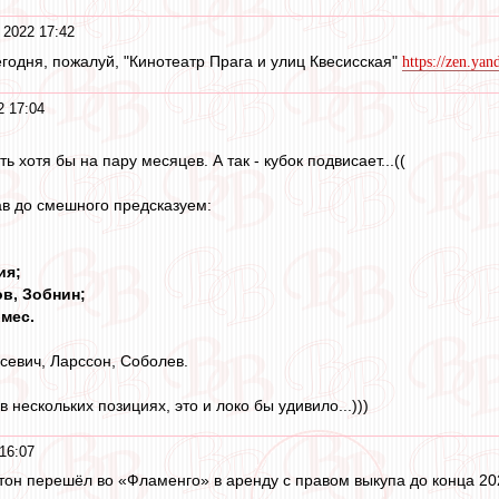
 2022 17:42
егодня, пожалуй, "Кинотеатр Прага и улиц Квесисская"
https://zen.ya
2 17:04
 хотя бы на пару месяцев. А так - кубок подвисает...((
ав до смешного предсказуем:
ия;
в, Зобнин;
омес.
севич, Ларссон, Соболев.
 нескольких позициях, это и локо бы удивило...)))
16:07
он перешёл во «Фламенго» в аренду с правом выкупа до конца 202