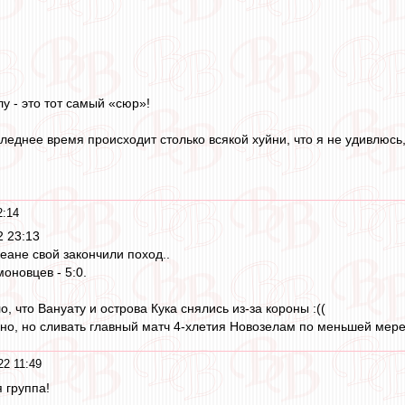
у - это тот самый «сюр»!
следнее время происходит столько всякой хуйни, что я не удивлю
2:14
2 23:13
еане свой закончили поход..
оновцев - 5:0.
о, что Вануату и острова Кука снялись из-за короны :((
о, но сливать главный матч 4-хлетия Новозелам по меньшей мере
22 11:49
 группа!