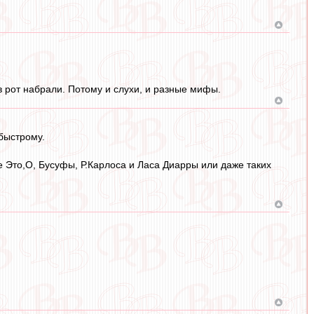
в рот набрали. Потому и слухи, и разные мифы.
-быстрому.
де Это,О, Бусуфы, Р.Карлоса и Ласа Диарры или даже таких