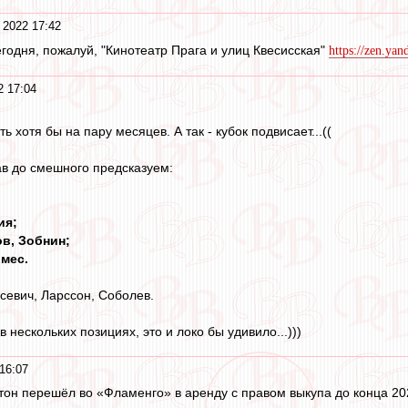
 2022 17:42
егодня, пожалуй, "Кинотеатр Прага и улиц Квесисская"
https://zen.ya
2 17:04
 хотя бы на пару месяцев. А так - кубок подвисает...((
ав до смешного предсказуем:
ия;
в, Зобнин;
омес.
севич, Ларссон, Соболев.
 нескольких позициях, это и локо бы удивило...)))
16:07
он перешёл во «Фламенго» в аренду с правом выкупа до конца 202