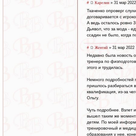
#
Карелин
» 31 мар 2022
Ткаченко опроверг слух
договаривается с игроко
А ведь осталось ровно 
Дьявол, что за мода - е
ссадин не было, когда п
#
Жентяй
» 31 мар 2022 
Недавно была новость о
тренера по физподготов
этого и трудилась.
Немного подробностей п
пришлось разбираться в
квалификация, из-за чег
Ольгу.
Чуть подробнее. Взлет 
вышел таким же момента
детям. По моей информа
тренировочный и медици
образования у нее, коне