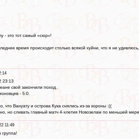
у - это тот самый «сюр»!
следнее время происходит столько всякой хуйни, что я не удивлю
2:14
2 23:13
еане свой закончили поход..
оновцев - 5:0.
о, что Вануату и острова Кука снялись из-за короны :((
о, но сливать главный матч 4-хлетия Новозелам по меньшей мере
22 11:49
 группа!