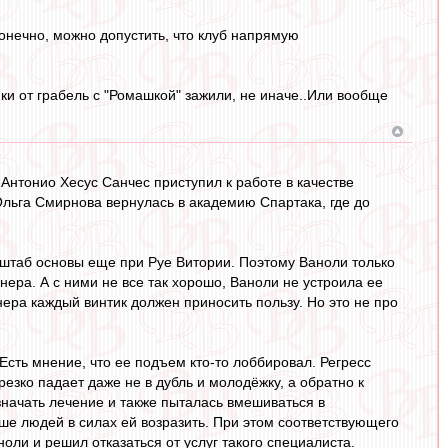
онечно, можно допустить, что клуб напрямую
яки от грабель с "Ромашкой" зажили, не иначе..Или вообще
Антонио Хесус Санчес приступил к работе в качестве
льга Смирнова вернулась в академию Спартака, где до
 штаб основы еще при Руе Витории. Поэтому Ваноли только
ера. А с ними не все так хорошо, Ваноли не устроила ее
нера каждый винтик должен приносить пользу. Но это не про
Есть мнение, что ее подъем кто-то лоббировал. Регресс
езко падает даже не в дубль и молодёжку, а обратно к
начать лечение и также пыталась вмешиваться в
ше людей в силах ей возразить. При этом соответствующего
ноли и решил отказаться от услуг такого специалиста.