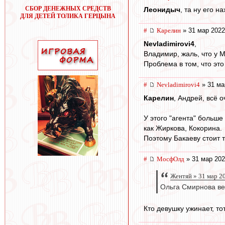
СБОР ДЕНЕЖНЫХ СРЕДСТВ
Леонидыч
, та ну его 
ДЛЯ ДЕТЕЙ ТОЛИКА ГЕРЦЫНА
#
Карелин
» 31 мар 2022
Nevladimirovi4
,
Владимир, жаль, что у М
Проблема в том, что это
#
Nevladimirovi4
» 31 ма
Карелин
, Андрей, всё 
У этого "агента" больше
как Жиркова, Кокорина.
Поэтому Бакаеву стоит т
#
МосфОлд
» 31 мар 202
Жентяй » 31 мар 2
Ольга Смирнова ве
Кто девушку ужинает, тот