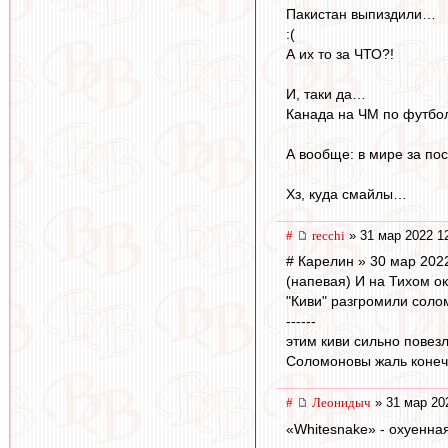
Пакистан выпиздили…
:(
А их то за ЧТО?!
И, таки да…
Канада на ЧМ по футбол
А вообще: в мире за по
Хз, куда смайлы…
#
recchi
» 31 мар 2022 1
# Карелин » 30 мар 202
(напевая) И на Тихом ок
"Киви" разгромили солом
------
этим киви сильно повезл
Соломоновы жаль конечн
#
Леонидыч
» 31 мар 20
«Whitesnake» - охуенная