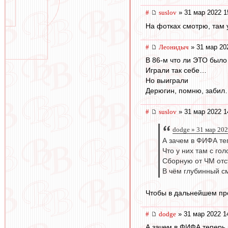
#
suslov
» 31 мар 2022 1
На фотках смотрю, там 
#
Леонидыч
» 31 мар 20
В 86-м что ли ЭТО было
Играли так себе…
Но выиграли
Дерюгин, помню, заби
#
suslov
» 31 мар 2022 1
dodge » 31 мар 202
А зачем в ФИФА те
Что у них там с го
Сборную от ЧМ отс
В чём глубинный с
Чтобы в дальнейшем пр
#
dodge
» 31 мар 2022 1
А зачем в ФИФА теперь