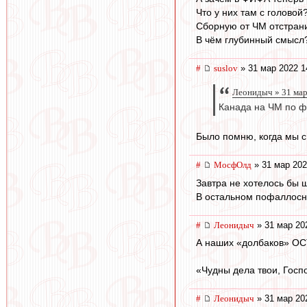
Что у них там с головой
Сборную от ЧМ отстрани
В чём глубинный смысл
#
suslov
» 31 мар 2022 1
Леонидыч » 31 мар
Канада на ЧМ по фу
Было помню, когда мы с 
#
МосфОлд
» 31 мар 202
Завтра не хотелось бы ш
В остальном пофаллосно
#
Леонидыч
» 31 мар 20
А наших «долбаков» О
«Чудны дела твои, Гос
#
Леонидыч
» 31 мар 20