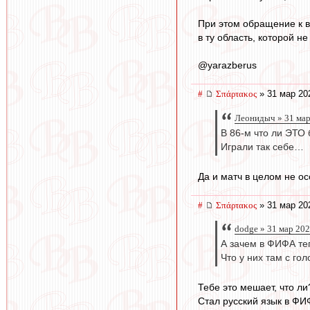
При этом обращение к в
в ту область, которой н
@yarazberus
#
Σπάρτακος
» 31 мар 20
Леонидыч » 31 мар
В 86-м что ли ЭТО
Играли так себе…
Да и матч в целом не о
#
Σπάρτακος
» 31 мар 20
dodge » 31 мар 202
А зачем в ФИФА те
Что у них там с го
Тебе это мешает, что л
Стал русский язык в ФИ