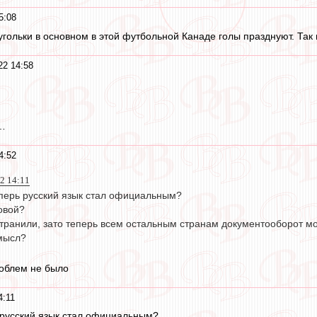
5:08
угольки в основном в этой футбольной Канаде голы празднуют. Так
22 14:58
л…
4:52
2 14:11
перь русский язык стал официальным?
ловой?
транили, зато теперь всем остальным странам документооборот мо
мысл?
облем не было
4:11
 русский язык стал официальным?