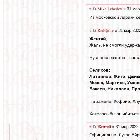
#
Mike Lebedev
» 31 мар
Из московской лирики с
#
RedQuite
» 31 мар 202
Жентяй
,
Жаль, не смогли удержать
Ну а послезавтра - сост
Селихов;
Литвинов, Жиго, Джик
Мозес, Мартинс, Умяро
Бакаев, Николсон, Пр
На замене; Кофрие, Хлу
Хотелось бы ошибиться в
#
Жентяй
» 31 мар 2022 
Официально: Лукас Айрт