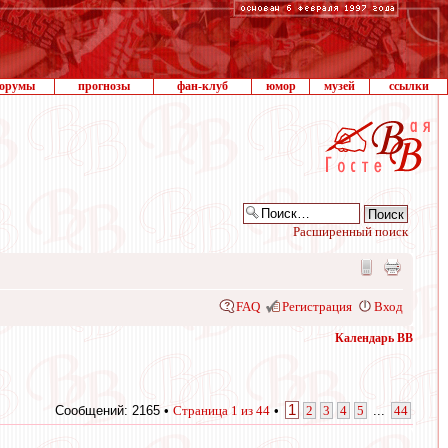
орумы
прогнозы
фан-клуб
юмор
музей
ссылки
Расширенный поиск
FAQ
Регистрация
Вход
Календарь ВВ
1
Сообщений: 2165 •
Страница
1
из
44
•
2
3
4
5
...
44