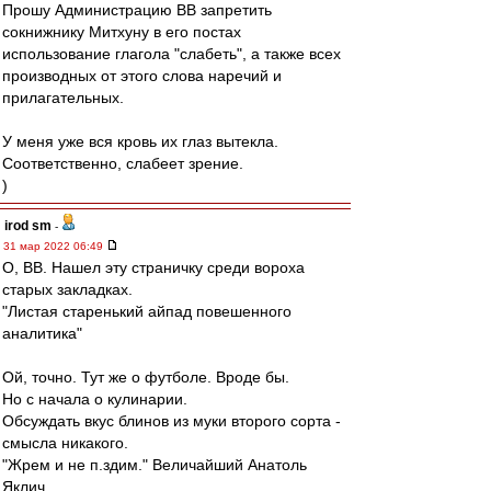
Прошу Администрацию ВВ запретить
сокнижнику Митхуну в его постах
использование глагола "слабеть", а также всех
производных от этого слова наречий и
прилагательных.
У меня уже вся кровь их глаз вытекла.
Соответственно, слабеет зрение.
)
irod sm
-
31 мар 2022 06:49
О, ВВ. Нашел эту страничку среди вороха
старых закладках.
"Листая старенький айпад повешенного
аналитика"
Ой, точно. Тут же о футболе. Вроде бы.
Но с начала о кулинарии.
Обсуждать вкус блинов из муки второго сорта -
смысла никакого.
"Жрем и не п.здим." Величайший Анатоль
Яклич.