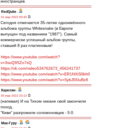
иностранцев.
RedQuite
-
31 мар 2022 00:40
Сегодня отмечается 35-летие одноимённого
альбома группы Whitesnake (в Европе
выпущен под названием "1987"). Самый
коммерчески успешный альбом группы,
ставший 8 раз платиновым!
https://www.youtube.com/watch?
v=3suQ9SZo7sQ
https://vk.com/video534762673_456241737
https://www.youtube.com/watch?v=ER1NXiS0bh0
https://www.youtube.com/watch?v=SybJ55IuBz8
Карелин
-
30 мар 2022 23:13
(напевая) И на Тихом океане свой закончили
поход..
"Киви" разгромили соломоновцев - 5:0.
Мак-Гуру
-