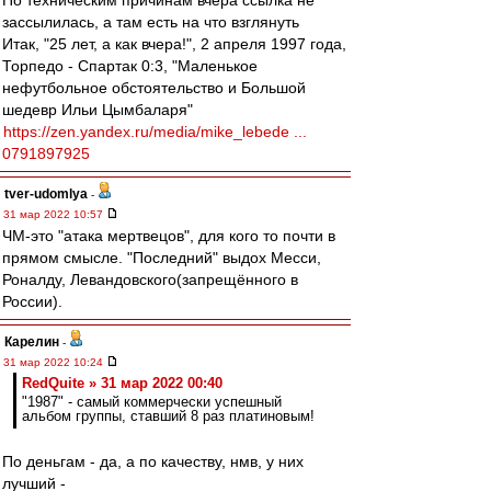
По техническим причинам вчера ссылка не
зассылилась, а там есть на что взглянуть
Итак, "25 лет, а как вчера!", 2 апреля 1997 года,
Торпедо - Спартак 0:3, "Маленькое
нефутбольное обстоятельство и Большой
шедевр Ильи Цымбаларя"
https://zen.yandex.ru/media/mike_lebede ...
0791897925
tver-udomlya
-
31 мар 2022 10:57
ЧМ-это "атака мертвецов", для кого то почти в
прямом смысле. "Последний" выдох Месси,
Роналду, Левандовского(запрещённого в
России).
Карелин
-
31 мар 2022 10:24
RedQuite » 31 мар 2022 00:40
"1987" - самый коммерчески успешный
альбом группы, ставший 8 раз платиновым!
По деньгам - да, а по качеству, нмв, у них
лучший -