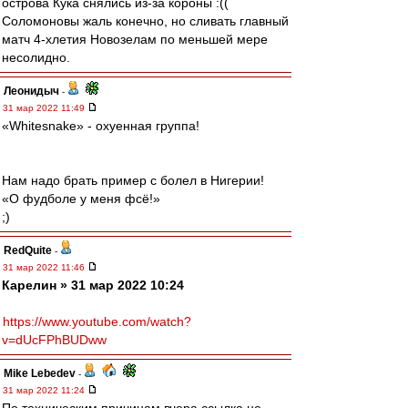
острова Кука снялись из-за короны :((
Соломоновы жаль конечно, но сливать главный
матч 4-хлетия Новозелам по меньшей мере
несолидно.
Леонидыч
-
31 мар 2022 11:49
«Whitesnake» - охуенная группа!
Нам надо брать пример с болел в Нигерии!
«О фудболе у меня фсё!»
;)
RedQuite
-
31 мар 2022 11:46
Карелин » 31 мар 2022 10:24
https://www.youtube.com/watch?
v=dUcFPhBUDww
Mike Lebedev
-
31 мар 2022 11:24