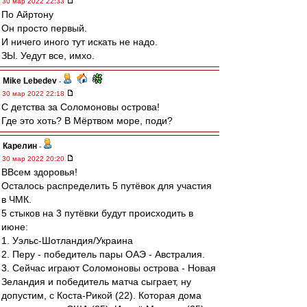
30 мар 2022 22:33
По Айртону
Он просто первый.
И ничего иного тут искать не надо.
ЗЫ. Уедут все, имхо.
Mike Lebedev
-
30 мар 2022 22:18
С детства за Соломоновы острова!
Где это хоть? В Мёртвом море, поди?
Карелин
-
30 мар 2022 20:20
ВВсем здоровья!
Осталось распределить 5 путёвок для участия
в ЧМК.
5 стыков на 3 путёвки будут происходить в
июне:
1. Уэльс-Шотландия/Украина
2. Перу - победитель пары ОАЭ - Австралия.
3. Сейчас играют Соломоновы острова - Новая
Зеландия и победитель матча сыграет, ну
допустим, с Коста-Рикой (22). Которая дома