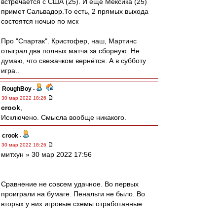
встречается с США (25). И ещё Мексика (25)
примет Сальвадор.То есть, 2 прямых выхода
состоятся ночью по мск
Про "Спартак". Кристофер, наш, Мартинс
отыграл два полных матча за сборную. Не
думаю, что свежачком вернётся. А в субботу
игра..
RoughBoy
-
30 мар 2022 18:26
crook
,
Исключено. Смысла вообще никакого.
crook
-
30 мар 2022 18:26
митхун » 30 мар 2022 17:56
Сравнение не совсем удачное. Во первых
проиграли на бумаге. Пенальти не было. Во
вторых у них игровые схемы отработанные
предыдущим тренером. А нас новый тренер