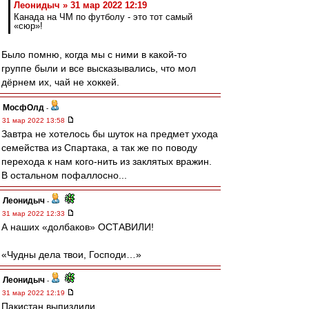
Леонидыч » 31 мар 2022 12:19
Канада на ЧМ по футболу - это тот самый
«сюр»!
Было помню, когда мы с ними в какой-то
группе были и все высказывались, что мол
дёрнем их, чай не хоккей.
МосфОлд
-
31 мар 2022 13:58
Завтра не хотелось бы шуток на предмет ухода
семейства из Спартака, а так же по поводу
перехода к нам кого-нить из заклятых вражин.
В остальном пофаллосно...
Леонидыч
-
31 мар 2022 12:33
А наших «долбаков» ОСТАВИЛИ!
«Чудны дела твои, Господи…»
Леонидыч
-
31 мар 2022 12:19
Пакистан выпиздили…