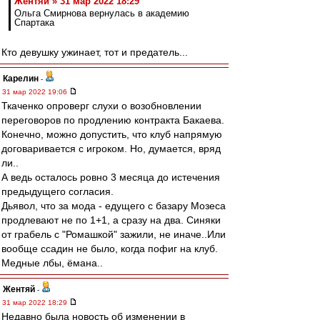
Жентяй » 31 мар 2022 18:29
Ольга Смирнова вернулась в академию
Спартака
Кто девушку ужинает, тот и предатель...
Карелин
-
31 мар 2022 19:06
Ткаченко опроверг слухи о возобновлении
переговоров по продлению контракта Бакаева.
Конечно, можно допустить, что клуб напрямую
договаривается с игроком. Но, думается, вряд
ли..
А ведь осталось ровно 3 месяца до истечения
предыдущего согласия.
Дьявол, что за мода - едущего с базару Мозеса
продлевают не по 1+1, а сразу на два. Синяки
от грабель с "Ромашкой" зажили, не иначе..Или
вообще ссадин не было, когда пофиг на клуб.
Медные лбы, ёмана..
Жентяй
-
31 мар 2022 18:29
Недавно была новость об изменении в