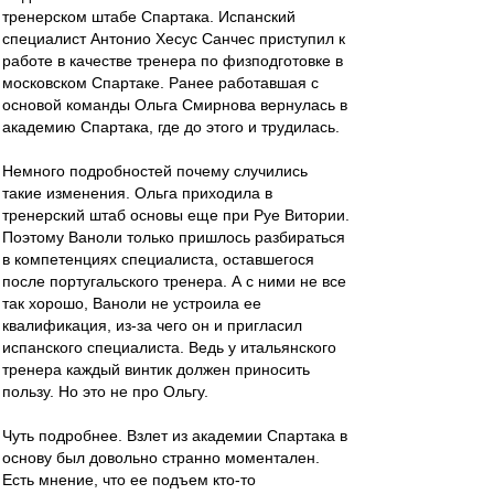
тренерском штабе Спартака. Испанский
специалист Антонио Хесус Санчес приступил к
работе в качестве тренера по физподготовке в
московском Спартаке. Ранее работавшая с
основой команды Ольга Смирнова вернулась в
академию Спартака, где до этого и трудилась.
Немного подробностей почему случились
такие изменения. Ольга приходила в
тренерский штаб основы еще при Руе Витории.
Поэтому Ваноли только пришлось разбираться
в компетенциях специалиста, оставшегося
после португальского тренера. А с ними не все
так хорошо, Ваноли не устроила ее
квалификация, из-за чего он и пригласил
испанского специалиста. Ведь у итальянского
тренера каждый винтик должен приносить
пользу. Но это не про Ольгу.
Чуть подробнее. Взлет из академии Спартака в
основу был довольно странно моментален.
Есть мнение, что ее подъем кто-то