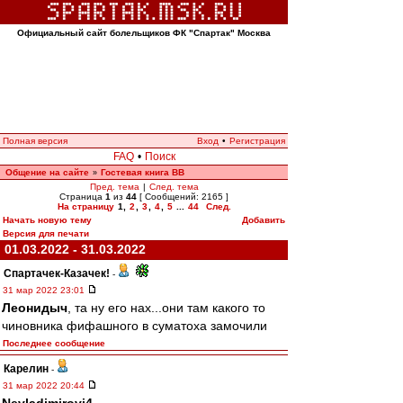
Официальный сайт болельщиков ФК "Спартак" Москва
Полная версия
Вход
•
Регистрация
FAQ
•
Поиск
Общение на сайте
Гостевая книга ВВ
»
Пред. тема
|
След. тема
Страница
1
из
44
[ Сообщений: 2165 ]
На страницу
1
,
2
,
3
,
4
,
5
...
44
След.
Начать новую тему
Добавить
Версия для печати
01.03.2022 - 31.03.2022
Спартачек-Казачек!
-
31 мар 2022 23:01
Леонидыч
, та ну его нах...они там какого то
чиновника фифашного в суматоха замочили
Последнее сообщение
Карелин
-
31 мар 2022 20:44