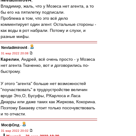
Nevladimirovi4
,
Владимир, жаль, что у Мозеса нет агента, а то
бы его на пятилетку подписали.
Проблема в том, что это всё дело
комментирует один агент. Остальные стороны -
как воды в рот набрали. Потому и слухи, и
разные мифы.
Nevladimirovi4
-
31 мар 2022 20:08
Карелин
, Андрей, всё очень просто - у Мозеса
нет агента Ткаченко, вот и договорились по-
быстрому.
У этого "агента" больше нет возможностей
"поучаствовать" в трудоустройстве величин
вроде Это,О, Бусуфы, Р.Карлоса и Ласа
Диарры или даже таких как Жиркова, Кокорина.
Поэтому Бакаеву стоит только посочувствовать
и то отчасти.
МосфОлд
-
31 мар 2022 20:02