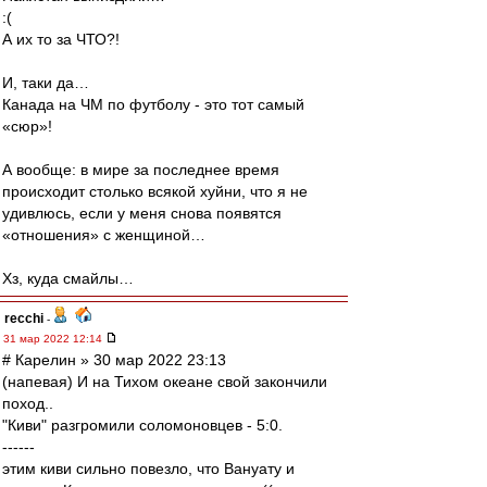
:(
А их то за ЧТО?!
И, таки да…
Канада на ЧМ по футболу - это тот самый
«сюр»!
А вообще: в мире за последнее время
происходит столько всякой хуйни, что я не
удивлюсь, если у меня снова появятся
«отношения» с женщиной…
Хз, куда смайлы…
recchi
-
31 мар 2022 12:14
# Карелин » 30 мар 2022 23:13
(напевая) И на Тихом океане свой закончили
поход..
"Киви" разгромили соломоновцев - 5:0.
------
этим киви сильно повезло, что Вануату и