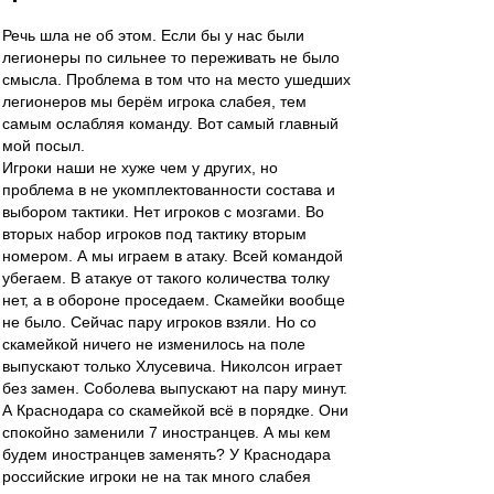
Речь шла не об этом. Если бы у нас были
легионеры по сильнее то переживать не было
смысла. Проблема в том что на место ушедших
легионеров мы берём игрока слабея, тем
самым ослабляя команду. Вот самый главный
мой посыл.
Игроки наши не хуже чем у других, но
проблема в не укомплектованности состава и
выбором тактики. Нет игроков с мозгами. Во
вторых набор игроков под тактику вторым
номером. А мы играем в атаку. Всей командой
убегаем. В атакуе от такого количества толку
нет, а в обороне проседаем. Скамейки вообще
не было. Сейчас пару игроков взяли. Но со
скамейкой ничего не изменилось на поле
выпускают только Хлусевича. Николсон играет
без замен. Соболева выпускают на пару минут.
А Краснодара со скамейкой всё в порядке. Они
спокойно заменили 7 иностранцев. А мы кем
будем иностранцев заменять? У Краснодара
российские игроки не на так много слабея