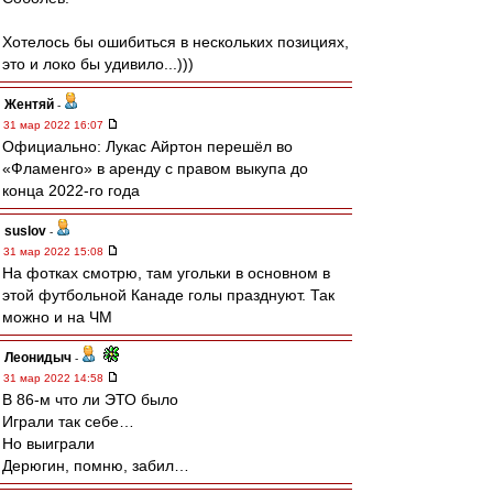
Хотелось бы ошибиться в нескольких позициях,
это и локо бы удивило...)))
Жентяй
-
31 мар 2022 16:07
Официально: Лукас Айртон перешёл во
«Фламенго» в аренду с правом выкупа до
конца 2022-го года
suslov
-
31 мар 2022 15:08
На фотках смотрю, там угольки в основном в
этой футбольной Канаде голы празднуют. Так
можно и на ЧМ
Леонидыч
-
31 мар 2022 14:58
В 86-м что ли ЭТО было
Играли так себе…
Но выиграли
Дерюгин, помню, забил…