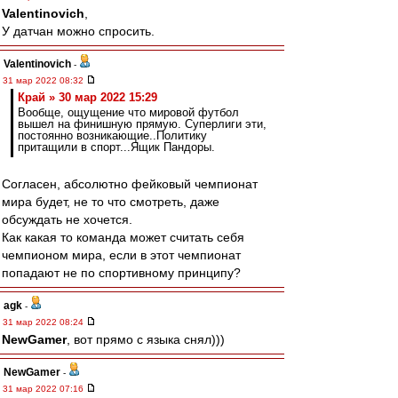
Valentinovich
,
У датчан можно спросить.
Valentinovich
-
31 мар 2022 08:32
Край » 30 мар 2022 15:29
Вообще, ощущение что мировой футбол
вышел на финишную прямую. Суперлиги эти,
постоянно возникающие..Политику
притащили в спорт...Ящик Пандоры.
Согласен, абсолютно фейковый чемпионат
мира будет, не то что смотреть, даже
обсуждать не хочется.
Как какая то команда может считать себя
чемпионом мира, если в этот чемпионат
попадают не по спортивному принципу?
agk
-
31 мар 2022 08:24
NewGamer
, вот прямо с языка снял)))
NewGamer
-
31 мар 2022 07:16