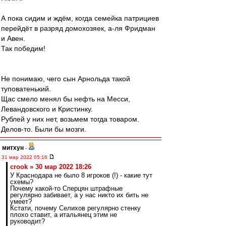
А пока сидим и ждём, когда семейка патрициев
перейдёт в разряд домохозяек, а-ля Фридман
и Авен.
Так победим!
Не понимаю, чего сын Арнольда такой
туповатенький.
Щас смело менял бы нефть на Месси,
Левандовского и Кристинку.
Рублей у них нет, возьмем тогда товаром.
Делов-то. Были бы мозги.
митхун
-
31 мар 2022 05:16
crook » 30 мар 2022 18:26
У Краснодара не было 8 игроков (!) - какие тут
схемы?
Почему какой-то Сперцян штрафные
регулярно забивает, а у нас никто их бить не
умеет?
Кстати, почему Селихов регулярно стенку
плохо ставит, а итальянец этим не
руководит?