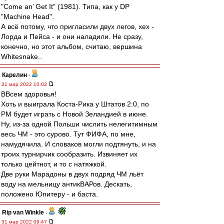
"Come an’ Get It" (1981). Типа, как у DP
"Machine Head".
А всё потому, что пригласили двух легов, хех -
Лорда и Пейса - и они наладили. Не сразу,
конечно, но этот альбом, считаю, вершина
Whitesnake..
Карелин
-
31 мар 2022 10:03
ВВсем здоровья!
Хоть и выиграла Коста-Рика у Штатов 2:0, по
РМ будет играть с Новой Зеландией в июне.
Ну, из-за одной Польши числить нелегитимным
весь ЧМ - это сурово. Тут ФИФА, по мне,
намудячила. И словаков могли подтянуть, и на
троих турнирчик сообразить. Извиняет их
только цейтнот, и то с натяжкой.
Две руки Марадоны в двух подряд ЧМ льёт
воду на мельницу антикВАРов. Дескать,
положено Юпитеру - и баста.
Rip van Winkle
-
31 мар 2022 09:47