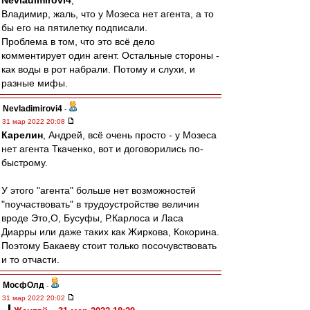
Nevladimirovi4
,
Владимир, жаль, что у Мозеса нет агента, а то
бы его на пятилетку подписали.
Проблема в том, что это всё дело
комментирует один агент. Остальные стороны -
как воды в рот набрали. Потому и слухи, и
разные мифы.
Nevladimirovi4
-
31 мар 2022 20:08
Карелин
, Андрей, всё очень просто - у Мозеса
нет агента Ткаченко, вот и договорились по-
быстрому.
У этого "агента" больше нет возможностей
"поучаствовать" в трудоустройстве величин
вроде Это,О, Бусуфы, Р.Карлоса и Ласа
Диарры или даже таких как Жиркова, Кокорина.
Поэтому Бакаеву стоит только посочувствовать
и то отчасти.
МосфОлд
-
31 мар 2022 20:02