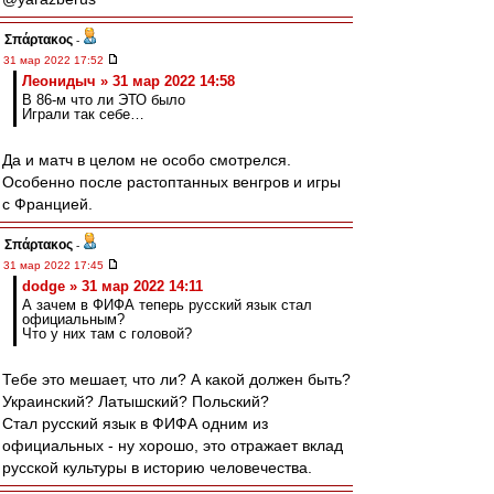
Σπάρτακος
-
31 мар 2022 17:52
Леонидыч » 31 мар 2022 14:58
В 86-м что ли ЭТО было
Играли так себе…
Да и матч в целом не особо смотрелся.
Особенно после растоптанных венгров и игры
с Францией.
Σπάρτακος
-
31 мар 2022 17:45
dodge » 31 мар 2022 14:11
А зачем в ФИФА теперь русский язык стал
официальным?
Что у них там с головой?
Тебе это мешает, что ли? А какой должен быть?
Украинский? Латышский? Польский?
Стал русский язык в ФИФА одним из
официальных - ну хорошо, это отражает вклад
русской культуры в историю человечества.