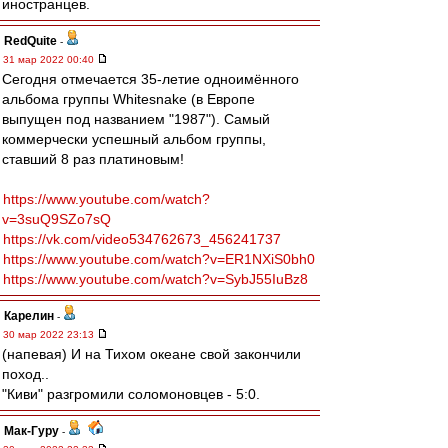
иностранцев.
RedQuite
-
31 мар 2022 00:40
Сегодня отмечается 35-летие одноимённого
альбома группы Whitesnake (в Европе
выпущен под названием "1987"). Самый
коммерчески успешный альбом группы,
ставший 8 раз платиновым!
https://www.youtube.com/watch?
v=3suQ9SZo7sQ
https://vk.com/video534762673_456241737
https://www.youtube.com/watch?v=ER1NXiS0bh0
https://www.youtube.com/watch?v=SybJ55IuBz8
Карелин
-
30 мар 2022 23:13
(напевая) И на Тихом океане свой закончили
поход..
"Киви" разгромили соломоновцев - 5:0.
Мак-Гуру
-