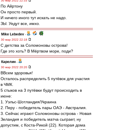
30 мар 2022 22:33
По Айртону
Он просто первый.
И ничего иного тут искать не надо.
ЗЫ. Уедут все, имхо.
Mike Lebedev
-
30 мар 2022 22:18
С детства за Соломоновы острова!
Где это хоть? В Мёртвом море, поди?
Карелин
-
30 мар 2022 20:20
ВВсем здоровья!
Осталось распределить 5 путёвок для участия
в ЧМК.
5 стыков на 3 путёвки будут происходить в
июне:
1. Уэльс-Шотландия/Украина
2. Перу - победитель пары ОАЭ - Австралия.
3. Сейчас играют Соломоновы острова - Новая
Зеландия и победитель матча сыграет, ну
допустим, с Коста-Рикой (22). Которая дома