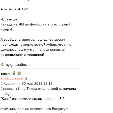
:(
А их то за ЧТО?!
И, таки да…
Канада на ЧМ по футболу - это тот самый
«сюр»!
А вообще: в мире за последнее время
происходит столько всякой хуйни, что я не
удивлюсь, если у меня снова появятся
«отношения» с женщиной…
Хз, куда смайлы…
recchi
-
31 мар 2022 12:14
# Карелин » 30 мар 2022 23:13
(напевая) И на Тихом океане свой закончили
поход..
"Киви" разгромили соломоновцев - 5:0.
------
этим киви сильно повезло, что Вануату и