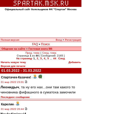
Официальный сайт болельщиков ФК "Спартак" Москва
Полная версия
Вход
•
Регистрация
FAQ
•
Поиск
Общение на сайте
Гостевая книга ВВ
»
Пред. тема
|
След. тема
Страница
1
из
44
[ Сообщений: 2165 ]
На страницу
1
,
2
,
3
,
4
,
5
...
44
След.
Начать новую тему
Добавить
Версия для печати
01.03.2022 - 31.03.2022
Спартачек-Казачек!
-
31 мар 2022 23:01
Леонидыч
, та ну его нах...они там какого то
чиновника фифашного в суматоха замочили
Последнее сообщение
Карелин
-
31 мар 2022 20:44