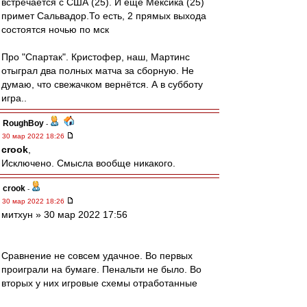
встречается с США (25). И ещё Мексика (25)
примет Сальвадор.То есть, 2 прямых выхода
состоятся ночью по мск
Про "Спартак". Кристофер, наш, Мартинс
отыграл два полных матча за сборную. Не
думаю, что свежачком вернётся. А в субботу
игра..
RoughBoy
-
30 мар 2022 18:26
crook
,
Исключено. Смысла вообще никакого.
crook
-
30 мар 2022 18:26
митхун » 30 мар 2022 17:56
Сравнение не совсем удачное. Во первых
проиграли на бумаге. Пенальти не было. Во
вторых у них игровые схемы отработанные
предыдущим тренером. А нас новый тренер