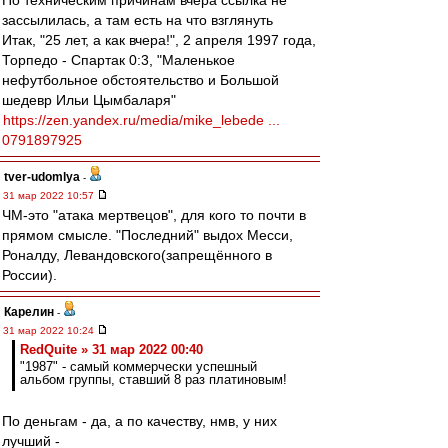
По техническим причинам вчера ссылка не
зассылилась, а там есть на что взглянуть
Итак, "25 лет, а как вчера!", 2 апреля 1997 года,
Торпедо - Спартак 0:3, "Маленькое
нефутбольное обстоятельство и Большой
шедевр Ильи Цымбаларя"
https://zen.yandex.ru/media/mike_lebede ...
0791897925
tver-udomlya
-
31 мар 2022 10:57
ЧМ-это "атака мертвецов", для кого то почти в
прямом смысле. "Последний" выдох Месси,
Роналду, Левандовского(запрещённого в
России).
Карелин
-
31 мар 2022 10:24
RedQuite » 31 мар 2022 00:40
"1987" - самый коммерчески успешный
альбом группы, ставший 8 раз платиновым!
По деньгам - да, а по качеству, нмв, у них
лучший -