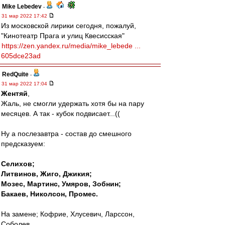
Mike Lebedev
-
31 мар 2022 17:42
Из московской лирики сегодня, пожалуй,
"Кинотеатр Прага и улиц Квесисская"
https://zen.yandex.ru/media/mike_lebede ...
605dce23ad
RedQuite
-
31 мар 2022 17:04
Жентяй
,
Жаль, не смогли удержать хотя бы на пару
месяцев. А так - кубок подвисает...((
Ну а послезавтра - состав до смешного
предсказуем:
Селихов;
Литвинов, Жиго, Джикия;
Мозес, Мартинс, Умяров, Зобнин;
Бакаев, Николсон, Промес.
На замене; Кофрие, Хлусевич, Ларссон,
Соболев.