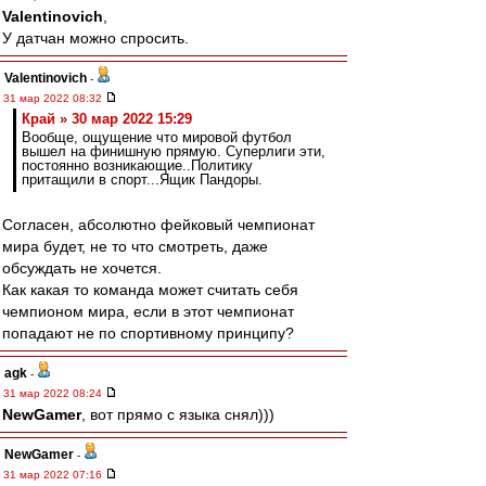
Valentinovich
,
У датчан можно спросить.
Valentinovich
-
31 мар 2022 08:32
Край » 30 мар 2022 15:29
Вообще, ощущение что мировой футбол
вышел на финишную прямую. Суперлиги эти,
постоянно возникающие..Политику
притащили в спорт...Ящик Пандоры.
Согласен, абсолютно фейковый чемпионат
мира будет, не то что смотреть, даже
обсуждать не хочется.
Как какая то команда может считать себя
чемпионом мира, если в этот чемпионат
попадают не по спортивному принципу?
agk
-
31 мар 2022 08:24
NewGamer
, вот прямо с языка снял)))
NewGamer
-
31 мар 2022 07:16