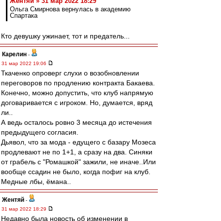
Жентяй » 31 мар 2022 18:29
Ольга Смирнова вернулась в академию
Спартака
Кто девушку ужинает, тот и предатель...
Карелин
-
31 мар 2022 19:06
Ткаченко опроверг слухи о возобновлении
переговоров по продлению контракта Бакаева.
Конечно, можно допустить, что клуб напрямую
договаривается с игроком. Но, думается, вряд
ли..
А ведь осталось ровно 3 месяца до истечения
предыдущего согласия.
Дьявол, что за мода - едущего с базару Мозеса
продлевают не по 1+1, а сразу на два. Синяки
от грабель с "Ромашкой" зажили, не иначе..Или
вообще ссадин не было, когда пофиг на клуб.
Медные лбы, ёмана..
Жентяй
-
31 мар 2022 18:29
Недавно была новость об изменении в