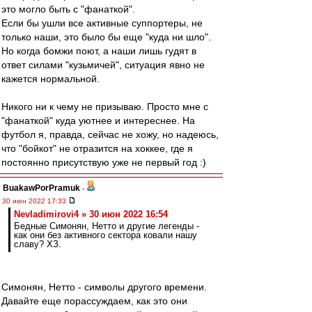
это могло быть с "фанаткой".
Если бы ушли все активные суппортеры, не
только наши, это было бы еще "куда ни шло".
Но когда бомжи поют, а наши лишь гудят в
ответ силами "кузьмичей", ситуация явно не
кажется нормальной.
Никого ни к чему не призываю. Просто мне с
"фанаткой" куда уютнее и интереснее. На
футбол я, правда, сейчас не хожу, но надеюсь,
что "бойкот" не отразится на хоккее, где я
постоянно присутствую уже не первый год :)
BuakawPorPramuk
-
30 июн 2022 17:33
Nevladimirovi4 » 30 июн 2022 16:54
Бедные Симонян, Нетто и другие легенды -
как они без активного сектора ковали нашу
славу? ХЗ.
Симонян, Нетто - символы другого времени.
Давайте еще порассуждаем, как это они