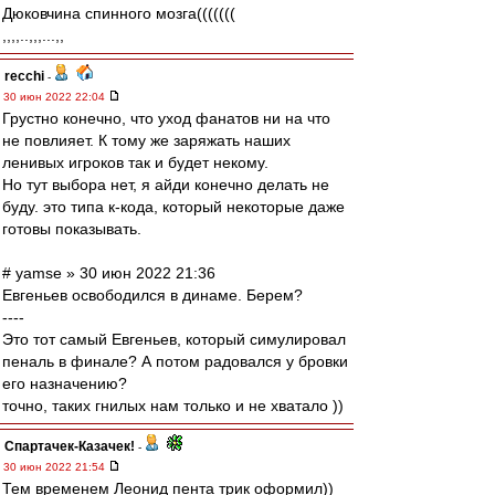
Дюковчина спинного мозга(((((((
,,,,..,,,...,,
recchi
-
30 июн 2022 22:04
Грустно конечно, что уход фанатов ни на что
не повлияет. К тому же заряжать наших
ленивых игроков так и будет некому.
Но тут выбора нет, я айди конечно делать не
буду. это типа к-кода, который некоторые даже
готовы показывать.
# yamse » 30 июн 2022 21:36
Евгеньев освободился в динаме. Берем?
----
Это тот самый Евгеньев, который симулировал
пеналь в финале? А потом радовался у бровки
его назначению?
точно, таких гнилых нам только и не хватало ))
Спартачек-Казачек!
-
30 июн 2022 21:54
Тем временем Леонид пента трик оформил))