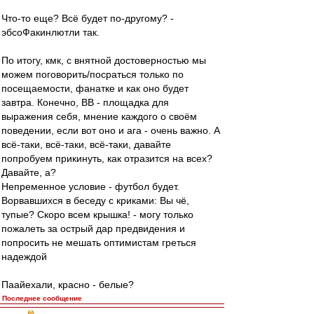
Что-то еще? Всё будет по-другому? -
эбсоФакинлютли так.
По итогу, кмк, с внятной достоверностью мы
можем поговорить/посраться только по
посещаемости, фанатке и как оно будет
завтра. Конечно, ВВ - площадка для
выражения себя, мнение каждого о своём
поведении, если вот оно и ага - очень важно. А
всё-таки, всё-таки, всё-таки, давайте
попробуем прикинуть, как отразится на всех?
Давайте, а?
Непременное условие - футбол будет.
Ворвавшихся в беседу с криками: Вы чё,
тупые? Скоро всем крышка! - могу только
пожалеть за острый дар предвидения и
попросить не мешать оптимистам греться
надеждой
Паайехали, красно - белые?
Последнее сообщение