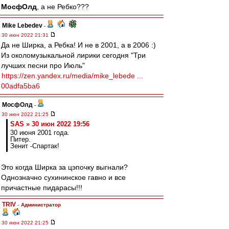
МосфОлд
, а не Ребко???
Mike Lebedev
-
30 июн 2022 21:31
Да не Ширка, а Ребка! И не в 2001, а в 2006 :)
Из околомузыкальной лирики сегодня "Три
лучших песни про Июль"
https://zen.yandex.ru/media/mike_lebede ...
00adfa5ba6
МосфОлд
-
30 июн 2022 21:25
SAS » 30 июн 2022 19:56
30 июня 2001 года.
Питер.
Зенит -Спартак!
Это когда Ширка за цэпочку выгнали?
Однозначно сухининское гавно и все
причастные пидарасы!!!
TRIV
-
Администратор
30 июн 2022 21:25