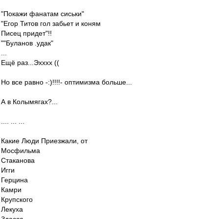
"Покажи фанатам сиськи"
"Егор Титов гол забьет и коням
Писец придет"!!
""Буланов .удак"
...
Ещё раз...Эхххх ((
Но все равно -:)!!!!- оптимизма больше...
А в Колымягах?...
.... ... ...
Какие Люди Приезжали, от
Мосфильма
Стаканова
Игги
Герцина
Камри
Крупского
Лекуха