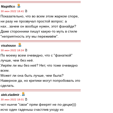
Magnifico
-
30 июн 2022 18:41
Показательно, что во всем этом жарком споре,
ни разу не прозвучал простой вопрос: а
нах...зачем он вообще нужен, этот фанайди?
Даже сторонники пишут какую-то муть в стиле
"неприятность эту мы переживём".
visahouse
-
30 июн 2022 18:24
По моему всем очевидно, что с "фанаткой"
лучше, чем без неё.
Умрём ли мы без неё? Нет, что тоже очевидно
всем.
Может ли она быть лучше, чем была?
Наверное да, но критики могут попробовать это
сделать.
alek.vladimir
-
30 июн 2022 18:01
чот нынче "свои" прям феерят не по-децки)))
исчо один гаденыш счастлив уходу из