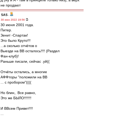
Д (ну и А - там в принципе только низ), а верх
не продают
SAS
-
30 июн 2022 19:56
30 июня 2001 года.
Питер.
Зенит -Спартак!
Это было Круто!!!
...а сколько отчётов о
Выезде на ВВ осталось!!!! (Раздел
Фан-клуб)!
Раньше писали, сейчас .уй((
Отчёты остались, а многие
АФФторы "положили на ВВ
... с пробором"((((
Но блин,. Все равно,
Это же БЫЛО!!!!!!!
И ВВсем Привет!!!!
...