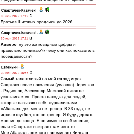
Спартачек-Казачек!
-
30 июн 2022 17:19
Братьев Шитовых продлили до 2026.
Спартачек-Казачек!
-
30 июн 2022 17:11
Авверс
, ну это же ковидные цифры я
правильно понимаю?к чему они как показатель
посещаемости?
Евгеньич
-
30 июн 2022 16:56
Самый талантливый на мой взгляд игрок
Спартака после поколения (условно) Черенков
- Родионов, Александр Мостовой никак не
успокаивается. Просто находка для людей,
которые называют себя журналистами:
«Абаскаль для меня не тренер. В 33 года, не
играя в футбол, это не тренер. Я буду держать
мнение до конца. Я не изменю своё мнение,
если «Спартак» выиграет там чего-то.
Мне Абаскаль немного напоминает Виллаш-