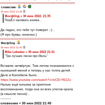
словесник
-
30 июн 2022 21:45
МосфОлд » 30 июн 2022, 21:35
ПошЁл наливать коняка...
Да ладно, кто тебе тут поверит ;-)...
(Я про буквы, конечно.)
МосфОлд
-
30 июн 2022 21:45
Mike Lebedev » 30 июн 2022 21:31
"Три лучших песни про Июль"
Вставлю четвёртую. Тем летом познакомился с
нынешней женой и теперь у нас толпа детей.
Дело в Коктебеле было...
https://www.youtube.com/watch?v=lvCErYl62Zs
Налью ещё коньяка за приятное
воспоминание, тогда она из всех утюгов орала
(в смысле песня)...
---------
словесник » 30 июн 2022 21:45