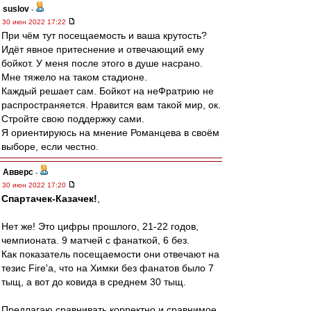
suslov
-
30 июн 2022 17:22
При чём тут посещаемость и ваша крутость?
Идёт явное притеснение и отвечающий ему
бойкот. У меня после этого в душе насрано.
Мне тяжело на таком стадионе.
Каждый решает сам. Бойкот на неФратрию не
распространяется. Нравится вам такой мир, ок.
Стройте свою поддержку сами.
Я ориентируюсь на мнение Романцева в своём
выборе, если честно.
Авверс
-
30 июн 2022 17:20
Спартачек-Казачек!
,
Нет же! Это цифры прошлого, 21-22 годов,
чемпионата. 9 матчей с фанаткой, 6 без.
Как показатель посещаемости они отвечают на
тезис Fire'a, что на Химки без фанатов было 7
тыщ, а вот до ковида в среднем 30 тыщ.
Предлагаю сравнивать корректно и сравнимое.