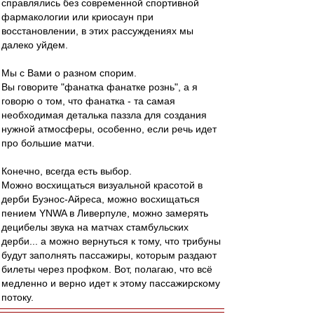
справлялись без современной спортивной
фармакологии или криосаун при
восстановлении, в этих рассуждениях мы
далеко уйдем.
Мы с Вами о разном спорим.
Вы говорите "фанатка фанатке рознь", а я
говорю о том, что фанатка - та самая
необходимая деталька паззла для создания
нужной атмосферы, особенно, если речь идет
про большие матчи.
Конечно, всегда есть выбор.
Можно восхищаться визуальной красотой в
дерби Буэнос-Айреса, можно восхищаться
пением YNWA в Ливерпуле, можно замерять
децибелы звука на матчах стамбульских
дерби... а можно вернуться к тому, что трибуны
будут заполнять пассажиры, которым раздают
билеты через профком. Вот, полагаю, что всё
медленно и верно идет к этому пассажирскому
потоку.