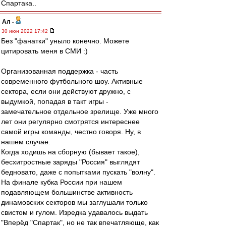
Спартака..
Ал
-
30 июн 2022 17:42
Без "фанатки" уныло конечно. Можете
цитировать меня в СМИ :)
Организованная поддержка - часть
современного футбольного шоу. Активные
сектора, если они действуют дружно, с
выдумкой, попадая в такт игры -
замечательное отдельное зрелище. Уже много
лет они регулярно смотрятся интереснее
самой игры команды, честно говоря. Ну, в
нашем случае.
Когда ходишь на сборную (бывает такое),
бесхитростные заряды "Россия" выглядят
бедновато, даже с попытками пускать "волну".
На финале кубка России при нашем
подавляющем большинстве активность
динамовских секторов мы заглушали только
свистом и гулом. Изредка удавалось выдать
"Вперёд "Спартак", но не так впечатляюще, как