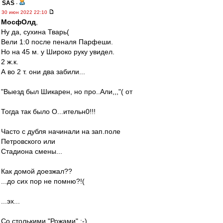
SAS
-
30 июн 2022 22:10
МосфОлд
,
Ну да, сухина Тварь(
Вели 1:0 после пеналя Парфеши.
Но на 45 м. у Широко руку увидел.
2 ж.к.
А во 2 т. они два забили...
"Выезд был Шикарен, но про..Али,,,"( от
Тогда так было О...ительн0!!!
Часто с дубля начинали на зап.поле
Петровского или
Стадиона смены...
Как домой доезжал??
...до сих пор не помню?!(
...эх...
Со столькими "Рожами" :-)