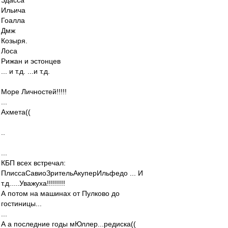
Здасса
Ильича
Гоалла
Дмж
Козыря.
Лоса
Рижан и эстонцев
... и т.д. ...и т.д.
Море Личностей!!!!!
...
Ахмета((
..
...
КБП всех встречал:
ПлиссаСавиоЗрительАкуперИльфедо ... И
т.д.....Уважуха!!!!!!!!!
А потом на машинах от Пулково до
гостиницы...
...
А а последние годы мЮллер...редиска((