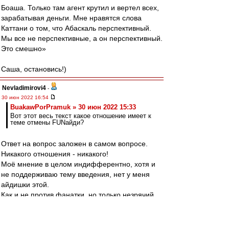
Боаша. Только там агент крутил и вертел всех,
зарабатывая деньги. Мне нравятся слова
Каттани о том, что Абаскаль перспективный.
Мы все не перспективные, а он перспективный.
Это смешно»
Саша, остановись!)
Nevladimirovi4
-
30 июн 2022 16:54
BuakawPorPramuk » 30 июн 2022 15:33
Вот этот весь текст какое отношение имеет к
теме отмены FUNайди?
Ответ на вопрос заложен в самом вопросе.
Никакого отношения - никакого!
Моё мнение в целом индифферентно, хотя и
не поддерживаю тему введения, нет у меня
айдишки этой.
Как и не против фанатки, но только незрячий
не увидит, что "фанатка фанатке рознь".
Или о Старостинском Спартаке по сравнению с
"федуновским" можно безумолку, а на другие