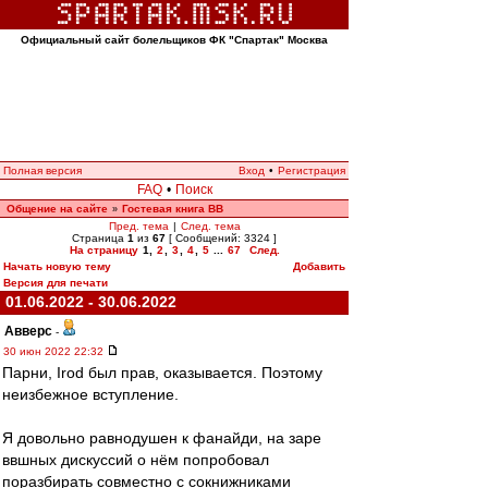
Официальный сайт болельщиков ФК "Спартак" Москва
Полная версия
Вход
•
Регистрация
FAQ
•
Поиск
Общение на сайте
Гостевая книга ВВ
»
Пред. тема
|
След. тема
Страница
1
из
67
[ Сообщений: 3324 ]
На страницу
1
,
2
,
3
,
4
,
5
...
67
След.
Начать новую тему
Добавить
Версия для печати
01.06.2022 - 30.06.2022
Авверс
-
30 июн 2022 22:32
Парни, Irod был прав, оказывается. Поэтому
неизбежное вступление.
Я довольно равнодушен к фанайди, на заре
ввшных дискуссий о нём попробовал
поразбирать совместно с сокнижниками