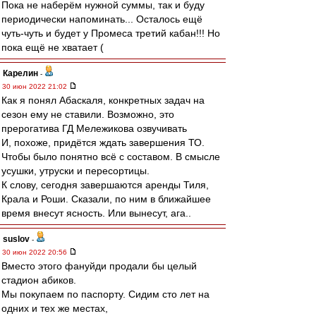
Пока не наберём нужной суммы, так и буду
периодически напоминать... Осталось ещё
чуть-чуть и будет у Промеса третий кабан!!! Но
пока ещё не хватает (
Карелин
-
30 июн 2022 21:02
Как я понял Абаскаля, конкретных задач на
сезон ему не ставили. Возможно, это
прерогатива ГД Мележикова озвучивать
И, похоже, придётся ждать завершения ТО.
Чтобы было понятно всё с составом. В смысле
усушки, утруски и пересортицы.
К слову, сегодня завершаются аренды Тиля,
Крала и Роши. Сказали, по ним в ближайшее
время внесут ясность. Или вынесут, ага..
suslov
-
30 июн 2022 20:56
Вместо этого фануйди продали бы целый
стадион абиков.
Мы покупаем по паспорту. Сидим сто лет на
одних и тех же местах,