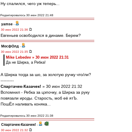
Ну спалился, чего уж теперь...
Редактировалось 30 июн 2022 21:48
yamse
-
30 июн 2022 21:36
Евгеньев освободился в динаме. Берем?
МосфОлд
-
30 июн 2022 21:35
Mike Lebedev » 30 июн 2022 21:31
Да не Ширка, а Ребка!
А Ширка тогда за шо, за золотую ручку что/ли?
---------
Спартачек-Казачек!
» 30 июн 2022 21:32
Вспомнил - Ребка за цэпочку, а Ширка за руку
повязали ироды. Старость, моб её ятЪ.
ПошЁл наливать коняка...
Редактировалось 30 июн 2022 21:38
Спартачек-Казачек!
-
30 июн 2022 21:32