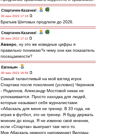
Спартачек-Казачек!
-
30 июн 2022 17:19
Братьев Шитовых продлили до 2026.
Спартачек-Казачек!
-
30 июн 2022 17:11
Авверс
, ну это же ковидные цифры я
правильно понимаю?к чему они как показатель
посещаемости?
Евгеньич
-
30 июн 2022 16:56
Самый талантливый на мой взгляд игрок
Спартака после поколения (условно) Черенков
- Родионов, Александр Мостовой никак не
успокаивается. Просто находка для людей,
которые называют себя журналистами:
«Абаскаль для меня не тренер. В 33 года, не
играя в футбол, это не тренер. Я буду держать
мнение до конца. Я не изменю своё мнение,
если «Спартак» выиграет там чего-то.
Мне Абаскаль немного напоминает Виллаш-