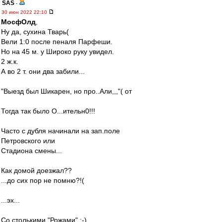
SAS
-
30 июн 2022 22:10
МосфОлд
,
Ну да, сухина Тварь(
Вели 1:0 после пеналя Парфеши.
Но на 45 м. у Широко руку увидел.
2 ж.к.
А во 2 т. они два забили...
"Выезд был Шикарен, но про..Али,,,"( от
Тогда так было О...ительн0!!!
Часто с дубля начинали на зап.поле
Петровского или
Стадиона смены...
Как домой доезжал??
...до сих пор не помню?!(
...эх...
Со столькими "Рожами" :-)