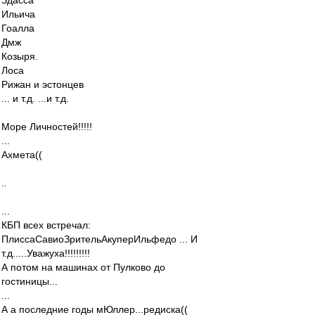
Здасса
Ильича
Гоалла
Дмж
Козыря.
Лоса
Рижан и эстонцев
... и т.д. ...и т.д.
Море Личностей!!!!!
...
Ахмета((
..
...
КБП всех встречал:
ПлиссаСавиоЗрительАкуперИльфедо ... И
т.д.....Уважуха!!!!!!!!!
А потом на машинах от Пулково до
гостиницы...
...
А а последние годы мЮллер...редиска((