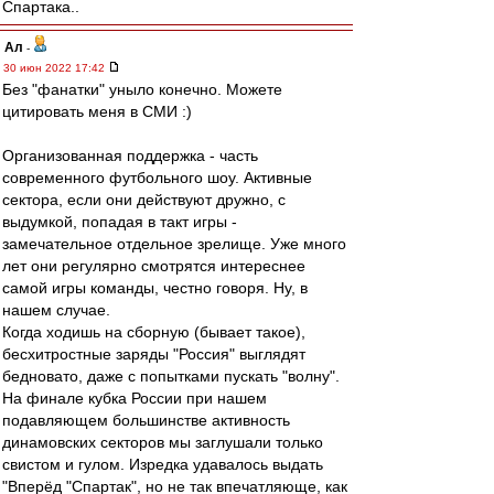
Спартака..
Ал
-
30 июн 2022 17:42
Без "фанатки" уныло конечно. Можете
цитировать меня в СМИ :)
Организованная поддержка - часть
современного футбольного шоу. Активные
сектора, если они действуют дружно, с
выдумкой, попадая в такт игры -
замечательное отдельное зрелище. Уже много
лет они регулярно смотрятся интереснее
самой игры команды, честно говоря. Ну, в
нашем случае.
Когда ходишь на сборную (бывает такое),
бесхитростные заряды "Россия" выглядят
бедновато, даже с попытками пускать "волну".
На финале кубка России при нашем
подавляющем большинстве активность
динамовских секторов мы заглушали только
свистом и гулом. Изредка удавалось выдать
"Вперёд "Спартак", но не так впечатляюще, как