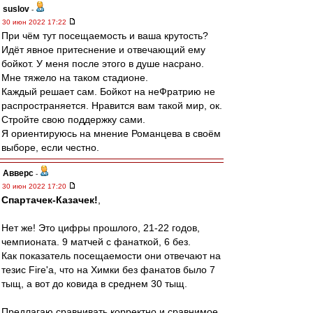
suslov
-
30 июн 2022 17:22
При чём тут посещаемость и ваша крутость?
Идёт явное притеснение и отвечающий ему
бойкот. У меня после этого в душе насрано.
Мне тяжело на таком стадионе.
Каждый решает сам. Бойкот на неФратрию не
распространяется. Нравится вам такой мир, ок.
Стройте свою поддержку сами.
Я ориентируюсь на мнение Романцева в своём
выборе, если честно.
Авверс
-
30 июн 2022 17:20
Спартачек-Казачек!
,
Нет же! Это цифры прошлого, 21-22 годов,
чемпионата. 9 матчей с фанаткой, 6 без.
Как показатель посещаемости они отвечают на
тезис Fire'a, что на Химки без фанатов было 7
тыщ, а вот до ковида в среднем 30 тыщ.
Предлагаю сравнивать корректно и сравнимое.