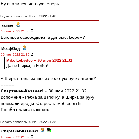
Ну спалился, чего уж теперь...
Редактировалось 30 июн 2022 21:48
yamse
-
30 июн 2022 21:36
Евгеньев освободился в динаме. Берем?
МосфОлд
-
30 июн 2022 21:35
Mike Lebedev » 30 июн 2022 21:31
Да не Ширка, а Ребка!
А Ширка тогда за шо, за золотую ручку что/ли?
---------
Спартачек-Казачек!
» 30 июн 2022 21:32
Вспомнил - Ребка за цэпочку, а Ширка за руку
повязали ироды. Старость, моб её ятЪ.
ПошЁл наливать коняка...
Редактировалось 30 июн 2022 21:38
Спартачек-Казачек!
-
30 июн 2022 21:32