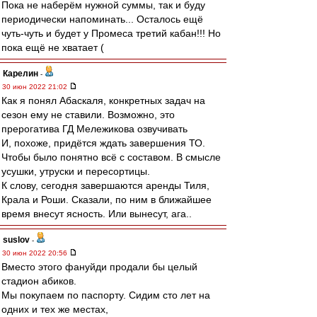
Пока не наберём нужной суммы, так и буду
периодически напоминать... Осталось ещё
чуть-чуть и будет у Промеса третий кабан!!! Но
пока ещё не хватает (
Карелин
-
30 июн 2022 21:02
Как я понял Абаскаля, конкретных задач на
сезон ему не ставили. Возможно, это
прерогатива ГД Мележикова озвучивать
И, похоже, придётся ждать завершения ТО.
Чтобы было понятно всё с составом. В смысле
усушки, утруски и пересортицы.
К слову, сегодня завершаются аренды Тиля,
Крала и Роши. Сказали, по ним в ближайшее
время внесут ясность. Или вынесут, ага..
suslov
-
30 июн 2022 20:56
Вместо этого фануйди продали бы целый
стадион абиков.
Мы покупаем по паспорту. Сидим сто лет на
одних и тех же местах,