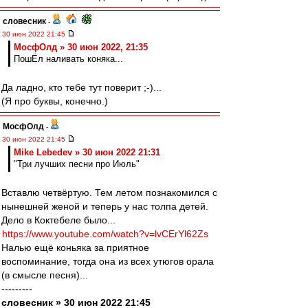
словесник
-
30 июн 2022 21:45
МосфОлд » 30 июн 2022, 21:35
ПошЁл наливать коняка...
Да ладно, кто тебе тут поверит ;-)...
(Я про буквы, конечно.)
МосфОлд
-
30 июн 2022 21:45
Mike Lebedev » 30 июн 2022 21:31
"Три лучших песни про Июль"
Вставлю четвёртую. Тем летом познакомился с
нынешней женой и теперь у нас толпа детей.
Дело в Коктебеле было...
https://www.youtube.com/watch?v=lvCErYl62Zs
Налью ещё коньяка за приятное
воспоминание, тогда она из всех утюгов орала
(в смысле песня)...
---------
словесник » 30 июн 2022 21:45