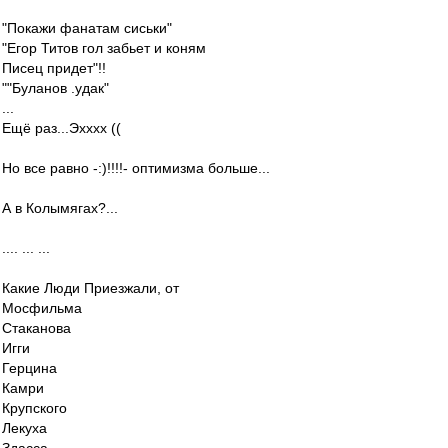
"Покажи фанатам сиськи"
"Егор Титов гол забьет и коням
Писец придет"!!
""Буланов .удак"
...
Ещё раз...Эхххх ((
Но все равно -:)!!!!- оптимизма больше...
А в Колымягах?...
.... ... ...
Какие Люди Приезжали, от
Мосфильма
Стаканова
Игги
Герцина
Камри
Крупского
Лекуха