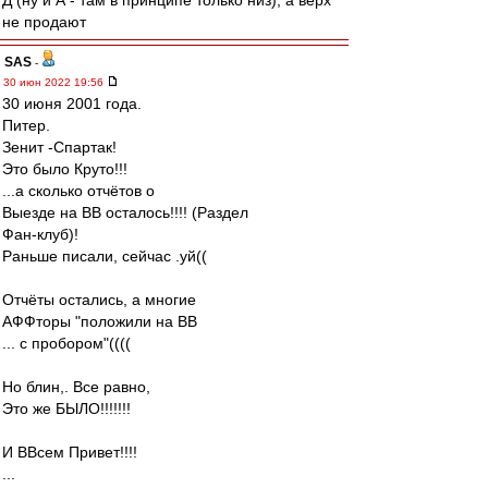
Д (ну и А - там в принципе только низ), а верх
не продают
SAS
-
30 июн 2022 19:56
30 июня 2001 года.
Питер.
Зенит -Спартак!
Это было Круто!!!
...а сколько отчётов о
Выезде на ВВ осталось!!!! (Раздел
Фан-клуб)!
Раньше писали, сейчас .уй((
Отчёты остались, а многие
АФФторы "положили на ВВ
... с пробором"((((
Но блин,. Все равно,
Это же БЫЛО!!!!!!!
И ВВсем Привет!!!!
...