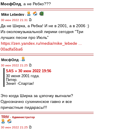
МосфОлд
, а не Ребко???
Mike Lebedev
-
30 июн 2022 21:31
Да не Ширка, а Ребка! И не в 2001, а в 2006 :)
Из околомузыкальной лирики сегодня "Три
лучших песни про Июль"
https://zen.yandex.ru/media/mike_lebede ...
00adfa5ba6
МосфОлд
-
30 июн 2022 21:25
SAS » 30 июн 2022 19:56
30 июня 2001 года.
Питер.
Зенит -Спартак!
Это когда Ширка за цэпочку выгнали?
Однозначно сухининское гавно и все
причастные пидарасы!!!
TRIV
-
Администратор
30 июн 2022 21:25