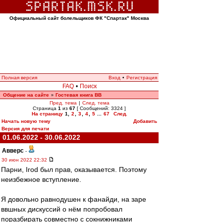
Официальный сайт болельщиков ФК "Спартак" Москва
Полная версия
Вход
•
Регистрация
FAQ
•
Поиск
Общение на сайте
Гостевая книга ВВ
»
Пред. тема
|
След. тема
Страница
1
из
67
[ Сообщений: 3324 ]
На страницу
1
,
2
,
3
,
4
,
5
...
67
След.
Начать новую тему
Добавить
Версия для печати
01.06.2022 - 30.06.2022
Авверс
-
30 июн 2022 22:32
Парни, Irod был прав, оказывается. Поэтому
неизбежное вступление.
Я довольно равнодушен к фанайди, на заре
ввшных дискуссий о нём попробовал
поразбирать совместно с сокнижниками