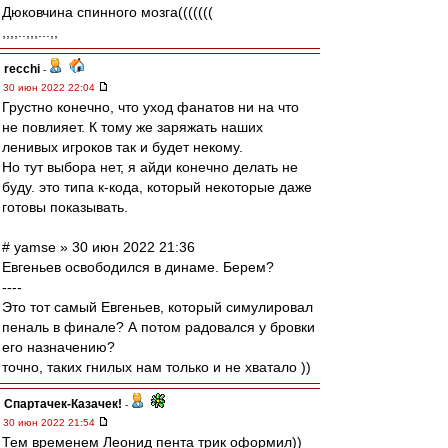
Дюковчина спинного мозга(((((((
,,,,..,,,...,,
recchi
-
30 июн 2022 22:04
Грустно конечно, что уход фанатов ни на что
не повлияет. К тому же заряжать наших
ленивых игроков так и будет некому.
Но тут выбора нет, я айди конечно делать не
буду. это типа к-кода, который некоторые даже
готовы показывать.
# yamse » 30 июн 2022 21:36
Евгеньев освободился в динаме. Берем?
----
Это тот самый Евгеньев, который симулировал
пеналь в финале? А потом радовался у бровки
его назначению?
точно, таких гнилых нам только и не хватало ))
Спартачек-Казачек!
-
30 июн 2022 21:54
Тем временем Леонид пента трик оформил))