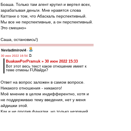
Боаша. Только там агент крутил и вертел всех,
зарабатывая деньги. Мне нравятся слова
Каттани о том, что Абаскаль перспективный.
Мы все не перспективные, а он перспективный.
Это смешно»
Саша, остановись!)
Nevladimirovi4
-
30 июн 2022 16:54
BuakawPorPramuk » 30 июн 2022 15:33
Вот этот весь текст какое отношение имеет к
теме отмены FUNайди?
Ответ на вопрос заложен в самом вопросе.
Никакого отношения - никакого!
Моё мнение в целом индифферентно, хотя и
не поддерживаю тему введения, нет у меня
айдишки этой.
Как и не против фанатки, но только незрячий
не увидит, что "фанатка фанатке рознь".
Или о Старостинском Спартаке по сравнению с
"федуновским" можно безумолку, а на другие