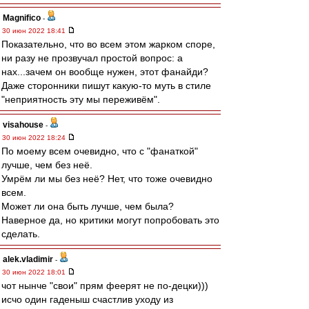
Magnifico
-
30 июн 2022 18:41
Показательно, что во всем этом жарком споре,
ни разу не прозвучал простой вопрос: а
нах...зачем он вообще нужен, этот фанайди?
Даже сторонники пишут какую-то муть в стиле
"неприятность эту мы переживём".
visahouse
-
30 июн 2022 18:24
По моему всем очевидно, что с "фанаткой"
лучше, чем без неё.
Умрём ли мы без неё? Нет, что тоже очевидно
всем.
Может ли она быть лучше, чем была?
Наверное да, но критики могут попробовать это
сделать.
alek.vladimir
-
30 июн 2022 18:01
чот нынче "свои" прям феерят не по-децки)))
исчо один гаденыш счастлив уходу из