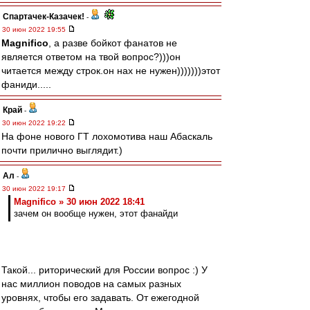
Спартачек-Казачек!
-
30 июн 2022 19:55
Magnifico
, а разве бойкот фанатов не
является ответом на твой вопрос?)))он
читается между строк.он нах не нужен)))))))этот
фаниди.....
Край
-
30 июн 2022 19:22
На фоне нового ГТ лохомотива наш Абаскаль
почти прилично выглядит.)
Ал
-
30 июн 2022 19:17
Magnifico » 30 июн 2022 18:41
зачем он вообще нужен, этот фанайди
Такой... риторический для России вопрос :) У
нас миллион поводов на самых разных
уровнях, чтобы его задавать. От ежегодной