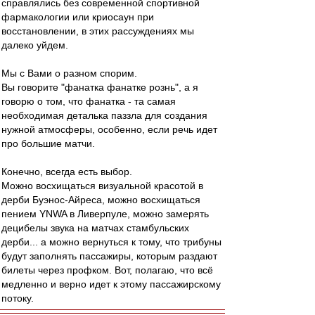
справлялись без современной спортивной
фармакологии или криосаун при
восстановлении, в этих рассуждениях мы
далеко уйдем.
Мы с Вами о разном спорим.
Вы говорите "фанатка фанатке рознь", а я
говорю о том, что фанатка - та самая
необходимая деталька паззла для создания
нужной атмосферы, особенно, если речь идет
про большие матчи.
Конечно, всегда есть выбор.
Можно восхищаться визуальной красотой в
дерби Буэнос-Айреса, можно восхищаться
пением YNWA в Ливерпуле, можно замерять
децибелы звука на матчах стамбульских
дерби... а можно вернуться к тому, что трибуны
будут заполнять пассажиры, которым раздают
билеты через профком. Вот, полагаю, что всё
медленно и верно идет к этому пассажирскому
потоку.