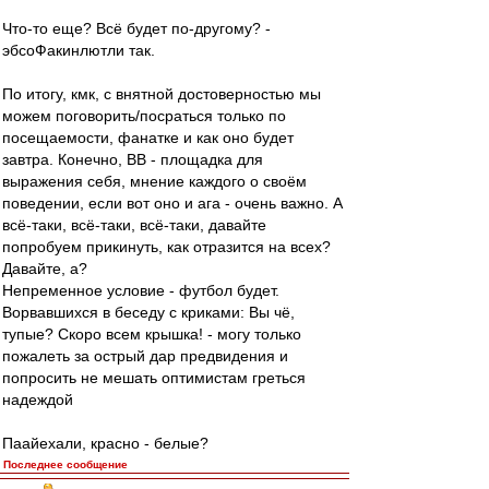
Что-то еще? Всё будет по-другому? -
эбсоФакинлютли так.
По итогу, кмк, с внятной достоверностью мы
можем поговорить/посраться только по
посещаемости, фанатке и как оно будет
завтра. Конечно, ВВ - площадка для
выражения себя, мнение каждого о своём
поведении, если вот оно и ага - очень важно. А
всё-таки, всё-таки, всё-таки, давайте
попробуем прикинуть, как отразится на всех?
Давайте, а?
Непременное условие - футбол будет.
Ворвавшихся в беседу с криками: Вы чё,
тупые? Скоро всем крышка! - могу только
пожалеть за острый дар предвидения и
попросить не мешать оптимистам греться
надеждой
Паайехали, красно - белые?
Последнее сообщение