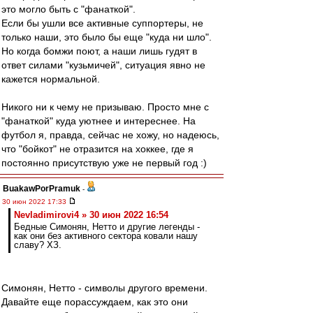
это могло быть с "фанаткой".
Если бы ушли все активные суппортеры, не
только наши, это было бы еще "куда ни шло".
Но когда бомжи поют, а наши лишь гудят в
ответ силами "кузьмичей", ситуация явно не
кажется нормальной.
Никого ни к чему не призываю. Просто мне с
"фанаткой" куда уютнее и интереснее. На
футбол я, правда, сейчас не хожу, но надеюсь,
что "бойкот" не отразится на хоккее, где я
постоянно присутствую уже не первый год :)
BuakawPorPramuk
-
30 июн 2022 17:33
Nevladimirovi4 » 30 июн 2022 16:54
Бедные Симонян, Нетто и другие легенды -
как они без активного сектора ковали нашу
славу? ХЗ.
Симонян, Нетто - символы другого времени.
Давайте еще порассуждаем, как это они