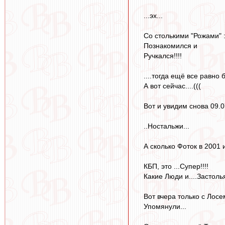
...эх...
Со столькими "Рожами" :
Познакомился и
Ручкался!!!!
....тогда ещё все равно
А вот сейчас....(((
Вот и увидим снова 09.07
..Ностальжи...
А сколько Фоток в 2001 и
КБП, это ...Супер!!!!
Какие Люди и....Застолья.
Вот вчера только с Лосем
Упомянули...