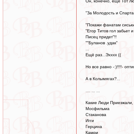
Он, конечно, ещё Тот люб
"За Молодость и Спартак
"Покажи фанатам сиськ
"Егор Титов гол забьет 
Писец придет"!!
""Буланов .удак"
...
Ещё раз...Эхххх ((
Но все равно -:)!!!!- оп
А в Колымягах?...
.... ... ...
Какие Люди Приезжали,
Мосфильма
Стаканова
Игги
Герцина
Камри