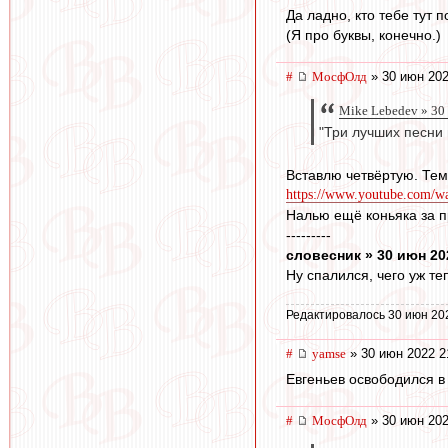
Да ладно, кто тебе тут по
(Я про буквы, конечно.)
#
МосфОлд
» 30 июн 202
Mike Lebedev » 30
"Три лучших песни
Вставлю четвёртую. Тем
https://www.youtube.com/
Налью ещё коньяка за пр
---------
словесник » 30 июн 20
Ну спалился, чего уж теп
Редактировалось 30 июн 20
#
yamse
» 30 июн 2022 2
Евгеньев освободился в
#
МосфОлд
» 30 июн 202