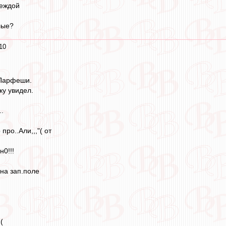
деждой
лые?
10
 Парфеши.
ку увидел.
..
про..Али,,,"( от
н0!!!
 на зап.поле
(