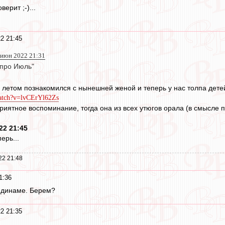
верит ;-)...
2 21:45
 июн 2022 21:31
 про Июль"
 летом познакомился с нынешней женой и теперь у нас толпа детей
watch?v=lvCErYl62Zs
иятное воспоминание, тогда она из всех утюгов орала (в смысле пе
22 21:45
ерь...
22 21:48
1:36
 динаме. Берем?
2 21:35