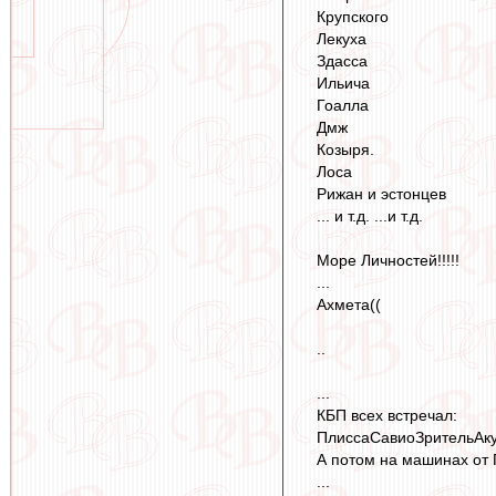
Крупского
Лекуха
Здасса
Ильича
Гоалла
Дмж
Козыря.
Лоса
Рижан и эстонцев
... и т.д. ...и т.д.
Море Личностей!!!!!
...
Ахмета((
..
...
КБП всех встречал:
ПлиссаСавиоЗрительАкупер
А потом на машинах от 
...