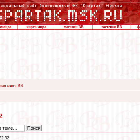
оманда
карта мира
магазин ВВ
гостевая ВВ
ф
вая книга ВВ
22
22:32