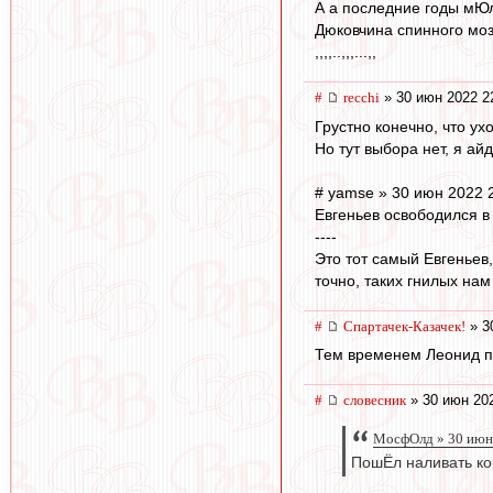
А а последние годы мЮл
Дюковчина спинного мозг
,,,,..,,,...,,
#
recchi
» 30 июн 2022 2
Грустно конечно, что ух
Но тут выбора нет, я ай
# yamse » 30 июн 2022 
Евгеньев освободился в
----
Это тот самый Евгеньев
точно, таких гнилых нам 
#
Спартачек-Казачек!
» 3
Тем временем Леонид п
#
словесник
» 30 июн 202
МосфОлд » 30 июн 
ПошЁл наливать кон