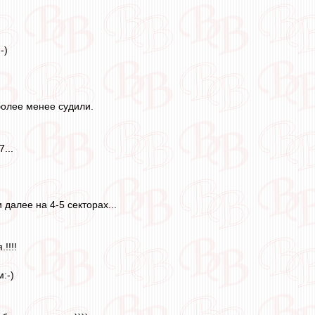
-)
 более менее судили.
...
 далее на 4-5 секторах...
!!!!
:-)