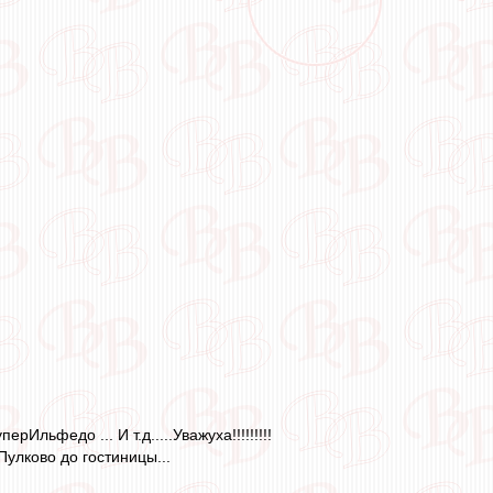
Ильфедо ... И т.д.....Уважуха!!!!!!!!!
Пулково до гостиницы...