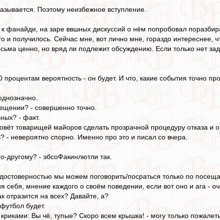
оказывается. Поэтому неизбежное вступление.
к фанайди, на заре ввшных дискуссий о нём попробовал поразбира
то и получилось. Сейчас мне, вот лично мне, гораздо интереснее, 
есьма ценно, но вряд ли подлежит обсуждению. Если только нет за
 процентам вероятность - он будет. И что, какие события точно пр
 однозначно.
сещении? - совершенно точно.
ных? - факт.
овёт товарищей майоров сделать прозрачной процедуру отказа и они
? - невероятно спорно. Именно про это и писал со вчера.
по-другому? - эбсоФакинлютли так.
й достоверностью мы можем поговорить/посраться только по посещае
себя, мнение каждого о своём поведении, если вот оно и ага - очен
к отразится на всех? Давайте, а?
футбол будет.
 криками: Вы чё, тупые? Скоро всем крышка! - могу только пожале