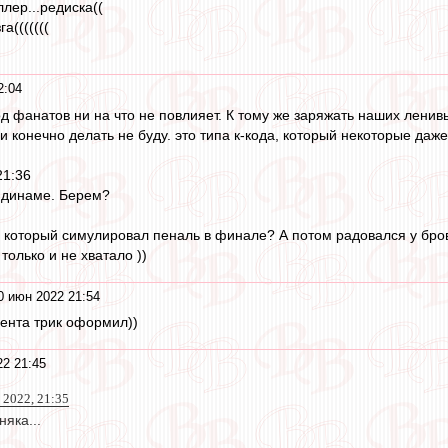
лер...редиска((
а(((((((
2:04
од фанатов ни на что не повлияет. К тому же заряжать наших ленивы
ди конечно делать не буду. это типа к-кода, который некоторые даже
21:36
 динаме. Берем?
, который симулировал пеналь в финале? А потом радовался у бро
только и не хватало ))
0 июн 2022 21:54
ента трик оформил))
2 21:45
2022, 21:35
яка...