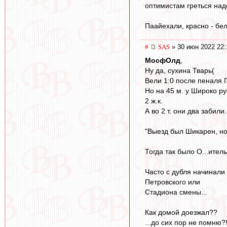
оптимистам греться на
Паайехали, красно - бе
#
SAS
» 30 июн 2022 22:
МосфОлд
,
Ну да, сухина Тварь(
Вели 1:0 после пеналя
Но на 45 м. у Широко ру
2 ж.к.
А во 2 т. они два забили.
"Выезд был Шикарен, но 
Тогда так было О...итель
Часто с дубля начинали
Петровского или
Стадиона смены...
Как домой доезжал??
...до сих пор не помню?!