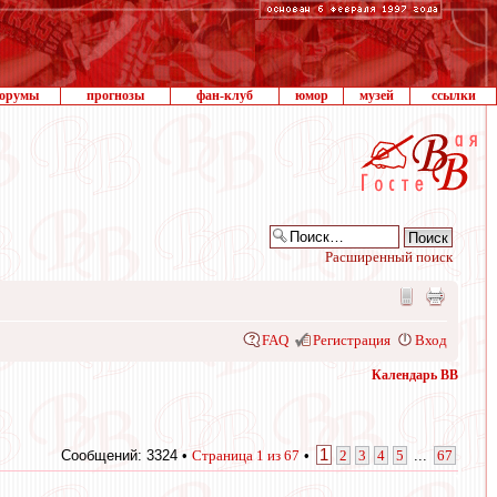
орумы
прогнозы
фан-клуб
юмор
музей
ссылки
Расширенный поиск
FAQ
Регистрация
Вход
Календарь ВВ
1
Сообщений: 3324 •
Страница
1
из
67
•
2
3
4
5
...
67