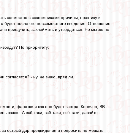
ть совместно с сокнижниками причины, практику и
что будет после его повсеместного введения. Отношение
дачи прищучить, заклеймить и утвердиться. Но мы же не
оизойдут? По приоритету:
 согласятся? - ну, не знаю, вряд ли.
мости, фанатке и как оно будет завтра. Конечно, ВВ -
ь важно. А всё-таки, всё-таки, всё-таки, давайте
ть за острый дар предвидения и попросить не мешать