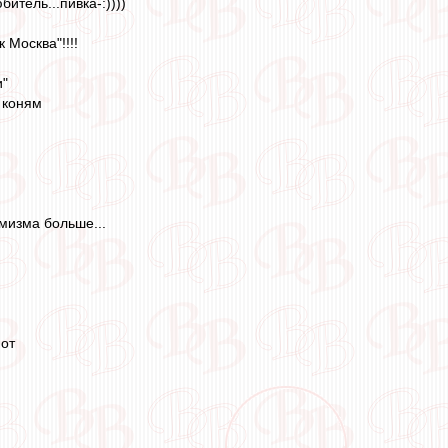
итель...пивка-:))))
 Москва"!!!!
и"
и коням
тимизма больше...
 от