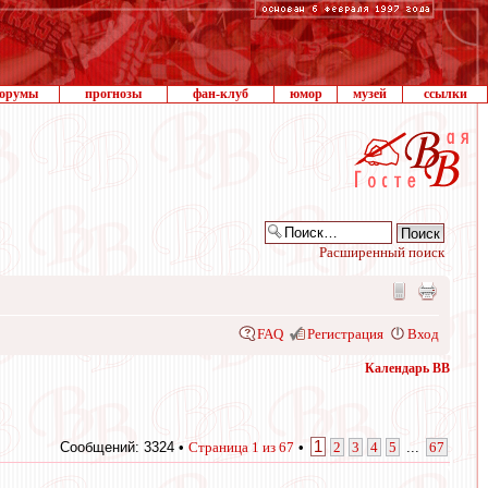
орумы
прогнозы
фан-клуб
юмор
музей
ссылки
Расширенный поиск
FAQ
Регистрация
Вход
Календарь ВВ
1
Сообщений: 3324 •
Страница
1
из
67
•
2
3
4
5
...
67