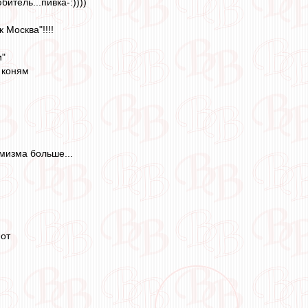
итель...пивка-:))))
 Москва"!!!!
и"
и коням
тимизма больше...
 от