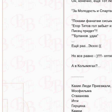
Он, конечно, ещё Тот люб
"За Молодость и Спартак
"Покажи фанатам сиськ
"Егор Титов гол забьет 
Писец придет"!!
""Буланов .удак"
...
Ещё раз...Эхххх ((
Но все равно -:)!!!!- оп
А в Колымягах?...
.... ... ...
Какие Люди Приезжали,
Мосфильма
Стаканова
Игги
Герцина
Камри