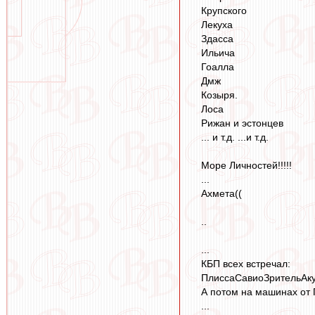
Крупского
Лекуха
Здасса
Ильича
Гоалла
Дмж
Козыря.
Лоса
Рижан и эстонцев
... и т.д. ...и т.д.
Море Личностей!!!!!
...
Ахмета((
..
...
КБП всех встречал:
ПлиссаСавиоЗрительАкупер
А потом на машинах от 
...