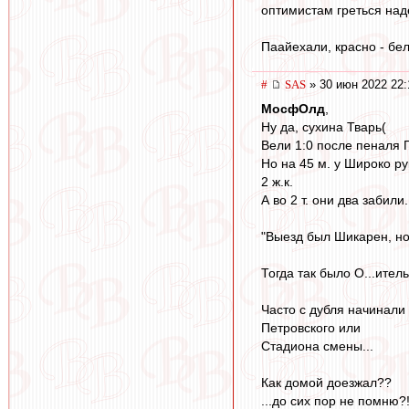
оптимистам греться на
Паайехали, красно - бе
#
SAS
» 30 июн 2022 22:
МосфОлд
,
Ну да, сухина Тварь(
Вели 1:0 после пеналя
Но на 45 м. у Широко ру
2 ж.к.
А во 2 т. они два забили.
"Выезд был Шикарен, но 
Тогда так было О...итель
Часто с дубля начинали
Петровского или
Стадиона смены...
Как домой доезжал??
...до сих пор не помню?!