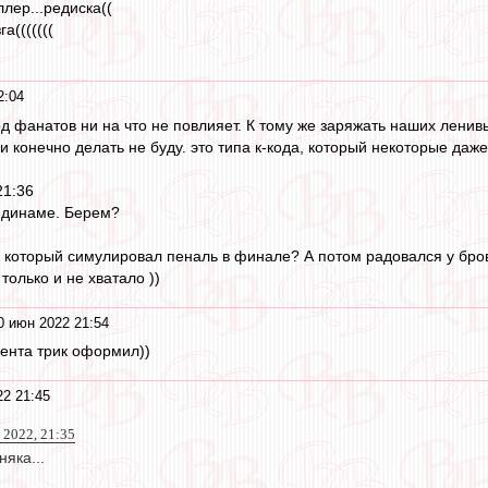
лер...редиска((
а(((((((
2:04
од фанатов ни на что не повлияет. К тому же заряжать наших ленивы
ди конечно делать не буду. это типа к-кода, который некоторые даже
21:36
 динаме. Берем?
, который симулировал пеналь в финале? А потом радовался у бро
только и не хватало ))
0 июн 2022 21:54
ента трик оформил))
2 21:45
2022, 21:35
яка...