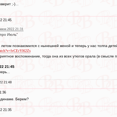
верит ;-)...
2 21:45
 июн 2022 21:31
 про Июль"
 летом познакомился с нынешней женой и теперь у нас толпа детей
watch?v=lvCErYl62Zs
иятное воспоминание, тогда она из всех утюгов орала (в смысле пе
22 21:45
ерь...
22 21:48
1:36
 динаме. Берем?
2 21:35