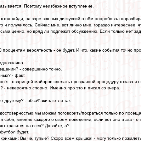
оказывается. Поэтому неизбежное вступление.
к фанайди, на заре ввшных дискуссий о нём попробовал поразбира
то и получилось. Сейчас мне, вот лично мне, гораздо интереснее, 
есьма ценно, но вряд ли подлежит обсуждению. Если только нет за
 процентам вероятность - он будет. И что, какие события точно пр
 однозначно.
сещении? - совершенно точно.
ных? - факт.
овёт товарищей майоров сделать прозрачной процедуру отказа и они
? - невероятно спорно. Именно про это и писал со вчера.
по-другому? - эбсоФакинлютли так.
й достоверностью мы можем поговорить/посраться только по посещае
себя, мнение каждого о своём поведении, если вот оно и ага - очен
к отразится на всех? Давайте, а?
футбол будет.
 криками: Вы чё, тупые? Скоро всем крышка! - могу только пожале