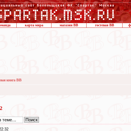
оманда
карта мира
магазин ВВ
гостевая ВВ
ф
вая книга ВВ
22
22:32