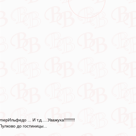
Ильфедо ... И т.д.....Уважуха!!!!!!!!!
Пулково до гостиницы...