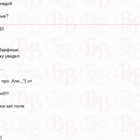
деждой
лые?
10
 Парфеши.
ку увидел.
..
про..Али,,,"( от
н0!!!
 на зап.поле
(