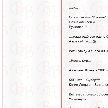
...эх...
Со столькими "Рожами" :
Познакомился и
Ручкался!!!!
....тогда ещё все равно
А вот сейчас....(((
Вот и увидим снова 09.07
..Ностальжи...
А сколько Фоток в 2001 и
КБП, это ...Супер!!!!
Какие Люди и....Застолья.
Вот вчера только с Лосем
Упомянули...