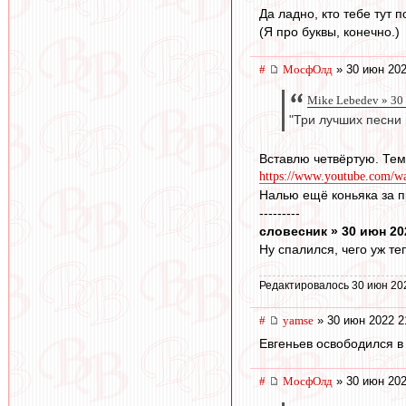
Да ладно, кто тебе тут по
(Я про буквы, конечно.)
#
МосфОлд
» 30 июн 202
Mike Lebedev » 30
"Три лучших песни
Вставлю четвёртую. Тем
https://www.youtube.com/
Налью ещё коньяка за пр
---------
словесник » 30 июн 20
Ну спалился, чего уж теп
Редактировалось 30 июн 20
#
yamse
» 30 июн 2022 2
Евгеньев освободился в
#
МосфОлд
» 30 июн 202