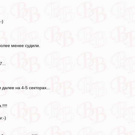
-)
 более менее судили.
...
 далее на 4-5 секторах...
!!!!
:-)