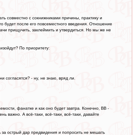
ть совместно с сокнижниками причины, практику и
что будет после его повсеместного введения. Отношение
дачи прищучить, заклеймить и утвердиться. Но мы же не
оизойдут? По приоритету:
 согласятся? - ну, не знаю, вряд ли.
мости, фанатке и как оно будет завтра. Конечно, ВВ -
ь важно. А всё-таки, всё-таки, всё-таки, давайте
ть за острый дар предвидения и попросить не мешать