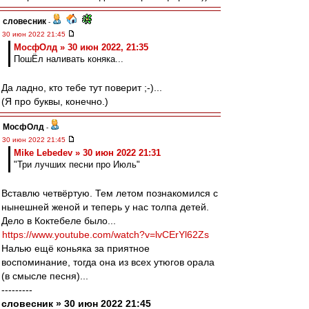
словесник
-
30 июн 2022 21:45
МосфОлд » 30 июн 2022, 21:35
ПошЁл наливать коняка...
Да ладно, кто тебе тут поверит ;-)...
(Я про буквы, конечно.)
МосфОлд
-
30 июн 2022 21:45
Mike Lebedev » 30 июн 2022 21:31
"Три лучших песни про Июль"
Вставлю четвёртую. Тем летом познакомился с
нынешней женой и теперь у нас толпа детей.
Дело в Коктебеле было...
https://www.youtube.com/watch?v=lvCErYl62Zs
Налью ещё коньяка за приятное
воспоминание, тогда она из всех утюгов орала
(в смысле песня)...
---------
словесник » 30 июн 2022 21:45