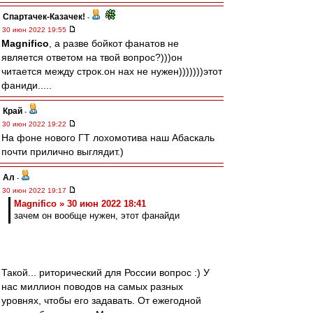
Спартачек-Казачек!
-
30 июн 2022 19:55
Magnifico
, а разве бойкот фанатов не
является ответом на твой вопрос?)))он
читается между строк.он нах не нужен)))))))этот
фаниди.....
Край
-
30 июн 2022 19:22
На фоне нового ГТ лохомотива наш Абаскаль
почти прилично выглядит.)
Ал
-
30 июн 2022 19:17
Magnifico » 30 июн 2022 18:41
зачем он вообще нужен, этот фанайди
Такой... риторический для России вопрос :) У
нас миллион поводов на самых разных
уровнях, чтобы его задавать. От ежегодной