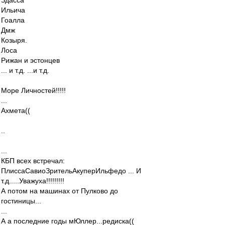
Здасса
Ильича
Гоалла
Дмж
Козыря.
Лоса
Рижан и эстонцев
... и т.д. ...и т.д.
Море Личностей!!!!!
...
Ахмета((
..
...
КБП всех встречал:
ПлиссаСавиоЗрительАкуперИльфедо ... И
т.д.....Уважуха!!!!!!!!!
А потом на машинах от Пулково до
гостиницы...
...
А а последние годы мЮллер...редиска((