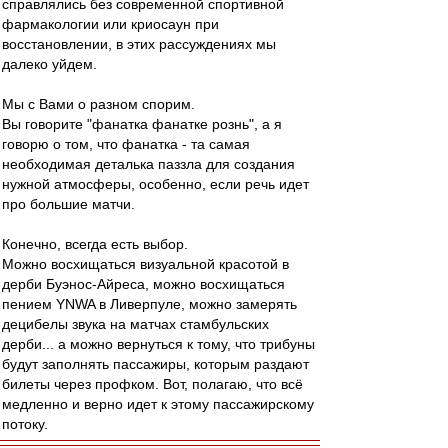
справлялись без современной спортивной
фармакологии или криосаун при
восстановлении, в этих рассуждениях мы
далеко уйдем.
Мы с Вами о разном спорим.
Вы говорите "фанатка фанатке рознь", а я
говорю о том, что фанатка - та самая
необходимая деталька паззла для создания
нужной атмосферы, особенно, если речь идет
про большие матчи.
Конечно, всегда есть выбор.
Можно восхищаться визуальной красотой в
дерби Буэнос-Айреса, можно восхищаться
пением YNWA в Ливерпуле, можно замерять
децибелы звука на матчах стамбульских
дерби... а можно вернуться к тому, что трибуны
будут заполнять пассажиры, которым раздают
билеты через профком. Вот, полагаю, что всё
медленно и верно идет к этому пассажирскому
потоку.