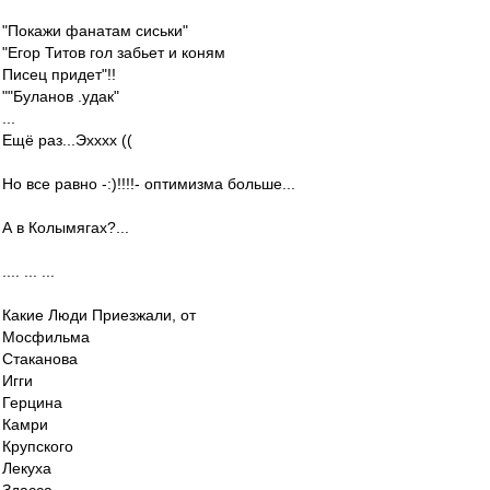
"Покажи фанатам сиськи"
"Егор Титов гол забьет и коням
Писец придет"!!
""Буланов .удак"
...
Ещё раз...Эхххх ((
Но все равно -:)!!!!- оптимизма больше...
А в Колымягах?...
.... ... ...
Какие Люди Приезжали, от
Мосфильма
Стаканова
Игги
Герцина
Камри
Крупского
Лекуха