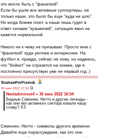
это могло быть с "фанаткой".
Если бы ушли все активные суппортеры, не
только наши, это было бы еще "куда ни шло".
Но когда бомжи поют, а наши лишь гудят в
ответ силами "кузьмичей", ситуация явно не
кажется нормальной.
Никого ни к чему не призываю. Просто мне с
"фанаткой" куда уютнее и интереснее. На
футбол я, правда, сейчас не хожу, но надеюсь,
что "бойкот" не отразится на хоккее, где я
постоянно присутствую уже не первый год :)
BuakawPorPramuk
-
30 июн 2022 17:33
Nevladimirovi4 » 30 июн 2022 16:54
Бедные Симонян, Нетто и другие легенды -
как они без активного сектора ковали нашу
славу? ХЗ.
Симонян, Нетто - символы другого времени.
Давайте еще порассуждаем, как это они