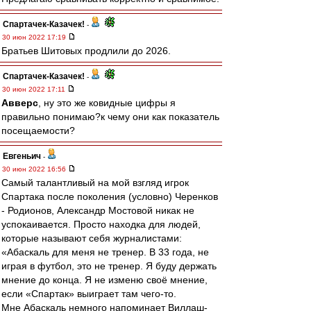
Спартачек-Казачек!
-
30 июн 2022 17:19
Братьев Шитовых продлили до 2026.
Спартачек-Казачек!
-
30 июн 2022 17:11
Авверс
, ну это же ковидные цифры я
правильно понимаю?к чему они как показатель
посещаемости?
Евгеньич
-
30 июн 2022 16:56
Самый талантливый на мой взгляд игрок
Спартака после поколения (условно) Черенков
- Родионов, Александр Мостовой никак не
успокаивается. Просто находка для людей,
которые называют себя журналистами:
«Абаскаль для меня не тренер. В 33 года, не
играя в футбол, это не тренер. Я буду держать
мнение до конца. Я не изменю своё мнение,
если «Спартак» выиграет там чего-то.
Мне Абаскаль немного напоминает Виллаш-