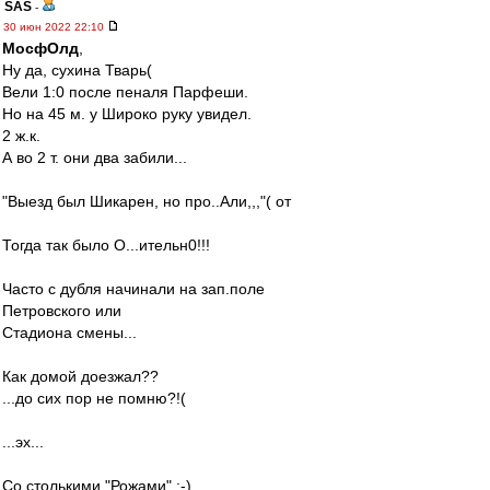
SAS
-
30 июн 2022 22:10
МосфОлд
,
Ну да, сухина Тварь(
Вели 1:0 после пеналя Парфеши.
Но на 45 м. у Широко руку увидел.
2 ж.к.
А во 2 т. они два забили...
"Выезд был Шикарен, но про..Али,,,"( от
Тогда так было О...ительн0!!!
Часто с дубля начинали на зап.поле
Петровского или
Стадиона смены...
Как домой доезжал??
...до сих пор не помню?!(
...эх...
Со столькими "Рожами" :-)