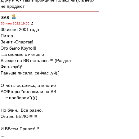
Д (ну и А - там в принципе только низ), а верх
не продают
SAS
-
30 июн 2022 19:56
30 июня 2001 года.
Питер.
Зенит -Спартак!
Это было Круто!!!
...а сколько отчётов о
Выезде на ВВ осталось!!!! (Раздел
Фан-клуб)!
Раньше писали, сейчас .уй((
Отчёты остались, а многие
АФФторы "положили на ВВ
... с пробором"((((
Но блин,. Все равно,
Это же БЫЛО!!!!!!!
И ВВсем Привет!!!!
...