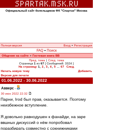
Официальный сайт болельщиков ФК "Спартак" Москва
Полная версия
Вход
•
Регистрация
FAQ
•
Поиск
Общение на сайте
Гостевая книга ВВ
»
Пред. тема
|
След. тема
Страница
1
из
67
[ Сообщений: 3324 ]
На страницу
1
,
2
,
3
,
4
,
5
...
67
След.
Начать новую тему
Добавить
Версия для печати
01.06.2022 - 30.06.2022
Авверс
-
30 июн 2022 22:32
Парни, Irod был прав, оказывается. Поэтому
неизбежное вступление.
Я довольно равнодушен к фанайди, на заре
ввшных дискуссий о нём попробовал
поразбирать совместно с сокнижниками