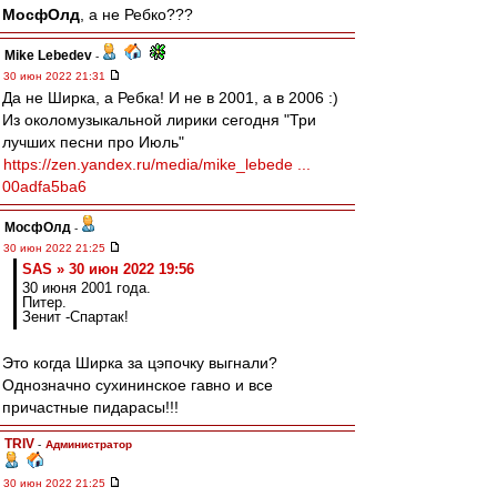
МосфОлд
, а не Ребко???
Mike Lebedev
-
30 июн 2022 21:31
Да не Ширка, а Ребка! И не в 2001, а в 2006 :)
Из околомузыкальной лирики сегодня "Три
лучших песни про Июль"
https://zen.yandex.ru/media/mike_lebede ...
00adfa5ba6
МосфОлд
-
30 июн 2022 21:25
SAS » 30 июн 2022 19:56
30 июня 2001 года.
Питер.
Зенит -Спартак!
Это когда Ширка за цэпочку выгнали?
Однозначно сухининское гавно и все
причастные пидарасы!!!
TRIV
-
Администратор
30 июн 2022 21:25