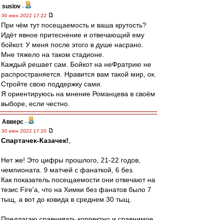
suslov
-
30 июн 2022 17:22
При чём тут посещаемость и ваша крутость?
Идёт явное притеснение и отвечающий ему
бойкот. У меня после этого в душе насрано.
Мне тяжело на таком стадионе.
Каждый решает сам. Бойкот на неФратрию не
распространяется. Нравится вам такой мир, ок.
Стройте свою поддержку сами.
Я ориентируюсь на мнение Романцева в своём
выборе, если честно.
Авверс
-
30 июн 2022 17:20
Спартачек-Казачек!
,
Нет же! Это цифры прошлого, 21-22 годов,
чемпионата. 9 матчей с фанаткой, 6 без.
Как показатель посещаемости они отвечают на
тезис Fire'a, что на Химки без фанатов было 7
тыщ, а вот до ковида в среднем 30 тыщ.
Предлагаю сравнивать корректно и сравнимое.