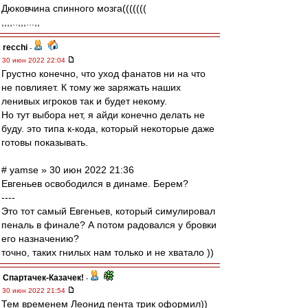
Дюковчина спинного мозга(((((((
,,,,..,,,...,,
recchi
-
30 июн 2022 22:04
Грустно конечно, что уход фанатов ни на что
не повлияет. К тому же заряжать наших
ленивых игроков так и будет некому.
Но тут выбора нет, я айди конечно делать не
буду. это типа к-кода, который некоторые даже
готовы показывать.
# yamse » 30 июн 2022 21:36
Евгеньев освободился в динаме. Берем?
----
Это тот самый Евгеньев, который симулировал
пеналь в финале? А потом радовался у бровки
его назначению?
точно, таких гнилых нам только и не хватало ))
Спартачек-Казачек!
-
30 июн 2022 21:54
Тем временем Леонид пента трик оформил))