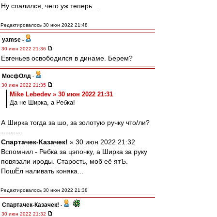
Ну спалился, чего уж теперь...
Редактировалось 30 июн 2022 21:48
yamse
-
30 июн 2022 21:36
Евгеньев освободился в динаме. Берем?
МосфОлд
-
30 июн 2022 21:35
Mike Lebedev » 30 июн 2022 21:31
Да не Ширка, а Ребка!
А Ширка тогда за шо, за золотую ручку что/ли?
---------
Спартачек-Казачек!
» 30 июн 2022 21:32
Вспомнил - Ребка за цэпочку, а Ширка за руку
повязали ироды. Старость, моб её ятЪ.
ПошЁл наливать коняка...
Редактировалось 30 июн 2022 21:38
Спартачек-Казачек!
-
30 июн 2022 21:32