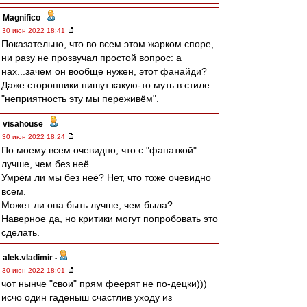
Magnifico
-
30 июн 2022 18:41
Показательно, что во всем этом жарком споре,
ни разу не прозвучал простой вопрос: а
нах...зачем он вообще нужен, этот фанайди?
Даже сторонники пишут какую-то муть в стиле
"неприятность эту мы переживём".
visahouse
-
30 июн 2022 18:24
По моему всем очевидно, что с "фанаткой"
лучше, чем без неё.
Умрём ли мы без неё? Нет, что тоже очевидно
всем.
Может ли она быть лучше, чем была?
Наверное да, но критики могут попробовать это
сделать.
alek.vladimir
-
30 июн 2022 18:01
чот нынче "свои" прям феерят не по-децки)))
исчо один гаденыш счастлив уходу из