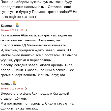
Пока не наберём нужной суммы, так и буду
периодически напоминать... Осталось ещё
чуть-чуть и будет у Промеса третий кабан!!! Но
пока ещё не хватает (
Карелин
-
30 июн 2022 21:02
Как я понял Абаскаля, конкретных задач на
сезон ему не ставили. Возможно, это
прерогатива ГД Мележикова озвучивать
И, похоже, придётся ждать завершения ТО.
Чтобы было понятно всё с составом. В смысле
усушки, утруски и пересортицы.
К слову, сегодня завершаются аренды Тиля,
Крала и Роши. Сказали, по ним в ближайшее
время внесут ясность. Или вынесут, ага..
suslov
-
30 июн 2022 20:56
Вместо этого фануйди продали бы целый
стадион абиков.
Мы покупаем по паспорту. Сидим сто лет на
одних и тех же местах,