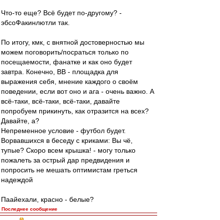
Что-то еще? Всё будет по-другому? -
эбсоФакинлютли так.
По итогу, кмк, с внятной достоверностью мы
можем поговорить/посраться только по
посещаемости, фанатке и как оно будет
завтра. Конечно, ВВ - площадка для
выражения себя, мнение каждого о своём
поведении, если вот оно и ага - очень важно. А
всё-таки, всё-таки, всё-таки, давайте
попробуем прикинуть, как отразится на всех?
Давайте, а?
Непременное условие - футбол будет.
Ворвавшихся в беседу с криками: Вы чё,
тупые? Скоро всем крышка! - могу только
пожалеть за острый дар предвидения и
попросить не мешать оптимистам греться
надеждой
Паайехали, красно - белые?
Последнее сообщение