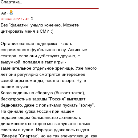
Спартака..
Ал
-
30 июн 2022 17:42
Без "фанатки" уныло конечно. Можете
цитировать меня в СМИ :)
Организованная поддержка - часть
современного футбольного шоу. Активные
сектора, если они действуют дружно, с
выдумкой, попадая в такт игры -
замечательное отдельное зрелище. Уже много
лет они регулярно смотрятся интереснее
самой игры команды, честно говоря. Ну, в
нашем случае.
Когда ходишь на сборную (бывает такое),
бесхитростные заряды "Россия" выглядят
бедновато, даже с попытками пускать "волну".
На финале кубка России при нашем
подавляющем большинстве активность
динамовских секторов мы заглушали только
свистом и гулом. Изредка удавалось выдать
"Вперёд "Спартак", но не так впечатляюще, как