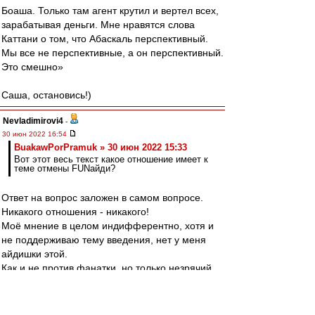
Боаша. Только там агент крутил и вертел всех,
зарабатывая деньги. Мне нравятся слова
Каттани о том, что Абаскаль перспективный.
Мы все не перспективные, а он перспективный.
Это смешно»
Саша, остановись!)
Nevladimirovi4
-
30 июн 2022 16:54
BuakawPorPramuk » 30 июн 2022 15:33
Вот этот весь текст какое отношение имеет к
теме отмены FUNайди?
Ответ на вопрос заложен в самом вопросе.
Никакого отношения - никакого!
Моё мнение в целом индифферентно, хотя и
не поддерживаю тему введения, нет у меня
айдишки этой.
Как и не против фанатки, но только незрячий
не увидит, что "фанатка фанатке рознь".
Или о Старостинском Спартаке по сравнению с
"федуновским" можно безумолку, а на другие