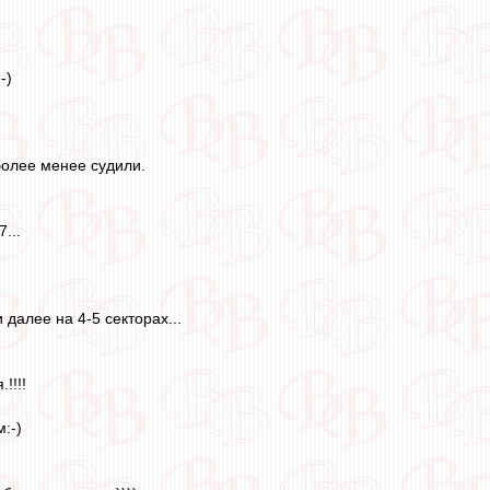
-)
 более менее судили.
...
 далее на 4-5 секторах...
!!!!
:-)