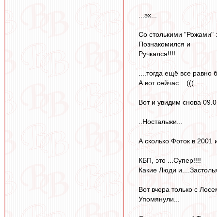
...эх...
Со столькими "Рожами" :
Познакомился и
Ручкался!!!!
....тогда ещё все равно
А вот сейчас....(((
Вот и увидим снова 09.07
..Ностальжи...
А сколько Фоток в 2001 и
КБП, это ...Супер!!!!
Какие Люди и....Застолья.
Вот вчера только с Лосем
Упомянули...