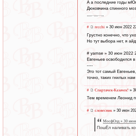
А а последние годы мЮл
Дюковчина спинного мозг
,,,,..,,,...,,
#
recchi
» 30 июн 2022 2
Грустно конечно, что ух
Но тут выбора нет, я ай
# yamse » 30 июн 2022 
Евгеньев освободился в
----
Это тот самый Евгеньев
точно, таких гнилых нам 
#
Спартачек-Казачек!
» 3
Тем временем Леонид п
#
словесник
» 30 июн 202
МосфОлд » 30 июн 
ПошЁл наливать кон