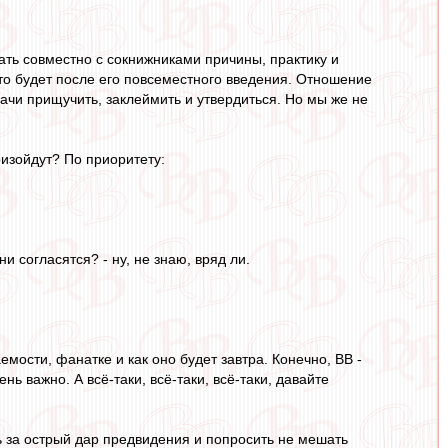
ть совместно с сокнижниками причины, практику и
что будет после его повсеместного введения. Отношение
дачи прищучить, заклеймить и утвердиться. Но мы же не
оизойдут? По приоритету:
 согласятся? - ну, не знаю, вряд ли.
мости, фанатке и как оно будет завтра. Конечно, ВВ -
ь важно. А всё-таки, всё-таки, всё-таки, давайте
ть за острый дар предвидения и попросить не мешать