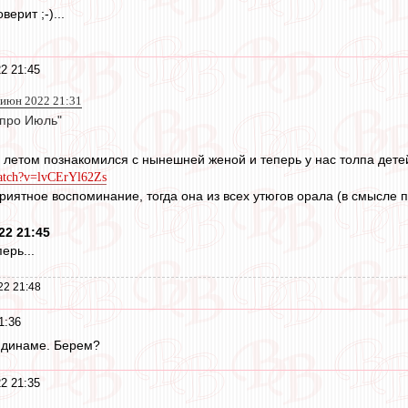
верит ;-)...
2 21:45
 июн 2022 21:31
 про Июль"
 летом познакомился с нынешней женой и теперь у нас толпа детей
watch?v=lvCErYl62Zs
иятное воспоминание, тогда она из всех утюгов орала (в смысле пе
22 21:45
ерь...
22 21:48
1:36
 динаме. Берем?
2 21:35