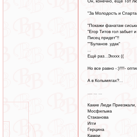
Он, конечно, ещё Тот люб
"За Молодость и Спартак
"Покажи фанатам сиськ
"Егор Титов гол забьет 
Писец придет"!!
""Буланов .удак"
...
Ещё раз...Эхххх ((
Но все равно -:)!!!!- оп
А в Колымягах?...
.... ... ...
Какие Люди Приезжали,
Мосфильма
Стаканова
Игги
Герцина
Камри