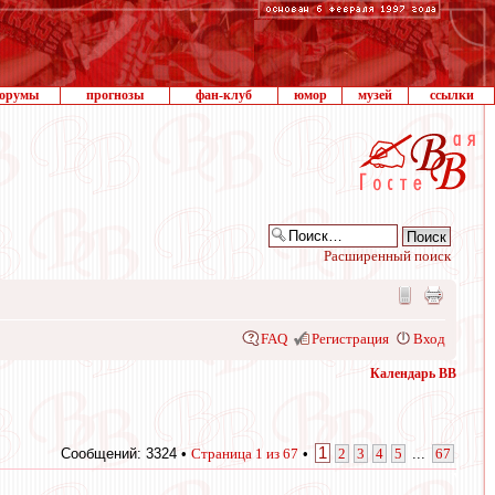
орумы
прогнозы
фан-клуб
юмор
музей
ссылки
Расширенный поиск
FAQ
Регистрация
Вход
Календарь ВВ
1
Сообщений: 3324 •
Страница
1
из
67
•
2
3
4
5
...
67