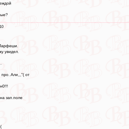
деждой
лые?
10
 Парфеши.
ку увидел.
..
про..Али,,,"( от
н0!!!
 на зап.поле
(