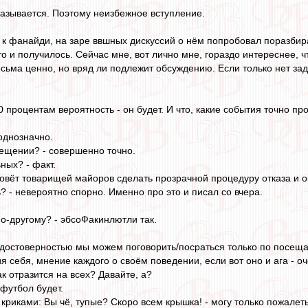
оказывается. Поэтому неизбежное вступление.
к фанайди, на заре ввшных дискуссий о нём попробовал поразбира
то и получилось. Сейчас мне, вот лично мне, гораздо интереснее, 
есьма ценно, но вряд ли подлежит обсуждению. Если только нет за
 процентам вероятность - он будет. И что, какие события точно пр
 однозначно.
сещении? - совершенно точно.
ных? - факт.
овёт товарищей майоров сделать прозрачной процедуру отказа и они
? - невероятно спорно. Именно про это и писал со вчера.
по-другому? - эбсоФакинлютли так.
й достоверностью мы можем поговорить/посраться только по посещае
себя, мнение каждого о своём поведении, если вот оно и ага - очен
к отразится на всех? Давайте, а?
футбол будет.
 криками: Вы чё, тупые? Скоро всем крышка! - могу только пожале