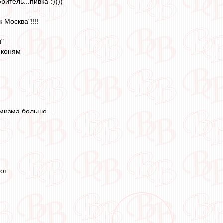
итель...пивка-:))))
 Москва"!!!!
и"
и коням
тимизма больше...
 от