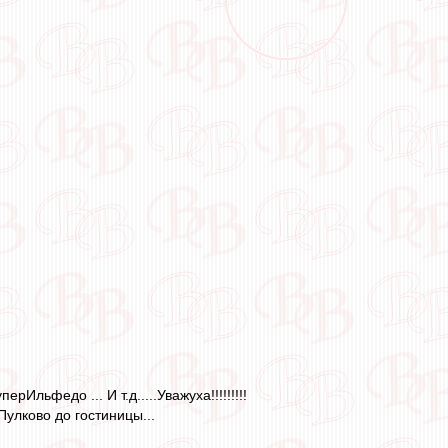
Ильфедо ... И т.д.....Уважуха!!!!!!!!!
Пулково до гостиницы...