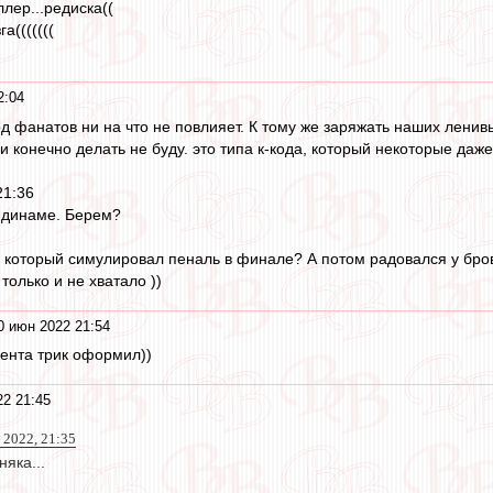
лер...редиска((
а(((((((
2:04
од фанатов ни на что не повлияет. К тому же заряжать наших ленивы
ди конечно делать не буду. это типа к-кода, который некоторые даже
21:36
 динаме. Берем?
, который симулировал пеналь в финале? А потом радовался у бро
только и не хватало ))
0 июн 2022 21:54
ента трик оформил))
2 21:45
2022, 21:35
яка...