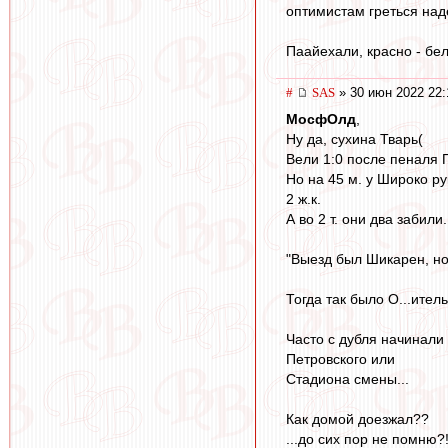
оптимистам греться на
Паайехали, красно - бе
#
SAS
» 30 июн 2022 22:
МосфОлд
,
Ну да, сухина Тварь(
Вели 1:0 после пеналя
Но на 45 м. у Широко ру
2 ж.к.
А во 2 т. они два забили.
"Выезд был Шикарен, но 
Тогда так было О...итель
Часто с дубля начинали
Петровского или
Стадиона смены...
Как домой доезжал??
...до сих пор не помню?!