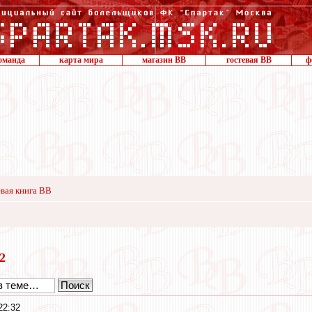
оманда
карта мира
магазин ВВ
гостевая ВВ
ф
вая книга ВВ
22
22:32