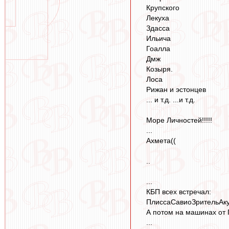
Крупского
Лекуха
Здасса
Ильича
Гоалла
Дмж
Козыря.
Лоса
Рижан и эстонцев
... и т.д. ...и т.д.
Море Личностей!!!!!
...
Ахмета((
..
...
КБП всех встречал:
ПлиссаСавиоЗрительАкупер
А потом на машинах от 
...