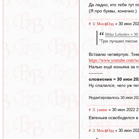
Да ладно, кто тебе тут по
(Я про буквы, конечно.)
#
МосфОлд
» 30 июн 202
Mike Lebedev » 30
"Три лучших песни
Вставлю четвёртую. Тем
https://www.youtube.com/
Налью ещё коньяка за пр
---------
словесник » 30 июн 20
Ну спалился, чего уж теп
Редактировалось 30 июн 20
#
yamse
» 30 июн 2022 2
Евгеньев освободился в
#
МосфОлд
» 30 июн 202