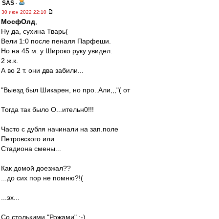
SAS
-
30 июн 2022 22:10
МосфОлд
,
Ну да, сухина Тварь(
Вели 1:0 после пеналя Парфеши.
Но на 45 м. у Широко руку увидел.
2 ж.к.
А во 2 т. они два забили...
"Выезд был Шикарен, но про..Али,,,"( от
Тогда так было О...ительн0!!!
Часто с дубля начинали на зап.поле
Петровского или
Стадиона смены...
Как домой доезжал??
...до сих пор не помню?!(
...эх...
Со столькими "Рожами" :-)