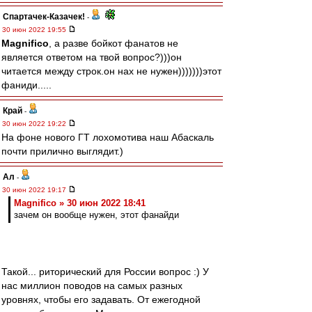
Спартачек-Казачек!
-
30 июн 2022 19:55
Magnifico
, а разве бойкот фанатов не
является ответом на твой вопрос?)))он
читается между строк.он нах не нужен)))))))этот
фаниди.....
Край
-
30 июн 2022 19:22
На фоне нового ГТ лохомотива наш Абаскаль
почти прилично выглядит.)
Ал
-
30 июн 2022 19:17
Magnifico » 30 июн 2022 18:41
зачем он вообще нужен, этот фанайди
Такой... риторический для России вопрос :) У
нас миллион поводов на самых разных
уровнях, чтобы его задавать. От ежегодной