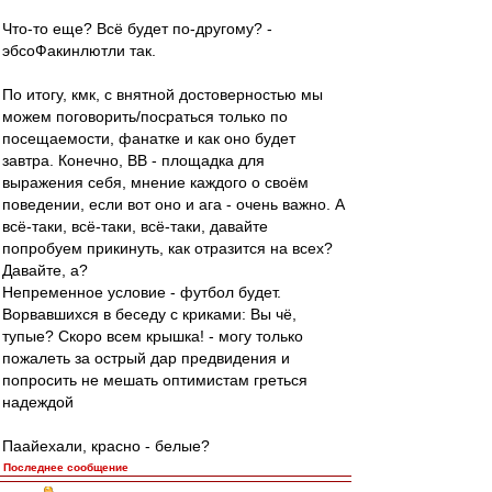
Что-то еще? Всё будет по-другому? -
эбсоФакинлютли так.
По итогу, кмк, с внятной достоверностью мы
можем поговорить/посраться только по
посещаемости, фанатке и как оно будет
завтра. Конечно, ВВ - площадка для
выражения себя, мнение каждого о своём
поведении, если вот оно и ага - очень важно. А
всё-таки, всё-таки, всё-таки, давайте
попробуем прикинуть, как отразится на всех?
Давайте, а?
Непременное условие - футбол будет.
Ворвавшихся в беседу с криками: Вы чё,
тупые? Скоро всем крышка! - могу только
пожалеть за острый дар предвидения и
попросить не мешать оптимистам греться
надеждой
Паайехали, красно - белые?
Последнее сообщение