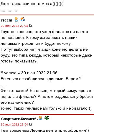
Дюковчина спинного мозга(((((((
,,,,..,,,...,,
recchi
-
30 июн 2022 22:04
Грустно конечно, что уход фанатов ни на что
не повлияет. К тому же заряжать наших
ленивых игроков так и будет некому.
Но тут выбора нет, я айди конечно делать не
буду. это типа к-кода, который некоторые даже
готовы показывать.
# yamse » 30 июн 2022 21:36
Евгеньев освободился в динаме. Берем?
----
Это тот самый Евгеньев, который симулировал
пеналь в финале? А потом радовался у бровки
его назначению?
точно, таких гнилых нам только и не хватало ))
Спартачек-Казачек!
-
30 июн 2022 21:54
Тем временем Леонид пента трик оформил))