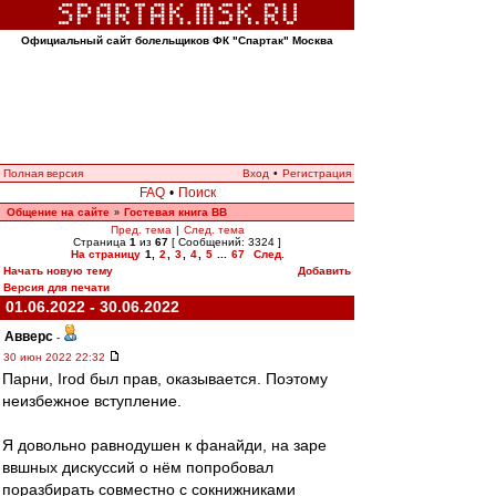
Официальный сайт болельщиков ФК "Спартак" Москва
Полная версия
Вход
•
Регистрация
FAQ
•
Поиск
Общение на сайте
Гостевая книга ВВ
»
Пред. тема
|
След. тема
Страница
1
из
67
[ Сообщений: 3324 ]
На страницу
1
,
2
,
3
,
4
,
5
...
67
След.
Начать новую тему
Добавить
Версия для печати
01.06.2022 - 30.06.2022
Авверс
-
30 июн 2022 22:32
Парни, Irod был прав, оказывается. Поэтому
неизбежное вступление.
Я довольно равнодушен к фанайди, на заре
ввшных дискуссий о нём попробовал
поразбирать совместно с сокнижниками