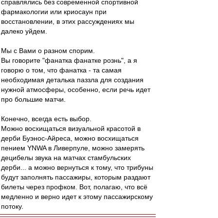
справлялись без современной спортивной
фармакологии или криосаун при
восстановлении, в этих рассуждениях мы
далеко уйдем.
Мы с Вами о разном спорим.
Вы говорите "фанатка фанатке рознь", а я
говорю о том, что фанатка - та самая
необходимая деталька паззла для создания
нужной атмосферы, особенно, если речь идет
про большие матчи.
Конечно, всегда есть выбор.
Можно восхищаться визуальной красотой в
дерби Буэнос-Айреса, можно восхищаться
пением YNWA в Ливерпуле, можно замерять
децибелы звука на матчах стамбульских
дерби... а можно вернуться к тому, что трибуны
будут заполнять пассажиры, которым раздают
билеты через профком. Вот, полагаю, что всё
медленно и верно идет к этому пассажирскому
потоку.