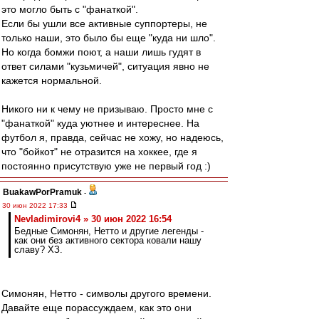
это могло быть с "фанаткой".
Если бы ушли все активные суппортеры, не
только наши, это было бы еще "куда ни шло".
Но когда бомжи поют, а наши лишь гудят в
ответ силами "кузьмичей", ситуация явно не
кажется нормальной.
Никого ни к чему не призываю. Просто мне с
"фанаткой" куда уютнее и интереснее. На
футбол я, правда, сейчас не хожу, но надеюсь,
что "бойкот" не отразится на хоккее, где я
постоянно присутствую уже не первый год :)
BuakawPorPramuk
-
30 июн 2022 17:33
Nevladimirovi4 » 30 июн 2022 16:54
Бедные Симонян, Нетто и другие легенды -
как они без активного сектора ковали нашу
славу? ХЗ.
Симонян, Нетто - символы другого времени.
Давайте еще порассуждаем, как это они