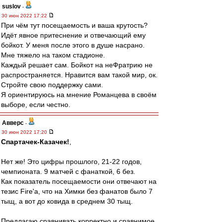
suslov
-
30 июн 2022 17:22
При чём тут посещаемость и ваша крутость?
Идёт явное притеснение и отвечающий ему
бойкот. У меня после этого в душе насрано.
Мне тяжело на таком стадионе.
Каждый решает сам. Бойкот на неФратрию не
распространяется. Нравится вам такой мир, ок.
Стройте свою поддержку сами.
Я ориентируюсь на мнение Романцева в своём
выборе, если честно.
Авверс
-
30 июн 2022 17:20
Спартачек-Казачек!
,
Нет же! Это цифры прошлого, 21-22 годов,
чемпионата. 9 матчей с фанаткой, 6 без.
Как показатель посещаемости они отвечают на
тезис Fire'a, что на Химки без фанатов было 7
тыщ, а вот до ковида в среднем 30 тыщ.
Предлагаю сравнивать корректно и сравнимое.