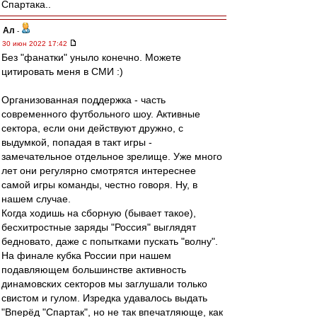
Спартака..
Ал
-
30 июн 2022 17:42
Без "фанатки" уныло конечно. Можете
цитировать меня в СМИ :)
Организованная поддержка - часть
современного футбольного шоу. Активные
сектора, если они действуют дружно, с
выдумкой, попадая в такт игры -
замечательное отдельное зрелище. Уже много
лет они регулярно смотрятся интереснее
самой игры команды, честно говоря. Ну, в
нашем случае.
Когда ходишь на сборную (бывает такое),
бесхитростные заряды "Россия" выглядят
бедновато, даже с попытками пускать "волну".
На финале кубка России при нашем
подавляющем большинстве активность
динамовских секторов мы заглушали только
свистом и гулом. Изредка удавалось выдать
"Вперёд "Спартак", но не так впечатляюще, как