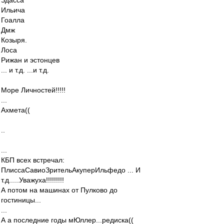
Здасса
Ильича
Гоалла
Дмж
Козыря.
Лоса
Рижан и эстонцев
... и т.д. ...и т.д.
Море Личностей!!!!!
...
Ахмета((
..
...
КБП всех встречал:
ПлиссаСавиоЗрительАкуперИльфедо ... И
т.д.....Уважуха!!!!!!!!!
А потом на машинах от Пулково до
гостиницы...
...
А а последние годы мЮллер...редиска((