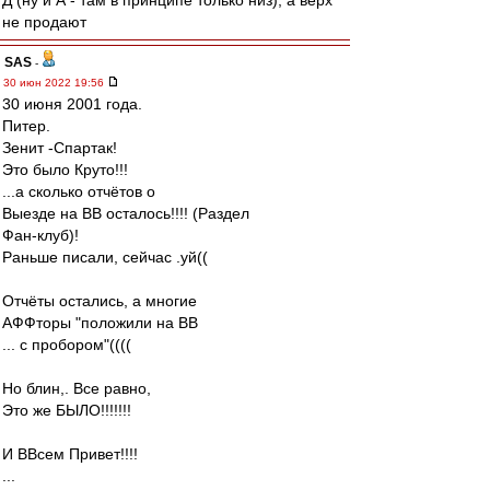
Д (ну и А - там в принципе только низ), а верх
не продают
SAS
-
30 июн 2022 19:56
30 июня 2001 года.
Питер.
Зенит -Спартак!
Это было Круто!!!
...а сколько отчётов о
Выезде на ВВ осталось!!!! (Раздел
Фан-клуб)!
Раньше писали, сейчас .уй((
Отчёты остались, а многие
АФФторы "положили на ВВ
... с пробором"((((
Но блин,. Все равно,
Это же БЫЛО!!!!!!!
И ВВсем Привет!!!!
...