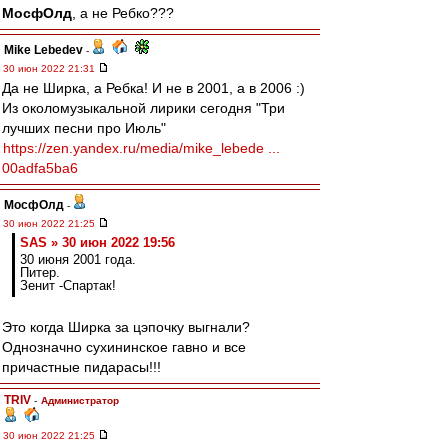
МосфОлд
, а не Ребко???
Mike Lebedev
-
30 июн 2022 21:31
Да не Ширка, а Ребка! И не в 2001, а в 2006 :)
Из околомузыкальной лирики сегодня "Три
лучших песни про Июль"
https://zen.yandex.ru/media/mike_lebede ...
00adfa5ba6
МосфОлд
-
30 июн 2022 21:25
SAS » 30 июн 2022 19:56
30 июня 2001 года.
Питер.
Зенит -Спартак!
Это когда Ширка за цэпочку выгнали?
Однозначно сухининское гавно и все
причастные пидарасы!!!
TRIV
-
Администратор
30 июн 2022 21:25