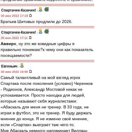
Спартачек-Казачек!
-
30 июн 2022 17:19
Братьев Шитовых продлили до 2026.
Спартачек-Казачек!
-
30 июн 2022 17:11
Авверс
, ну это же ковидные цифры я
правильно понимаю?к чему они как показатель
посещаемости?
Евгеньич
-
30 июн 2022 16:56
Самый талантливый на мой взгляд игрок
Спартака после поколения (условно) Черенков
- Родионов, Александр Мостовой никак не
успокаивается. Просто находка для людей,
которые называют себя журналистами:
«Абаскаль для меня не тренер. В 33 года, не
играя в футбол, это не тренер. Я буду держать
мнение до конца. Я не изменю своё мнение,
если «Спартак» выиграет там чего-то.
Мне Абаскаль немного напоминает Виллаш-