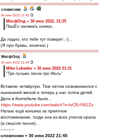
словесник
-
30 июн 2022 21:45
МосфОлд » 30 июн 2022, 21:35
ПошЁл наливать коняка...
Да ладно, кто тебе тут поверит ;-)...
(Я про буквы, конечно.)
МосфОлд
-
30 июн 2022 21:45
Mike Lebedev » 30 июн 2022 21:31
"Три лучших песни про Июль"
Вставлю четвёртую. Тем летом познакомился с
нынешней женой и теперь у нас толпа детей.
Дело в Коктебеле было...
https://www.youtube.com/watch?v=lvCErYl62Zs
Налью ещё коньяка за приятное
воспоминание, тогда она из всех утюгов орала
(в смысле песня)...
---------
словесник » 30 июн 2022 21:45