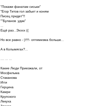
"Покажи фанатам сиськи"
"Егор Титов гол забьет и коням
Писец придет"!!
""Буланов .удак"
...
Ещё раз...Эхххх ((
Но все равно -:)!!!!- оптимизма больше...
А в Колымягах?...
.... ... ...
Какие Люди Приезжали, от
Мосфильма
Стаканова
Игги
Герцина
Камри
Крупского
Лекуха