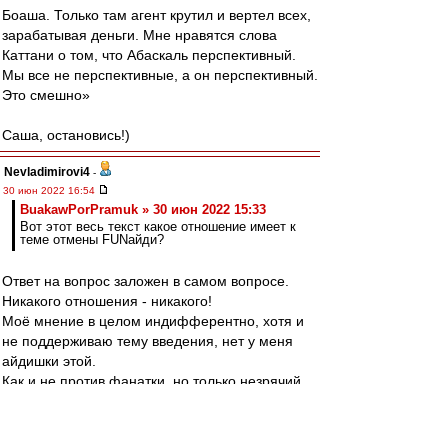
Боаша. Только там агент крутил и вертел всех,
зарабатывая деньги. Мне нравятся слова
Каттани о том, что Абаскаль перспективный.
Мы все не перспективные, а он перспективный.
Это смешно»
Саша, остановись!)
Nevladimirovi4
-
30 июн 2022 16:54
BuakawPorPramuk » 30 июн 2022 15:33
Вот этот весь текст какое отношение имеет к
теме отмены FUNайди?
Ответ на вопрос заложен в самом вопросе.
Никакого отношения - никакого!
Моё мнение в целом индифферентно, хотя и
не поддерживаю тему введения, нет у меня
айдишки этой.
Как и не против фанатки, но только незрячий
не увидит, что "фанатка фанатке рознь".
Или о Старостинском Спартаке по сравнению с
"федуновским" можно безумолку, а на другие