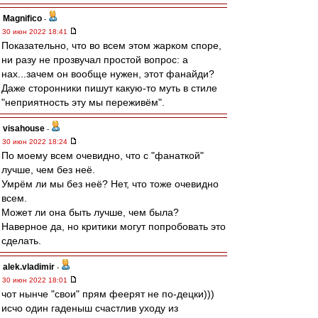
Magnifico
-
30 июн 2022 18:41
Показательно, что во всем этом жарком споре,
ни разу не прозвучал простой вопрос: а
нах...зачем он вообще нужен, этот фанайди?
Даже сторонники пишут какую-то муть в стиле
"неприятность эту мы переживём".
visahouse
-
30 июн 2022 18:24
По моему всем очевидно, что с "фанаткой"
лучше, чем без неё.
Умрём ли мы без неё? Нет, что тоже очевидно
всем.
Может ли она быть лучше, чем была?
Наверное да, но критики могут попробовать это
сделать.
alek.vladimir
-
30 июн 2022 18:01
чот нынче "свои" прям феерят не по-децки)))
исчо один гаденыш счастлив уходу из