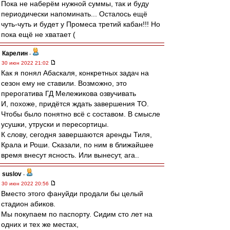
Пока не наберём нужной суммы, так и буду
периодически напоминать... Осталось ещё
чуть-чуть и будет у Промеса третий кабан!!! Но
пока ещё не хватает (
Карелин
-
30 июн 2022 21:02
Как я понял Абаскаля, конкретных задач на
сезон ему не ставили. Возможно, это
прерогатива ГД Мележикова озвучивать
И, похоже, придётся ждать завершения ТО.
Чтобы было понятно всё с составом. В смысле
усушки, утруски и пересортицы.
К слову, сегодня завершаются аренды Тиля,
Крала и Роши. Сказали, по ним в ближайшее
время внесут ясность. Или вынесут, ага..
suslov
-
30 июн 2022 20:56
Вместо этого фануйди продали бы целый
стадион абиков.
Мы покупаем по паспорту. Сидим сто лет на
одних и тех же местах,