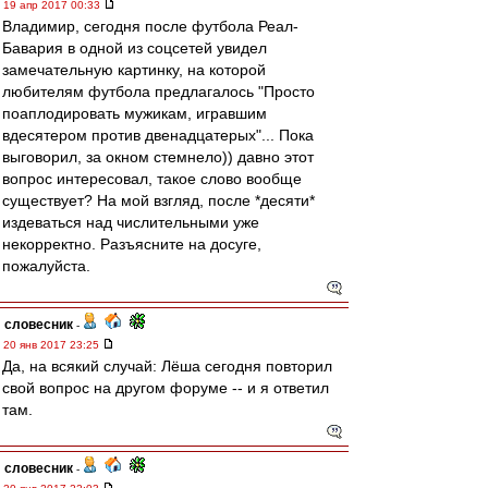
19 апр 2017 00:33
Владимир, сегодня после футбола Реал-
Бавария в одной из соцсетей увидел
замечательную картинку, на которой
любителям футбола предлагалось "Просто
поаплодировать мужикам, игравшим
вдесятером против двенадцатерых"... Пока
выговорил, за окном стемнело)) давно этот
вопрос интересовал, такое слово вообще
существует? На мой взгляд, после *десяти*
издеваться над числительными уже
некорректно. Разъясните на досуге,
пожалуйста.
словесник
-
20 янв 2017 23:25
Да, на всякий случай: Лёша сегодня повторил
свой вопрос на другом форуме -- и я ответил
там.
словесник
-