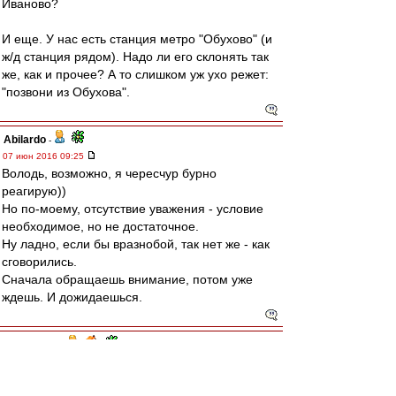
Иваново?
И еще. У нас есть станция метро "Обухово" (и
ж/д станция рядом). Надо ли его склонять так
же, как и прочее? А то слишком уж ухо режет:
"позвони из Обухова".
Abilardo
-
07 июн 2016 09:25
Володь, возможно, я чересчур бурно
реагирую))
Но по-моему, отсутствие уважения - условие
необходимое, но не достаточное.
Ну ладно, если бы вразнобой, так нет же - как
сговорились.
Сначала обращаешь внимание, потом уже
ждешь. И дожидаешься.
словесник
-
05 июн 2016 23:35
Abilardo
,