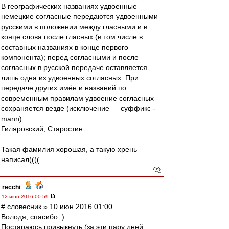
В географических названиях удвоенные
немецкие согласные передаются удвоенными
русскими в положении между гласными и в
конце слова после гласных (в том числе в
составных названиях в конце первого
компонента); перед согласными и после
согласных в русской передаче оставляется
лишь одна из удвоенных согласных. При
передаче других имён и названий по
современным правилам удвоение согласных
сохраняется везде (исключение — суффикс -
mann).
Гиляровский, Старостин.
Такая фамилия хорошая, а такую хрень
написал((((
recchi
-
12 июн 2016 00:59
# словесник » 10 июн 2016 01:00
Володя, спасибо :)
Постараюсь привыкнуть (за эти пару дней