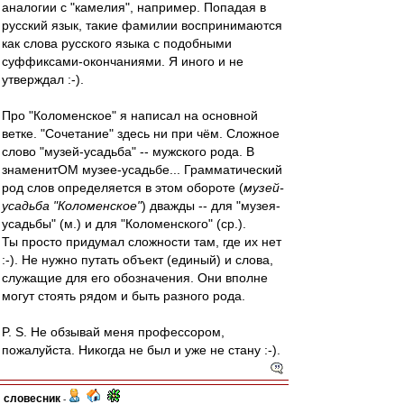
аналогии с "камелия", например. Попадая в
русский язык, такие фамилии воспринимаются
как слова русского языка с подобными
суффиксами-окончаниями. Я иного и не
утверждал :-).
Про "Коломенское" я написал на основной
ветке. "Сочетание" здесь ни при чём. Сложное
слово "музей-усадьба" -- мужского рода. В
знаменитОМ музее-усадьбе... Грамматический
род слов определяется в этом обороте (
музей-
усадьба "Коломенское"
) дважды -- для "музея-
усадьбы" (м.) и для "Коломенского" (ср.).
Ты просто придумал сложности там, где их нет
:-). Не нужно путать объект (единый) и слова,
служащие для его обозначения. Они вполне
могут стоять рядом и быть разного рода.
P. S. Не обзывай меня профессором,
пожалуйста. Никогда не был и уже не стану :-).
словесник
-