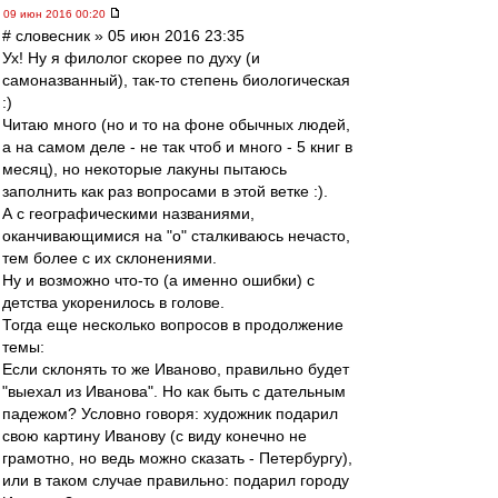
09 июн 2016 00:20
# словесник » 05 июн 2016 23:35
Ух! Ну я филолог скорее по духу (и
самоназванный), так-то степень биологическая
:)
Читаю много (но и то на фоне обычных людей,
а на самом деле - не так чтоб и много - 5 книг в
месяц), но некоторые лакуны пытаюсь
заполнить как раз вопросами в этой ветке :).
А с географическими названиями,
оканчивающимися на "о" сталкиваюсь нечасто,
тем более с их склонениями.
Ну и возможно что-то (а именно ошибки) с
детства укоренилось в голове.
Тогда еще несколько вопросов в продолжение
темы:
Если склонять то же Иваново, правильно будет
"выехал из Иванова". Но как быть с дательным
падежом? Условно говоря: художник подарил
свою картину Иванову (с виду конечно не
грамотно, но ведь можно сказать - Петербургу),
или в таком случае правильно: подарил городу