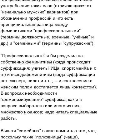
употребление таких слов (отличающихся от
"изначально мужских" вариантов) при
обозначении профессий и что есть
принципиальная разница между
феминитивами "профессиональными"
(термины должностные, военные, "учёные" и
др.) и "семейными" (термины "супружеские").
"Профессиональные" я бы разделил на
собственно феминитивы (когда происходит
суффиксация: учительНИЦа, спортсменКа и т.
п.) и псевдофеминитивы (когда суффиксации
нет: эксперт, пилот и т. п., -- и соотнесение с
женским полом достигается лишь контекстом).
В вопросах необходимости
"феминизирующего" суффикса, как и в
вопросе выбора того или иного из них,
множество нюансов; надо читать специальные
работы.
В части "семейных" важно помнить о том, что,
поскольку такие "полковницы" (чаще),