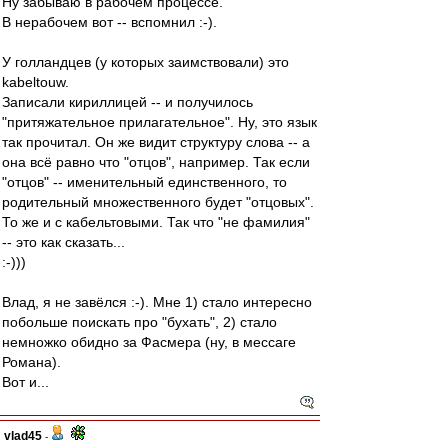
Ну забываю в рабочем процессе.
В нерабочем вот -- вспомнил :-).
У голландцев (у которых заимствовали) это
kabeltouw.
Записали кириллицей -- и получилось
"притяжательное прилагательное". Ну, это язык
так прочитал. Он же видит структуру слова -- а
она всё равно что "отцов", например. Так если
"отцов" -- именительный единственного, то
родительный множественного будет "отцовых".
То же и с кабельтовыми. Так что "не фамилия"
-- это как сказать...
:-)))
Влад, я не завёлся :-). Мне 1) стало интересно
побольше поискать про "бухать", 2) стало
немножко обидно за Фасмера (ну, в мессаге
Романа).
Вот и...
vlad45
-