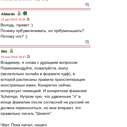
Abilardo
-
22 дек 2016 15:06
Володь, привет :)
Почему прЕувеличивать, но прИуменьшать?
Потому что? ;)
flint
-
16 ноя 2016 18:47
Владимир, я снова с дурацким вопросом.
Порекомендуйте, пожалуйста, книгу
(желательно онлайн в формате пдф), в
которой расписаны правила транслитерации
иностранных имен. Конкретно сейчас
интересует немецкий. И конкретная фамилия
Schempp. Нутром чую, что удвоенная "п" в
конце фамилии после согласной на русский не
должна переноситься, но мне втирают, что
правильно писать "Шемпп".
Чёрт. Пока писал, нашел.