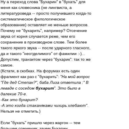
Ну а переход слова "Бухарин" в "бухать" для
меня как словесника (не лингвиста, а
литературоведа -- просто получившего когда-то
систематическое филологическое
образование) оставляет не меньше вопросов.
Почему не "бухарить", например? Отсечение
звука от корня случается реже, чем его
сохранение в производном слове. Тем более
такого яркого звука -- после ударного гласного,
да и такого "неотделимого" от фамилии :-)...
Допустим, транзитом через "бухарик": так то же
самое.
(Кстати, в скобках. На форумах есть один
фрагмент как раз с "бухарить":
"На мой вопрос
"Где дед Степан?", баба Лиза ответила :" В
леваде с соседом
бухарит
". Это было в
далекие 70-е.
-Как это бухарит?
-А это когда стаканяками чихирь хлебают"
.
Нельзя не отметить.)
Если "бухать" пришло через жаргон -- тем
большее сомнение: зачем Бухарин