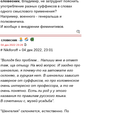
словесник
, Владимир, не затруднит пояснить
употребление разных суффиксов в словах
одного смыслового применения?
Например, военного - генеральша и
полковничиха.
И вообще о внедрении феминитивов.
словесник
-
04 дек 2022 23:26
# Nikiforoff » 04 дек 2022, 23:01
"Володя без проблем... Напиши мне в ответ
там, ща отыщу. На мой вопрос. И заодно про
шенгелию, я почему-то на автомате его
склоняю, а гурцкая нет. В шенгелии зависит
наверное от суффиксов, но про коломенское
очень интересно от профессора, а то не
очень понятно. Есть ли род у у этого
названия по правилам русского языка.
В сочетании с, музей-усадьба".
"Шенгелия" склоняется, естественно. По