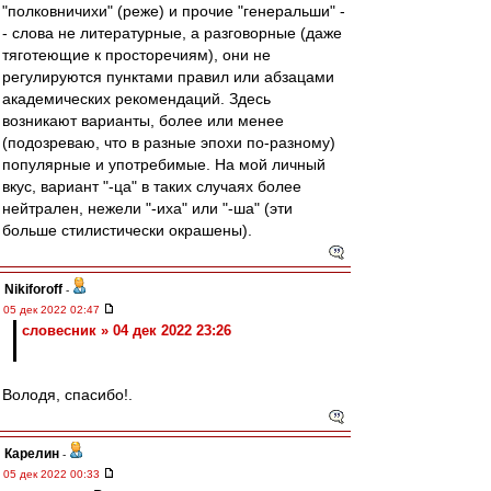
"полковничихи" (реже) и прочие "генеральши" -
- слова не литературные, а разговорные (даже
тяготеющие к просторечиям), они не
регулируются пунктами правил или абзацами
академических рекомендаций. Здесь
возникают варианты, более или менее
(подозреваю, что в разные эпохи по-разному)
популярные и употребимые. На мой личный
вкус, вариант "-ца" в таких случаях более
нейтрален, нежели "-иха" или "-ша" (эти
больше стилистически окрашены).
Nikiforoff
-
05 дек 2022 02:47
словесник » 04 дек 2022 23:26
Володя, спасибо!.
Карелин
-
05 дек 2022 00:33