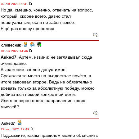
02 окт 2022 09:31
Но да, смешно, конечно, отвечать на вопрос,
который, скорее всего, давно стал
неактуальным, если не забыт вовсе.
Ещё раз прошу прощения.
словесник
-
01 окт 2022 14:46
Asked7
, Артём, извини: не заглядывал сюда
очень давно.
Выражение вполне допустимое.
Сражался за место на пьедестале почёта, в
итоге завоевал второе. Ведь не обязательно
воевать только за абсолютную победу, можно
добиваться некоей конкретной цели.
Или я неверно понял направление твоих
мыслей?
Asked7
-
22 мар 2021 12:49
Подскажите, каким правилом можно объяснить