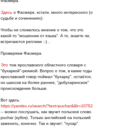
Фасмера.
Здесь
о Фасмере, кстати, много интересного (о
судьбе и сочинениях):
Чтобы не сложилось мнение о том, что это
какой-то "мошенник от языка". А то, знаете ли,
встречаются реплики :-)...
Проверяем Фасмера.
Это
том ярославского областного словаря с
"бухаркой"-рюмкой. Вопрос о том, в какие годы
ярославский говор поймал "бухарку", остаётся,
но шансов на более раннее, "добухаринское"
происхождение больше.
Вот здесь:
https://yandex.ru/search/?text=puchar&&lr=10752
-- можно послушать, как звучит польское слово
puchar (кубок). Только английский на польский
заменить, конечно. Так и звучит: "пухар".