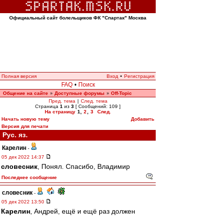
Официальный сайт болельщиков ФК "Спартак" Москва
Полная версия
Вход
•
Регистрация
FAQ
•
Поиск
Общение на сайте
Доступные форумы
Off-Topic
»
»
Пред. тема
|
След. тема
Страница
1
из
3
[ Сообщений: 109 ]
На страницу
1
,
2
,
3
След.
Начать новую тему
Добавить
Версия для печати
Рус. яз.
Карелин
-
05 дек 2022 14:37
словесник
, Понял. Спасибо, Владимир
Последнее сообщение
словесник
-
05 дек 2022 13:50
Карелин
, Андрей, ещё и ещё раз должен