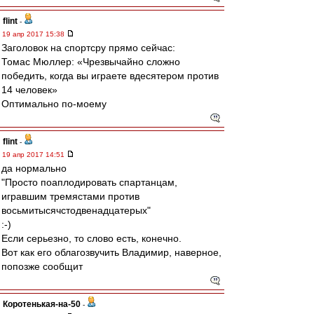
flint
-
19 апр 2017 15:38
Заголовок на спортсру прямо сейчас:
Томас Мюллер: «Чрезвычайно сложно
победить, когда вы играете вдесятером против
14 человек»
Оптимально по-моему
flint
-
19 апр 2017 14:51
да нормально
"Просто поаплодировать спартанцам,
игравшим тремястами против
восьмитысячстодвенадцатерых"
:-)
Если серьезно, то слово есть, конечно.
Вот как его облагозвучить Владимир, наверное,
попозже сообщит
Коротенькая-на-50
-