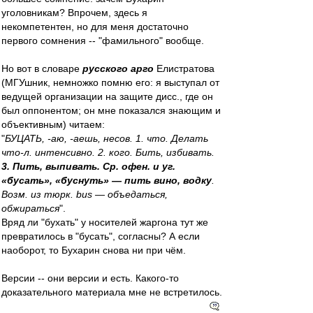
уголовникам? Впрочем, здесь я
некомпетентен, но для меня достаточно
первого сомнения -- "фамильного" вообще.
Но вот в словаре
русского арго
Елистратова
(МГУшник, немножко помню его: я выступал от
ведущей организации на защите дисс., где он
был оппонентом; он мне показался знающим и
объективным) читаем:
"
БУЦАТЬ, -аю, -аешь, несов. 1. что. Делать
что-л. интенсивно. 2. кого. Бить, избивать.
3. Пить, выпивать. Ср. офен. и уг.
«бусать», «буснуть» — пить вино, водку
.
Возм. из тюрк. bus — объедаться,
обжираться
".
Вряд ли "бухать" у носителей жаргона тут же
превратилось в "бусать", согласны? А если
наоборот, то Бухарин снова ни при чём.
Версии -- они версии и есть. Какого-то
доказательного материала мне не встретилось.