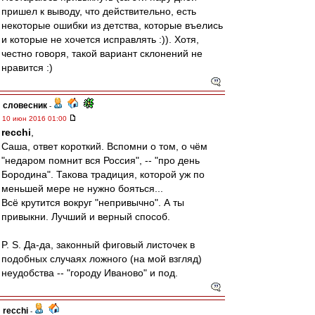
пришел к выводу, что действительно, есть
некоторые ошибки из детства, которые въелись
и которые не хочется исправлять :)). Хотя,
честно говоря, такой вариант склонений не
нравится :)
словесник
-
10 июн 2016 01:00
recchi
,
Саша, ответ короткий. Вспомни о том, о чём
"недаром помнит вся Россия", -- "про день
Бородина". Такова традиция, которой уж по
меньшей мере не нужно бояться...
Всё крутится вокруг "непривычно". А ты
привыкни. Лучший и верный способ.
P. S. Да-да, законный фиговый листочек в
подобных случаях ложного (на мой взгляд)
неудобства -- "городу Иваново" и под.
recchi
-