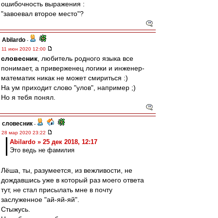
ошибочность выражения :
"завоевал второе место"?
Abilardo
-
11 июн 2020 12:00
словесник
, любитель родного языка все
понимает, а приверженец логики и инженер-
математик никак не может смириться :)
На ум приходит слово "улов", например ;)
Но я тебя понял.
словесник
-
28 мар 2020 23:22
Abilardo » 25 дек 2018, 12:17
Это ведь не фамилия
Лёша, ты, разумеется, из вежливости, не
дождавшись уже в который раз моего ответа
тут, не стал присылать мне в почту
заслуженное "ай-яй-яй".
Стыжусь.