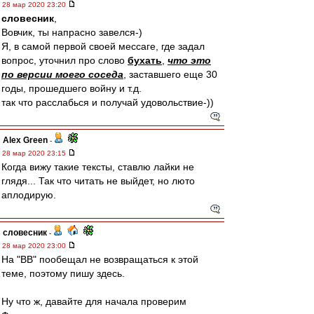
28 мар 2020 23:20
словесник
,
Вовчик, ты напрасно завелся-)
Я, в самой первой своей мессаге, где задал
вопрос, уточнил про слово
бухать
,
что это
по версии моего соседа
, заставшего еще 30
годы, прошедшего войну и т.д.
так что расслабься и получай удовольствие-))
Alex Green
-
28 мар 2020 23:15
Когда вижу такие тексты, ставлю лайки не
глядя... Так что читать не выйдет, но люто
аплодирую.
словесник
-
28 мар 2020 23:00
На "ВВ" пообещал не возвращаться к этой
теме, поэтому пишу здесь.
Ну что ж, давайте для начала проверим