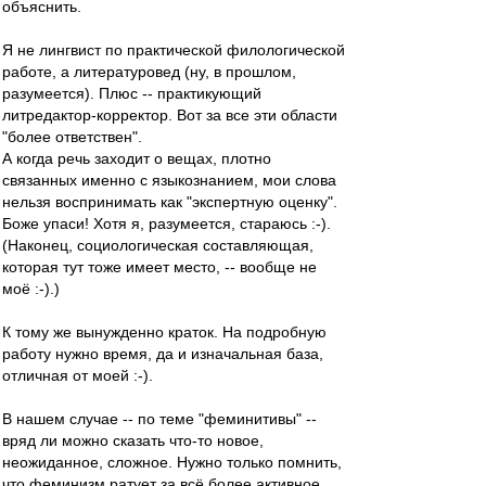
объяснить.
Я не лингвист по практической филологической
работе, а литературовед (ну, в прошлом,
разумеется). Плюс -- практикующий
литредактор-корректор. Вот за все эти области
"более ответствен".
А когда речь заходит о вещах, плотно
связанных именно с языкознанием, мои слова
нельзя воспринимать как "экспертную оценку".
Боже упаси! Хотя я, разумеется, стараюсь :-).
(Наконец, социологическая составляющая,
которая тут тоже имеет место, -- вообще не
моё :-).)
К тому же вынужденно краток. На подробную
работу нужно время, да и изначальная база,
отличная от моей :-).
В нашем случае -- по теме "феминитивы" --
вряд ли можно сказать что-то новое,
неожиданное, сложное. Нужно только помнить,
что феминизм ратует за всё более активное