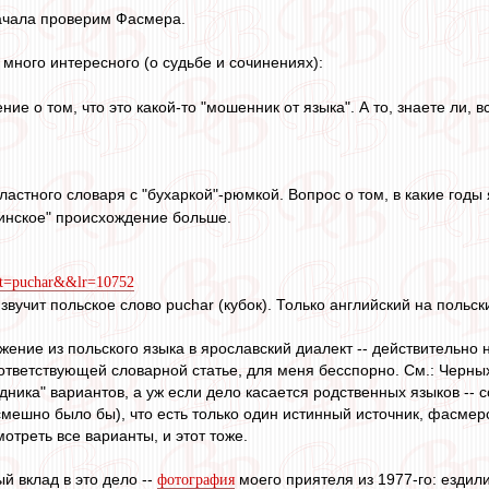
начала проверим Фасмера.
 много интересного (о судьбе и сочинениях):
е о том, что это какой-то "мошенник от языка". А то, знаете ли, вс
астного словаря с "бухаркой"-рюмкой. Вопрос о том, в какие годы 
инское" происхождение больше.
text=puchar&&lr=10752
звучит польское слово puchar (кубок). Только английский на польски
жение из польского языка в ярославский диалект -- действительно 
оответствующей словарной статье, для меня бесспорно. См.: Черн
дника" вариантов, а уж если дело касается родственных языков -- со
мешно было бы), что есть только один истинный источник, фасмерс
отреть все варианты, и этот тоже.
 вклад в это дело --
моего приятеля из 1977-го: езди
фотография