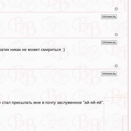
атик никак не может смириться :)
е стал присылать мне в почту заслуженное "ай-яй-яй".