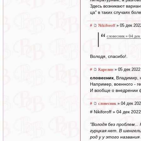
Здесь возникают вариан
ца" в таких случаях бол
#
Nikiforoff
» 05 дек 202
словесник » 04 дек
Володя, спасибо!.
#
Карелин
» 05 дек 2022
словесник
, Владимир,
Например, военного - г
И вообще о внедрении 
#
словесник
» 04 дек 202
# Nikiforoff » 04 дек 202
"Володя без проблем..
гурцкая нет. В шенгел
род у у этого названия