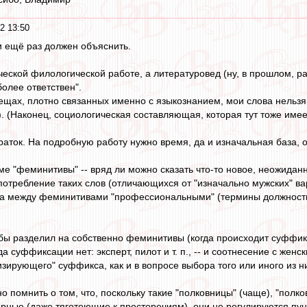
2 13:50
и ещё раз должен объяснить.
ической филологической работе, а литературовед (ну, в прошлом, р
более ответствен".
вещах, плотно связанных именно с языкознанием, мои слова нельзя 
). (Наконец, социологическая составляющая, которая тут тоже имеет
аток. На подробную работу нужно время, да и изначальная база, от
еме "феминитивы" -- вряд ли можно сказать что-то новое, неожидан
употребление таких слов (отличающихся от "изначально мужских" в
а между феминитивами "профессиональными" (термины должностны
ы разделил на собственно феминитивы (когда происходит суффикса
 суффиксации нет: эксперт, пилот и т. п., -- и соотнесение с жен
ирующего" суффикса, как и в вопросе выбора того или иного из н
о помнить о том, что, поскольку такие "полковницы" (чаще), "полко
орные (даже тяготеющие к просторечиям), они не регулируются пу