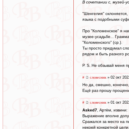
В сочетании с, музей-у
"Шенгелия" склоняется,
языка с подобными суфф
Про "Коломенское" я на
музее-усадьбе... Грамм
"Коломенского" (ср.).
Ты просто придумал слож
рядом и быть разного р
P. S. Не обзывай меня п
#
словесник
» 02 окт 202
Но да, смешно, конечно,
Ещё раз прошу прощени
#
словесник
» 01 окт 202
Asked7
, Артём, извини:
Выражение вполне допу
Сражался за место на п
некоей конкретной цели