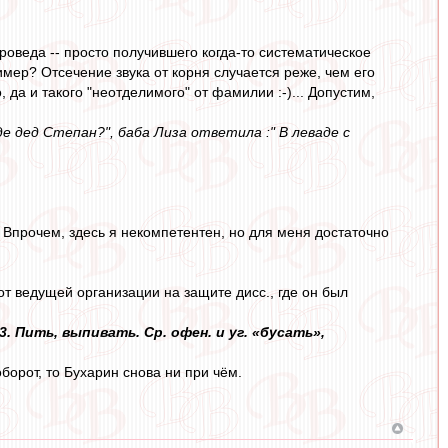
уроведа -- просто получившего когда-то систематическое
мер? Отсечение звука от корня случается реже, чем его
 да и такого "неотделимого" от фамилии :-)... Допустим,
де дед Степан?", баба Лиза ответила :" В леваде с
 Впрочем, здесь я некомпетентен, но для меня достаточно
т ведущей организации на защите дисс., где он был
3. Пить, выпивать. Ср. офен. и уг. «бусать»,
оборот, то Бухарин снова ни при чём.