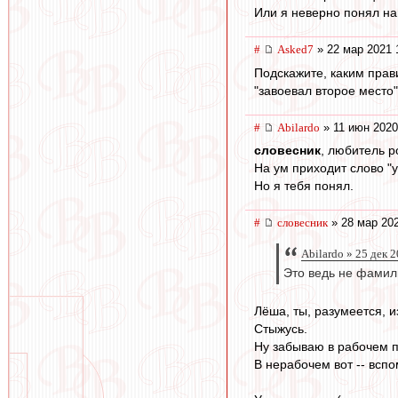
Или я неверно понял н
#
Asked7
» 22 мар 2021 
Подскажите, каким пра
"завоевал второе место
#
Abilardo
» 11 июн 2020
словесник
, любитель р
На ум приходит слово "у
Но я тебя понял.
#
словесник
» 28 мар 202
Abilardo » 25 дек 2
Это ведь не фамил
Лёша, ты, разумеется, и
Стыжусь.
Ну забываю в рабочем 
В нерабочем вот -- вспом