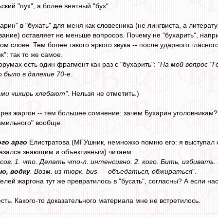
ский "пух", а более внятный "бух".
арин" в "бухать" для меня как словесника (не лингвиста, а литерат
ание) оставляет не меньше вопросов. Почему не "бухарить", напри
м слове. Тем более такого яркого звука -- после ударного гласного,
к": так то же самое.
форумах есть один фрагмент как раз с "бухарить":
"На мой вопрос "Г
о было в далекие 70-е.
ами чихирь хлебают"
. Нельзя не отметить.)
ерез жаргон -- тем большее сомнение: зачем Бухарин уголовникам?
амильного" вообще.
ого арго
Елистратова (МГУшник, немножко помню его: я выступал о
казался знающим и объективным) читаем:
сов. 1. что. Делать что-л. интенсивно. 2. кого. Бить, избивать.
о, водку
. Возм. из тюрк. bus — объедаться, обжираться
".
телей жаргона тут же превратилось в "бусать", согласны? А если на
есть. Какого-то доказательного материала мне не встретилось.