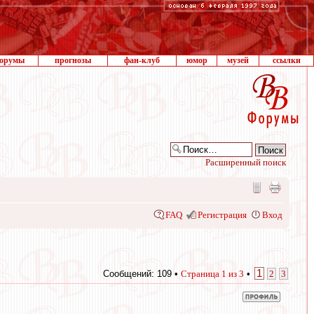
орумы
прогнозы
фан-клуб
юмор
музей
ссылки
Расширенный поиск
FAQ
Регистрация
Вход
1
Сообщений: 109 •
Страница
1
из
3
•
2
3