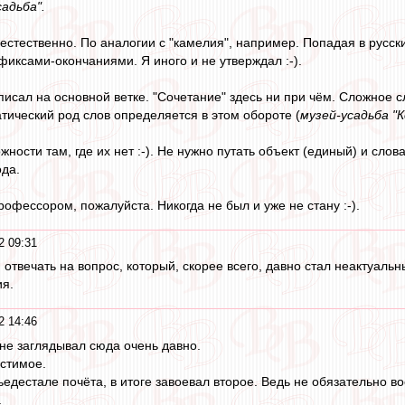
садьба".
 естественно. По аналогии с "камелия", например. Попадая в русск
иксами-окончаниями. Я иного и не утверждал :-).
писал на основной ветке. "Сочетание" здесь ни при чём. Сложное с
атический род слов определяется в этом обороте (
музей-усадьба "
ности там, где их нет :-). Не нужно путать объект (единый) и сло
ода.
рофессором, пожалуйста. Никогда не был и уже не стану :-).
2 09:31
 отвечать на вопрос, который, скорее всего, давно стал неактуальн
я.
2 14:46
 не заглядывал сюда очень давно.
стимое.
ьедестале почёта, в итоге завоевал второе. Ведь не обязательно в
.