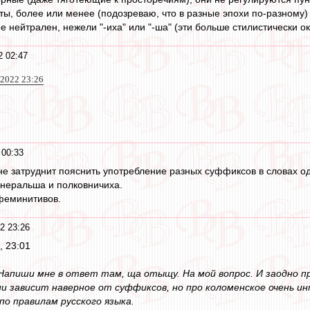
ты, более или менее (подозреваю, что в разные эпохи по-разному)
ее нейтрален, нежели "-иха" или "-ша" (эти больше стилистически о
2 02:47
 2022 23:26
 00:33
 не затруднит пояснить употребление разных суффиксов в словах 
енеральша и полковничиха.
феминитивов.
2 23:26
2, 23:01
. Напиши мне в ответ там, ща отыщу. На мой вопрос. И заодно п
ии зависит наверное от суффиксов, но про коломенское очень ин
 по правилам русского языка.