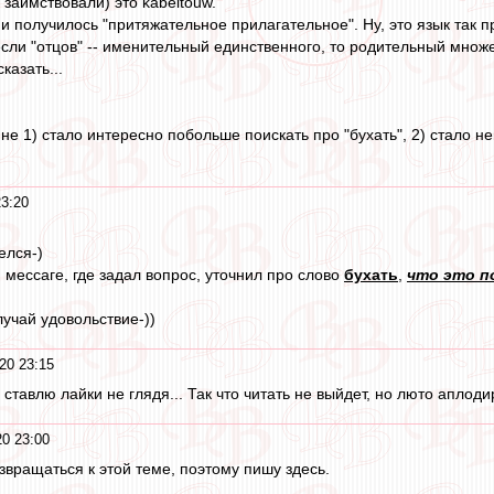
 заимствовали) это kabeltouw.
и получилось "притяжательное прилагательное". Ну, это язык так пр
если "отцов" -- именительный единственного, то родительный множе
казать...
 Мне 1) стало интересно побольше поискать про "бухать", 2) стало 
3:20
елся-)
 мессаге, где задал вопрос, уточнил про слово
бухать
,
что это п
лучай удовольствие-))
20 23:15
, ставлю лайки не глядя... Так что читать не выйдет, но люто аплоди
0 23:00
звращаться к этой теме, поэтому пишу здесь.