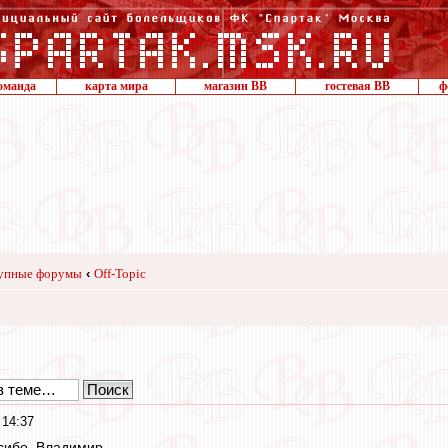
оманда
карта мира
магазин ВВ
гостевая ВВ
ф
упные форумы
‹
Off-Topic
 14:37
асибо, Владимир