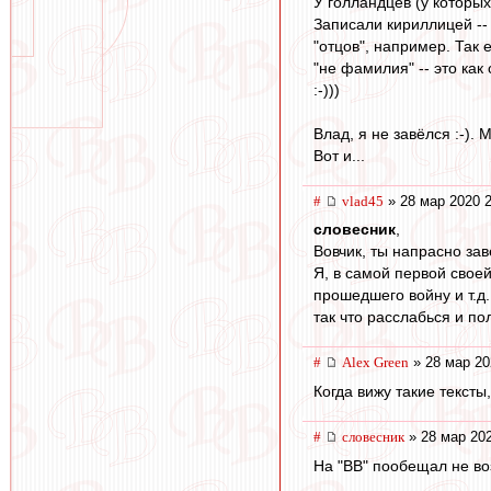
У голландцев (у которых
Записали кириллицей -- 
"отцов", например. Так 
"не фамилия" -- это как с
:-)))
Влад, я не завёлся :-).
Вот и...
#
vlad45
» 28 мар 2020 2
словесник
,
Вовчик, ты напрасно зав
Я, в самой первой своей
прошедшего войну и т.д.
так что расслабься и по
#
Alex Green
» 28 мар 20
Когда вижу такие тексты
#
словесник
» 28 мар 202
На "ВВ" пообещал не во