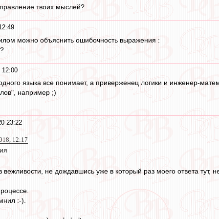
аправление твоих мыслей?
12:49
вилом можно объяснить ошибочность выражения :
"?
 12:00
одного языка все понимает, а приверженец логики и инженер-матем
лов", например ;)
0 23:22
018, 12:17
ия
з вежливости, не дождавшись уже в который раз моего ответа тут, н
процессе.
нил :-).