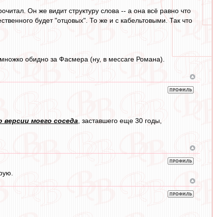
очитал. Он же видит структуру слова -- а она всё равно что
ственного будет "отцовых". То же и с кабельтовыми. Так что
немножко обидно за Фасмера (ну, в мессаге Романа).
о версии моего соседа
, заставшего еще 30 годы,
рую.