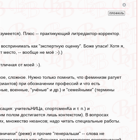
азумеется). Плюс -- практикующий литредактор-корректор.
воспринимать как "экспертную оценку". Боже упаси! Хотя я,
 место, -- вообще не моё :-).)
личная от моей :-).
ное, сложное. Нужно только помнить, что феминизм ратует
ариантов) при обозначении профессий и что есть
е, военные, "учёные" и др.) и "семейными" (термины
ция: учительНИЦа, спортсменКа и т. п.) и
ским полом достигается лишь контекстом). В вопросах
их, множество нюансов; надо читать специальные работы.
вничихи" (реже) и прочие "генеральши" -- слова не
нктами правил или абзацами академических рекомендаций.