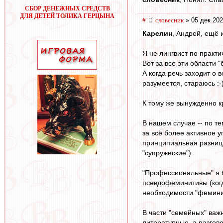
СБОР ДЕНЕЖНЫХ СРЕДСТВ
ДЛЯ ДЕТЕЙ ТОЛИКА ГЕРЦЫНА
#
словесник
» 05 дек 202
Карелин
, Андрей, ещё 
Я не лингвист по практ
Вот за все эти области "
А когда речь заходит о 
разумеется, стараюсь :-
К тому же вынужденно кр
В нашем случае -- по т
за всё более активное 
принципиальная разниц
"супружеские").
"Профессиональные" я б
псевдофеминитивы (когда
необходимости "феминиз
В части "семейных" важн
литературные, а разгов