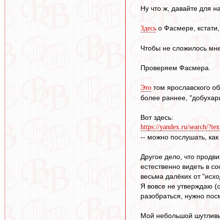
Ну что ж, давайте для 
о Фасмере, кстати,
Здесь
Чтобы не сложилось мнени
Проверяем Фасмера.
том ярославского обл
Это
более раннее, "добухар
Вот здесь:
https://yandex.ru/search/?
-- можно послушать, как 
Другое дело, что продви
естественно видеть в с
весьма далёких от "исхо
Я вовсе не утверждаю (с
разобраться, нужно посм
Мой небольшой шутливый