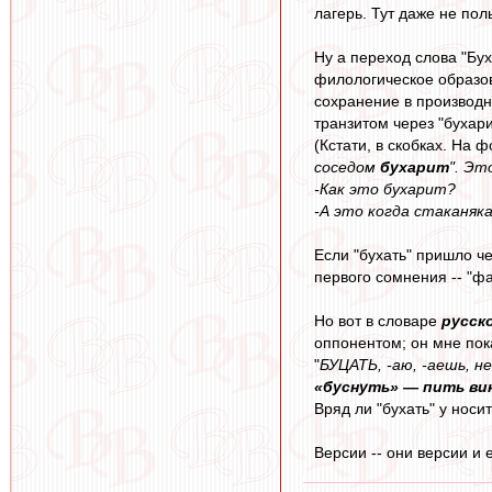
лагерь. Тут даже не поль
Ну а переход слова "Бух
филологическое образов
сохранение в производно
транзитом через "бухари
(Кстати, в скобках. На 
соседом
бухарит
". Эт
-Как это бухарит?
-А это когда стаканяк
Если "бухать" пришло ч
первого сомнения -- "ф
Но вот в словаре
русск
оппонентом; он мне по
"
БУЦАТЬ, -аю, -аешь, не
«буснуть» — пить вин
Вряд ли "бухать" у носи
Версии -- они версии и 