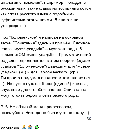
аналогии с "камелия", например. Попадая в
русский язык, такие фамилии воспринимаются
как слова русского языка с подобными
суффиксами-окончаниями. Я иного и не
утверждал :-).
Про "Коломенское" я написал на основной
ветке. "Сочетание" здесь ни при чём. Сложное
слово "музей-усадьба" -- мужского рода. В
знаменитОМ музее-усадьбе... Грамматический
род слов определяется в этом обороте (
музей-
усадьба "Коломенское"
) дважды -- для "музея-
усадьбы" (м.) и для "Коломенского" (ср.).
Ты просто придумал сложности там, где их нет
:-). Не нужно путать объект (единый) и слова,
служащие для его обозначения. Они вполне
могут стоять рядом и быть разного рода.
P. S. Не обзывай меня профессором,
пожалуйста. Никогда не был и уже не стану :-).
словесник
-