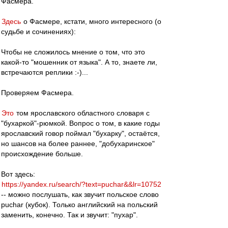
Фасмера.
Здесь
о Фасмере, кстати, много интересного (о
судьбе и сочинениях):
Чтобы не сложилось мнение о том, что это
какой-то "мошенник от языка". А то, знаете ли,
встречаются реплики :-)...
Проверяем Фасмера.
Это
том ярославского областного словаря с
"бухаркой"-рюмкой. Вопрос о том, в какие годы
ярославский говор поймал "бухарку", остаётся,
но шансов на более раннее, "добухаринское"
происхождение больше.
Вот здесь:
https://yandex.ru/search/?text=puchar&&lr=10752
-- можно послушать, как звучит польское слово
puchar (кубок). Только английский на польский
заменить, конечно. Так и звучит: "пухар".