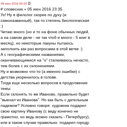
09 июн 2016 00:20
# словесник » 05 июн 2016 23:35
Ух! Ну я филолог скорее по духу (и
самоназванный), так-то степень биологическая
:)
Читаю много (но и то на фоне обычных людей,
а на самом деле - не так чтоб и много - 5 книг в
месяц), но некоторые лакуны пытаюсь
заполнить как раз вопросами в этой ветке :).
А с географическими названиями,
оканчивающимися на "о" сталкиваюсь нечасто,
тем более с их склонениями.
Ну и возможно что-то (а именно ошибки) с
детства укоренилось в голове.
Тогда еще несколько вопросов в продолжение
темы:
Если склонять то же Иваново, правильно будет
"выехал из Иванова". Но как быть с дательным
падежом? Условно говоря: художник подарил
свою картину Иванову (с виду конечно не
грамотно, но ведь можно сказать - Петербургу),
или в таком случае правильно: подарил городу