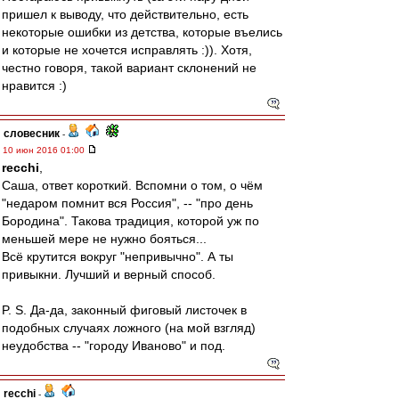
пришел к выводу, что действительно, есть
некоторые ошибки из детства, которые въелись
и которые не хочется исправлять :)). Хотя,
честно говоря, такой вариант склонений не
нравится :)
словесник
-
10 июн 2016 01:00
recchi
,
Саша, ответ короткий. Вспомни о том, о чём
"недаром помнит вся Россия", -- "про день
Бородина". Такова традиция, которой уж по
меньшей мере не нужно бояться...
Всё крутится вокруг "непривычно". А ты
привыкни. Лучший и верный способ.
P. S. Да-да, законный фиговый листочек в
подобных случаях ложного (на мой взгляд)
неудобства -- "городу Иваново" и под.
recchi
-