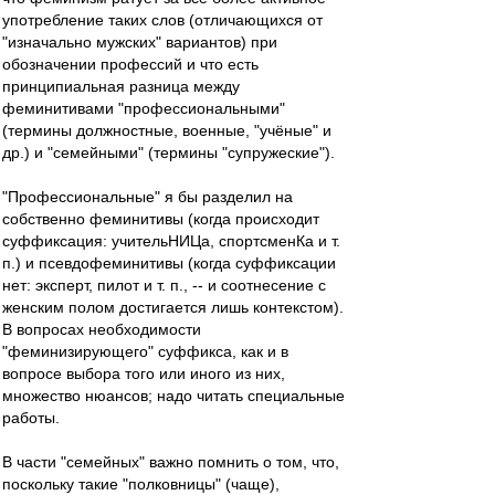
употребление таких слов (отличающихся от
"изначально мужских" вариантов) при
обозначении профессий и что есть
принципиальная разница между
феминитивами "профессиональными"
(термины должностные, военные, "учёные" и
др.) и "семейными" (термины "супружеские").
"Профессиональные" я бы разделил на
собственно феминитивы (когда происходит
суффиксация: учительНИЦа, спортсменКа и т.
п.) и псевдофеминитивы (когда суффиксации
нет: эксперт, пилот и т. п., -- и соотнесение с
женским полом достигается лишь контекстом).
В вопросах необходимости
"феминизирующего" суффикса, как и в
вопросе выбора того или иного из них,
множество нюансов; надо читать специальные
работы.
В части "семейных" важно помнить о том, что,
поскольку такие "полковницы" (чаще),