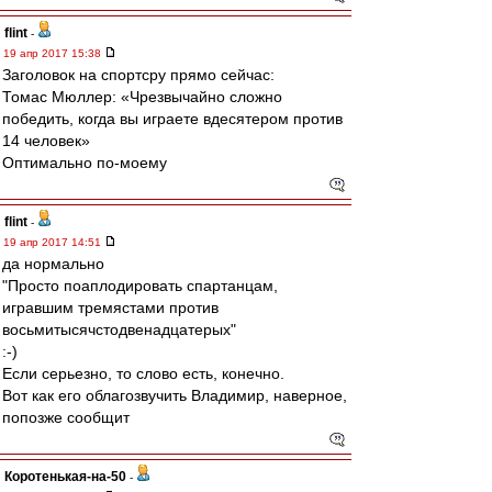
flint
-
19 апр 2017 15:38
Заголовок на спортсру прямо сейчас:
Томас Мюллер: «Чрезвычайно сложно
победить, когда вы играете вдесятером против
14 человек»
Оптимально по-моему
flint
-
19 апр 2017 14:51
да нормально
"Просто поаплодировать спартанцам,
игравшим тремястами против
восьмитысячстодвенадцатерых"
:-)
Если серьезно, то слово есть, конечно.
Вот как его облагозвучить Владимир, наверное,
попозже сообщит
Коротенькая-на-50
-