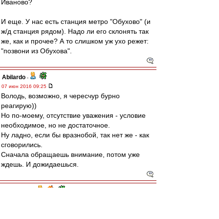
Иваново?
И еще. У нас есть станция метро "Обухово" (и
ж/д станция рядом). Надо ли его склонять так
же, как и прочее? А то слишком уж ухо режет:
"позвони из Обухова".
Abilardo
-
07 июн 2016 09:25
Володь, возможно, я чересчур бурно
реагирую))
Но по-моему, отсутствие уважения - условие
необходимое, но не достаточное.
Ну ладно, если бы вразнобой, так нет же - как
сговорились.
Сначала обращаешь внимание, потом уже
ждешь. И дожидаешься.
словесник
-
05 июн 2016 23:35
Abilardo
,