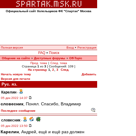
Официальный сайт болельщиков ФК "Спартак" Москва
Полная версия
Вход
•
Регистрация
FAQ
•
Поиск
Общение на сайте
Доступные форумы
Off-Topic
»
»
Пред. тема
|
След. тема
Страница
1
из
3
[ Сообщений: 109 ]
На страницу
1
,
2
,
3
След.
Начать новую тему
Добавить
Версия для печати
Рус. яз.
Карелин
-
05 дек 2022 14:37
словесник
, Понял. Спасибо, Владимир
Последнее сообщение
словесник
-
05 дек 2022 13:50
Карелин
, Андрей, ещё и ещё раз должен