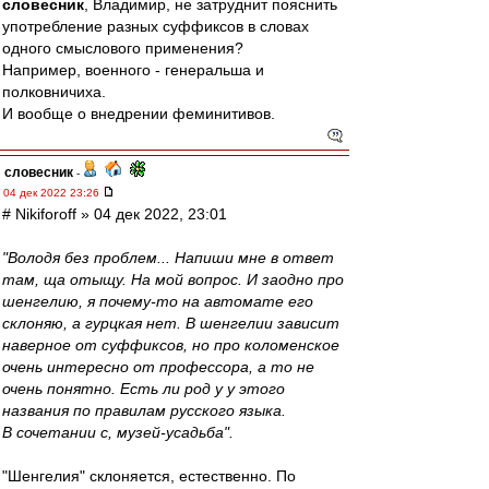
словесник
, Владимир, не затруднит пояснить
употребление разных суффиксов в словах
одного смыслового применения?
Например, военного - генеральша и
полковничиха.
И вообще о внедрении феминитивов.
словесник
-
04 дек 2022 23:26
# Nikiforoff » 04 дек 2022, 23:01
"Володя без проблем... Напиши мне в ответ
там, ща отыщу. На мой вопрос. И заодно про
шенгелию, я почему-то на автомате его
склоняю, а гурцкая нет. В шенгелии зависит
наверное от суффиксов, но про коломенское
очень интересно от профессора, а то не
очень понятно. Есть ли род у у этого
названия по правилам русского языка.
В сочетании с, музей-усадьба".
"Шенгелия" склоняется, естественно. По