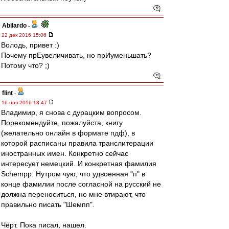
Abilardo
-
22 дек 2016 15:06
Володь, привет :)
Почему прЕувеличивать, но прИуменьшать?
Потому что? ;)
flint
-
16 ноя 2016 18:47
Владимир, я снова с дурацким вопросом.
Порекомендуйте, пожалуйста, книгу
(желательно онлайн в формате пдф), в
которой расписаны правила транслитерации
иностранных имен. Конкретно сейчас
интересует немецкий. И конкретная фамилия
Schempp. Нутром чую, что удвоенная "п" в
конце фамилии после согласной на русский не
должна переноситься, но мне втирают, что
правильно писать "Шемпп".
Чёрт. Пока писал, нашел.