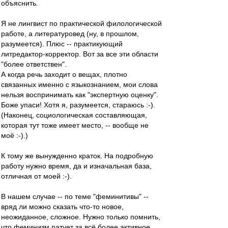
объяснить.
Я не лингвист по практической филологической
работе, а литературовед (ну, в прошлом,
разумеется). Плюс -- практикующий
литредактор-корректор. Вот за все эти области
"более ответствен".
А когда речь заходит о вещах, плотно
связанных именно с языкознанием, мои слова
нельзя воспринимать как "экспертную оценку".
Боже упаси! Хотя я, разумеется, стараюсь :-).
(Наконец, социологическая составляющая,
которая тут тоже имеет место, -- вообще не
моё :-).)
К тому же вынужденно краток. На подробную
работу нужно время, да и изначальная база,
отличная от моей :-).
В нашем случае -- по теме "феминитивы" --
вряд ли можно сказать что-то новое,
неожиданное, сложное. Нужно только помнить,
что феминизм ратует за всё более активное