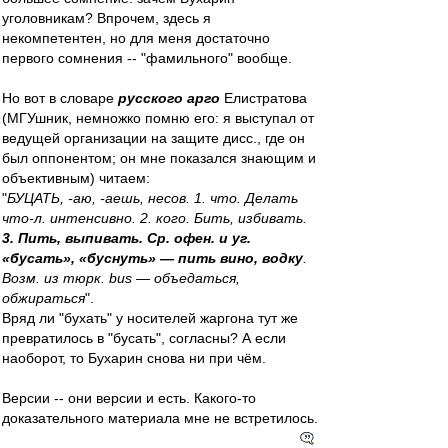
уголовникам? Впрочем, здесь я
некомпетентен, но для меня достаточно
первого сомнения -- "фамильного" вообще.
Но вот в словаре
русского арго
Елистратова
(МГУшник, немножко помню его: я выступал от
ведущей организации на защите дисс., где он
был оппонентом; он мне показался знающим и
объективным) читаем:
"
БУЦАТЬ, -аю, -аешь, несов. 1. что. Делать
что-л. интенсивно. 2. кого. Бить, избивать.
3. Пить, выпивать. Ср. офен. и уг.
«бусать», «буснуть» — пить вино, водку
.
Возм. из тюрк. bus — объедаться,
обжираться
".
Вряд ли "бухать" у носителей жаргона тут же
превратилось в "бусать", согласны? А если
наоборот, то Бухарин снова ни при чём.
Версии -- они версии и есть. Какого-то
доказательного материала мне не встретилось.