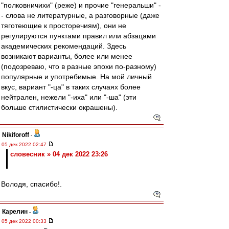
"полковничихи" (реже) и прочие "генеральши" -
- слова не литературные, а разговорные (даже
тяготеющие к просторечиям), они не
регулируются пунктами правил или абзацами
академических рекомендаций. Здесь
возникают варианты, более или менее
(подозреваю, что в разные эпохи по-разному)
популярные и употребимые. На мой личный
вкус, вариант "-ца" в таких случаях более
нейтрален, нежели "-иха" или "-ша" (эти
больше стилистически окрашены).
Nikiforoff
-
05 дек 2022 02:47
словесник » 04 дек 2022 23:26
Володя, спасибо!.
Карелин
-
05 дек 2022 00:33