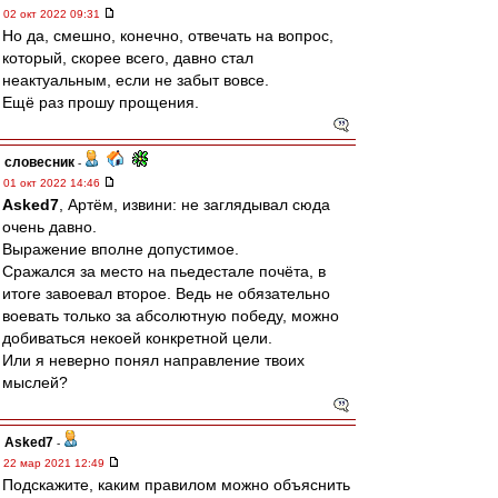
02 окт 2022 09:31
Но да, смешно, конечно, отвечать на вопрос,
который, скорее всего, давно стал
неактуальным, если не забыт вовсе.
Ещё раз прошу прощения.
словесник
-
01 окт 2022 14:46
Asked7
, Артём, извини: не заглядывал сюда
очень давно.
Выражение вполне допустимое.
Сражался за место на пьедестале почёта, в
итоге завоевал второе. Ведь не обязательно
воевать только за абсолютную победу, можно
добиваться некоей конкретной цели.
Или я неверно понял направление твоих
мыслей?
Asked7
-
22 мар 2021 12:49
Подскажите, каким правилом можно объяснить