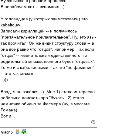
Ну забываю в рабочем процессе.
В нерабочем вот -- вспомнил :-).
У голландцев (у которых заимствовали) это
kabeltouw.
Записали кириллицей -- и получилось
"притяжательное прилагательное". Ну, это язык
так прочитал. Он же видит структуру слова -- а
она всё равно что "отцов", например. Так если
"отцов" -- именительный единственного, то
родительный множественного будет "отцовых".
То же и с кабельтовыми. Так что "не фамилия"
-- это как сказать...
:-)))
Влад, я не завёлся :-). Мне 1) стало интересно
побольше поискать про "бухать", 2) стало
немножко обидно за Фасмера (ну, в мессаге
Романа).
Вот и...
vlad45
-