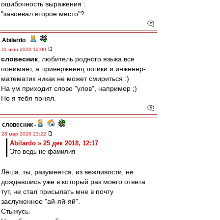
ошибочность выражения :
"завоевал второе место"?
Abilardo
-
11 июн 2020 12:00
словесник
, любитель родного языка все
понимает, а приверженец логики и инженер-
математик никак не может смириться :)
На ум приходит слово "улов", например ;)
Но я тебя понял.
словесник
-
28 мар 2020 23:22
Abilardo » 25 дек 2018, 12:17
Это ведь не фамилия
Лёша, ты, разумеется, из вежливости, не
дождавшись уже в который раз моего ответа
тут, не стал присылать мне в почту
заслуженное "ай-яй-яй".
Стыжусь.