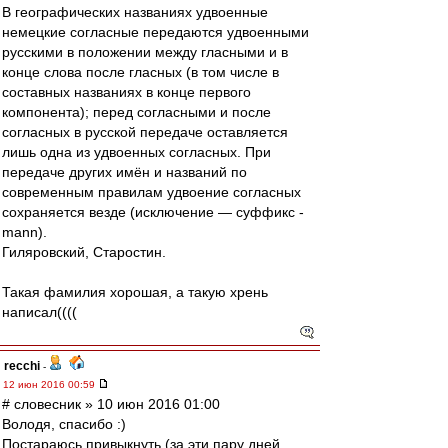
В географических названиях удвоенные
немецкие согласные передаются удвоенными
русскими в положении между гласными и в
конце слова после гласных (в том числе в
составных названиях в конце первого
компонента); перед согласными и после
согласных в русской передаче оставляется
лишь одна из удвоенных согласных. При
передаче других имён и названий по
современным правилам удвоение согласных
сохраняется везде (исключение — суффикс -
mann).
Гиляровский, Старостин.
Такая фамилия хорошая, а такую хрень
написал((((
recchi
-
12 июн 2016 00:59
# словесник » 10 июн 2016 01:00
Володя, спасибо :)
Постараюсь привыкнуть (за эти пару дней