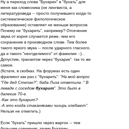
Ну а переход слова "Бухарин" в "бухать" для
меня как словесника (не лингвиста, а
литературоведа -- просто получившего когда-то
систематическое филологическое
образование) оставляет не меньше вопросов.
Почему не "бухарить", например? Отсечение
звука от корня случается реже, чем его
сохранение в производном слове. Тем более
такого яркого звука -- после ударного гласного,
да и такого "неотделимого" от фамилии :-)...
Допустим, транзитом через "бухарик": так то же
самое.
(Кстати, в скобках. На форумах есть один
фрагмент как раз с "бухарить":
"На мой вопрос
"Где дед Степан?", баба Лиза ответила :" В
леваде с соседом
бухарит
". Это было в
далекие 70-е.
-Как это бухарит?
-А это когда стаканяками чихирь хлебают"
.
Нельзя не отметить.)
Если "бухать" пришло через жаргон -- тем
большее сомнение: зачем Бухарин