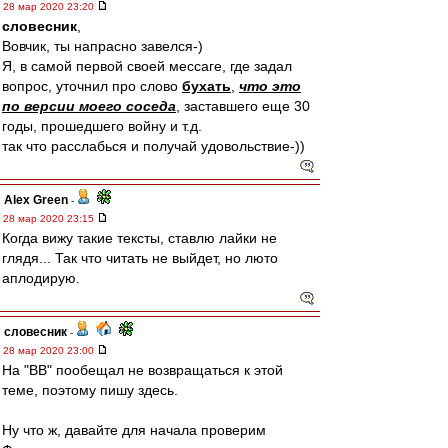
28 мар 2020 23:20
словесник
,
Вовчик, ты напрасно завелся-)
Я, в самой первой своей мессаге, где задал
вопрос, уточнил про слово
бухать
,
что это
по версии моего соседа
, заставшего еще 30
годы, прошедшего войну и т.д.
так что расслабься и получай удовольствие-))
Alex Green
-
28 мар 2020 23:15
Когда вижу такие тексты, ставлю лайки не
глядя... Так что читать не выйдет, но люто
аплодирую.
словесник
-
28 мар 2020 23:00
На "ВВ" пообещал не возвращаться к этой
теме, поэтому пишу здесь.
Ну что ж, давайте для начала проверим