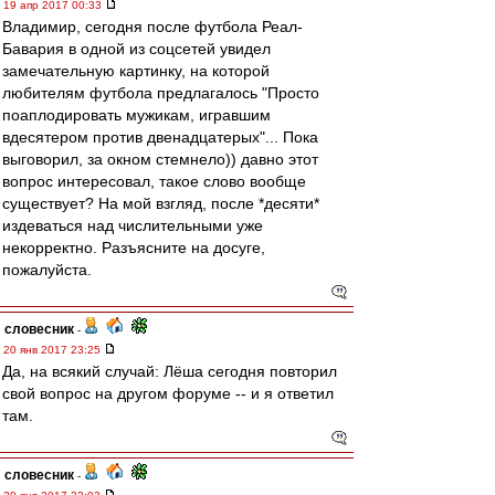
19 апр 2017 00:33
Владимир, сегодня после футбола Реал-
Бавария в одной из соцсетей увидел
замечательную картинку, на которой
любителям футбола предлагалось "Просто
поаплодировать мужикам, игравшим
вдесятером против двенадцатерых"... Пока
выговорил, за окном стемнело)) давно этот
вопрос интересовал, такое слово вообще
существует? На мой взгляд, после *десяти*
издеваться над числительными уже
некорректно. Разъясните на досуге,
пожалуйста.
словесник
-
20 янв 2017 23:25
Да, на всякий случай: Лёша сегодня повторил
свой вопрос на другом форуме -- и я ответил
там.
словесник
-