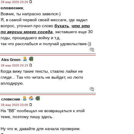
28 мар 2020 23:20
словесник
,
Вовчик, ты напрасно завелся-)
Я, в самой первой своей мессаге, где задал
вопрос, уточнил про слово
бухать
,
что это
по версии моего соседа
, заставшего еще 30
годы, прошедшего войну и т.д.
так что расслабься и получай удовольствие-))
Alex Green
-
28 мар 2020 23:15
Когда вижу такие тексты, ставлю лайки не
глядя... Так что читать не выйдет, но люто
аплодирую.
словесник
-
28 мар 2020 23:00
На "ВВ" пообещал не возвращаться к этой
теме, поэтому пишу здесь.
Ну что ж, давайте для начала проверим