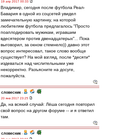
19 апр 2017 00:33
Владимир, сегодня после футбола Реал-
Бавария в одной из соцсетей увидел
замечательную картинку, на которой
любителям футбола предлагалось "Просто
поаплодировать мужикам, игравшим
вдесятером против двенадцатерых"... Пока
выговорил, за окном стемнело)) давно этот
вопрос интересовал, такое слово вообще
существует? На мой взгляд, после *десяти*
издеваться над числительными уже
некорректно. Разъясните на досуге,
пожалуйста.
словесник
-
20 янв 2017 23:25
Да, на всякий случай: Лёша сегодня повторил
свой вопрос на другом форуме -- и я ответил
там.
словесник
-