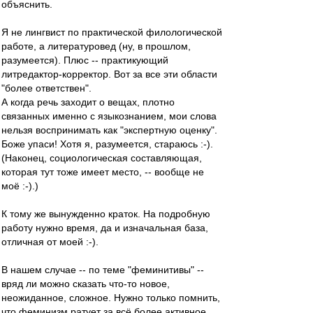
объяснить.
Я не лингвист по практической филологической
работе, а литературовед (ну, в прошлом,
разумеется). Плюс -- практикующий
литредактор-корректор. Вот за все эти области
"более ответствен".
А когда речь заходит о вещах, плотно
связанных именно с языкознанием, мои слова
нельзя воспринимать как "экспертную оценку".
Боже упаси! Хотя я, разумеется, стараюсь :-).
(Наконец, социологическая составляющая,
которая тут тоже имеет место, -- вообще не
моё :-).)
К тому же вынужденно краток. На подробную
работу нужно время, да и изначальная база,
отличная от моей :-).
В нашем случае -- по теме "феминитивы" --
вряд ли можно сказать что-то новое,
неожиданное, сложное. Нужно только помнить,
что феминизм ратует за всё более активное