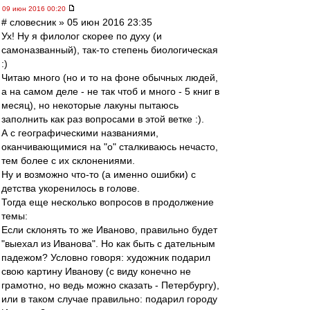
09 июн 2016 00:20
# словесник » 05 июн 2016 23:35
Ух! Ну я филолог скорее по духу (и
самоназванный), так-то степень биологическая
:)
Читаю много (но и то на фоне обычных людей,
а на самом деле - не так чтоб и много - 5 книг в
месяц), но некоторые лакуны пытаюсь
заполнить как раз вопросами в этой ветке :).
А с географическими названиями,
оканчивающимися на "о" сталкиваюсь нечасто,
тем более с их склонениями.
Ну и возможно что-то (а именно ошибки) с
детства укоренилось в голове.
Тогда еще несколько вопросов в продолжение
темы:
Если склонять то же Иваново, правильно будет
"выехал из Иванова". Но как быть с дательным
падежом? Условно говоря: художник подарил
свою картину Иванову (с виду конечно не
грамотно, но ведь можно сказать - Петербургу),
или в таком случае правильно: подарил городу