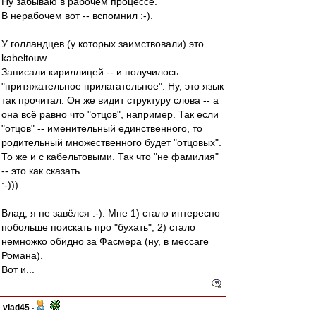
Ну забываю в рабочем процессе.
В нерабочем вот -- вспомнил :-).
У голландцев (у которых заимствовали) это
kabeltouw.
Записали кириллицей -- и получилось
"притяжательное прилагательное". Ну, это язык
так прочитал. Он же видит структуру слова -- а
она всё равно что "отцов", например. Так если
"отцов" -- именительный единственного, то
родительный множественного будет "отцовых".
То же и с кабельтовыми. Так что "не фамилия"
-- это как сказать...
:-)))
Влад, я не завёлся :-). Мне 1) стало интересно
побольше поискать про "бухать", 2) стало
немножко обидно за Фасмера (ну, в мессаге
Романа).
Вот и...
vlad45
-