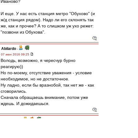
Иваново?
И еще. У нас есть станция метро "Обухово" (и
ж/д станция рядом). Надо ли его склонять так
же, как и прочее? А то слишком уж ухо режет:
"позвони из Обухова".
Abilardo
-
07 июн 2016 09:25
Володь, возможно, я чересчур бурно
реагирую))
Но по-моему, отсутствие уважения - условие
необходимое, но не достаточное.
Ну ладно, если бы вразнобой, так нет же - как
сговорились.
Сначала обращаешь внимание, потом уже
ждешь. И дожидаешься.
словесник
-
05 июн 2016 23:35
Abilardo
,