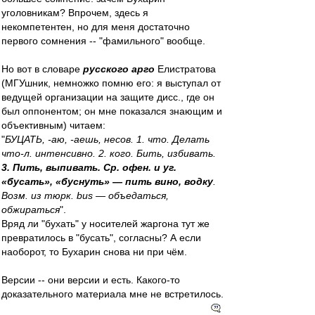
уголовникам? Впрочем, здесь я
некомпетентен, но для меня достаточно
первого сомнения -- "фамильного" вообще.
Но вот в словаре
русского арго
Елистратова
(МГУшник, немножко помню его: я выступал от
ведущей организации на защите дисс., где он
был оппонентом; он мне показался знающим и
объективным) читаем:
"
БУЦАТЬ, -аю, -аешь, несов. 1. что. Делать
что-л. интенсивно. 2. кого. Бить, избивать.
3. Пить, выпивать. Ср. офен. и уг.
«бусать», «буснуть» — пить вино, водку
.
Возм. из тюрк. bus — объедаться,
обжираться
".
Вряд ли "бухать" у носителей жаргона тут же
превратилось в "бусать", согласны? А если
наоборот, то Бухарин снова ни при чём.
Версии -- они версии и есть. Какого-то
доказательного материала мне не встретилось.