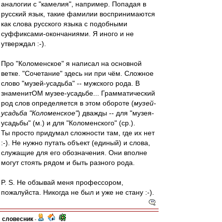
аналогии с "камелия", например. Попадая в
русский язык, такие фамилии воспринимаются
как слова русского языка с подобными
суффиксами-окончаниями. Я иного и не
утверждал :-).
Про "Коломенское" я написал на основной
ветке. "Сочетание" здесь ни при чём. Сложное
слово "музей-усадьба" -- мужского рода. В
знаменитОМ музее-усадьбе... Грамматический
род слов определяется в этом обороте (
музей-
усадьба "Коломенское"
) дважды -- для "музея-
усадьбы" (м.) и для "Коломенского" (ср.).
Ты просто придумал сложности там, где их нет
:-). Не нужно путать объект (единый) и слова,
служащие для его обозначения. Они вполне
могут стоять рядом и быть разного рода.
P. S. Не обзывай меня профессором,
пожалуйста. Никогда не был и уже не стану :-).
словесник
-