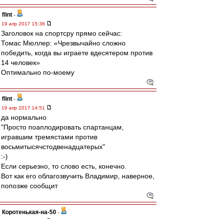
flint
-
19 апр 2017 15:38
Заголовок на спортсру прямо сейчас:
Томас Мюллер: «Чрезвычайно сложно
победить, когда вы играете вдесятером против
14 человек»
Оптимально по-моему
flint
-
19 апр 2017 14:51
да нормально
"Просто поаплодировать спартанцам,
игравшим тремястами против
восьмитысячстодвенадцатерых"
:-)
Если серьезно, то слово есть, конечно.
Вот как его облагозвучить Владимир, наверное,
попозже сообщит
Коротенькая-на-50
-