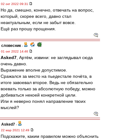
02 окт 2022 09:31
Но да, смешно, конечно, отвечать на вопрос,
который, скорее всего, давно стал
неактуальным, если не забыт вовсе.
Ещё раз прошу прощения.
словесник
-
01 окт 2022 14:46
Asked7
, Артём, извини: не заглядывал сюда
очень давно.
Выражение вполне допустимое.
Сражался за место на пьедестале почёта, в
итоге завоевал второе. Ведь не обязательно
воевать только за абсолютную победу, можно
добиваться некоей конкретной цели.
Или я неверно понял направление твоих
мыслей?
Asked7
-
22 мар 2021 12:49
Подскажите, каким правилом можно объяснить