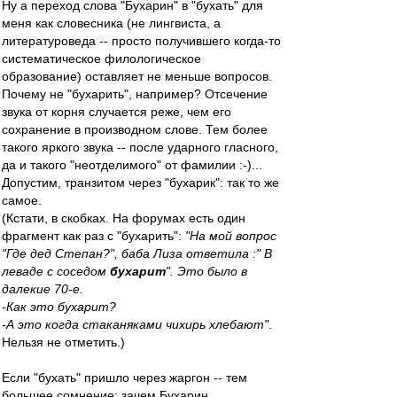
Ну а переход слова "Бухарин" в "бухать" для
меня как словесника (не лингвиста, а
литературоведа -- просто получившего когда-то
систематическое филологическое
образование) оставляет не меньше вопросов.
Почему не "бухарить", например? Отсечение
звука от корня случается реже, чем его
сохранение в производном слове. Тем более
такого яркого звука -- после ударного гласного,
да и такого "неотделимого" от фамилии :-)...
Допустим, транзитом через "бухарик": так то же
самое.
(Кстати, в скобках. На форумах есть один
фрагмент как раз с "бухарить":
"На мой вопрос
"Где дед Степан?", баба Лиза ответила :" В
леваде с соседом
бухарит
". Это было в
далекие 70-е.
-Как это бухарит?
-А это когда стаканяками чихирь хлебают"
.
Нельзя не отметить.)
Если "бухать" пришло через жаргон -- тем
большее сомнение: зачем Бухарин