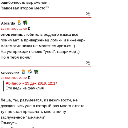
ошибочность выражения :
"завоевал второе место"?
Abilardo
-
11 июн 2020 12:00
словесник
, любитель родного языка все
понимает, а приверженец логики и инженер-
математик никак не может смириться :)
На ум приходит слово "улов", например ;)
Но я тебя понял.
словесник
-
28 мар 2020 23:22
Abilardo » 25 дек 2018, 12:17
Это ведь не фамилия
Лёша, ты, разумеется, из вежливости, не
дождавшись уже в который раз моего ответа
тут, не стал присылать мне в почту
заслуженное "ай-яй-яй".
Стыжусь.