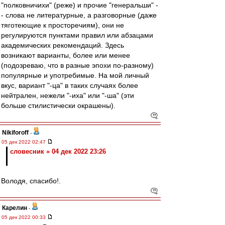
"полковничихи" (реже) и прочие "генеральши" -
- слова не литературные, а разговорные (даже
тяготеющие к просторечиям), они не
регулируются пунктами правил или абзацами
академических рекомендаций. Здесь
возникают варианты, более или менее
(подозреваю, что в разные эпохи по-разному)
популярные и употребимые. На мой личный
вкус, вариант "-ца" в таких случаях более
нейтрален, нежели "-иха" или "-ша" (эти
больше стилистически окрашены).
Nikiforoff
-
05 дек 2022 02:47
словесник » 04 дек 2022 23:26
Володя, спасибо!.
Карелин
-
05 дек 2022 00:33