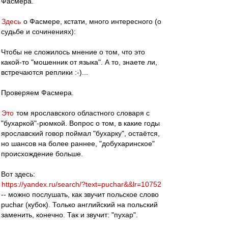
Фасмера.
Здесь
о Фасмере, кстати, много интересного (о
судьбе и сочинениях):
Чтобы не сложилось мнение о том, что это
какой-то "мошенник от языка". А то, знаете ли,
встречаются реплики :-)...
Проверяем Фасмера.
Это
том ярославского областного словаря с
"бухаркой"-рюмкой. Вопрос о том, в какие годы
ярославский говор поймал "бухарку", остаётся,
но шансов на более раннее, "добухаринское"
происхождение больше.
Вот здесь:
https://yandex.ru/search/?text=puchar&&lr=10752
-- можно послушать, как звучит польское слово
puchar (кубок). Только английский на польский
заменить, конечно. Так и звучит: "пухар".