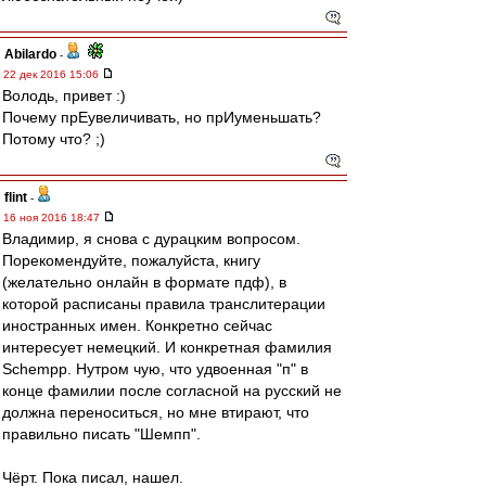
Abilardo
-
22 дек 2016 15:06
Володь, привет :)
Почему прЕувеличивать, но прИуменьшать?
Потому что? ;)
flint
-
16 ноя 2016 18:47
Владимир, я снова с дурацким вопросом.
Порекомендуйте, пожалуйста, книгу
(желательно онлайн в формате пдф), в
которой расписаны правила транслитерации
иностранных имен. Конкретно сейчас
интересует немецкий. И конкретная фамилия
Schempp. Нутром чую, что удвоенная "п" в
конце фамилии после согласной на русский не
должна переноситься, но мне втирают, что
правильно писать "Шемпп".
Чёрт. Пока писал, нашел.