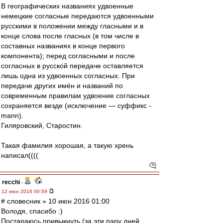
В географических названиях удвоенные
немецкие согласные передаются удвоенными
русскими в положении между гласными и в
конце слова после гласных (в том числе в
составных названиях в конце первого
компонента); перед согласными и после
согласных в русской передаче оставляется
лишь одна из удвоенных согласных. При
передаче других имён и названий по
современным правилам удвоение согласных
сохраняется везде (исключение — суффикс -
mann).
Гиляровский, Старостин.
Такая фамилия хорошая, а такую хрень
написал((((
recchi
-
12 июн 2016 00:59
# словесник » 10 июн 2016 01:00
Володя, спасибо :)
Постараюсь привыкнуть (за эти пару дней