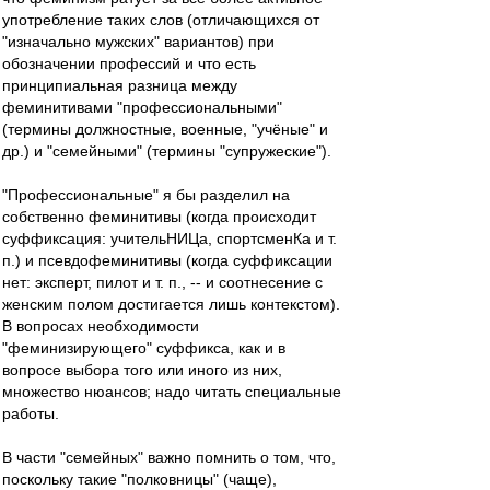
употребление таких слов (отличающихся от
"изначально мужских" вариантов) при
обозначении профессий и что есть
принципиальная разница между
феминитивами "профессиональными"
(термины должностные, военные, "учёные" и
др.) и "семейными" (термины "супружеские").
"Профессиональные" я бы разделил на
собственно феминитивы (когда происходит
суффиксация: учительНИЦа, спортсменКа и т.
п.) и псевдофеминитивы (когда суффиксации
нет: эксперт, пилот и т. п., -- и соотнесение с
женским полом достигается лишь контекстом).
В вопросах необходимости
"феминизирующего" суффикса, как и в
вопросе выбора того или иного из них,
множество нюансов; надо читать специальные
работы.
В части "семейных" важно помнить о том, что,
поскольку такие "полковницы" (чаще),