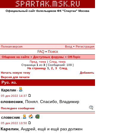
Официальный сайт болельщиков ФК "Спартак" Москва
Полная версия
Вход
•
Регистрация
FAQ
•
Поиск
Общение на сайте
Доступные форумы
Off-Topic
»
»
Пред. тема
|
След. тема
Страница
1
из
3
[ Сообщений: 109 ]
На страницу
1
,
2
,
3
След.
Начать новую тему
Добавить
Версия для печати
Рус. яз.
Карелин
-
05 дек 2022 14:37
словесник
, Понял. Спасибо, Владимир
Последнее сообщение
словесник
-
05 дек 2022 13:50
Карелин
, Андрей, ещё и ещё раз должен