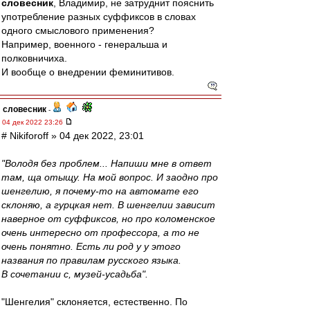
словесник
, Владимир, не затруднит пояснить
употребление разных суффиксов в словах
одного смыслового применения?
Например, военного - генеральша и
полковничиха.
И вообще о внедрении феминитивов.
словесник
-
04 дек 2022 23:26
# Nikiforoff » 04 дек 2022, 23:01
"Володя без проблем... Напиши мне в ответ
там, ща отыщу. На мой вопрос. И заодно про
шенгелию, я почему-то на автомате его
склоняю, а гурцкая нет. В шенгелии зависит
наверное от суффиксов, но про коломенское
очень интересно от профессора, а то не
очень понятно. Есть ли род у у этого
названия по правилам русского языка.
В сочетании с, музей-усадьба".
"Шенгелия" склоняется, естественно. По