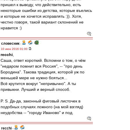
пришел к выводу, что действительно, есть
некоторые ошибки из детства, которые въелись
и которые не хочется исправлять :)). Хотя,
честно говоря, такой вариант склонений не
нравится :)
словесник
-
10 июн 2016 01:00
recchi
,
Саша, ответ короткий. Вспомни о том, о чём
"недаром помнит вся Россия", -- "про день
Бородина". Такова традиция, которой уж по
меньшей мере не нужно бояться...
Всё крутится вокруг "непривычно". А ты
привыкни. Лучший и верный способ.
P. S. Да-да, законный фиговый листочек в
подобных случаях ложного (на мой взгляд)
неудобства -- "городу Иваново" и под.
recchi
-