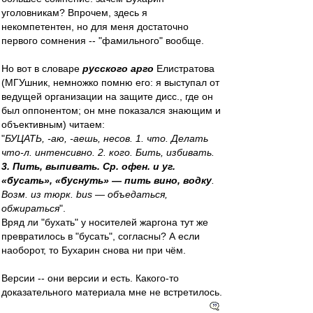
уголовникам? Впрочем, здесь я
некомпетентен, но для меня достаточно
первого сомнения -- "фамильного" вообще.
Но вот в словаре
русского арго
Елистратова
(МГУшник, немножко помню его: я выступал от
ведущей организации на защите дисс., где он
был оппонентом; он мне показался знающим и
объективным) читаем:
"
БУЦАТЬ, -аю, -аешь, несов. 1. что. Делать
что-л. интенсивно. 2. кого. Бить, избивать.
3. Пить, выпивать. Ср. офен. и уг.
«бусать», «буснуть» — пить вино, водку
.
Возм. из тюрк. bus — объедаться,
обжираться
".
Вряд ли "бухать" у носителей жаргона тут же
превратилось в "бусать", согласны? А если
наоборот, то Бухарин снова ни при чём.
Версии -- они версии и есть. Какого-то
доказательного материала мне не встретилось.