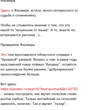
Фасмера.
Здесь
о Фасмере, кстати, много интересного (о
судьбе и сочинениях):
Чтобы не сложилось мнение о том, что это
какой-то "мошенник от языка". А то, знаете ли,
встречаются реплики :-)...
Проверяем Фасмера.
Это
том ярославского областного словаря с
"бухаркой"-рюмкой. Вопрос о том, в какие годы
ярославский говор поймал "бухарку", остаётся,
но шансов на более раннее, "добухаринское"
происхождение больше.
Вот здесь:
https://yandex.ru/search/?text=puchar&&lr=10752
-- можно послушать, как звучит польское слово
puchar (кубок). Только английский на польский
заменить, конечно. Так и звучит: "пухар".