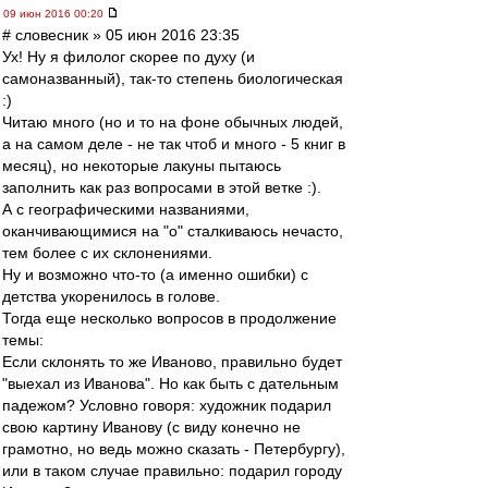
09 июн 2016 00:20
# словесник » 05 июн 2016 23:35
Ух! Ну я филолог скорее по духу (и
самоназванный), так-то степень биологическая
:)
Читаю много (но и то на фоне обычных людей,
а на самом деле - не так чтоб и много - 5 книг в
месяц), но некоторые лакуны пытаюсь
заполнить как раз вопросами в этой ветке :).
А с географическими названиями,
оканчивающимися на "о" сталкиваюсь нечасто,
тем более с их склонениями.
Ну и возможно что-то (а именно ошибки) с
детства укоренилось в голове.
Тогда еще несколько вопросов в продолжение
темы:
Если склонять то же Иваново, правильно будет
"выехал из Иванова". Но как быть с дательным
падежом? Условно говоря: художник подарил
свою картину Иванову (с виду конечно не
грамотно, но ведь можно сказать - Петербургу),
или в таком случае правильно: подарил городу