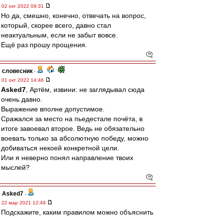
02 окт 2022 09:31
Но да, смешно, конечно, отвечать на вопрос,
который, скорее всего, давно стал
неактуальным, если не забыт вовсе.
Ещё раз прошу прощения.
словесник
-
01 окт 2022 14:46
Asked7
, Артём, извини: не заглядывал сюда
очень давно.
Выражение вполне допустимое.
Сражался за место на пьедестале почёта, в
итоге завоевал второе. Ведь не обязательно
воевать только за абсолютную победу, можно
добиваться некоей конкретной цели.
Или я неверно понял направление твоих
мыслей?
Asked7
-
22 мар 2021 12:49
Подскажите, каким правилом можно объяснить