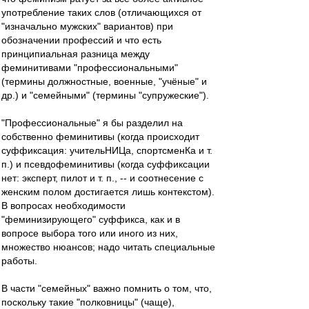
употребление таких слов (отличающихся от
"изначально мужских" вариантов) при
обозначении профессий и что есть
принципиальная разница между
феминитивами "профессиональными"
(термины должностные, военные, "учёные" и
др.) и "семейными" (термины "супружеские").
"Профессиональные" я бы разделил на
собственно феминитивы (когда происходит
суффиксация: учительНИЦа, спортсменКа и т.
п.) и псевдофеминитивы (когда суффиксации
нет: эксперт, пилот и т. п., -- и соотнесение с
женским полом достигается лишь контекстом).
В вопросах необходимости
"феминизирующего" суффикса, как и в
вопросе выбора того или иного из них,
множество нюансов; надо читать специальные
работы.
В части "семейных" важно помнить о том, что,
поскольку такие "полковницы" (чаще),