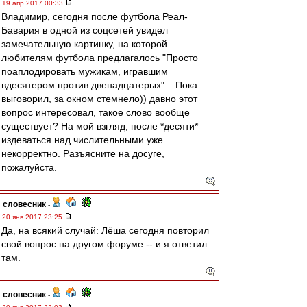
19 апр 2017 00:33
Владимир, сегодня после футбола Реал-
Бавария в одной из соцсетей увидел
замечательную картинку, на которой
любителям футбола предлагалось "Просто
поаплодировать мужикам, игравшим
вдесятером против двенадцатерых"... Пока
выговорил, за окном стемнело)) давно этот
вопрос интересовал, такое слово вообще
существует? На мой взгляд, после *десяти*
издеваться над числительными уже
некорректно. Разъясните на досуге,
пожалуйста.
словесник
-
20 янв 2017 23:25
Да, на всякий случай: Лёша сегодня повторил
свой вопрос на другом форуме -- и я ответил
там.
словесник
-