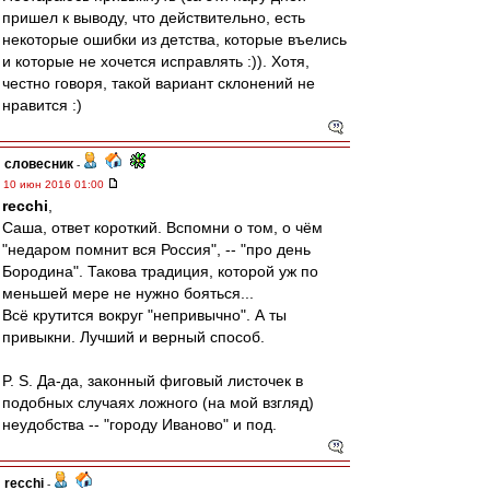
пришел к выводу, что действительно, есть
некоторые ошибки из детства, которые въелись
и которые не хочется исправлять :)). Хотя,
честно говоря, такой вариант склонений не
нравится :)
словесник
-
10 июн 2016 01:00
recchi
,
Саша, ответ короткий. Вспомни о том, о чём
"недаром помнит вся Россия", -- "про день
Бородина". Такова традиция, которой уж по
меньшей мере не нужно бояться...
Всё крутится вокруг "непривычно". А ты
привыкни. Лучший и верный способ.
P. S. Да-да, законный фиговый листочек в
подобных случаях ложного (на мой взгляд)
неудобства -- "городу Иваново" и под.
recchi
-