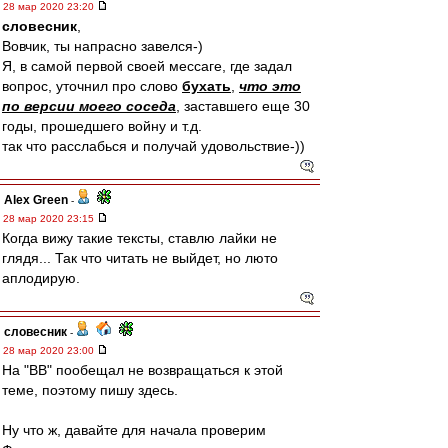
28 мар 2020 23:20
словесник
,
Вовчик, ты напрасно завелся-)
Я, в самой первой своей мессаге, где задал
вопрос, уточнил про слово
бухать
,
что это
по версии моего соседа
, заставшего еще 30
годы, прошедшего войну и т.д.
так что расслабься и получай удовольствие-))
Alex Green
-
28 мар 2020 23:15
Когда вижу такие тексты, ставлю лайки не
глядя... Так что читать не выйдет, но люто
аплодирую.
словесник
-
28 мар 2020 23:00
На "ВВ" пообещал не возвращаться к этой
теме, поэтому пишу здесь.
Ну что ж, давайте для начала проверим