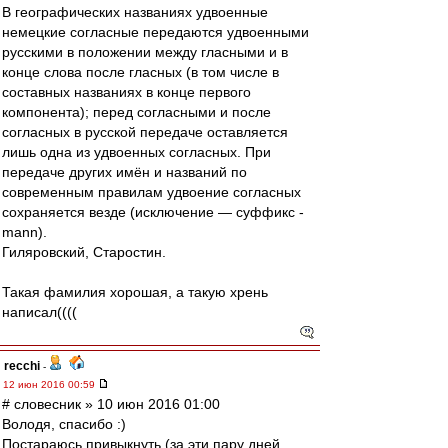
В географических названиях удвоенные
немецкие согласные передаются удвоенными
русскими в положении между гласными и в
конце слова после гласных (в том числе в
составных названиях в конце первого
компонента); перед согласными и после
согласных в русской передаче оставляется
лишь одна из удвоенных согласных. При
передаче других имён и названий по
современным правилам удвоение согласных
сохраняется везде (исключение — суффикс -
mann).
Гиляровский, Старостин.
Такая фамилия хорошая, а такую хрень
написал((((
recchi
-
12 июн 2016 00:59
# словесник » 10 июн 2016 01:00
Володя, спасибо :)
Постараюсь привыкнуть (за эти пару дней