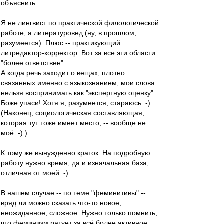
объяснить.
Я не лингвист по практической филологической
работе, а литературовед (ну, в прошлом,
разумеется). Плюс -- практикующий
литредактор-корректор. Вот за все эти области
"более ответствен".
А когда речь заходит о вещах, плотно
связанных именно с языкознанием, мои слова
нельзя воспринимать как "экспертную оценку".
Боже упаси! Хотя я, разумеется, стараюсь :-).
(Наконец, социологическая составляющая,
которая тут тоже имеет место, -- вообще не
моё :-).)
К тому же вынужденно краток. На подробную
работу нужно время, да и изначальная база,
отличная от моей :-).
В нашем случае -- по теме "феминитивы" --
вряд ли можно сказать что-то новое,
неожиданное, сложное. Нужно только помнить,
что феминизм ратует за всё более активное