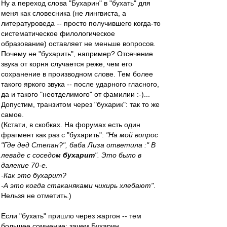
Ну а переход слова "Бухарин" в "бухать" для
меня как словесника (не лингвиста, а
литературоведа -- просто получившего когда-то
систематическое филологическое
образование) оставляет не меньше вопросов.
Почему не "бухарить", например? Отсечение
звука от корня случается реже, чем его
сохранение в производном слове. Тем более
такого яркого звука -- после ударного гласного,
да и такого "неотделимого" от фамилии :-)...
Допустим, транзитом через "бухарик": так то же
самое.
(Кстати, в скобках. На форумах есть один
фрагмент как раз с "бухарить":
"На мой вопрос
"Где дед Степан?", баба Лиза ответила :" В
леваде с соседом
бухарит
". Это было в
далекие 70-е.
-Как это бухарит?
-А это когда стаканяками чихирь хлебают"
.
Нельзя не отметить.)
Если "бухать" пришло через жаргон -- тем
большее сомнение: зачем Бухарин