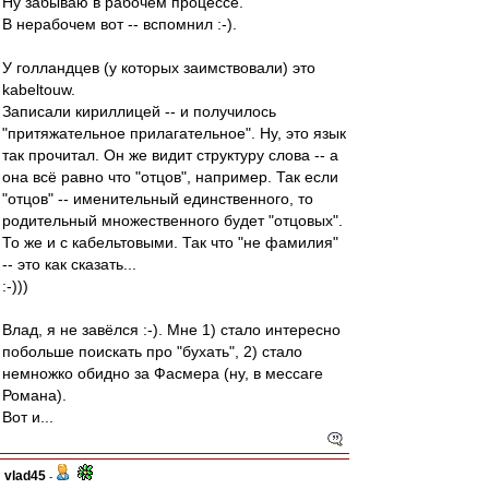
Ну забываю в рабочем процессе.
В нерабочем вот -- вспомнил :-).
У голландцев (у которых заимствовали) это
kabeltouw.
Записали кириллицей -- и получилось
"притяжательное прилагательное". Ну, это язык
так прочитал. Он же видит структуру слова -- а
она всё равно что "отцов", например. Так если
"отцов" -- именительный единственного, то
родительный множественного будет "отцовых".
То же и с кабельтовыми. Так что "не фамилия"
-- это как сказать...
:-)))
Влад, я не завёлся :-). Мне 1) стало интересно
побольше поискать про "бухать", 2) стало
немножко обидно за Фасмера (ну, в мессаге
Романа).
Вот и...
vlad45
-