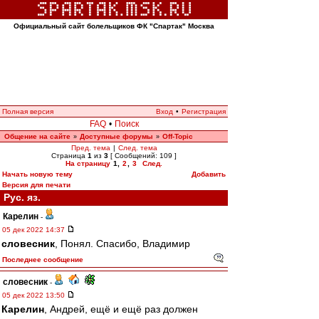
Официальный сайт болельщиков ФК "Спартак" Москва
Полная версия
Вход
•
Регистрация
FAQ
•
Поиск
Общение на сайте
Доступные форумы
Off-Topic
»
»
Пред. тема
|
След. тема
Страница
1
из
3
[ Сообщений: 109 ]
На страницу
1
,
2
,
3
След.
Начать новую тему
Добавить
Версия для печати
Рус. яз.
Карелин
-
05 дек 2022 14:37
словесник
, Понял. Спасибо, Владимир
Последнее сообщение
словесник
-
05 дек 2022 13:50
Карелин
, Андрей, ещё и ещё раз должен