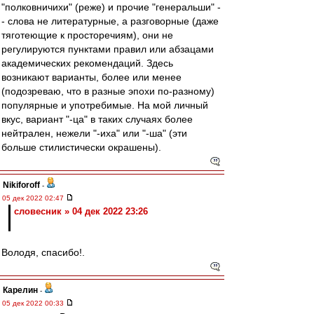
"полковничихи" (реже) и прочие "генеральши" -
- слова не литературные, а разговорные (даже
тяготеющие к просторечиям), они не
регулируются пунктами правил или абзацами
академических рекомендаций. Здесь
возникают варианты, более или менее
(подозреваю, что в разные эпохи по-разному)
популярные и употребимые. На мой личный
вкус, вариант "-ца" в таких случаях более
нейтрален, нежели "-иха" или "-ша" (эти
больше стилистически окрашены).
Nikiforoff
-
05 дек 2022 02:47
словесник » 04 дек 2022 23:26
Володя, спасибо!.
Карелин
-
05 дек 2022 00:33