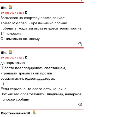
flint
-
19 апр 2017 15:38
Заголовок на спортсру прямо сейчас:
Томас Мюллер: «Чрезвычайно сложно
победить, когда вы играете вдесятером против
14 человек»
Оптимально по-моему
flint
-
19 апр 2017 14:51
да нормально
"Просто поаплодировать спартанцам,
игравшим тремястами против
восьмитысячстодвенадцатерых"
:-)
Если серьезно, то слово есть, конечно.
Вот как его облагозвучить Владимир, наверное,
попозже сообщит
Коротенькая-на-50
-