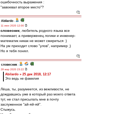
ошибочность выражения :
"завоевал второе место"?
Abilardo
-
11 июн 2020 12:00
словесник
, любитель родного языка все
понимает, а приверженец логики и инженер-
математик никак не может смириться :)
На ум приходит слово "улов", например ;)
Но я тебя понял.
словесник
-
28 мар 2020 23:22
Abilardo » 25 дек 2018, 12:17
Это ведь не фамилия
Лёша, ты, разумеется, из вежливости, не
дождавшись уже в который раз моего ответа
тут, не стал присылать мне в почту
заслуженное "ай-яй-яй".
Стыжусь.