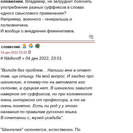
словесник
, Владимир, не затруднит пояснить
употребление разных суффиксов в словах
одного смыслового применения?
Например, военного - генеральша и
полковничиха.
И вообще о внедрении феминитивов.
словесник
-
04 дек 2022 23:26
# Nikiforoff » 04 дек 2022, 23:01
"Володя без проблем... Напиши мне в ответ
там, ща отыщу. На мой вопрос. И заодно про
шенгелию, я почему-то на автомате его
склоняю, а гурцкая нет. В шенгелии зависит
наверное от суффиксов, но про коломенское
очень интересно от профессора, а то не
очень понятно. Есть ли род у у этого
названия по правилам русского языка.
В сочетании с, музей-усадьба".
"Шенгелия" склоняется, естественно. По