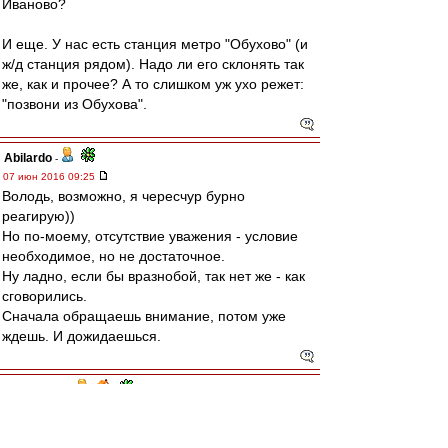
Иваново?
И еще. У нас есть станция метро "Обухово" (и
ж/д станция рядом). Надо ли его склонять так
же, как и прочее? А то слишком уж ухо режет:
"позвони из Обухова".
Abilardo
-
07 июн 2016 09:25
Володь, возможно, я чересчур бурно
реагирую))
Но по-моему, отсутствие уважения - условие
необходимое, но не достаточное.
Ну ладно, если бы вразнобой, так нет же - как
сговорились.
Сначала обращаешь внимание, потом уже
ждешь. И дожидаешься.
словесник
-
05 июн 2016 23:35
Abilardo
,