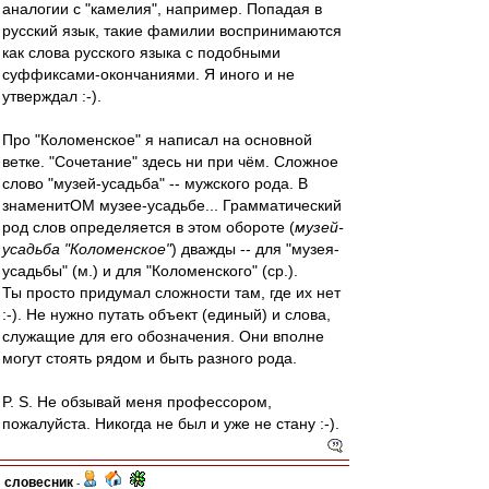
аналогии с "камелия", например. Попадая в
русский язык, такие фамилии воспринимаются
как слова русского языка с подобными
суффиксами-окончаниями. Я иного и не
утверждал :-).
Про "Коломенское" я написал на основной
ветке. "Сочетание" здесь ни при чём. Сложное
слово "музей-усадьба" -- мужского рода. В
знаменитОМ музее-усадьбе... Грамматический
род слов определяется в этом обороте (
музей-
усадьба "Коломенское"
) дважды -- для "музея-
усадьбы" (м.) и для "Коломенского" (ср.).
Ты просто придумал сложности там, где их нет
:-). Не нужно путать объект (единый) и слова,
служащие для его обозначения. Они вполне
могут стоять рядом и быть разного рода.
P. S. Не обзывай меня профессором,
пожалуйста. Никогда не был и уже не стану :-).
словесник
-