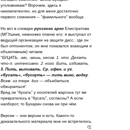
уголовникам? Впрочем, здесь я
некомпетентен, но для меня достаточно
первого сомнения -- "фамильного" вообще.
Но вот в словаре
русского арго
Елистратова
(МГУшник, немножко помню его: я выступал от
ведущей организации на защите дисс., где он
был оппонентом; он мне показался знающим и
объективным) читаем:
"
БУЦАТЬ, -аю, -аешь, несов. 1. что. Делать
что-л. интенсивно. 2. кого. Бить, избивать.
3. Пить, выпивать. Ср. офен. и уг.
«бусать», «буснуть» — пить вино, водку
.
Возм. из тюрк. bus — объедаться,
обжираться
".
Вряд ли "бухать" у носителей жаргона тут же
превратилось в "бусать", согласны? А если
наоборот, то Бухарин снова ни при чём.
Версии -- они версии и есть. Какого-то
доказательного материала мне не встретилось.