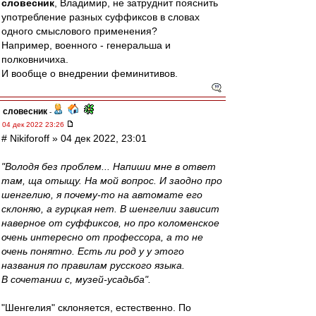
словесник
, Владимир, не затруднит пояснить
употребление разных суффиксов в словах
одного смыслового применения?
Например, военного - генеральша и
полковничиха.
И вообще о внедрении феминитивов.
словесник
-
04 дек 2022 23:26
# Nikiforoff » 04 дек 2022, 23:01
"Володя без проблем... Напиши мне в ответ
там, ща отыщу. На мой вопрос. И заодно про
шенгелию, я почему-то на автомате его
склоняю, а гурцкая нет. В шенгелии зависит
наверное от суффиксов, но про коломенское
очень интересно от профессора, а то не
очень понятно. Есть ли род у у этого
названия по правилам русского языка.
В сочетании с, музей-усадьба".
"Шенгелия" склоняется, естественно. По