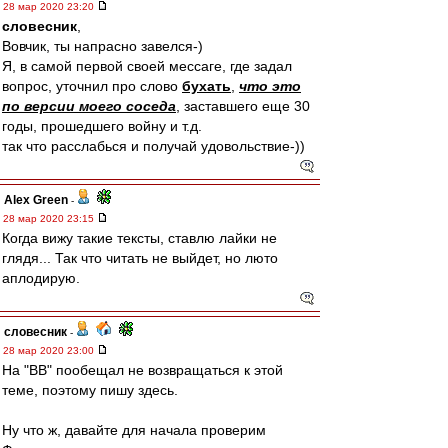
28 мар 2020 23:20
словесник
,
Вовчик, ты напрасно завелся-)
Я, в самой первой своей мессаге, где задал
вопрос, уточнил про слово
бухать
,
что это
по версии моего соседа
, заставшего еще 30
годы, прошедшего войну и т.д.
так что расслабься и получай удовольствие-))
Alex Green
-
28 мар 2020 23:15
Когда вижу такие тексты, ставлю лайки не
глядя... Так что читать не выйдет, но люто
аплодирую.
словесник
-
28 мар 2020 23:00
На "ВВ" пообещал не возвращаться к этой
теме, поэтому пишу здесь.
Ну что ж, давайте для начала проверим