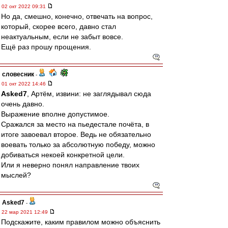
02 окт 2022 09:31
Но да, смешно, конечно, отвечать на вопрос,
который, скорее всего, давно стал
неактуальным, если не забыт вовсе.
Ещё раз прошу прощения.
словесник
-
01 окт 2022 14:46
Asked7
, Артём, извини: не заглядывал сюда
очень давно.
Выражение вполне допустимое.
Сражался за место на пьедестале почёта, в
итоге завоевал второе. Ведь не обязательно
воевать только за абсолютную победу, можно
добиваться некоей конкретной цели.
Или я неверно понял направление твоих
мыслей?
Asked7
-
22 мар 2021 12:49
Подскажите, каким правилом можно объяснить