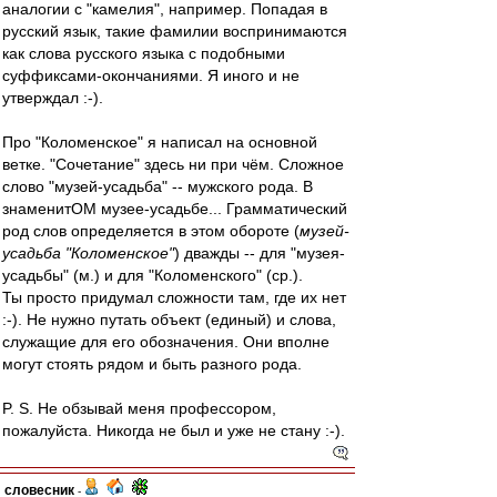
аналогии с "камелия", например. Попадая в
русский язык, такие фамилии воспринимаются
как слова русского языка с подобными
суффиксами-окончаниями. Я иного и не
утверждал :-).
Про "Коломенское" я написал на основной
ветке. "Сочетание" здесь ни при чём. Сложное
слово "музей-усадьба" -- мужского рода. В
знаменитОМ музее-усадьбе... Грамматический
род слов определяется в этом обороте (
музей-
усадьба "Коломенское"
) дважды -- для "музея-
усадьбы" (м.) и для "Коломенского" (ср.).
Ты просто придумал сложности там, где их нет
:-). Не нужно путать объект (единый) и слова,
служащие для его обозначения. Они вполне
могут стоять рядом и быть разного рода.
P. S. Не обзывай меня профессором,
пожалуйста. Никогда не был и уже не стану :-).
словесник
-