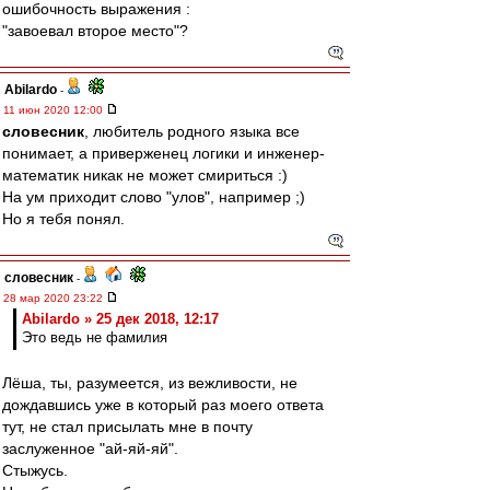
ошибочность выражения :
"завоевал второе место"?
Abilardo
-
11 июн 2020 12:00
словесник
, любитель родного языка все
понимает, а приверженец логики и инженер-
математик никак не может смириться :)
На ум приходит слово "улов", например ;)
Но я тебя понял.
словесник
-
28 мар 2020 23:22
Abilardo » 25 дек 2018, 12:17
Это ведь не фамилия
Лёша, ты, разумеется, из вежливости, не
дождавшись уже в который раз моего ответа
тут, не стал присылать мне в почту
заслуженное "ай-яй-яй".
Стыжусь.