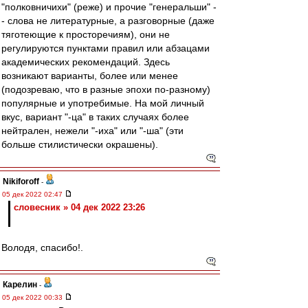
"полковничихи" (реже) и прочие "генеральши" -
- слова не литературные, а разговорные (даже
тяготеющие к просторечиям), они не
регулируются пунктами правил или абзацами
академических рекомендаций. Здесь
возникают варианты, более или менее
(подозреваю, что в разные эпохи по-разному)
популярные и употребимые. На мой личный
вкус, вариант "-ца" в таких случаях более
нейтрален, нежели "-иха" или "-ша" (эти
больше стилистически окрашены).
Nikiforoff
-
05 дек 2022 02:47
словесник » 04 дек 2022 23:26
Володя, спасибо!.
Карелин
-
05 дек 2022 00:33