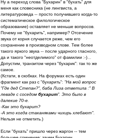
Ну а переход слова "Бухарин" в "бухать" для
меня как словесника (не лингвиста, а
литературоведа -- просто получившего когда-то
систематическое филологическое
образование) оставляет не меньше вопросов.
Почему не "бухарить", например? Отсечение
звука от корня случается реже, чем его
сохранение в производном слове. Тем более
такого яркого звука -- после ударного гласного,
да и такого "неотделимого" от фамилии :-)...
Допустим, транзитом через "бухарик": так то же
самое.
(Кстати, в скобках. На форумах есть один
фрагмент как раз с "бухарить":
"На мой вопрос
"Где дед Степан?", баба Лиза ответила :" В
леваде с соседом
бухарит
". Это было в
далекие 70-е.
-Как это бухарит?
-А это когда стаканяками чихирь хлебают"
.
Нельзя не отметить.)
Если "бухать" пришло через жаргон -- тем
большее сомнение: зачем Бухарин