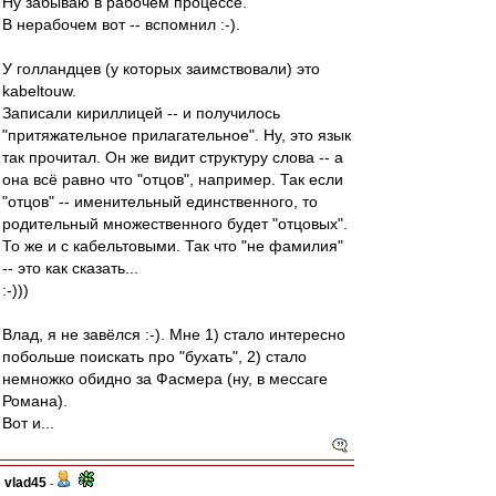
Ну забываю в рабочем процессе.
В нерабочем вот -- вспомнил :-).
У голландцев (у которых заимствовали) это
kabeltouw.
Записали кириллицей -- и получилось
"притяжательное прилагательное". Ну, это язык
так прочитал. Он же видит структуру слова -- а
она всё равно что "отцов", например. Так если
"отцов" -- именительный единственного, то
родительный множественного будет "отцовых".
То же и с кабельтовыми. Так что "не фамилия"
-- это как сказать...
:-)))
Влад, я не завёлся :-). Мне 1) стало интересно
побольше поискать про "бухать", 2) стало
немножко обидно за Фасмера (ну, в мессаге
Романа).
Вот и...
vlad45
-