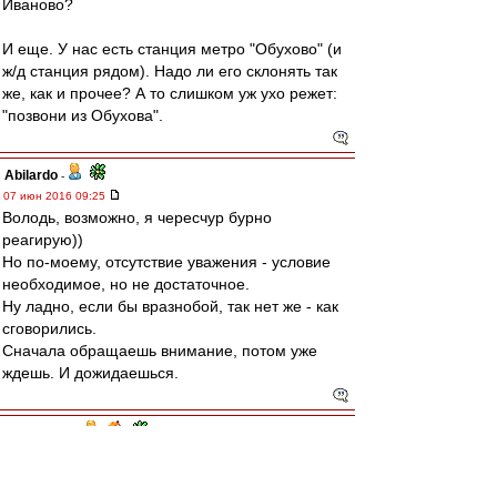
Иваново?
И еще. У нас есть станция метро "Обухово" (и
ж/д станция рядом). Надо ли его склонять так
же, как и прочее? А то слишком уж ухо режет:
"позвони из Обухова".
Abilardo
-
07 июн 2016 09:25
Володь, возможно, я чересчур бурно
реагирую))
Но по-моему, отсутствие уважения - условие
необходимое, но не достаточное.
Ну ладно, если бы вразнобой, так нет же - как
сговорились.
Сначала обращаешь внимание, потом уже
ждешь. И дожидаешься.
словесник
-
05 июн 2016 23:35
Abilardo
,