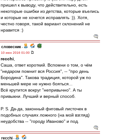
пришел к выводу, что действительно, есть
некоторые ошибки из детства, которые въелись
и которые не хочется исправлять :)). Хотя,
честно говоря, такой вариант склонений не
нравится :)
словесник
-
10 июн 2016 01:00
recchi
,
Саша, ответ короткий. Вспомни о том, о чём
"недаром помнит вся Россия", -- "про день
Бородина". Такова традиция, которой уж по
меньшей мере не нужно бояться...
Всё крутится вокруг "непривычно". А ты
привыкни. Лучший и верный способ.
P. S. Да-да, законный фиговый листочек в
подобных случаях ложного (на мой взгляд)
неудобства -- "городу Иваново" и под.
recchi
-