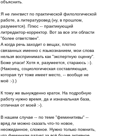
объяснить.
Я не лингвист по практической филологической
работе, а литературовед (ну, в прошлом,
разумеется). Плюс -- практикующий
литредактор-корректор. Вот за все эти области
"более ответствен".
А когда речь заходит о вещах, плотно
связанных именно с языкознанием, мои слова
нельзя воспринимать как "экспертную оценку".
Боже упаси! Хотя я, разумеется, стараюсь :-).
(Наконец, социологическая составляющая,
которая тут тоже имеет место, -- вообще не
моё :-).)
К тому же вынужденно краток. На подробную
работу нужно время, да и изначальная база,
отличная от моей :-).
В нашем случае -- по теме "феминитивы" --
вряд ли можно сказать что-то новое,
неожиданное, сложное. Нужно только помнить,
что феминизм ратует за всё более активное