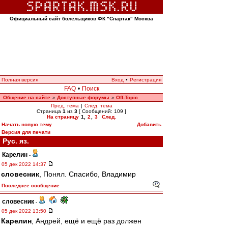
Официальный сайт болельщиков ФК "Спартак" Москва
Полная версия
Вход
•
Регистрация
FAQ
•
Поиск
Общение на сайте
Доступные форумы
Off-Topic
»
»
Пред. тема
|
След. тема
Страница
1
из
3
[ Сообщений: 109 ]
На страницу
1
,
2
,
3
След.
Начать новую тему
Добавить
Версия для печати
Рус. яз.
Карелин
-
05 дек 2022 14:37
словесник
, Понял. Спасибо, Владимир
Последнее сообщение
словесник
-
05 дек 2022 13:50
Карелин
, Андрей, ещё и ещё раз должен