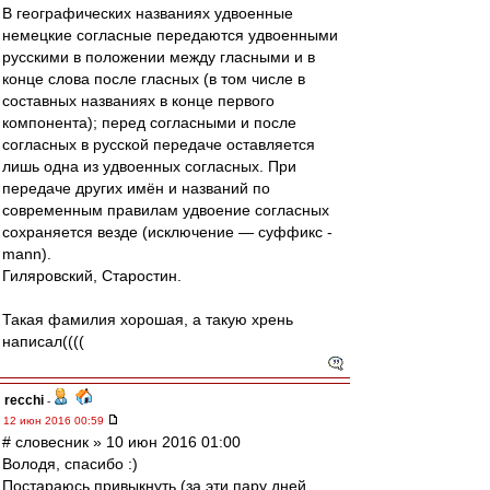
В географических названиях удвоенные
немецкие согласные передаются удвоенными
русскими в положении между гласными и в
конце слова после гласных (в том числе в
составных названиях в конце первого
компонента); перед согласными и после
согласных в русской передаче оставляется
лишь одна из удвоенных согласных. При
передаче других имён и названий по
современным правилам удвоение согласных
сохраняется везде (исключение — суффикс -
mann).
Гиляровский, Старостин.
Такая фамилия хорошая, а такую хрень
написал((((
recchi
-
12 июн 2016 00:59
# словесник » 10 июн 2016 01:00
Володя, спасибо :)
Постараюсь привыкнуть (за эти пару дней