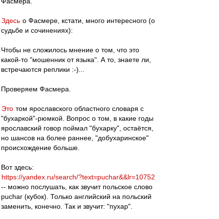
Фасмера.
Здесь
о Фасмере, кстати, много интересного (о
судьбе и сочинениях):
Чтобы не сложилось мнение о том, что это
какой-то "мошенник от языка". А то, знаете ли,
встречаются реплики :-)...
Проверяем Фасмера.
Это
том ярославского областного словаря с
"бухаркой"-рюмкой. Вопрос о том, в какие годы
ярославский говор поймал "бухарку", остаётся,
но шансов на более раннее, "добухаринское"
происхождение больше.
Вот здесь:
https://yandex.ru/search/?text=puchar&&lr=10752
-- можно послушать, как звучит польское слово
puchar (кубок). Только английский на польский
заменить, конечно. Так и звучит: "пухар".