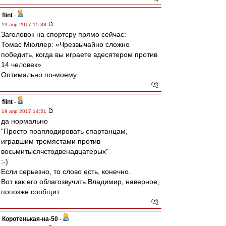
flint
-
19 апр 2017 15:38
Заголовок на спортсру прямо сейчас:
Томас Мюллер: «Чрезвычайно сложно
победить, когда вы играете вдесятером против
14 человек»
Оптимально по-моему
flint
-
19 апр 2017 14:51
да нормально
"Просто поаплодировать спартанцам,
игравшим тремястами против
восьмитысячстодвенадцатерых"
:-)
Если серьезно, то слово есть, конечно.
Вот как его облагозвучить Владимир, наверное,
попозже сообщит
Коротенькая-на-50
-