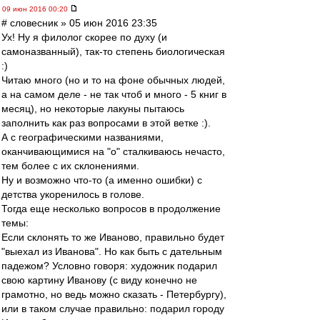
09 июн 2016 00:20
# словесник » 05 июн 2016 23:35
Ух! Ну я филолог скорее по духу (и
самоназванный), так-то степень биологическая
:)
Читаю много (но и то на фоне обычных людей,
а на самом деле - не так чтоб и много - 5 книг в
месяц), но некоторые лакуны пытаюсь
заполнить как раз вопросами в этой ветке :).
А с географическими названиями,
оканчивающимися на "о" сталкиваюсь нечасто,
тем более с их склонениями.
Ну и возможно что-то (а именно ошибки) с
детства укоренилось в голове.
Тогда еще несколько вопросов в продолжение
темы:
Если склонять то же Иваново, правильно будет
"выехал из Иванова". Но как быть с дательным
падежом? Условно говоря: художник подарил
свою картину Иванову (с виду конечно не
грамотно, но ведь можно сказать - Петербургу),
или в таком случае правильно: подарил городу