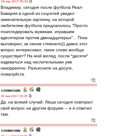
19 апр 2017 00:33
Владимир, сегодня после футбола Реал-
Бавария в одной из соцсетей увидел
замечательную картинку, на которой
любителям футбола предлагалось "Просто
поаплодировать мужикам, игравшим
вдесятером против двенадцатерых"... Пока
выговорил, за окном стемнело)) давно этот
вопрос интересовал, такое слово вообще
существует? На мой взгляд, после *десяти*
издеваться над числительными уже
некорректно. Разъясните на досуге,
пожалуйста.
словесник
-
20 янв 2017 23:25
Да, на всякий случай: Лёша сегодня повторил
свой вопрос на другом форуме -- и я ответил
там.
словесник
-