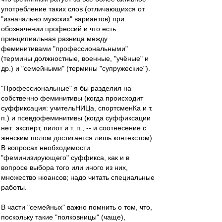
употребление таких слов (отличающихся от
"изначально мужских" вариантов) при
обозначении профессий и что есть
принципиальная разница между
феминитивами "профессиональными"
(термины должностные, военные, "учёные" и
др.) и "семейными" (термины "супружеские").
"Профессиональные" я бы разделил на
собственно феминитивы (когда происходит
суффиксация: учительНИЦа, спортсменКа и т.
п.) и псевдофеминитивы (когда суффиксации
нет: эксперт, пилот и т. п., -- и соотнесение с
женским полом достигается лишь контекстом).
В вопросах необходимости
"феминизирующего" суффикса, как и в
вопросе выбора того или иного из них,
множество нюансов; надо читать специальные
работы.
В части "семейных" важно помнить о том, что,
поскольку такие "полковницы" (чаще),