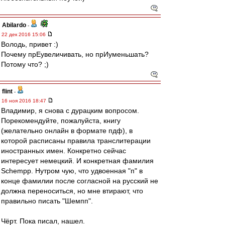
Abilardo
-
22 дек 2016 15:06
Володь, привет :)
Почему прЕувеличивать, но прИуменьшать?
Потому что? ;)
flint
-
16 ноя 2016 18:47
Владимир, я снова с дурацким вопросом.
Порекомендуйте, пожалуйста, книгу
(желательно онлайн в формате пдф), в
которой расписаны правила транслитерации
иностранных имен. Конкретно сейчас
интересует немецкий. И конкретная фамилия
Schempp. Нутром чую, что удвоенная "п" в
конце фамилии после согласной на русский не
должна переноситься, но мне втирают, что
правильно писать "Шемпп".
Чёрт. Пока писал, нашел.