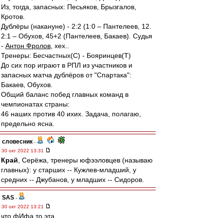
Из, тогда, запасных: Песьяков, Брызгалов,
Кротов.
Дублёры (накануне) - 2:2 (1:0 – Пантелеев, 12.
2:1 – Обухов, 45+2 (Пантелеев, Бакаев). Судья
-
Антон Фролов
, хех..
Тренеры: Бесчастных(С) - Бояринцев(Т)
До сих пор играют в РПЛ из участников и
запасных матча дублёров от "Спартака":
Бакаев, Обухов.
Общий баланс побед главных команд в
чемпионатах страны:
46 наших против 40 ихих. Задача, полагаю,
предельно ясна.
словесник
-
30 окт 2022 13:31
Край
, Серёжа, тренеры юфээловцев (называю
главных): у старших -- Кужлев-младший, у
средних -- Джубанов, у младших -- Сидоров.
SAS
-
30 окт 2022 13:21
что фИфа то эта