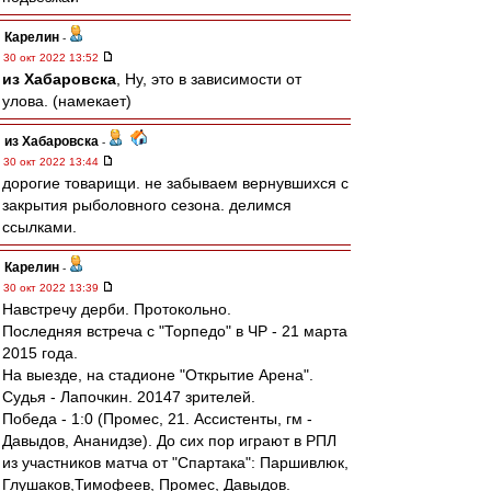
Карелин
-
30 окт 2022 13:52
из Хабаровска
, Ну, это в зависимости от
улова. (намекает)
из Хабаровска
-
30 окт 2022 13:44
дорогие товарищи. не забываем вернувшихся с
закрытия рыболовного сезона. делимся
ссылками.
Карелин
-
30 окт 2022 13:39
Навстречу дерби. Протокольно.
Последняя встреча с "Торпедо" в ЧР - 21 марта
2015 года.
На выезде, на стадионе "Открытие Арена".
Судья - Лапочкин. 20147 зрителей.
Победа - 1:0 (Промес, 21. Ассистенты, гм -
Давыдов, Ананидзе). До сих пор играют в РПЛ
из участников матча от "Спартака": Паршивлюк,
Глушаков,Тимофеев, Промес, Давыдов.