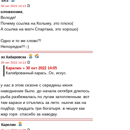
SAS
-
30 окт 2022 14:13
словесник
,
Володя!
Почему ссылка на Колыму, это плохо(
А ссылка на матч Спартака, это хорошо)
Одно и то же слово?!
Непорядок!!!:-)
из Хабаровска
-
30 окт 2022 14:13
Карелин » 30 окт 2022 14:05
Калиброванный карась..Ох, искус.
у нас в этом сезоне с середины июня
наводнение было. до начала октября длилось
рыба разбежалась по лугам затопленным. вот
там караси и отъелись за лето. нынче как на
подбор. тридцать три богатыря. в чешуе как
жар горя. спасибо за наводку.
Карелин
-