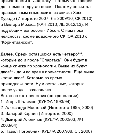
причастности к "Спартаку". Потому что трофеи
до - немного другая песня. Поэтому посчитал
правомочным выморозить из списка Хосе
Хурадо (Интертото 2007, ЛЕ 2009/10, СК 2010)
и Виктора Мозеса (КАН 2013, ЛЕ 2012/13). И
под общим вопросом - Ибсон. С ним пока
неясность, кроме возможного СК ЮА 2013 с
"Коринтиансом".
Далее. Среди оставшихся есть четверо***,
которые до и после "Спартака". Они будут в
конце списка по хронологии. Выше их будут
двое** - до и во время причастности. Ещё выше
- тоже двое*. Которые во время
принадлежности. Ну и остальные, которые
после ухода - возглавляют.
Вотон он этот реестрик (по хронологии)
1. Игорь Шалимов (КУЕФА 1993/94)
2. Александр Мостовой (Интертото 1995, 2000)
3. Валерий Карпин (Интертото 2000)
4. Дмитрий Аленичев (КУЕФА 2002/03, ЛЧ
2003/04)
5. Павел Погребняк (КУЕФА 2007/08, СК 2008)