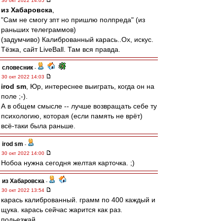
30 окт 2022 14:05
из Хабаровска
,
"Сам не смогу зпт но пришлю полпреда" (из
раньших телеграммов)
(задумчиво) Калиброванный карась..Ох, искус.
Тёзка, сайт LiveBall. Там вся правда.
словесник
-
30 окт 2022 14:03
irod sm
, Юр, интереснее выиграть, когда он на
поле ;-).
А в общем смысле -- лучше возвращать себе ту
психологию, которая (если память не врёт)
всё-таки была раньше.
irod sm
-
30 окт 2022 14:00
Нобоа нужна сегодня желтая карточка. ;)
из Хабаровска
-
30 окт 2022 13:54
карась калиброванный. грамм по 400 каждый и
щука. карась сейчас жарится как раз.
подьезжай