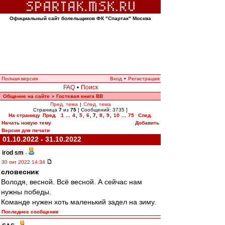
Официальный сайт болельщиков ФК "Спартак" Москва
Полная версия
Вход
•
Регистрация
FAQ
•
Поиск
Общение на сайте
Гостевая книга ВВ
»
Пред. тема
|
След. тема
Страница
7
из
75
[ Сообщений: 3735 ]
На страницу
Пред.
1
...
4
,
5
,
6
,
7
,
8
,
9
,
10
...
75
След.
Начать новую тему
Добавить
Версия для печати
01.10.2022 - 31.10.2022
irod sm
-
30 окт 2022 14:34
словесник
Володя, весной. Всё весной. А сейчас нам
нужны победы.
Команде нужен хоть маленький задел на зиму.
Последнее сообщение