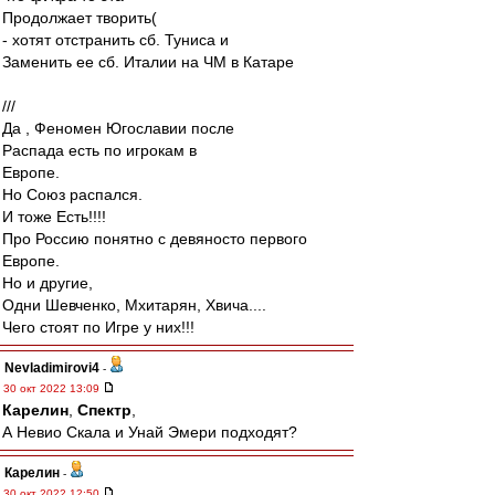
Продолжает творить(
- хотят отстранить сб. Туниса и
Заменить ее сб. Италии на ЧМ в Катаре
///
Да , Феномен Югославии после
Распада есть по игрокам в
Европе.
Но Союз распался.
И тоже Есть!!!!
Про Россию понятно с девяносто первого
Европе.
Но и другие,
Одни Шевченко, Мхитарян, Хвича....
Чего стоят по Игре у них!!!
Nevladimirovi4
-
30 окт 2022 13:09
Карелин
,
Спектр
,
А Невио Скала и Унай Эмери подходят?
Карелин
-
30 окт 2022 12:50