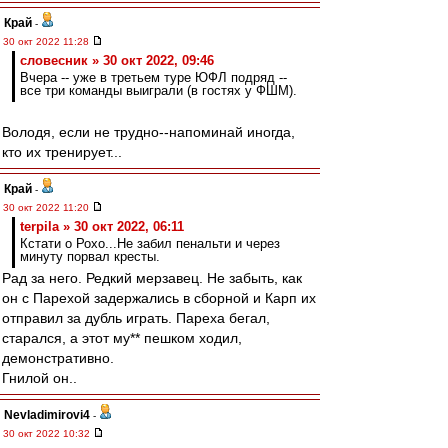
Край
-
30 окт 2022 11:28
словесник » 30 окт 2022, 09:46
Вчера -- уже в третьем туре ЮФЛ подряд --
все три команды выиграли (в гостях у ФШМ).
Володя, если не трудно--напоминай иногда,
кто их тренирует...
Край
-
30 окт 2022 11:20
terpila » 30 окт 2022, 06:11
Кстати о Рохо...Не забил пенальти и через
минуту порвал кресты.
Рад за него. Редкий мерзавец. Не забыть, как
он с Парехой задержались в сборной и Карп их
отправил за дубль играть. Пареха бегал,
старался, а этот му** пешком ходил,
демонстративно.
Гнилой он..
Nevladimirovi4
-
30 окт 2022 10:32