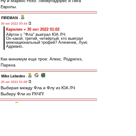
Ну и Маркос Рохо. Либертадорес и Лига
Европы.
FIREMAN
-
30 окт 2022 05:44
Карелин » 30 окт 2022 01:02
Айртон с "Фла" выиграл ЮА ЛЧ.
Он какой, третий, четвёртый, кто выиграл
межнациональный трофей? Аленичев, Луис
Адриано..
Как минимум еще трое: Алекс, Родригез,
Пареха
Mike Lebedev
-
30 окт 2022 01:08
Выбирая между Фла и Флу из ЮА ЛЧ
Выберу Фли из РХЧП!
terpila
-
30 окт 2022 01:08
У Фламенго не выстрелила их сегодняшняя
звезда континентального масштаба Педро.
Работал разгильдяй Габигол.