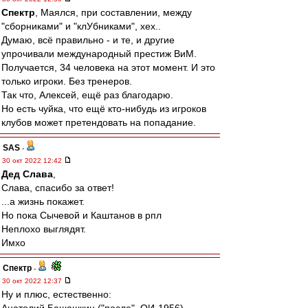
Спектр
, Маялся, при составлении, между
"сборниками" и "клУбниками", хех..
Думаю, всё правильно - и те, и другие
упрочивали международный престиж ВиМ.
Получается, 34 человека на этот момент. И это
только игроки. Без тренеров.
Так что, Алексей, ещё раз благодарю.
Но есть чуйка, что ещё кто-нибудь из игроков
клубов может претендовать на попадание.
SAS
-
30 окт 2022 12:42
Дед Слава
,
Слава, спасибо за ответ!
...а жизнь покажет.
Но пока Сычевой и Каштанов в рпл
Неплохо выглядят.
Имхо
Спектр
-
30 окт 2022 12:37
Ну и плюс, естественно: