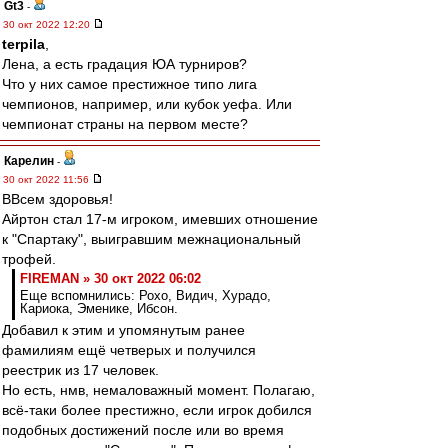
Gt3
-
30 окт 2022 12:20
terpila
,
Лена, а есть градация ЮА турниров?
Что у них самое престижное типо лига
чемпионов, например, или кубок уефа. Или
чемпионат страны на первом месте?
Карелин
-
30 окт 2022 11:56
ВВсем здоровья!
Айртон стал 17-м игроком, имевших отношение
к "Спартаку", выигравшим межнациональный
трофей.
FIREMAN » 30 окт 2022 06:02
Еще вспомнились: Рохо, Видич, Хурадо,
Кариока, Эменике, Ибсон.
Добавил к этим и упомянутым ранее
фамилиям ещё четверых и получился
реестрик из 17 человек.
Но есть, нмв, немаловажный момент. Полагаю,
всё-таки более престижно, если игрок добился
подобных достижений после или во время