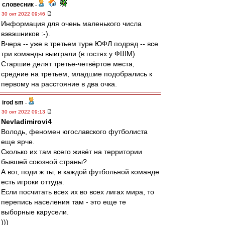
словесник
-
30 окт 2022 09:46
Информация для очень маленького числа
вэвэшников :-).
Вчера -- уже в третьем туре ЮФЛ подряд -- все
три команды выиграли (в гостях у ФШМ).
Старшие делят третье-четвёртое места,
средние на третьем, младшие подобрались к
первому на расстояние в два очка.
irod sm
-
30 окт 2022 09:13
Nevladimirovi4
Володь, феномен югославского футболиста
еще ярче.
Сколько их там всего живёт на территории
бывшей союзной страны?
А вот, поди ж ты, в каждой футбольной команде
есть игроки оттуда.
Если посчитать всех их во всех лигах мира, то
перепись населения там - это еще те
выборные карусели.
)))