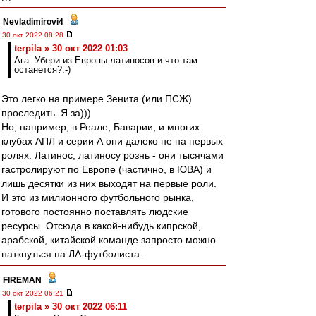
Nevladimirovi4
-
30 окт 2022 08:28
terpila » 30 окт 2022 01:03
Ага. Убери из Европы латиносов и что там
останется?:-)
Это легко на примере Зенита (или ПСЖ)
проследить. Я за)))
Но, например, в Реале, Баварии, и многих
клубах АПЛ и серии А они далеко не на первых
ролях. Латинос, латиносу рознь - они тысячами
гастролируют по Европе (частично, в ЮВА) и
лишь десятки из них выходят на первые роли.
И это из милионного футбольного рынка,
готового постоянно поставлять людские
ресурсы. Отсюда в какой-нибудь кипрской,
арабской, китайской команде запросто можно
наткнуться на ЛА-футболиста.
FIREMAN
-
30 окт 2022 06:21
terpila » 30 окт 2022 06:11