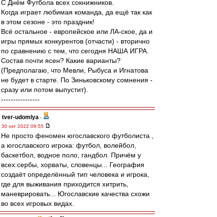
С Днём Футбола всех сокнижников.
Когда играет любимая команда, да ещё так как
в этом сезоне - это праздник!
Всё остальное - европейское или ЛА-ское, да и
игры прямых конкурентов (отчасти) - вторично
по сравнению с тем, что сегодня НАША ИГРА.
Состав почти ясен? Какие варианты?
(Предполагаю, что Мевли, Рыбуса и Игнатова
не будет в старте. По Зиньковскому сомнения -
сразу или потом выпустит).
----------------
tver-udomlya
-
30 окт 2022 09:55
Не просто феномен югославского футболиста ,
а югославского игрока: футбол, волейбол,
баскетбол, водное поло, гандбол. Причём у
всех:сербы, хорваты, словенцы... География
создаёт определённый тип человека и игрока,
где для выживания приходится хитрить,
маневрировать... Югославские качества схожи
во всех игровых видах.