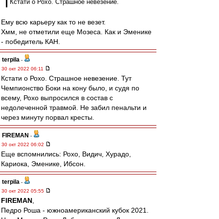
Кстати о Рохо. Страшное невезение.
Ему всю карьеру как то не везет.
Хмм, не отметили еще Мозеса. Как и Эменике
- победитель КАН.
terpila
-
30 окт 2022 06:11
Кстати о Рохо. Страшное невезение. Тут
Чемпионство Боки на кону было, и судя по
всему, Рохо выпросился в состав с
недолеченной травмой. Не забил пенальти и
через минуту порвал кресты.
FIREMAN
-
30 окт 2022 06:02
Еще вспомнились: Рохо, Видич, Хурадо,
Кариока, Эменике, Ибсон.
terpila
-
30 окт 2022 05:55
FIREMAN
,
Педро Роша - южноамериканский кубок 2021.