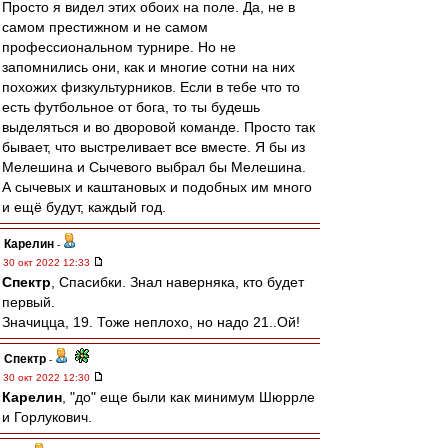
Просто я видел этих обоих на поле. Да, не в
самом престижном и не самом
профессиональном турнире. Но не
запомнились они, как и многие сотни на них
похожих физкультурников. Если в тебе что то
есть футбольное от бога, то ты будешь
выделяться и во дворовой команде. Просто так
бывает, что выстреливает все вместе. Я бы из
Мелешина и Сычевого выбрал бы Мелешина.
А сычевых и каштановых и подобных им много
и ещё будут, каждый год.
Карелин
-
30 окт 2022 12:33
Спектр
, Спасибки. Знал наверняка, кто будет
первый.
Значицца, 19. Тоже неплохо, но надо 21..Ой!
Спектр
-
30 окт 2022 12:30
Карелин
, "до" еще были как минимум Шюррле
и Горлукович.